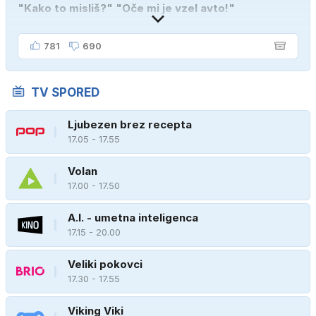
"Kako to misliš?" "Oče mi je vzel avto!"
781
690
TV SPORED
Ljubezen brez recepta
17.05 - 17.55
Volan
17.00 - 17.50
A.I. - umetna inteligenca
17.15 - 20.00
Veliki pokovci
17.30 - 17.55
Viking Viki