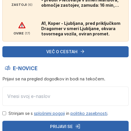
ZASTOJI
(6)
območje zastojev, zamuda: 16 min,
dolžina: 4 km in 200 m.
A1, Koper - Ljubljana, pred priključkom
Dragomer v smeri Ljubljane, okvara
OVIRE
(17)
tovornega vozila, oviran promet.
VEČ O CESTAH
E-NOVICE
Prijavi se na pregled dogodkov in bodi na tekočem.
Strinjam se s
splošnimi pogoji
in
politiko zasebnosti
.
PRIJAVI SE