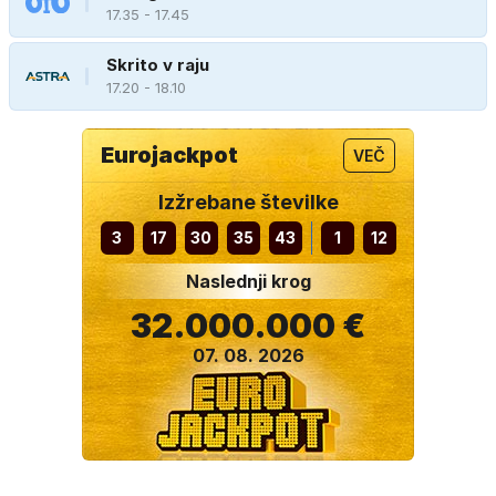
17.35 - 17.45
Skrito v raju
17.20 - 18.10
Eurojackpot
VEČ
Izžrebane številke
3
17
30
35
43
1
12
Naslednji krog
32.000.000 €
07. 08. 2026