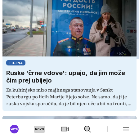
TUJINA
Ruske 'črne vdove': upajo, da jim može
čim prej ubijejo
Za kuhinjsko mizo majhnega stanovanja v Sankt
Peterburgu po licih Marije lijejo solze. Ne samo, da ji je
ruska vojska sporočila, da je bil njen oče ubit na fronti,
izvedela je tudi, da se je pred smrtjo poročil z neznanim,
22 let mlajšim dekletom, ki je po njegovi smrti dobilo tudi
vse premoženje. V Rusiji se vse glasneje govori o "črnih
vdovah", vojnih nevestah, ki se z vojaškimi rekruti
poročajo za denar, nato pa upajo, da bodo čim prej umrli.