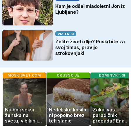
Kam je odšel mladoletni Jon iz
Ljubljane?
VIZITA.SI
Želite živeti dlje? Poskrbite za
svoj timus, pravijo
strokovnjaki
MOSKISVET.COM
OKUSNO.JE
DOMINVRT.SI
Najbolj seksi
Nedeljsko kosilo
Zakaj vaš
ženska na
ni popolno brez
paradižnik
svetu, v bikiniju
teh sladic
propada? Ena
znova navdušila
napaka lahko