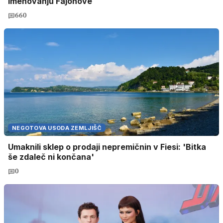
imenovanju Fajonove
660
NEGOTOVA USODA ZEMLJIŠČ
Umaknili sklep o prodaji nepremičnin v Fiesi: 'Bitka
še zdaleč ni končana'
0