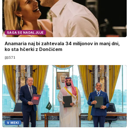
SAGA SE NADALJUJE
Anamaria naj bi zahtevala 34 milijonov in manj dni,
ko sta hčerki z Dončićem
571
V MEKI