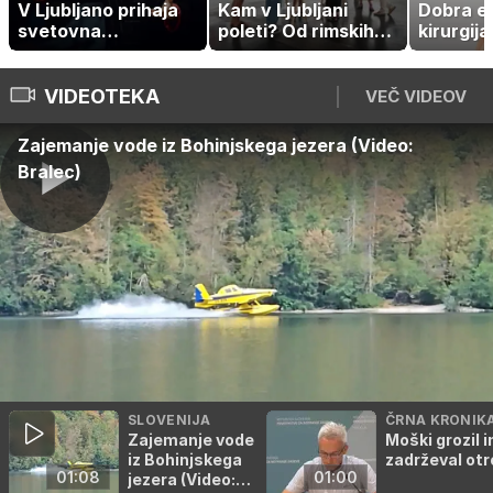
Dobra estetska
'Spopad' velesil z
Konec p
kirurgija ne ustvarja
eno žrtvijo –
Office 2
filtrov, ustvarja
prašičem
za preh
naravne rezultate
2024 Pr
VIDEOTEKA
VEČ VIDEOV
Zajemanje vode iz Bohinjskega jezera (Video:
Bralec)
SLOVENIJA
ČRNA KRONIK
Zajemanje vode
Moški grozil i
iz Bohinjskega
zadrževal ot
01:08
01:00
jezera (Video: