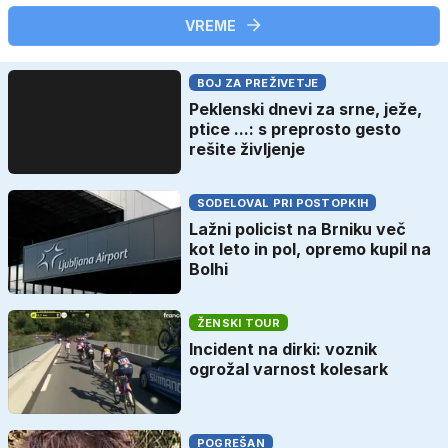
VREME
BOJ ZA PREŽIVETJE
Peklenski dnevi za srne, ježe,
ptice ...: s preprosto gesto
rešite življenje
SODELOVAL PRI POSTOPKIH
Lažni policist na Brniku več
kot leto in pol, opremo kupil na
Bolhi
ŽENSKI TOUR
Incident na dirki: voznik
ogrožal varnost kolesark
POGREŠAN