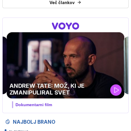
Več člankov
UEFA SUPERPOKAL
V živo na VOYO: sreda ob 20.30
NAJBOLJ BRANO