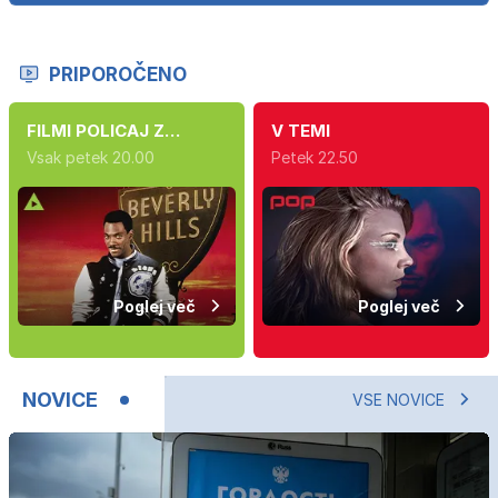
PRIPOROČENO
FILMI POLICAJ Z
V TEMI
BEVERLY HILLSA
Vsak petek 20.00
Petek 22.50
Poglej več
Poglej več
NOVICE
VSE NOVICE