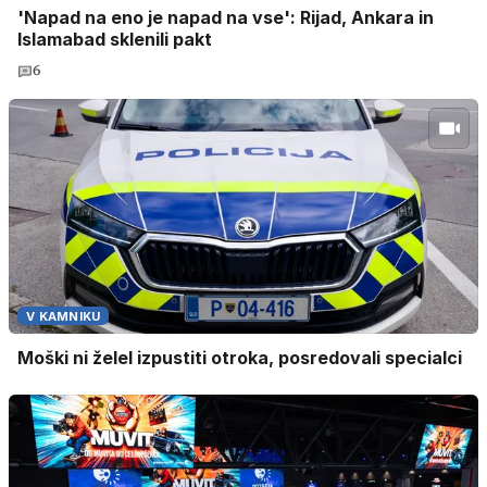
'Napad na eno je napad na vse': Rijad, Ankara in
Islamabad sklenili pakt
6
V KAMNIKU
Moški ni želel izpustiti otroka, posredovali specialci