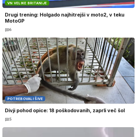
VN VELIKE BRITANIJE
Drugi trening: Holgado najhitrejši v moto2, v teku
MotoGP
6
POTREBOVALI ŠIVE
Divji pohod opice: 18 poškodovanih, zaprli več šol
5