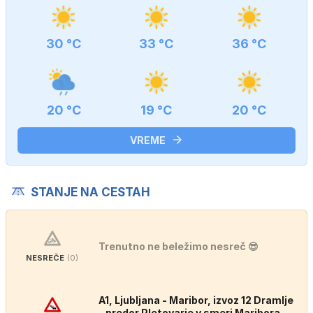
30 °C
33 °C
36 °C
20 °C
19 °C
20 °C
VREME
STANJE NA CESTAH
Trenutno ne beležimo nesreč 😎
NESREČE
(0)
A1, Ljubljana - Maribor, izvoz 12 Dramlje
- predor Pletovarje v smeri Maribora,