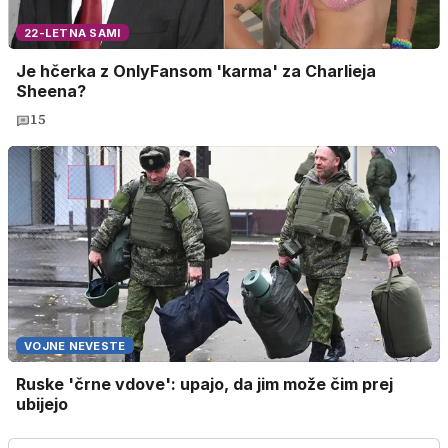
22-LETNA SAMI
Je hčerka z OnlyFansom 'karma' za Charlieja
Sheena?
15
VOJNE NEVESTE
Ruske 'črne vdove': upajo, da jim može čim prej
ubijejo