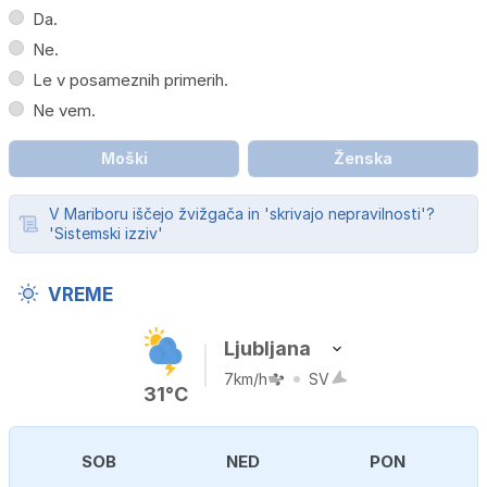
Da.
Ne.
Le v posameznih primerih.
Ne vem.
Moški
Ženska
V Mariboru iščejo žvižgača in 'skrivajo nepravilnosti'?
'Sistemski izziv'
VREME
Ljubljana
7km/h
SV
31°C
SOB
NED
PON