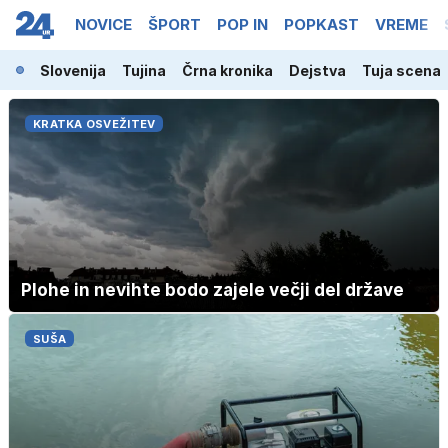
NOVICE
ŠPORT
POP IN
POPKAST
VREME
Slovenija
Tujina
Črna kronika
Dejstva
Tuja scena
KRATKA OSVEŽITEV
Plohe in nevihte bodo zajele večji del države
SUŠA