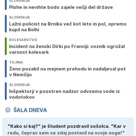
SLOVENIJA
Plohe in nevihte bodo zajele večji del države
SLOVENIJA
Lažni policist na Brniku več kot leto in pol, opremo
kupil na Bolhi
KOLESARSTVO
Incident na ženski Dirki po Franciji: voznik ogrožal
varnost kolesark
TUJINA
Ženo pozabil na mejnem prehodu in nadaljeval pot
v Nemčijo
SLOVENIJA
Inšpektorji v poostren nadzor odvzema vode iz
vodotokov
ŠALA DNEVA
"Kako si kaj?" je študent pozdravil sošolca. "Kar v
redu, čeprav sem se zdaj postavil na svoje noge!"