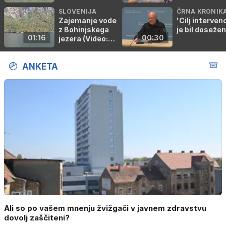
Bralec)
SLOVENIJA
ČRNA KRONIK
Zajemanje vode
'Cilj interven
z Bohinjskega
je bil dosežen
01:16
00:30
jezera (Video:
Bralec)
ANKETA
Ali so po vašem mnenju žvižgači v javnem zdravstvu
dovolj zaščiteni?