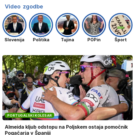
uniči rastline –
Video
zgodbe
tako jih rešite
Slovenija
Politika
Tujina
POPin
Šport
PORTUGALSKI KOLESAR
Almeida kljub odstopu na Poljskem ostaja pomočnik
Pogačarja v Španiji