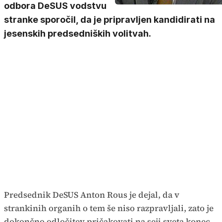
odbora DeSUS vodstvu
stranke sporočil, da je pripravljen kandidirati na
jesenskih predsedniških volitvah.
Predsednik DeSUS Anton Rous je dejal, da v
strankinih organih o tem še niso razpravljali, zato je
dokončno odločitev pričakovati na seji sveta konec