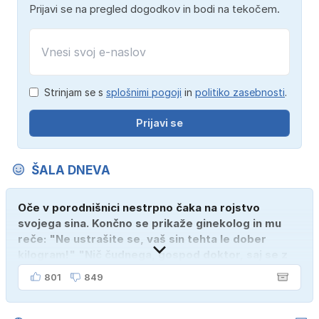
Prijavi se na pregled dogodkov in bodi na tekočem.
Strinjam se s
splošnimi pogoji
in
politiko zasebnosti
.
Prijavi se
ŠALA DNEVA
Oče v porodnišnici nestrpno čaka na rojstvo
svojega sina. Končno se prikaže ginekolog in mu
reče: "Ne ustrašite se, vaš sin tehta le dober
kilogram!" "Nič čudnega, gospod doktor, saj se z
ženo poznava šele tri mesece."
801
849