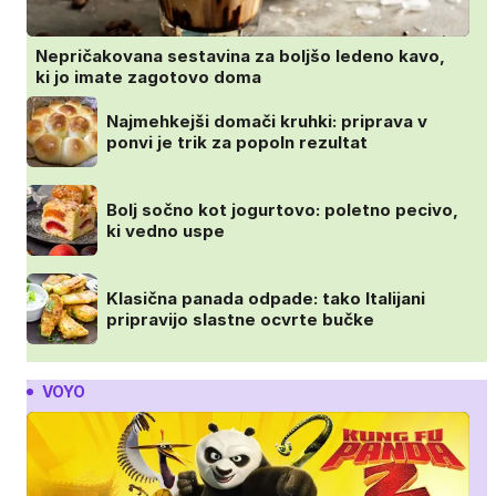
Nepričakovana sestavina za boljšo ledeno kavo,
ki jo imate zagotovo doma
Najmehkejši domači kruhki: priprava v
ponvi je trik za popoln rezultat
Bolj sočno kot jogurtovo: poletno pecivo,
ki vedno uspe
Klasična panada odpade: tako Italijani
pripravijo slastne ocvrte bučke
VOYO