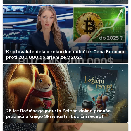
Kriptovalute delajo rekordne dobičke. Cena Bitcoina
proti 200.000 dolarjem že v 2025.
25 let Božičnega jogurta Zelene doline prinaša
praznično knjigo Skrivnostni božični recept