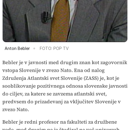
Anton Bebler
FOTO: POP TV
Bebler je v javnosti med drugim znan kot zagovornik
vstopa Slovenije v zvezo Nato. Ena od nalog
Združenja Atlantski svet Slovenije (ZASS) je, kot je
sooblikovanje pozitivnega odnosa slovenske javnosti
do ciljev, za katere se zavzema atlantski svet,
predvsem do prizadevanj za vključitev Slovenije v
zvezo Nato.
Bebler je redni profesor na fakulteti za družbene
vede, med drugim pa je študiral na več univerzah