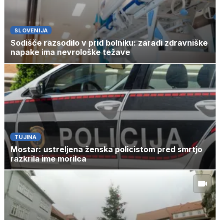
SLOVENIJA
Sodišče razsodilo v prid bolniku: zaradi zdravniške
napake ima nevrološke težave
TUJINA
Mostar: ustreljena ženska policistom pred smrtjo
razkrila ime morilca