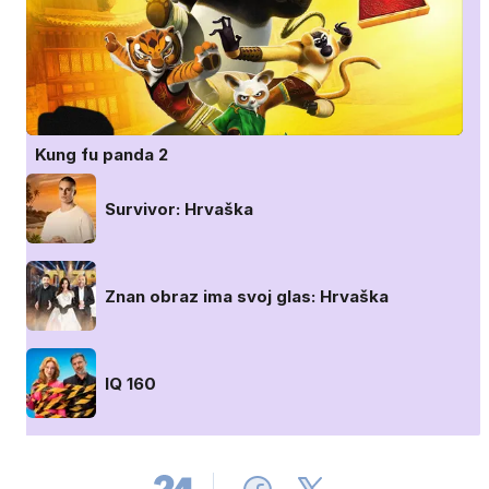
Kung fu panda 2
Survivor: Hrvaška
Znan obraz ima svoj glas: Hrvaška
IQ 160