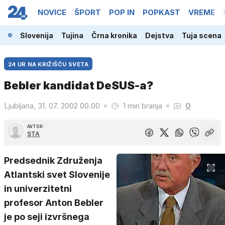
NOVICE
ŠPORT
POP IN
POPKAST
VREME
Slovenija
Tujina
Črna kronika
Dejstva
Tuja scena
24 UR NA KRIŽIŠČU SVETA
Bebler kandidat DeSUS-a?
Ljubljana, 31. 07. 2002 00.00
1 min branja
0
AVTOR:
STA
Predsednik Združenja
Atlantski svet Slovenije
in univerzitetni
profesor Anton Bebler
je po seji izvršnega