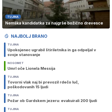
TUJINA
Nemška kandidatka za najgrše božično drevesce
NAJBOLJ BRANO
TUJINA
Upokojenec ugrabil štiriletnika in ga odpeljal v
svoje stanovanje
NOGOMET
Umrl oče Lionela Messija
TUJINA
Tovorni vlak naj bi prevozil rdečo luč,
poškodovanih 15 ljudi
TUJINA
Požar ob Gardskem jezeru: evakuirali 200 ljudi
TUJINA