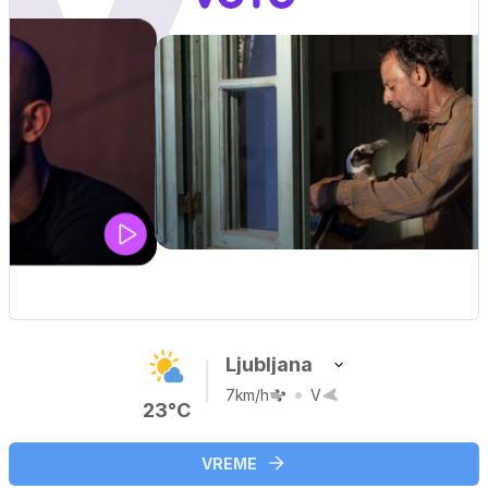
UEFA SUPERPOKAL
V živo na VOYO: sreda ob 20.30
Ljubljana
7km/h
V
23°C
VREME