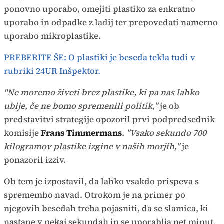
ponovno uporabo, omejiti plastiko za enkratno
uporabo in odpadke z ladij ter prepovedati namerno
uporabo mikroplastike.
PREBERITE ŠE: O plastiki je beseda tekla tudi v
rubriki 24UR Inšpektor.
"Ne moremo živeti brez plastike, ki pa nas lahko
ubije, če ne bomo spremenili politik,"
je ob
predstavitvi strategije opozoril prvi podpredsednik
komisije
Frans Timmermans
.
"Vsako sekundo 700
kilogramov plastike izgine v naših morjih,"
je
ponazoril izziv.
Ob tem je izpostavil, da lahko vsakdo prispeva s
spremembo navad. Otrokom je na primer po
njegovih besedah treba pojasniti, da se slamica, ki
nastane v nekaj sekundah in se uporablja pet minut,