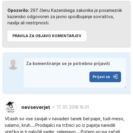
Opozorilo:
297. členu Kazenskega zakonika je posameznik
kazensko odgovoren za javno spodbujanje sovraštva,
nasilja ali nestrpnosti.
PRAVILA ZA OBJAVO KOMENTARJEV
Prijavi se
nevseverjet
17. 01. 2018 16.01
Včasih so vse zavijali v navaden tanek bel papir, tudi meso,
salamo, kruh....Prodajalci na tržnici so iz papirja naredili
vrečko in ti naložili sadje, zelenjavo....Potem so pa začeli