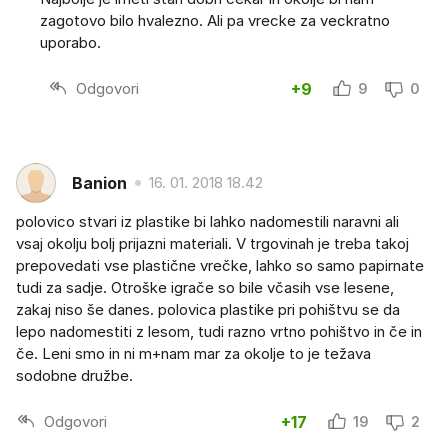
zagotovo bilo hvalezno. Ali pa vrecke za veckratno
uporabo.
Odgovori
+9
9
0
Banion
16. 01. 2018 18.42
polovico stvari iz plastike bi lahko nadomestili naravni ali
vsaj okolju bolj prijazni materiali. V trgovinah je treba takoj
prepovedati vse plastične vrečke, lahko so samo papirnate
tudi za sadje. Otroške igrače so bile včasih vse lesene,
zakaj niso še danes. polovica plastike pri pohištvu se da
lepo nadomestiti z lesom, tudi razno vrtno pohištvo in če in
če. Leni smo in ni m+nam mar za okolje to je težava
sodobne družbe.
Odgovori
+17
19
2