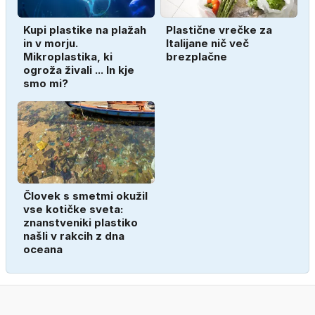
Kupi plastike na plažah
Plastične vrečke za
in v morju.
Italijane nič več
Mikroplastika, ki
brezplačne
ogroža živali ... In kje
smo mi?
Človek s smetmi okužil
vse kotičke sveta:
znanstveniki plastiko
našli v rakcih z dna
oceana