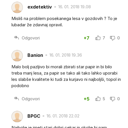
exdetektiv
16. 01. 2018 19.08
Misliš na problem posekanega lesa v gozdovih ? To je
lubadar že zdavnaj opravil.
Odgovori
+7
7
0
Banion
16. 01. 2018 19.36
Malo bolj pazljivo bi morali zbirati star papir in bi bilo
treba manj lesa, za papir se tako ali tako lahko uporabi
les slabše kvalitete ki tudi za kurjavo ni najboljši, topol in
podobno
Odgovori
+5
5
0
BPGC
16. 01. 2018 22.02
Najbolje je imeti stari dobri cekar in okolje bi nam