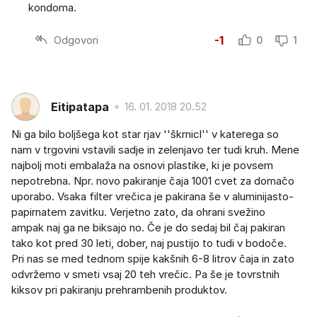
kondoma.
Odgovori
-1
0
1
Eitipatapa
16. 01. 2018 20.52
Ni ga bilo boljšega kot star rjav ''škrnicl'' v katerega so
nam v trgovini vstavili sadje in zelenjavo ter tudi kruh. Mene
najbolj moti embalaža na osnovi plastike, ki je povsem
nepotrebna. Npr. novo pakiranje čaja 1001 cvet za domačo
uporabo. Vsaka filter vrečica je pakirana še v aluminijasto-
papirnatem zavitku. Verjetno zato, da ohrani svežino
ampak naj ga ne biksajo no. Če je do sedaj bil čaj pakiran
tako kot pred 30 leti, dober, naj pustijo to tudi v bodoče.
Pri nas se med tednom spije kakšnih 6-8 litrov čaja in zato
odvržemo v smeti vsaj 20 teh vrečic. Pa še je tovrstnih
kiksov pri pakiranju prehrambenih produktov.