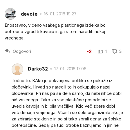
devote
16. 01. 2018 19.27
Enostavno, v ceno vsakega plasticnega izdelka bo
potrebno vgraditi kavcijo in ga s tem narediti nekaj
vrednega.
Odgovori
-2
1
3
Darko32
17. 01. 2018 17.08
Točno to. KAko je pokvarjena politika se pokaže iz
pločevink. Hrvati so naredili to in odkupujejo nazaj
pločevinke. Pri nas pa se dela samo, da nebi nihče dobil
nič vrnjenega. Tako za vse plastične posode bi se
uvedla kavcija in bi bila vračljiva. Kdo več zbere dobi
več denarja vrnjenega. Včasih so šole organizirale akcije
za zbiranje steklenic in so si tako zbrali denar za šolske
potrebščine. Sedaj pa tudi otroke kaznujemo in jim ne