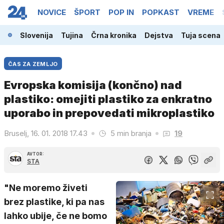
NOVICE
ŠPORT
POP IN
POPKAST
VREME
Slovenija
Tujina
Črna kronika
Dejstva
Tuja scena
ČAS ZA ZEMLJO
Evropska komisija (končno) nad
plastiko: omejiti plastiko za enkratno
uporabo in prepovedati mikroplastiko
Bruselj, 16. 01. 2018 17.43
5 min branja
19
AVTOR:
STA
"Ne moremo živeti
brez plastike, ki pa nas
lahko ubije, če ne bomo