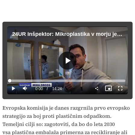
24UR Inšpektor: Mikroplastika v morju je velik problem
Predvajaj
Loaded
:
1.15%
Current
0:00
/
Duration
14:24
Predvajaj
Tiho
Slika
Celozas
v
način
sliki
Time
Evropska komisija je danes razgrnila prvo evropsko
strategijo za boj proti plastičnim odpadkom.
Temeljni cilji so: zagotoviti, da bo do leta 2030
vsa plastična embalaža primerna za recikliranje ali