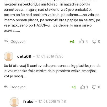
nekateri inšpektorji,LJ aristokrati...in nazadnje politiki
pametovati....najprej nad stekleno vračljivo embalažo,
potem pa še nad papirjem za kruh, pa salamo.....no zdaj pa
imamo posran planet, pa sendvič brez papirja na salami, pa
vse razkuženo po HACCP-u....pa debile, ki nam pišejo
pravila......
Odgovori
+4
4
0
ceta69
17. 01. 2018 13.30
če bi bila vsaj 5 centov odkupna cena za kg plastike,res da
je volumenska folja mislim da bi problem veliko zmanjšali
kot je sedaj....
Odgovori
+1
1
0
frako
17. 01. 2018 18.48