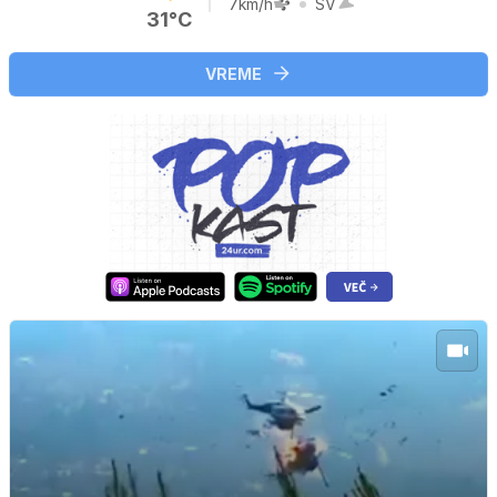
7km/h
SV
31°C
VREME