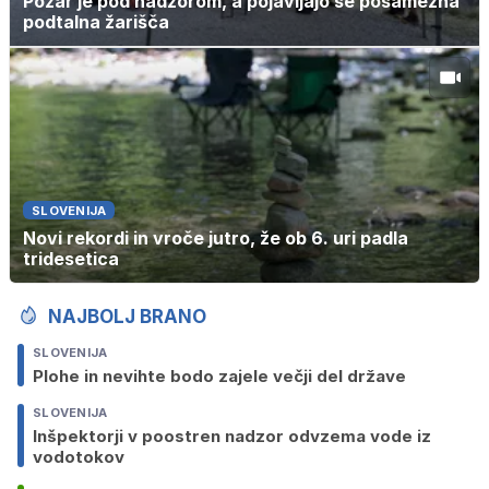
Požar je pod nadzorom, a pojavljajo se posamezna
podtalna žarišča
SLOVENIJA
Novi rekordi in vroče jutro, že ob 6. uri padla
tridesetica
NAJBOLJ BRANO
SLOVENIJA
Plohe in nevihte bodo zajele večji del države
SLOVENIJA
Inšpektorji v poostren nadzor odvzema vode iz
vodotokov