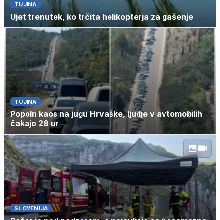
TUJINA
Ujet trenutek, ko trčita helikopterja za gašenje
TUJINA
Popoln kaos na jugu Hrvaške, ljudje v avtomobilih
čakajo 28 ur
SLOVENIJA