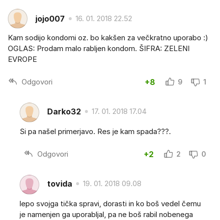
jojo007
16. 01. 2018 22.52
Kam sodijo kondomi oz. bo kakšen za večkratno uporabo :)
OGLAS: Prodam malo rabljen kondom. ŠIFRA: ZELENI
EVROPE
Odgovori
+8
9
1
Darko32
17. 01. 2018 17.04
Si pa našel primerjavo. Res je kam spada???.
Odgovori
+2
2
0
tovida
19. 01. 2018 09.08
lepo svojga tička spravi, dorasti in ko boš vedel čemu
je namenjen ga uporabljal, pa ne boš rabil nobenega