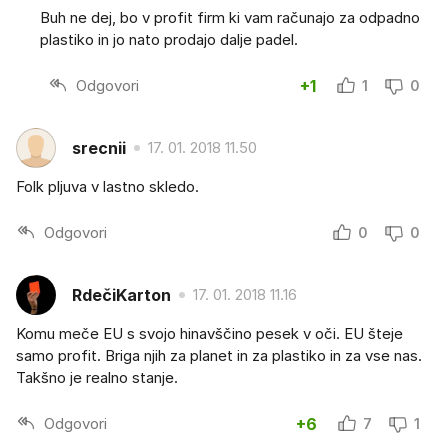
Buh ne dej, bo v profit firm ki vam računajo za odpadno
plastiko in jo nato prodajo dalje padel.
Odgovori
+1
1
0
srecnii
17. 01. 2018 11.50
Folk pljuva v lastno skledo.
Odgovori
0
0
RdečiKarton
17. 01. 2018 11.16
Komu meče EU s svojo hinavščino pesek v oči. EU šteje
samo profit. Briga njih za planet in za plastiko in za vse nas.
Takšno je realno stanje.
Odgovori
+6
7
1