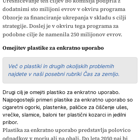
Uresničevanje teh ciljev bo komisija podprla z
dodatnimi sto milijoni evrov v okviru programa
Obzorje za financiranje ukrepanja v skladu s cilji
strategije. Doslej je v okviru tega programa za
podobne cilje že namenila 250 milijonov evrov.
Omejitev plastike za enkratno uporabo
Več o plastiki in drugih okoljskih problemih
najdete v naši posebni rubriki Čas za zemljo.
Drugi cilj je omejiti plastiko za enkratno uporabo.
Najpogostejši primeri plastike za enkratno uporabo so
cigaretni ogorki, plastenke, paličice za čiščenje ušes,
vrečke, slamice, baloni ter plastični kozarci in jedilni
pribor.
Plastika za enkratno uporabo predstavlja polovico
odpadkov v morju ali na obali. Do leta 2050 naj bi