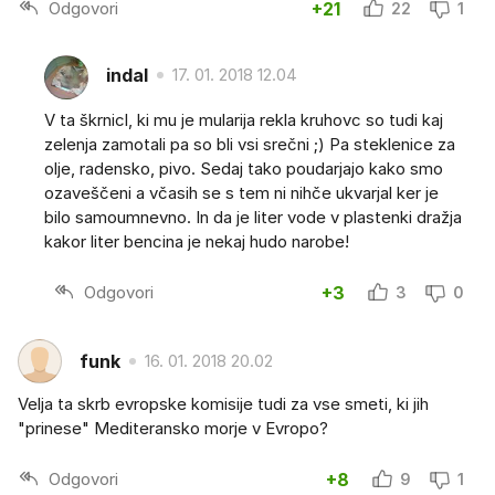
Odgovori
+21
22
1
indal
17. 01. 2018 12.04
V ta škrnicl, ki mu je mularija rekla kruhovc so tudi kaj
zelenja zamotali pa so bli vsi srečni ;) Pa steklenice za
olje, radensko, pivo. Sedaj tako poudarjajo kako smo
ozaveščeni a včasih se s tem ni nihče ukvarjal ker je
bilo samoumnevno. In da je liter vode v plastenki dražja
kakor liter bencina je nekaj hudo narobe!
Odgovori
+3
3
0
funk
16. 01. 2018 20.02
Velja ta skrb evropske komisije tudi za vse smeti, ki jih
"prinese" Mediteransko morje v Evropo?
Odgovori
+8
9
1