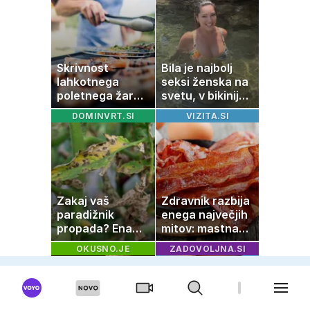
navdušil otroke
Skrivnost
Bila je najbolj
lahkotnega
seksi ženska na
poletnega žara,
svetu, v bikiniju
po katerem ne
znova navdušila
DOMINVRT.SI
VIZITA.SI
boste
potrebovali
popoldanskega
spanca
Zakaj vaš
Zdravnik razbija
paradižnik
enega največjih
propada? Ena
mitov: mastna
napaka lahko
jetra ne
OKUSNO.JE
ZADOVOLJNA.SI
uniči rastline –
nastanejo zaradi
tako jih rešite
slanine, temveč
zaradi živila, ki
ga imamo vsi