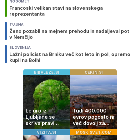
NOGOMET
Francoski velikan stavi na slovenskega
reprezentanta
TUJINA
Ženo pozabil na mejnem prehodu in nadaljeval pot
v Nemčijo
SLOVENIJA
Lažni policist na Brniku več kot leto in pol, opremo
kupil na Bolhi
BIBALEZE.SI
CEKIN.SI
Le uro iz
Tudi 400.000
Ljubljane se
evrov pogosto ni
skriva pravi
več dovolj za
naravni čudež:
nakup
VIZITA.SI
MOSKISVET.COM
izlet, ki bo
stanovanja