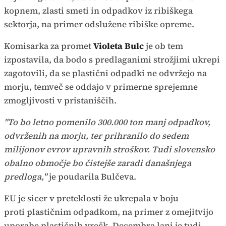
kopnem, zlasti smeti in odpadkov iz ribiškega
sektorja, na primer odslužene ribiške opreme.
Komisarka za promet
Violeta Bulc
je ob tem
izpostavila, da bodo s predlaganimi strožjimi ukrepi
zagotovili, da se plastični odpadki ne odvržejo na
morju, temveč se oddajo v primerne sprejemne
zmogljivosti v pristaniščih.
"To bo letno pomenilo 300.000 ton manj odpadkov,
odvrženih na morju, ter prihranilo do sedem
milijonov evrov upravnih stroškov. Tudi slovensko
obalno območje bo čistejše zaradi današnjega
predloga,"
je poudarila Bulčeva.
EU je sicer v preteklosti že ukrepala v boju
proti plastičnim odpadkom, na primer z omejitvijo
uporabe plastičnih vrečk. Decembra lani je tudi