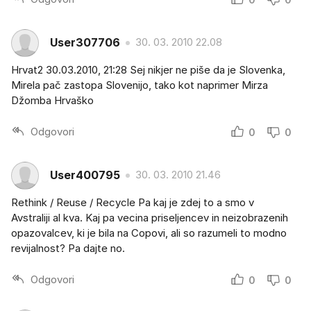
User307706
30. 03. 2010 22.08
Hrvat2 30.03.2010, 21:28 Sej nikjer ne piše da je Slovenka,
Mirela pač zastopa Slovenijo, tako kot naprimer Mirza
Džomba Hrvaško
Odgovori
0
0
User400795
30. 03. 2010 21.46
Rethink / Reuse / Recycle Pa kaj je zdej to a smo v
Avstraliji al kva. Kaj pa vecina priseljencev in neizobrazenih
opazovalcev, ki je bila na Copovi, ali so razumeli to modno
revijalnost? Pa dajte no.
Odgovori
0
0