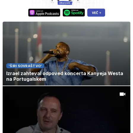
'ŠIRI SOVRAŠTVO'
Izrael zahteval odpoved koncerta Kanyeja Westa
na Portugalskem