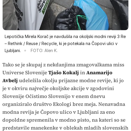
Lepotička Mirela Korač je navdušila na okoljski modni reviji 3 Re
– Rethink / Reuse / Recycle, ki je potekala na Čopovi ulici v
Ljubljani.
FOTO: Alen K.
Tako se je skupaj z nekdanjima zmagovalkama miss
Universe Slovenije
Tjašo Kokalj
in
Anamarijo
Avbelj
udeležila okolju prijazne modne revije, ki jo
je v okviru največje okoljske akcije v zgodovini
Slovenije Očistimo Slovenijo v enem dnevu
organiziralo društvo Ekologi brez meja. Nenavadna
modna revija je Čopovo ulico v Ljubljani za eno
dopoldne spremenila v modno pisto, na kateri so se
predstavile manekenke v oblekah mladih slovenskih