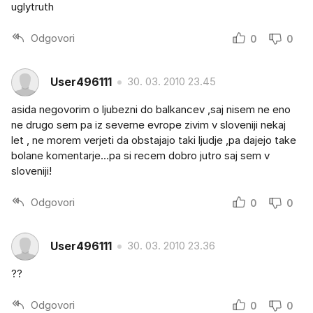
uglytruth
Odgovori
0
0
User496111
30. 03. 2010 23.45
asida negovorim o ljubezni do balkancev ,saj nisem ne eno
ne drugo sem pa iz severne evrope zivim v sloveniji nekaj
let , ne morem verjeti da obstajajo taki ljudje ,pa dajejo take
bolane komentarje...pa si recem dobro jutro saj sem v
sloveniji!
Odgovori
0
0
User496111
30. 03. 2010 23.36
??
Odgovori
0
0