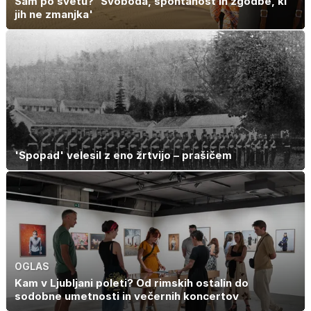
Sam po svetu? 'Svoboda, spontanost in zgodbe, ki
jih ne zmanjka'
'Spopad' velesil z eno žrtvijo – prašičem
OGLAS
Kam v Ljubljani poleti? Od rimskih ostalin do
sodobne umetnosti in večernih koncertov