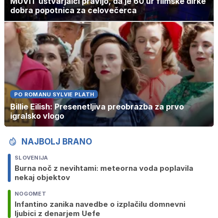
MUVIT ustvarjalci pravijo, da je 60 ur filmske dirke
dobra popotnica za celovečerca
PO ROMANU SYLVIE PLATH
Billie Eilish: Presenetljiva preobrazba za prvo
igralsko vlogo
NAJBOLJ BRANO
SLOVENIJA
Burna noč z nevihtami: meteorna voda poplavila
nekaj objektov
NOGOMET
Infantino zanika navedbe o izplačilu domnevni
ljubici z denarjem Uefe