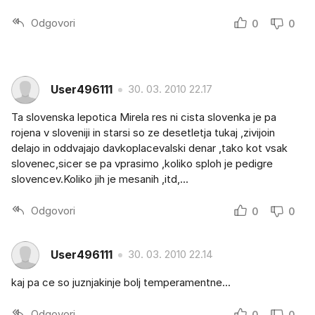
Odgovori
0
0
User496111
30. 03. 2010 22.17
Ta slovenska lepotica Mirela res ni cista slovenka je pa
rojena v sloveniji in starsi so ze desetletja tukaj ,zivijoin
delajo in oddvajajo davkoplacevalski denar ,tako kot vsak
slovenec,sicer se pa vprasimo ,koliko sploh je pedigre
slovencev.Koliko jih je mesanih ,itd,...
Odgovori
0
0
User496111
30. 03. 2010 22.14
kaj pa ce so juznjakinje bolj temperamentne...
Odgovori
0
0