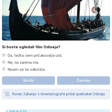
Si boste ogledali film Odiseja?
Da, težko sem pričakoval/a izid.
Ne, ne zanima me.
Nisem se še odločil/a.
Moški
Ženska
Konec čakanja: v kinematografe prišel spektakel Odiseja
BIBALEZE