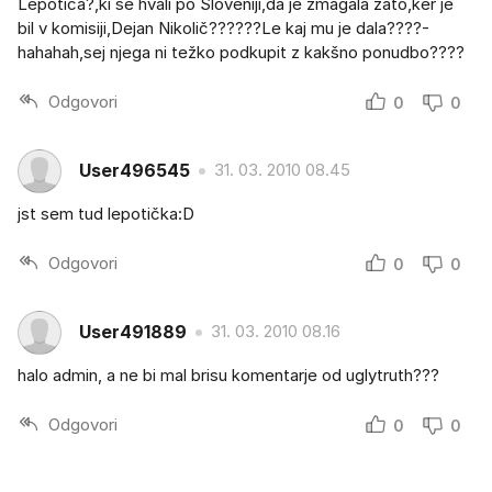
Lepotica?,ki se hvali po Sloveniji,da je zmagala zato,ker je
bil v komisiji,Dejan Nikolič??????Le kaj mu je dala????-
hahahah,sej njega ni težko podkupit z kakšno ponudbo????
Odgovori
0
0
User496545
31. 03. 2010 08.45
jst sem tud lepotička:D
Odgovori
0
0
User491889
31. 03. 2010 08.16
halo admin, a ne bi mal brisu komentarje od uglytruth???
Odgovori
0
0