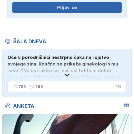
Prijavi se
ŠALA DNEVA
Oče v porodnišnici nestrpno čaka na rojstvo
svojega sina. Končno se prikaže ginekolog in mu
reče: "Ne ustrašite se, vaš sin tehta le dober
kilogram!" "Nič čudnega, gospod doktor, saj se z
ženo poznava šele tri mesece."
755
795
ANKETA