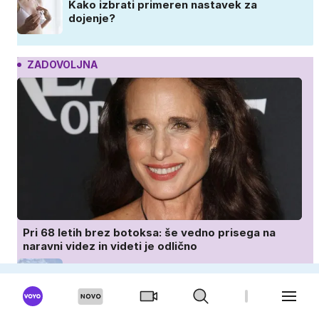
Kako izbrati primeren nastavek za
dojenje?
ZADOVOLJNA
Pri 68 letih brez botoksa: še vedno prisega na
naravni videz in videti je odlično
Dnevni horoskop: Ovni so polni zagona,
dvojčke čakajo nova poznanstva