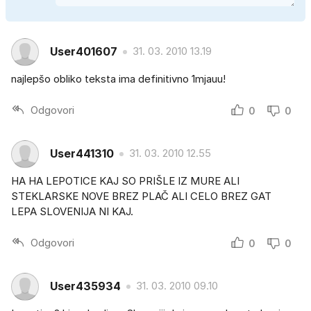
User401607
31. 03. 2010 13.19
najlepšo obliko teksta ima definitivno 1mjauu!
Odgovori
0
0
User441310
31. 03. 2010 12.55
HA HA LEPOTICE KAJ SO PRIŠLE IZ MURE ALI
STEKLARSKE NOVE BREZ PLAČ ALI CELO BREZ GAT
LEPA SLOVENIJA NI KAJ.
Odgovori
0
0
User435934
31. 03. 2010 09.10