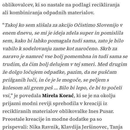
oblikovalcev, ki so nastale na podlagi recikliranja
ali kombiniranja odpadnih materialov.
"
Takoj ko sem slišala za akcijo Očistimo Slovenijo v
enem dnevu, se mi je ideja zdela super in pomislila
sem, kako bi lahko pomagala tudi sama, zato je bilo
vabilo k sodelovanju zame kot naročeno. Skrb za
naravo je namreč vse bolj pomembna in tudi sama se
trudim, da čim bolj delujem v tej smeri. Med drugim
že dolgo ločujem odpadke, pazim, da ne puščam
prižganih luči, in če je le mogoče, se peljem s
kolesom ali grem peš … Bilo bi lepo, če bi to počeli
vsi,
" je povedala
Mirela Korać
, ki se je na okolju
prijazni modni reviji sprehodila v kreaciji iz
recikliranih materialov oblikovalke Ines Pusar.
Preostale kreacije in modne dodatke pa so
prispevali: Nika Ravnik, Klavdija Jeršinovec, Tanja