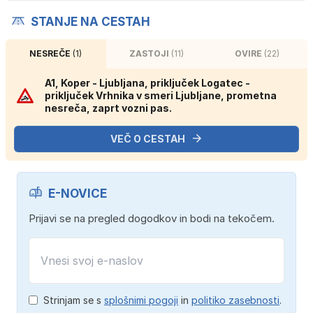
STANJE NA CESTAH
NESREČE
(1)
ZASTOJI
(11)
OVIRE
(22)
A1, Koper - Ljubljana, priključek Logatec -
priključek Vrhnika v smeri Ljubljane, prometna
nesreča, zaprt vozni pas.
VEČ O CESTAH
E-NOVICE
Prijavi se na pregled dogodkov in bodi na tekočem.
Strinjam se s
splošnimi pogoji
in
politiko zasebnosti
.