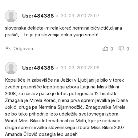
User484388
30. 03. 2010 23.07
slovenska dekleta-mirela korać,nermina bićvićtić,dijana
prašić,... to je pa slovenija,polna yugo smeti!
Odgovori
0
0
User484388
30. 03. 2010 23.06
Kopališče in zabavišče na Ježici v Ljubljani je bilo v torek
zvečer prizorišče lepotnega izbora Laguna Miss Bikini
2008, za naslov pa se je letos potegovalo 12 finalistk.
Zmagala je Mirela Korač, njena prva spremljevalka je Diana
Jokić, druga pa Nermina Sijamhodžić. Zmagovalka Mirela
se bo tako prihodnje leto udeležila svetovnega izbora
World Miss Bikini International na Malti, kjer je nedavno
druga spremljevalka slovenskega izbora Miss Bikini 2007
Amanda Čilović dosegla lep uspeh