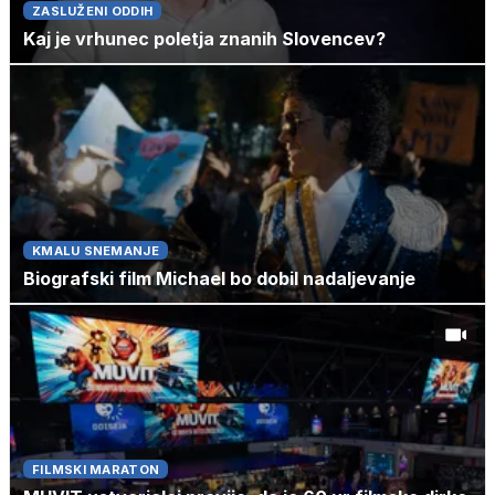
ZASLUŽENI ODDIH
Kaj je vrhunec poletja znanih Slovencev?
KMALU SNEMANJE
Biografski film Michael bo dobil nadaljevanje
FILMSKI MARATON