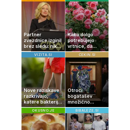
boste
potrebovali
popoldanskega
spanca
Partner
Kako dolgo
zvezdnice izginil
potrebujejo
brez sledu: nikoli
vrtnice, da
ga niso našli,
zrastejo? Vse o
VIZITA.SI
CEKIN.SI
nato je prišla še
rasti, cvetenju in
ena tragedija
negi vrtnic
Nove raziskave
Otroci
razkrivajo,
bogatašev
katere bakterije
množično
na koži privlačijo
prodajajo
OKUSNO.JE
BIBALEZE.SI
komarje
družinske
zbirke: raje imajo
denar kot