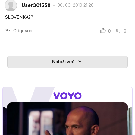
User301558
30. 03. 2010 21.28
SLOVENKA??
Odgovori
0
0
Naloži več