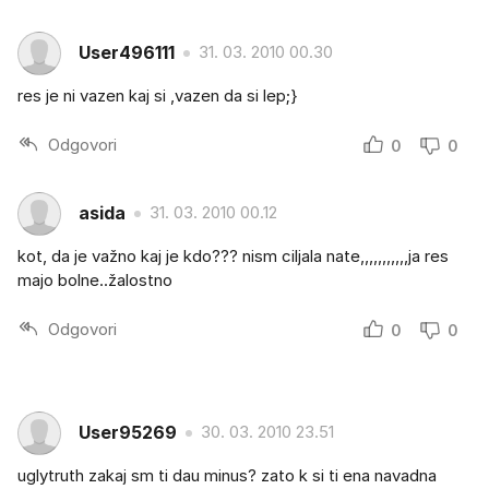
User496111
31. 03. 2010 00.30
res je ni vazen kaj si ,vazen da si lep;}
Odgovori
0
0
asida
31. 03. 2010 00.12
kot, da je važno kaj je kdo??? nism ciljala nate,,,,,,,,,,,ja res
majo bolne..žalostno
Odgovori
0
0
User95269
30. 03. 2010 23.51
uglytruth zakaj sm ti dau minus? zato k si ti ena navadna