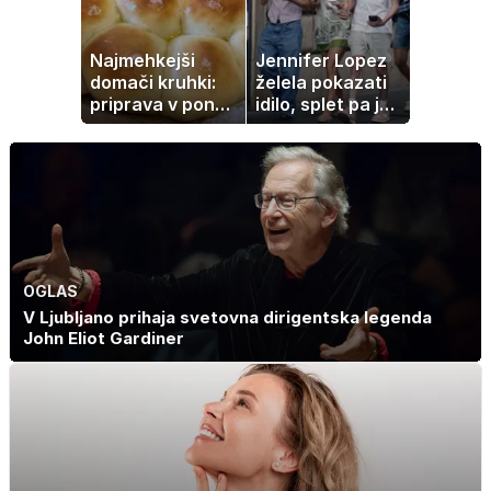
umetnine
Najmehkejši
Jennifer Lopez
domači kruhki:
želela pokazati
priprava v ponvi
idilo, splet pa je
je trik za popoln
razburila ena
rezultat
stvar
OGLAS
V Ljubljano prihaja svetovna dirigentska legenda
John Eliot Gardiner