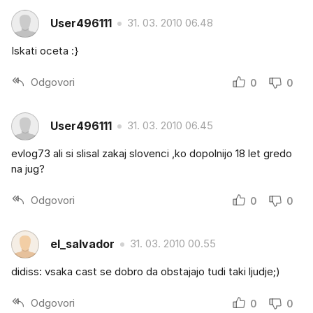
User496111
31. 03. 2010 06.48
Iskati oceta :}
Odgovori
0
0
User496111
31. 03. 2010 06.45
evlog73 ali si slisal zakaj slovenci ,ko dopolnijo 18 let gredo
na jug?
Odgovori
0
0
el_salvador
31. 03. 2010 00.55
didiss: vsaka cast se dobro da obstajajo tudi taki ljudje;)
Odgovori
0
0