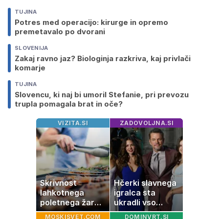
TUJINA
Potres med operacijo: kirurge in opremo
premetavalo po dvorani
SLOVENIJA
Zakaj ravno jaz? Biologinja razkriva, kaj privlači
komarje
TUJINA
Slovencu, ki naj bi umoril Stefanie, pri prevozu
trupla pomagala brat in oče?
VIZITA.SI
ZADOVOLJNA.SI
Skrivnost
Hčerki slavnega
lahkotnega
igralca sta
poletnega žara,
ukradli vso
po katerem ne
pozornost
MOSKISVET.COM
DOMINVRT.SI