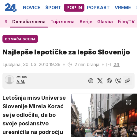
NOVICE
ŠPORT
POP IN
POPKAST
VREME
Domača scena
Tuja scena
Serije
Glasba
Film/TV
DOMAČA SCENA
Najlepše lepotičke za lepšo Slovenijo
Ljubljana, 30. 03. 2010 19.39
2 min branja
24
AVTOR:
A.M.
Letošnja miss Universe
Slovenije Mirela Korać
se je odločila, da bo
svoje poslanstvo
uresničila na področju