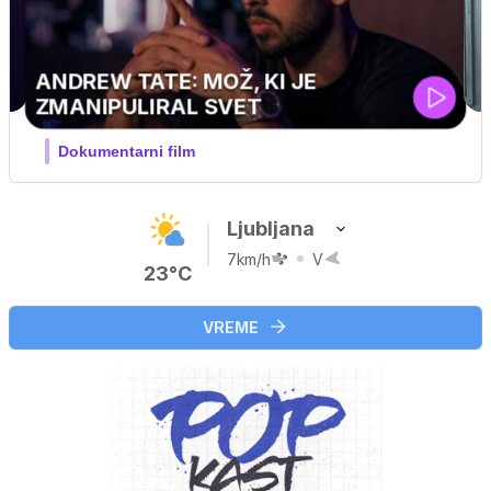
MOJ PRIJATELJ PINGVIN
Film meseca / družinski, pustolovski
Ljubljana
7km/h
V
23°C
VREME