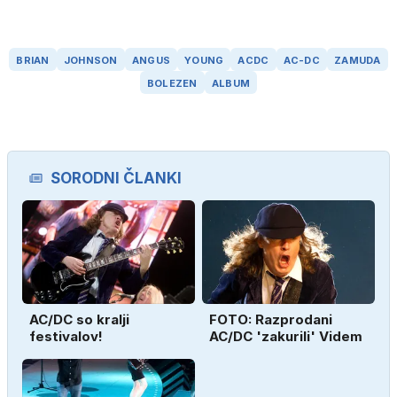
BRIAN
JOHNSON
ANGUS
YOUNG
ACDC
AC-DC
ZAMUDA
BOLEZEN
ALBUM
SORODNI ČLANKI
AC/DC so kralji
FOTO: Razprodani
festivalov!
AC/DC 'zakurili' Videm