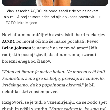
... člani zasedbe AC/DC, da bodo začeli z delom na novem
albumu. A prej se mora eden od njih do konca pozdraviti.
FOTO: Miro Majcen
Novi album neuničljivih avstralskih hard rockerjev
AC/DC
bo moral očitno še malce počakati. Pevec
Brian Johnson
je namreč na enem od ameriških
radijskih postaj izjavil, da album zamuja zaradi
bolezni enega od članov.
"
Eden od fantov je malce bolan. Ne morem reči bolj
konkretno, a mu gre na bolje, pravzaprav čudovito.
Pričakujemo, da bo popolnoma okreval
," je bil
nekoliko skrivnosten pevec.
Razgovoril se je tudi o vznemirjenju, da se bodo spet
zbrali in odšli v studio. "
Super zadeva je, ko smo vsi