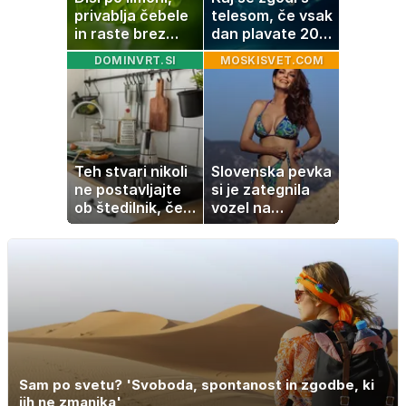
privablja čebele
telesom, če vsak
in raste brez
dan plavate 20
težav
minut? Učinki, ki
DOMINVRT.SI
MOSKISVET.COM
jih morda ne
pričakujete
Teh stvari nikoli
Slovenska pevka
ne postavljajte
si je zategnila
ob štedilnik, če
vozel na
želite varnejšo
kopalkah in
kuhinjo
dvignila
temperaturo
Sam po svetu? 'Svoboda, spontanost in zgodbe, ki
jih ne zmanjka'