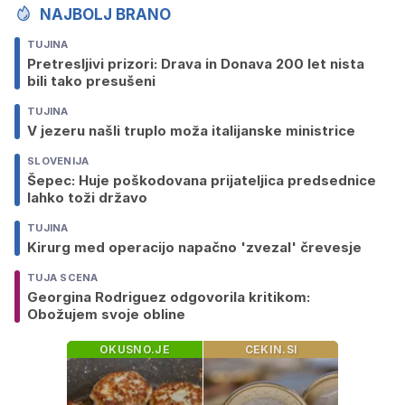
NAJBOLJ BRANO
TUJINA
Pretresljivi prizori: Drava in Donava 200 let nista
bili tako presušeni
TUJINA
V jezeru našli truplo moža italijanske ministrice
SLOVENIJA
Šepec: Huje poškodovana prijateljica predsednice
lahko toži državo
TUJINA
Kirurg med operacijo napačno 'zvezal' črevesje
TUJA SCENA
Georgina Rodriguez odgovorila kritikom:
Obožujem svoje obline
OKUSNO.JE
CEKIN.SI