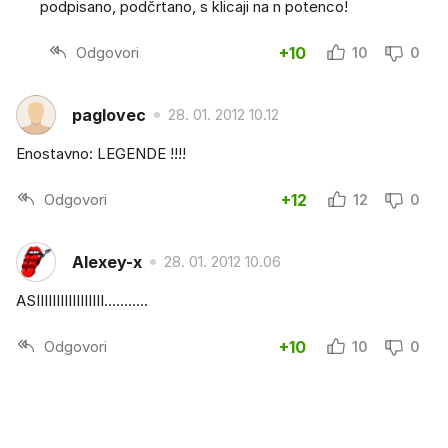
podpisano, podčrtano, s klicaji na n potenco!
Odgovori
+10
10
0
paglovec
28. 01. 2012 10.12
Enostavno: LEGENDE !!!!
Odgovori
+12
12
0
Alexey-x
28. 01. 2012 10.06
ASIIIIIIIIIIIIIIIII...........
Odgovori
+10
10
0