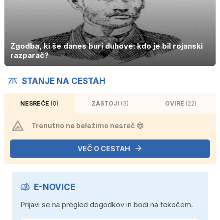
Zgodba, ki še danes buri duhove: kdo je bil rojanski
razparač?
STANJE NA CESTAH
NESREČE
(0)
ZASTOJI
(3)
OVIRE
(22)
Trenutno ne beležimo nesreč 😎
VEČ O CESTAH
E-NOVICE
Prijavi se na pregled dogodkov in bodi na tekočem.