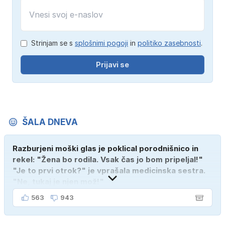
Strinjam se s
splošnimi pogoji
in
politiko zasebnosti
.
Prijavi se
ŠALA DNEVA
Razburjeni moški glas je poklical porodnišnico in
rekel: "Žena bo rodila. Vsak čas jo bom pripeljal!"
"Je to prvi otrok?" je vprašala medicinska sestra.
"Ne, tukaj je njen mož!"
563
943