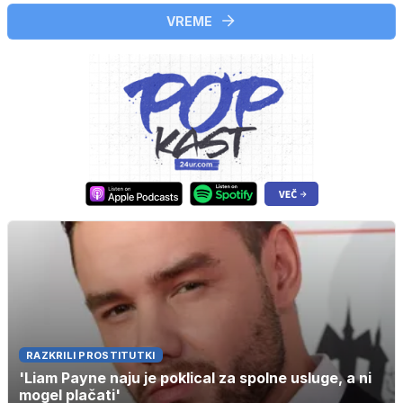
VREME
RAZKRILI PROSTITUTKI
'Liam Payne naju je poklical za spolne usluge, a ni
mogel plačati'