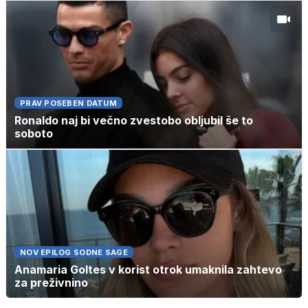
PRAV POSEBEN DATUM
Ronaldo naj bi večno zvestobo obljubil še to
soboto
NOV EPILOG SODNE SAGE
Anamaria Goltes v korist otrok umaknila zahtevo
za preživnino