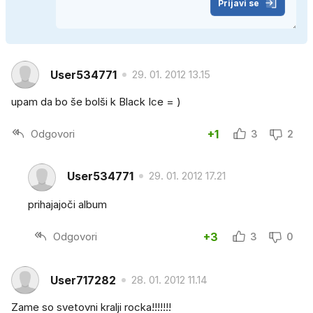
Prijavi se
User534771
29. 01. 2012 13.15
upam da bo še bolši k Black Ice = )
Odgovori
+1
3
2
User534771
29. 01. 2012 17.21
prihajajoči album
Odgovori
+3
3
0
User717282
28. 01. 2012 11.14
Zame so svetovni kralji rocka!!!!!!!