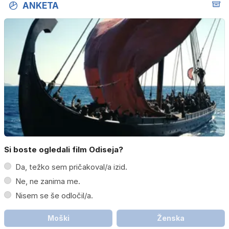
ANKETA
Si boste ogledali film Odiseja?
Da, težko sem pričakoval/a izid.
Ne, ne zanima me.
Nisem se še odločil/a.
Moški
Ženska