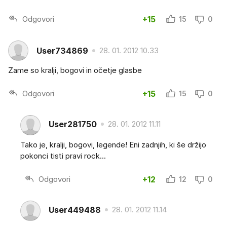
Odgovori
+15
15
0
User734869
28. 01. 2012 10.33
Zame so kralji, bogovi in očetje glasbe
Odgovori
+15
15
0
User281750
28. 01. 2012 11.11
Tako je, kralji, bogovi, legende! Eni zadnjih, ki še držijo
pokonci tisti pravi rock...
Odgovori
+12
12
0
User449488
28. 01. 2012 11.14