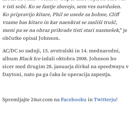
v isti sobi. Ko se fantje zberejo, sem ves navdušen.
Ko pripravijo kitare, Phil se usede za bobne, Cliff
vzame bas kitaro in kar naenkrat se zasliši trušč,
meni pa se na obraz prikrade tisti stari nasmešek
," je
občutke opisal Johnson.
AC/DC so zadnji, 15. avstralski in 14. mednarodni,
album
Black Ice
izdali oktobra 2008. Johnson bo
sicer med drugim 28. januarja dirkal na speedwayu v
Daytoni, nato pa ga čaka še operacija zapestja.
Spremljajte 24ur.com na
Facebooku
in
Twitterju
!