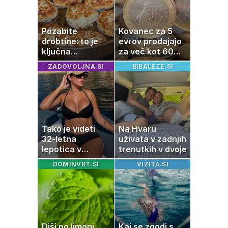
Pozabite
Kovanec za 5
drobtine: to je
evrov prodajajo
ključna
za več kot 60
sestavina za bolj
evrov: navijači in
ZADOVOLJNA.SI
BIBALEZE.SI
mehke in sočne
zbiratelji ga že
mesne polpete
iščejo
Tako je videti
Na Hvaru
32-letna
uživata v zadnjih
lepotica v
trenutkih v dvoje
zadnjih
DOMINVRT.SI
VIZITA.SI
trenutkih pred
velikim dnem
Diši po limoni,
Kaj se zgodi s