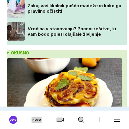
Zakaj vaš likalnik pušča madeže in kako ga
pravilno očistiti
Vročina v stanovanju? Poceni rešitve, ki
vam bodo poleti olajšale življenje
OKUSNO
Ta poletna dobrota zlahka zasenči navadne
palačinke