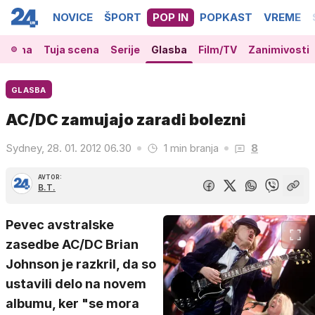
NOVICE
ŠPORT
POP IN
POPKAST
VREME
 scena
Tuja scena
Serije
Glasba
Film/TV
Zanimivosti
GLASBA
AC/DC zamujajo zaradi bolezni
Sydney, 28. 01. 2012 06.30
1 min branja
8
AVTOR:
B.T.
Pevec avstralske
zasedbe AC/DC Brian
Johnson je razkril, da so
ustavili delo na novem
albumu, ker "se mora