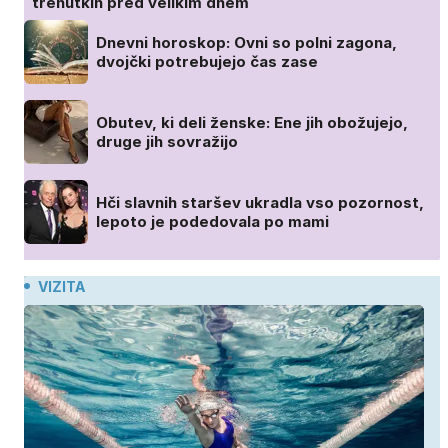
trenutkih pred velikim dnem
Dnevni horoskop: Ovni so polni zagona,
dvojčki potrebujejo čas zase
Obutev, ki deli ženske: Ene jih obožujejo,
druge jih sovražijo
Hči slavnih staršev ukradla vso pozornost,
lepoto je podedovala po mami
VIZITA