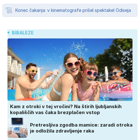
Konec čakanja: v kinematografe prišel spektakel Odiseja
BIBALEZE
Kam z otroki v tej vročini? Na štirih ljubljanskih
kopališčih vas čaka brezplačen vstop
Pretresljiva zgodba mamice: zaradi otroka
je odložila zdravljenje raka