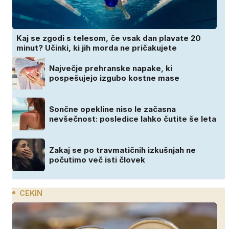
Kaj se zgodi s telesom, če vsak dan plavate 20
minut? Učinki, ki jih morda ne pričakujete
Največje prehranske napake, ki
pospešujejo izgubo kostne mase
Sončne opekline niso le začasna
nevšečnost: posledice lahko čutite še leta
Zakaj se po travmatičnih izkušnjah ne
počutimo več isti človek
CEKIN