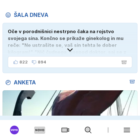
ŠALA DNEVA
Oče v porodnišnici nestrpno čaka na rojstvo
svojega sina. Končno se prikaže ginekolog in mu
reče: "Ne ustrašite se, vaš sin tehta le dober
kilogram!" "Nič čudnega, gospod doktor, saj se z
ženo poznava šele tri mesece."
822
894
ANKETA