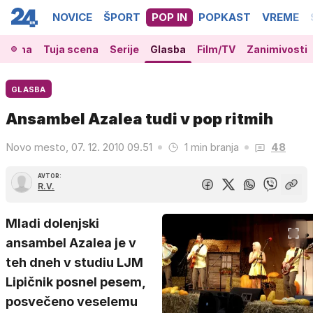
NOVICE
ŠPORT
POP IN
POPKAST
VREME
 scena
Tuja scena
Serije
Glasba
Film/TV
Zanimivosti
GLASBA
Ansambel Azalea tudi v pop ritmih
Novo mesto, 07. 12. 2010 09.51
1 min branja
48
AVTOR:
R.V.
Mladi dolenjski
ansambel Azalea je v
teh dneh v studiu LJM
Lipičnik posnel pesem,
posvečeno veselemu