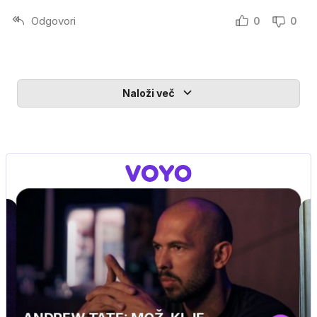
Odgovori
0
0
Naloži več