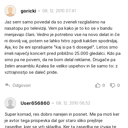
goricki
08. 12. 2010 07.41
Jaz sem samo povedal da so zveneli razglašeno na
nasatopu po televiziji. Vem pa kako je to ko se v bandu
menjavajo člani. Vedno je potrebno vse na novo delat in če
ni dovolj vaj, potem se lahko hitro zgodi kakšen spodrsljaj.
Aja, ko že eni sprašujete "kaj si pa ti dosegel". Letos smo
imeli največji koncert pred približno 25.000 gledalci. Kdo pa
smo pa ne povem, da ne bom delal reklame. Drugače pa
želim ansamblu Azalea še veliko uspehov in še samo to: z
vztrajnostjo se daleč pride.
Odgovori
0
0
User656860
08. 12. 2010 06.52
Super komad, res dobro narejen in posnet. Me pa moti ker
je avtor tega prispevka dal gor staro sliko prejšnje
zasedbe, kjer se vrti skladba. Ker ta zasedba ne izvaja te