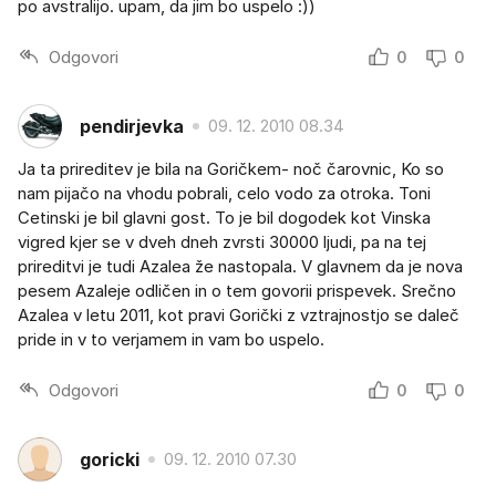
po avstralijo. upam, da jim bo uspelo :))
Odgovori
0
0
pendirjevka
09. 12. 2010 08.34
Ja ta prireditev je bila na Goričkem- noč čarovnic, Ko so
nam pijačo na vhodu pobrali, celo vodo za otroka. Toni
Cetinski je bil glavni gost. To je bil dogodek kot Vinska
vigred kjer se v dveh dneh zvrsti 30000 ljudi, pa na tej
prireditvi je tudi Azalea že nastopala. V glavnem da je nova
pesem Azaleje odličen in o tem govorii prispevek. Srečno
Azalea v letu 2011, kot pravi Gorički z vztrajnostjo se daleč
pride in v to verjamem in vam bo uspelo.
Odgovori
0
0
goricki
09. 12. 2010 07.30