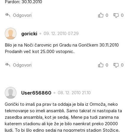
Pardon: 30.10.2010
Odgovori
0
0
goricki
09. 12. 2010 07.29
Bilo je na Noči čarovnic pri Gradu na Goričkem 30.11.2010
Prodanih več kot 25.000 vstopnic.
Odgovori
0
0
User656860
08. 12. 2010 21.10
Gorički to imaš pa prav ta oddaja je bila iz Ormoža, neko
tekmovanje so imeli ansambli. Samo takrat ni nastopala ta
zasedba ansambla, kot je sedaj. Mene pa tudi zanima na
katerem stadionu ali kje že je bilo naenkrat preko 20000
ljudi. To bi šlo edino sedaj na nogometni stadion Stožice.