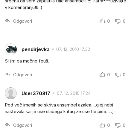
srečna da sem zapustila tale ansambelll!!!! PaPa***uživajte
v komentiranju!!! :)
Odgovori
0
0
pendirjevka
07. 12. 2010 17.32
Si jim pa močno fouš.
Odgovori
0
0
User370817
07. 12. 2010 17.24
Pod več imenih se skriva ansambel azalea....glej nebi
naštevala kai je use slabega k itaq že use tle piše... :)
Odgovori
0
0