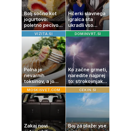
retrogradni?
Bolj sočno kot
Hčerki slavnega
jogurtovo:
igralca sta
poletno pecivo,
ukradli vso
ki vedno uspe
pozornost
VIZITA.SI
DOMINVRT.SI
Polna je
Ko začne grmeti,
nevarnih
naredite najprej
toksinov, a jo
to: strokovnjaki
imamo vsi radi:
opozarjajo na
MOSKISVET.COM
CEKIN.SI
to je najbolj
pogosto napako
nezdrava riba, ki
jo mnogi redno
uživajo
Zakaj novi
Boj za plaže: vse