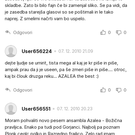
skladbe. Zato bi bilo fajn če bi zamenjal sliko. Se pa vidi, da
je zasedba starejša glasovi so se poštimali in le tako
naprej. Z smelimi načrti vam bo uspelo.
Odgovori
0
0
User656224
07. 12. 2010 21.09
dejte ljudje se umirit, tista mega al kaj je kr piše in piše,
ampak prau da ji je useen, pa še zmeri piše in piše.... otroc,
kaj bi člouk druzga reku... AZALEA the best :)
Odgovori
0
0
User656551
07. 12. 2010 20.23
Moram pohvaliti novo pesem ansambla Azalea - Božična
pravljica. Enako pa tudi pod Gorjanci. Najbolj pa poznam
Plonk ceglc polko in Razredno frajlico. Zelo rad imam