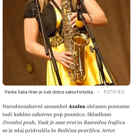
Pevka Saša Hren je tudi dobra saksofonistka.
FOTO: R.V.
Narodnozabavni ansambel
Azalea
občasno posname
tudi kakšno zabavno pop pesmico. Skladbam
Zvezdni prah, Vsak je zase svet
in
Razredna frajlica
se je zdaj pridružila še
Božična pravljica.
Avtor