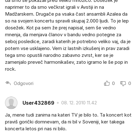
da smo se pokazali pred veliko množico. Dosežek je
naprimer to da smo večkrat igrali v Avstiji in na
Madžarskem. Drugače pa vsaka čast ansambli Azalea da
so na svojem koncertu spravili skupaj 2.000 ljudi. To je lep
dosežek. Kot pa sem že prej napisal, sem še vedno
mnenja, da menjava članov v bandu vedno potegne za
seboj posledice, zaradi katerih je potrebno veliko vaj, da je
potem vse usklajeno. Vem iz lastnih izkušenj in prav zaradi
tega smo opustili narodno zabavno zvrst, ker se je
zamenjalo preveč harmonikašev, zato igramo le še pop in
rock.
Odgovori
0
0
User432869
08. 12. 2010 11.42
Ja, mene tudi zanima na kateri TV je bilo to. Ta koncert kot
praviš gorički domnevam, da ni bil v Soveniji, ker takega
koncerta letos pri nas ni bilo.