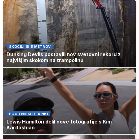
SKOČILI 18,5 METROV
Dunking Devils postavili nov svetovni rekord z
najvišjim skokom na trampolinu
POČITNIŠKI UTRINKI
Lewis Hamilton delil nove fotografije s Kim
Kardashian