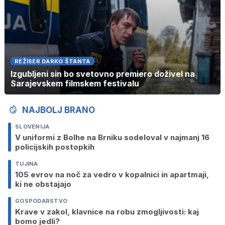
REŽISER DARKO ŠTANTA
Izgubljeni sin bo svetovno premiero doživel na
Sarajevskem filmskem festivalu
NAJBOLJ BRANO
SLOVENIJA
V uniformi z Bolhe na Brniku sodeloval v najmanj 16
policijskih postopkih
TUJINA
105 evrov na noč za vedro v kopalnici in apartmaji,
ki ne obstajajo
GOSPODARSTVO
Krave v zakol, klavnice na robu zmogljivosti: kaj
bomo jedli?