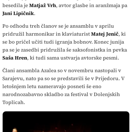
besedila je
Matjaž Vrh
, avtor glasbe in aranžmaja pa
Jani Lipičnik
.
Po odhodu treh članov se je ansamblu v aprilu
pridružil harmonikar in klaviaturist
Matej Jenič
, ki
se bo pričel učiti tudi igranja bobnov. Konec junija
pa se je zasedbi pridružila še saksofonistka in pevka
Saša Hren
, ki tudi sama ustvarja avtorske pesmi.
Člani ansambla Azalea so v novembru nastopali v
Sarajevu, nato pa so se predstavili še v Prijedoru. V
letošnjem letu nameravajo posneti še eno
narodnozabavno skladbo za festival v Dolenjskih
Toplicah.