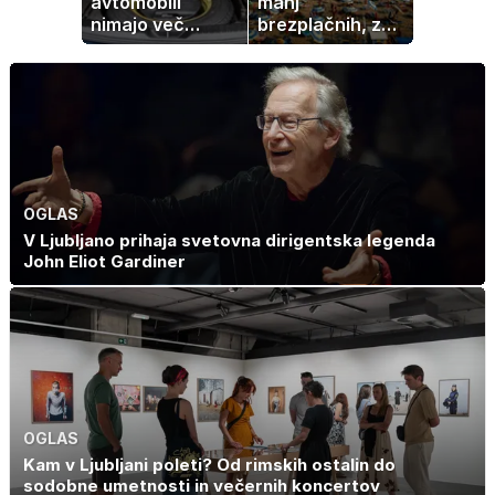
avtomobili
manj
nimajo več
brezplačnih, za
rezervne gume?
ležalnik in
senčnik tudi več
kot 40 evrov
OGLAS
V Ljubljano prihaja svetovna dirigentska legenda
John Eliot Gardiner
OGLAS
Kam v Ljubljani poleti? Od rimskih ostalin do
sodobne umetnosti in večernih koncertov