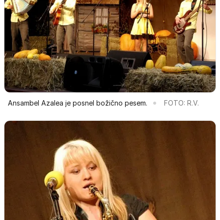
Ansambel Azalea je posnel božično pesem.
FOTO: R.V.