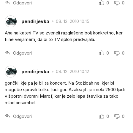
Odgovori
0
0
pendirjevka
08. 12. 2010 10.15
Aha na kateri TV so zveneli razglašeno bolj konkretno, ker
ti ne verjamem, da bi to TV sploh predvajala.
Odgovori
0
0
pendirjevka
08. 12. 2010 10.12
gorički, kje pa je bil ta koncert. Na Stožicah ne, kjer bi
mogoče spravili toliko ljudi gor. Azalea jih je imela 2500 ljudi
v športni dvorani Marof, kar je zelo lepa številka za tako
mlad ansambel.
Odgovori
0
0