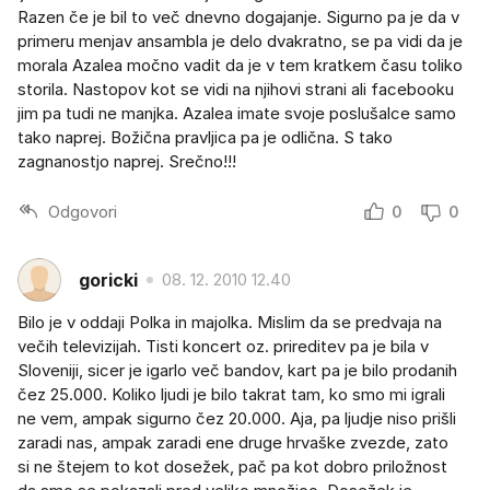
Razen če je bil to več dnevno dogajanje. Sigurno pa je da v
primeru menjav ansambla je delo dvakratno, se pa vidi da je
morala Azalea močno vadit da je v tem kratkem času toliko
storila. Nastopov kot se vidi na njihovi strani ali facebooku
jim pa tudi ne manjka. Azalea imate svoje poslušalce samo
tako naprej. Božična pravljica pa je odlična. S tako
zagnanostjo naprej. Srečno!!!
Odgovori
0
0
goricki
08. 12. 2010 12.40
Bilo je v oddaji Polka in majolka. Mislim da se predvaja na
večih televizijah. Tisti koncert oz. prireditev pa je bila v
Sloveniji, sicer je igarlo več bandov, kart pa je bilo prodanih
čez 25.000. Koliko ljudi je bilo takrat tam, ko smo mi igrali
ne vem, ampak sigurno čez 20.000. Aja, pa ljudje niso prišli
zaradi nas, ampak zaradi ene druge hrvaške zvezde, zato
si ne štejem to kot dosežek, pač pa kot dobro priložnost