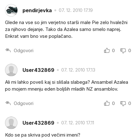
pendirjevka
07. 12. 2010 17.19
Glede na vse so jim verjetno starši male Pie zelo hvaležni
za njihovo dejanje. Tako da Azalea samo smelo naprej.
Enkrat vam bno vse poplačano.
Odgovori
0
0
User432869
07. 12. 2010 17.13
Ali mi lahko poveš kaj si slišala slabega? Ansambel Azalea
po mojem mnenju eden boljših mladih NZ ansamblov.
Odgovori
0
0
User432869
07. 12. 2010 17.11
Kdo se pa skriva pod večimi imeni?