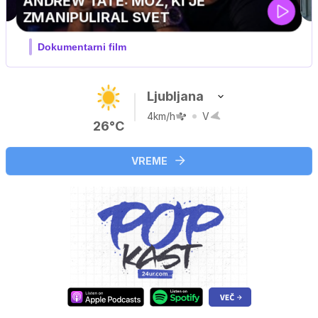
MOJ PRIJATELJ PINGVIN
Film meseca / družinski, pustolovski
Ljubljana
4km/h
V
26°C
VREME