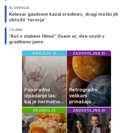
SLOVENIJA
Kolesar gasilcem kazal sredinec, drugi moški jih
obtožil 'terorja'
TUJINA
'Kot v slabem filmu!' Osem ur, dve vozili v
gradbeno jamo
BIBALEZE.SI
ZADOVOLJNA.SI
Poporodno
Retrogradni
izpadanje las:
velikani
kaj je normalno
prinašajo
in kako si
pomembne
OKUSNO.JE
ZADOVOLJNA.SI
pomagati
premike – kaj
pomeni, da so
Saturn, Neptun
in Pluton hkrati