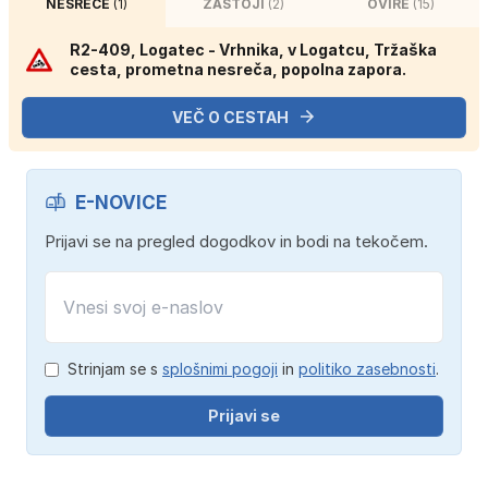
NESREČE
(1)
ZASTOJI
(2)
OVIRE
(15)
R2-409, Logatec - Vrhnika, v Logatcu, Tržaška
cesta, prometna nesreča, popolna zapora.
VEČ O CESTAH
E-NOVICE
Prijavi se na pregled dogodkov in bodi na tekočem.
Strinjam se s
splošnimi pogoji
in
politiko zasebnosti
.
Prijavi se