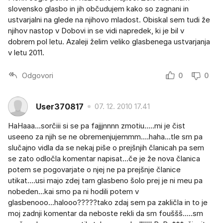
slovensko glasbo in jih občudujem kako so zagnani in
ustvarjalni na glede na njihovo mladost. Obiskal sem tudi že
njihov nastop v Dobovi in se vidi napredek, ki je bil v
dobrem pol letu. Azaleji želim veliko glasbenega ustvarjanja
v letu 2011.
Odgovori
0
0
User370817
07. 12. 2010 17.41
HaHaaa...sorčiii si se pa fajjjnnnn zmotiu.....mi je čist
useeno za njih se ne obremenjujemmm....haha...tle sm pa
slučajno vidla da se nekaj piše o prejšnjih članicah pa sem
se zato odločla komentar napisat...če je že nova članica
potem se pogovarjate o njej ne pa prejšnje članice
utikat....usi majo zdej tam glasbeno šolo prej je ni meu pa
nobeden...kai smo pa ni hodili potem v
glasbenooo...halooo?????tako zdaj sem pa zakličla in to je
moj zadnji komentar da neboste rekli da sm fouššš.....sm