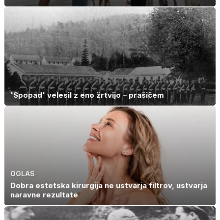
'Spopad' velesil z eno žrtvijo – prašičem
OGLAS
Dobra estetska kirurgija ne ustvarja filtrov, ustvarja
naravne rezultate