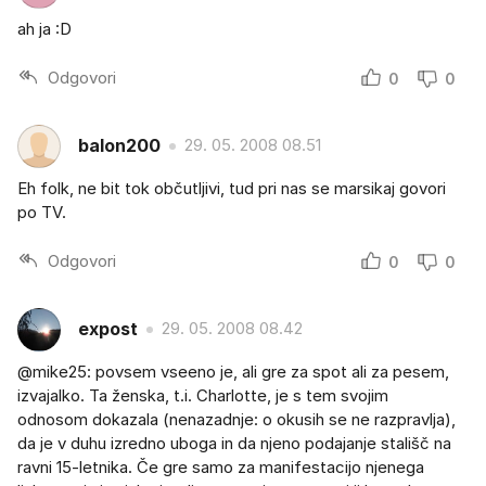
ah ja :D
Odgovori
0
0
balon200
29. 05. 2008 08.51
Eh folk, ne bit tok občutljivi, tud pri nas se marsikaj govori
po TV.
Odgovori
0
0
expost
29. 05. 2008 08.42
@mike25: povsem vseeno je, ali gre za spot ali za pesem,
izvajalko. Ta ženska, t.i. Charlotte, je s tem svojim
odnosom dokazala (nenazadnje: o okusih se ne razpravlja),
da je v duhu izredno uboga in da njeno podajanje stališč na
ravni 15-letnika. Če gre samo za manifestacijo njenega