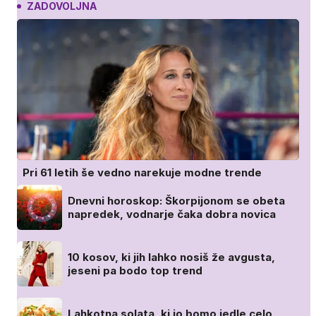
ZADOVOLJNA
Pri 61 letih še vedno narekuje modne trende
Dnevni horoskop: Škorpijonom se obeta
napredek, vodnarje čaka dobra novica
10 kosov, ki jih lahko nosiš že avgusta,
jeseni pa bodo top trend
Lahkotna solata, ki jo bomo jedle celo