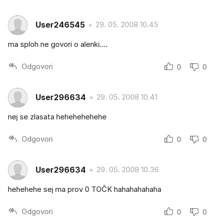
User246545
29. 05. 2008 10.45
ma sploh ne govori o alenki....
Odgovori
0
0
User296634
29. 05. 2008 10.41
nej se zlasata hehehehehehe
Odgovori
0
0
User296634
29. 05. 2008 10.36
hehehehe sej ma prov 0 TOČK hahahahahaha
Odgovori
0
0