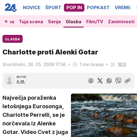
NOVICE
ŠPORT
POP IN
POPKAST
VREME
 scena
Tuja scena
Serije
Glasba
Film/TV
Zanimivosti
GLASBA
Charlotte proti Alenki Gotar
Stockholm, 28. 05. 2008 17.56
1 min branja
103
AVTOR:
A.M.
Največja poraženka
letošnjega Eurosonga,
Charlotte Perrelli, se je
norčevala iz Alenke
Gotar. Video Cvet z juga