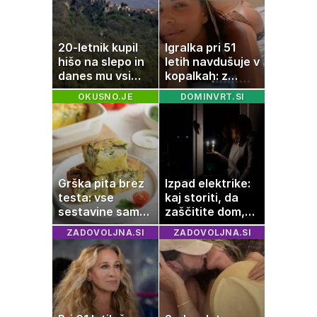
20-letnik kupil
Igralka pri 51
hišo na slepo in
letih navdušuje v
danes mu vsi
kopalkah: z
zavidajo
možem uživa v
OKUSNO.JE
DOMINVRT.SI
romantičnem
poletju
Grška pita brez
Izpad elektrike:
testa: vse
kaj storiti, da
sestavine samo
zaščitite dom,
zmešate in
hrano in
ZADOVOLJNA.SI
ZADOVOLJNA.SI
pečica opravi
elektronske
ostalo
naprave