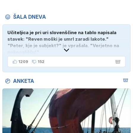
ŠALA DNEVA
Učiteljica je pri uri slovenščine na tablo napisala
stavek: "Reven moški je umrl zaradi lakote."
"Peter, kje je subjekt?" je vprašala. "Verjetno na
pokopališču!"
1209
152
ANKETA