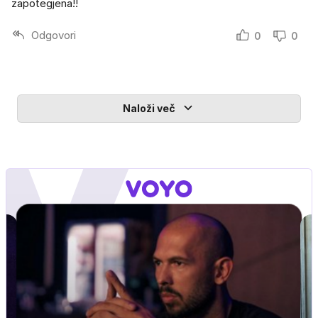
zapotegjena!!
Odgovori
0
0
Naloži več