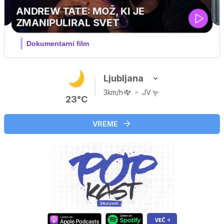
MOJ PRIJATELJ PINGVIN
Film meseca / družinski, pustolovski
Ljubljana
3km/h
JV
23°C
VREME