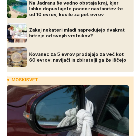
Na Jadranu še vedno obstaja kraj, kjer
lahko dopustujete poceni: nastanitev že
od 10 evrov, kosilo za pet evrov
Zakaj nekateri mladi napredujejo dvakrat
hitreje od svojih vrstnikov?
Kovanec za 5 evrov prodajajo za več kot
60 evrov: navijači in zbiratelji ga že iščejo
MOSKISVET