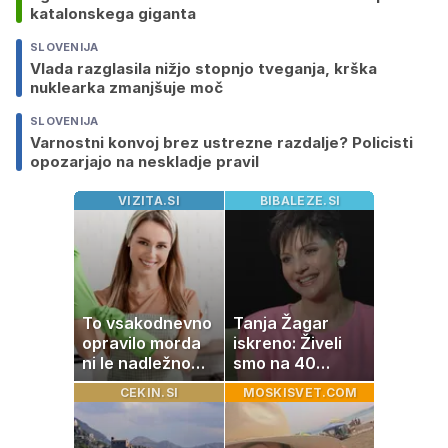
katalonskega giganta
SLOVENIJA
Vlada razglasila nižjo stopnjo tveganja, krška
nuklearka zmanjšuje moč
SLOVENIJA
Varnostni konvoj brez ustrezne razdalje? Policisti
opozarjajo na neskladje pravil
VIZITA.SI
BIBALEZE.SI
To vsakodnevno
Tanja Žagar
opravilo morda
iskreno: Živeli
ni le nadležno
smo na 40
delo, pomaga
kvadratih, a
CEKIN.SI
MOSKISVET.COM
lahko tudi
imela sem vse,
vašemu srcu
kar otrok
potrebuje