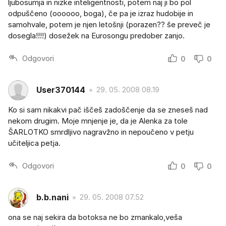
ljubosumja in nizke inteligentnosti, potem naj ji bo pol
odpuščeno (oooooo, boga), če pa je izraz hudobije in
samohvale, potem je njen letošnji (porazen?? še preveč je
dosegla!!!!) dosežek na Eurosongu predober zanjo.
Odgovori
0
0
User370144
29. 05. 2008 08.19
Ko si sam nikakvi pač iščeš zadoščenje da se zneseš nad
nekom drugim. Moje mnjenje je, da je Alenka za tole
ŠARLOTKO smrdljivo nagravžno in nepoučeno v petju
učiteljica petja.
Odgovori
0
0
b.b.nani
29. 05. 2008 07.52
ona se naj sekira da botoksa ne bo zmankalo,veša