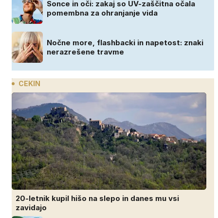
Sonce in oči: zakaj so UV-zaščitna očala
pomembna za ohranjanje vida
Nočne more, flashbacki in napetost: znaki
nerazrešene travme
CEKIN
20-letnik kupil hišo na slepo in danes mu vsi
zavidajo