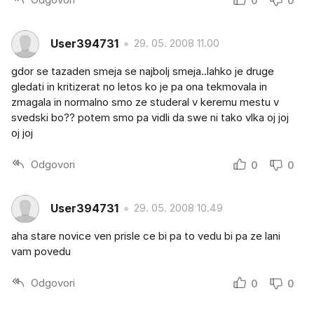
0
0
User394731
29. 05. 2008 11.00
gdor se tazaden smeja se najbolj smeja..lahko je druge
gledati in kritizerat no letos ko je pa ona tekmovala in
zmagala in normalno smo ze studeral v keremu mestu v
svedski bo?? potem smo pa vidli da swe ni tako vlka oj joj
oj joj
Odgovori
0
0
User394731
29. 05. 2008 10.49
aha stare novice ven prisle ce bi pa to vedu bi pa ze lani
vam povedu
Odgovori
0
0