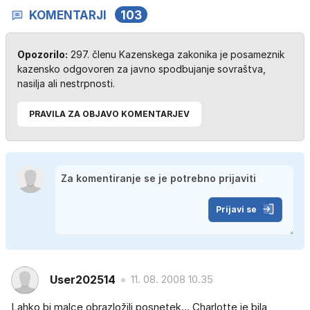
KOMENTARJI
103
Opozorilo:
297. členu Kazenskega zakonika je posameznik
kazensko odgovoren za javno spodbujanje sovraštva,
nasilja ali nestrpnosti.
PRAVILA ZA OBJAVO KOMENTARJEV
Prijavi se
User202514
11. 08. 2008 10.35
Lahko bi malce obrazložili posnetek... Charlotte je bila