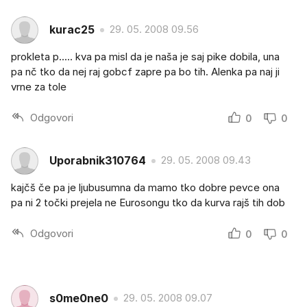
kurac25
29. 05. 2008 09.56
prokleta p..... kva pa misl da je naša je saj pike dobila, una
pa nč tko da nej raj gobcf zapre pa bo tih. Alenka pa naj ji
vrne za tole
Odgovori
0
0
Uporabnik310764
29. 05. 2008 09.43
kajčš če pa je ljubusumna da mamo tko dobre pevce ona
pa ni 2 točki prejela ne Eurosongu tko da kurva rajš tih dob
Odgovori
0
0
s0me0ne0
29. 05. 2008 09.07