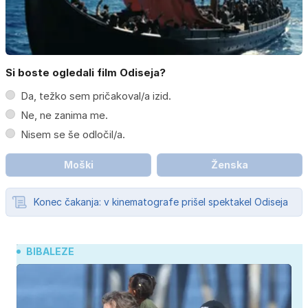
Si boste ogledali film Odiseja?
Da, težko sem pričakoval/a izid.
Ne, ne zanima me.
Nisem se še odločil/a.
Moški
Ženska
Konec čakanja: v kinematografe prišel spektakel Odiseja
BIBALEZE