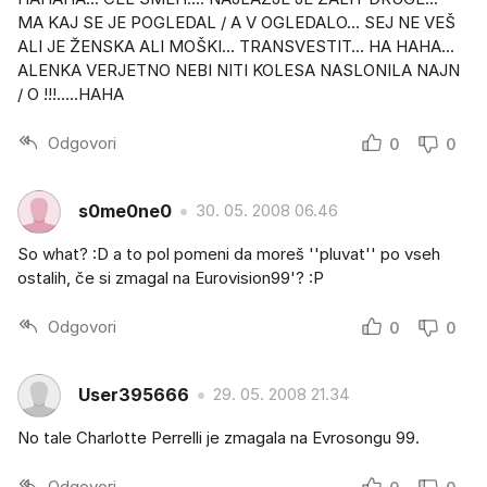
MA KAJ SE JE POGLEDAL / A V OGLEDALO... SEJ NE VEŠ
ALI JE ŽENSKA ALI MOŠKI... TRANSVESTIT... HA HAHA...
ALENKA VERJETNO NEBI NITI KOLESA NASLONILA NAJN
/ O !!!.....HAHA
Odgovori
0
0
s0me0ne0
30. 05. 2008 06.46
So what? :D a to pol pomeni da moreš ''pluvat'' po vseh
ostalih, če si zmagal na Eurovision99'? :P
Odgovori
0
0
User395666
29. 05. 2008 21.34
No tale Charlotte Perrelli je zmagala na Evrosongu 99.
Odgovori