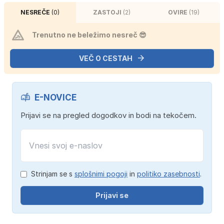
NESREČE
(0)
ZASTOJI
(2)
OVIRE
(19)
Trenutno ne beležimo nesreč 😎
VEČ O CESTAH
E-NOVICE
Prijavi se na pregled dogodkov in bodi na tekočem.
Strinjam se s
splošnimi pogoji
in
politiko zasebnosti
.
Prijavi se