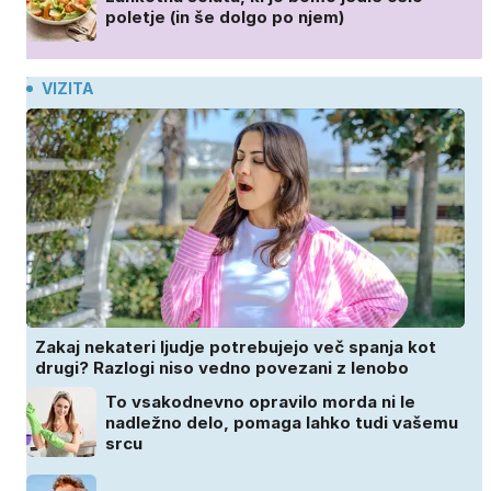
poletje (in še dolgo po njem)
VIZITA
Zakaj nekateri ljudje potrebujejo več spanja kot
drugi? Razlogi niso vedno povezani z lenobo
To vsakodnevno opravilo morda ni le
nadležno delo, pomaga lahko tudi vašemu
srcu