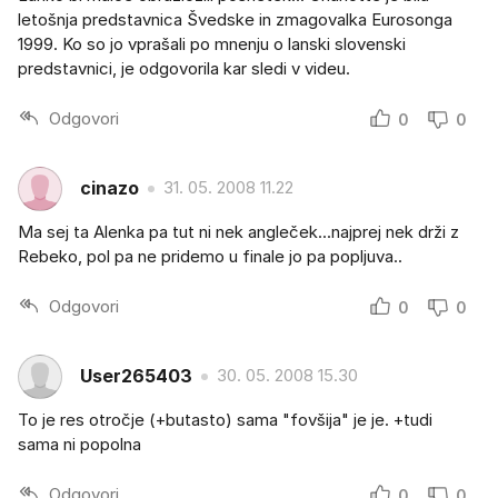
letošnja predstavnica Švedske in zmagovalka Eurosonga
1999. Ko so jo vprašali po mnenju o lanski slovenski
predstavnici, je odgovorila kar sledi v videu.
Odgovori
0
0
cinazo
31. 05. 2008 11.22
Ma sej ta Alenka pa tut ni nek angleček...najprej nek drži z
Rebeko, pol pa ne pridemo u finale jo pa popljuva..
Odgovori
0
0
User265403
30. 05. 2008 15.30
To je res otročje (+butasto) sama "fovšija" je je. +tudi
sama ni popolna
Odgovori
0
0