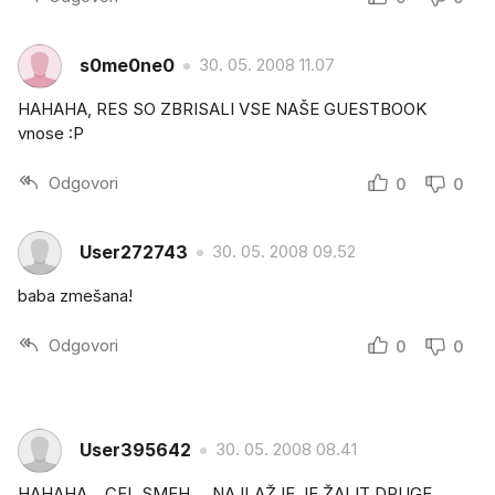
s0me0ne0
30. 05. 2008 11.07
HAHAHA, RES SO ZBRISALI VSE NAŠE GUESTBOOK
vnose :P
Odgovori
0
0
User272743
30. 05. 2008 09.52
baba zmešana!
Odgovori
0
0
User395642
30. 05. 2008 08.41
HAHAHA... CEL SMEH.... NAJLAŽJE JE ŽALIT DRUGE...