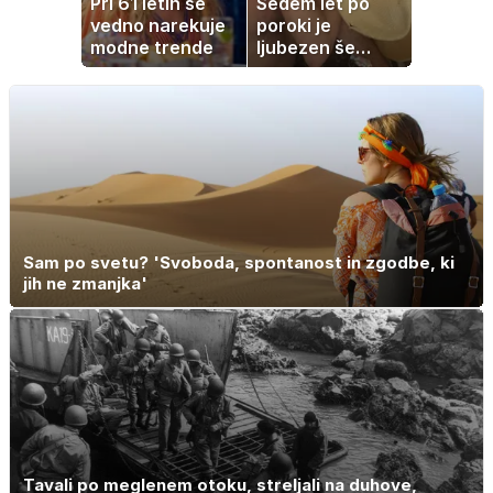
Pri 61 letih še
Sedem let po
vedno narekuje
poroki je
modne trende
ljubezen še
vedno enako
močna
Sam po svetu? 'Svoboda, spontanost in zgodbe, ki
jih ne zmanjka'
Tavali po meglenem otoku, streljali na duhove,