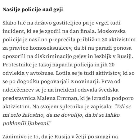
Nasilje policije nad geji
Slabo luč na državo gostiteljico pa je vrgel tudi
incident, ki se je zgodil na dan finala. Moskovska
policija je nasilno preprečila približno 30 aktivistom
za pravice homoseksualcev, da bi na paradi ponosa
opozorili na diskriminacijo gejev in lezbijk v Rusiji.
Protestnike je takoj napadla policija in jih 20
odvlekla v avtobuse. Lotila se je tudi aktivistov, ki so
se po dogodku pogovarjali z novinarji. Prva od
udeležencev se je na incident odzvala švedska
predstavnica Malena Ernman, ki je izrazila podporo
aktivistom. Na svojem spletniku je zapisala:
"
Zdi se
mi zelo žalostno, da ne dovolijo, da bi se lahko
poklonili ljubezni
."
Zanimivo je to, da je Rusija v želji po zmagi na