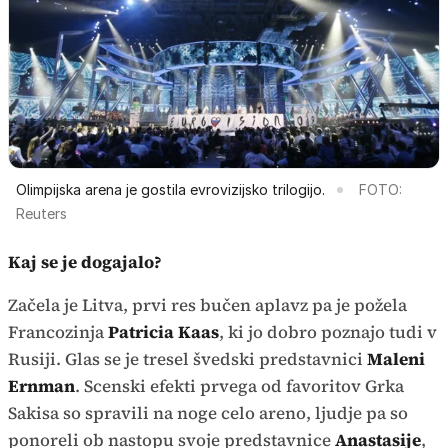
Olimpijska arena je gostila evrovizijsko trilogijo.
FOTO:
Reuters
Kaj se je dogajalo?
Začela je Litva, prvi res bučen aplavz pa je požela
Francozinja
Patricia Kaas
, ki jo dobro poznajo tudi v
Rusiji. Glas se je tresel švedski predstavnici
Maleni
Ernman
. Scenski efekti prvega od favoritov Grka
Sakisa so spravili na noge celo areno, ljudje pa so
ponoreli ob nastopu svoje predstavnice
Anastasije
,