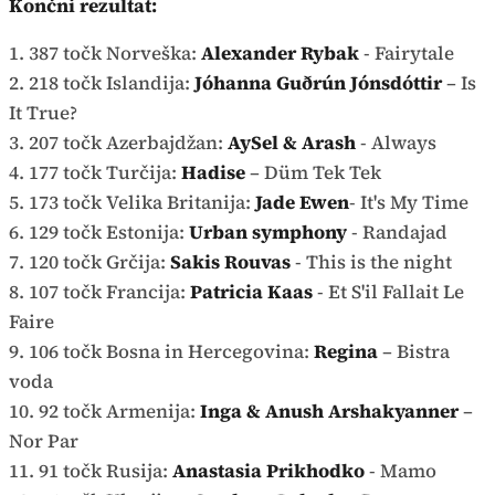
Končni rezultat:
1. 387 točk Norveška:
Alexander Rybak
- Fairytale
2. 218 točk Islandija:
Jóhanna Guðrún Jónsdóttir
– Is
It True?
3. 207 točk Azerbajdžan:
AySel & Arash
- Always
4. 177 točk Turčija:
Hadise
– Düm Tek Tek
5. 173 točk Velika Britanija:
Jade Ewen
- It's My Time
6. 129 točk Estonija:
Urban symphony
- Randajad
7. 120 točk Grčija:
Sakis Rouvas
- This is the night
8. 107 točk Francija:
Patricia Kaas
- Et S'il Fallait Le
Faire
9. 106 točk Bosna in Hercegovina:
Regina
– Bistra
voda
10. 92 točk Armenija:
Inga & Anush Arshakyanner
–
Nor Par
11. 91 točk Rusija:
Anastasia Prikhodko
- Mamo