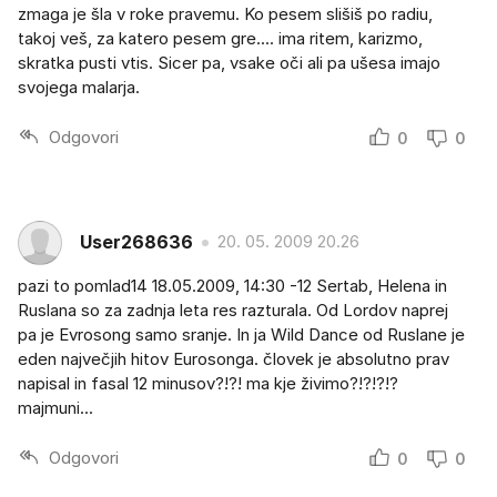
zmaga je šla v roke pravemu. Ko pesem slišiš po radiu,
takoj veš, za katero pesem gre.... ima ritem, karizmo,
skratka pusti vtis. Sicer pa, vsake oči ali pa ušesa imajo
svojega malarja.
Odgovori
0
0
User268636
20. 05. 2009 20.26
pazi to pomlad14 18.05.2009, 14:30 -12 Sertab, Helena in
Ruslana so za zadnja leta res razturala. Od Lordov naprej
pa je Evrosong samo sranje. In ja Wild Dance od Ruslane je
eden največjih hitov Eurosonga. človek je absolutno prav
napisal in fasal 12 minusov?!?! ma kje živimo?!?!?!?
majmuni...
Odgovori
0
0