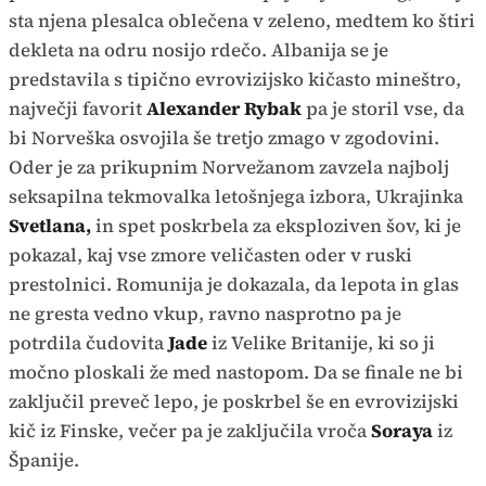
sta njena plesalca oblečena v zeleno, medtem ko štiri
dekleta na odru nosijo rdečo. Albanija se je
predstavila s tipično evrovizijsko kičasto mineštro,
največji favorit
Alexander Rybak
pa je storil vse, da
bi Norveška osvojila še tretjo zmago v zgodovini.
Oder je za prikupnim Norvežanom zavzela najbolj
seksapilna tekmovalka letošnjega izbora, Ukrajinka
Svetlana,
in spet poskrbela za eksploziven šov, ki je
pokazal, kaj vse zmore veličasten oder v ruski
prestolnici. Romunija je dokazala, da lepota in glas
ne gresta vedno vkup, ravno nasprotno pa je
potrdila čudovita
Jade
iz Velike Britanije, ki so ji
močno ploskali že med nastopom. Da se finale ne bi
zaključil preveč lepo, je poskrbel še en evrovizijski
kič iz Finske, večer pa je zaključila vroča
Soraya
iz
Španije.