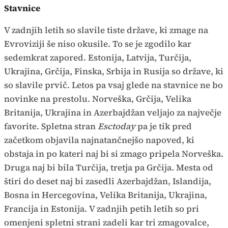
Stavnice
V zadnjih letih so slavile tiste države, ki zmage na
Evroviziji še niso okusile. To se je zgodilo kar
sedemkrat zapored. Estonija, Latvija, Turčija,
Ukrajina, Grčija, Finska, Srbija in Rusija so države, ki
so slavile prvič. Letos pa vsaj glede na stavnice ne bo
novinke na prestolu. Norveška, Grčija, Velika
Britanija, Ukrajina in Azerbajdžan veljajo za največje
favorite. Spletna stran
Esctoday
pa je tik pred
začetkom objavila najnatančnejšo napoved, ki
obstaja in po kateri naj bi si zmago pripela Norveška.
Druga naj bi bila Turčija, tretja pa Grčija. Mesta od
štiri do deset naj bi zasedli Azerbajdžan, Islandija,
Bosna in Hercegovina, Velika Britanija, Ukrajina,
Francija in Estonija. V zadnjih petih letih so pri
omenjeni spletni strani zadeli kar tri zmagovalce,