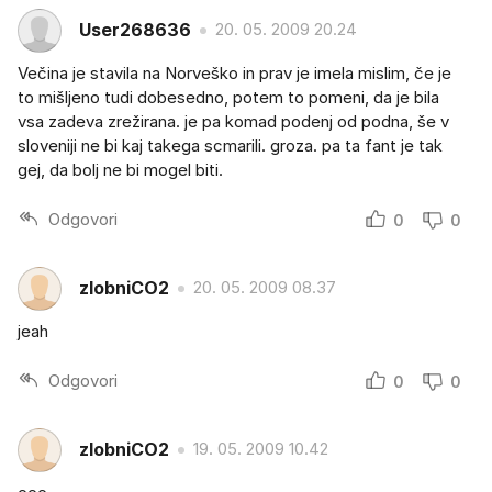
User268636
20. 05. 2009 20.24
Večina je stavila na Norveško in prav je imela mislim, če je
to mišljeno tudi dobesedno, potem to pomeni, da je bila
vsa zadeva zrežirana. je pa komad podenj od podna, še v
sloveniji ne bi kaj takega scmarili. groza. pa ta fant je tak
gej, da bolj ne bi mogel biti.
Odgovori
0
0
zlobniCO2
20. 05. 2009 08.37
jeah
Odgovori
0
0
zlobniCO2
19. 05. 2009 10.42