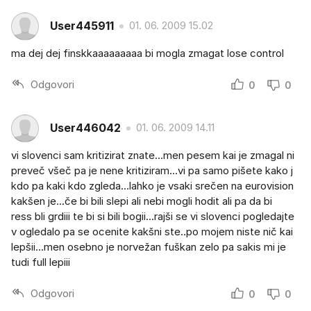
User445911
01. 06. 2009 15.02
ma dej dej finskkaaaaaaaaa bi mogla zmagat lose control
Odgovori
0
0
User446042
01. 06. 2009 14.11
vi slovenci sam kritizirat znate...men pesem kai je zmagal ni
preveč všeč pa je nene kritiziram...vi pa samo pišete kako j
kdo pa kaki kdo zgleda...lahko je vsaki srečen na eurovision
kakšen je...če bi bili slepi ali nebi mogli hodit ali pa da bi
ress bli grdiii te bi si bili bogii...rajši se vi slovenci pogledajte
v ogledalo pa se ocenite kakšni ste..po mojem niste nič kai
lepšii...men osebno je norvežan fuškan zelo pa sakis mi je
tudi full lepiii
Odgovori
0
0