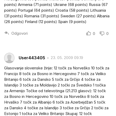
points) Armenia (71 points) Ukraine (68 points) Russia (67
points) Portugal (64 points) Croatia (58 points) Lithuania
(31 points) Romania (31 points) Sweden (27 points) Albania
(26 points) Finland (12 points) Spain (9 points)
Odgovori
0
0
User443405
23. 05. 2009 09.19
Glasovanje slovenske žirije: 12 točk za Norveško 10 točk za
Francijo 8 točk za Bosno in Hercegovino 7 točk za Veliko
Britanijo 6 točk za Dansko 5 točk za Grčijo 4 točke za
Islandijo 3 točke za Moldavijo 2 točki za Švedsko 1 točka
za Armenijo Točke od televotinga (21.213 glasov): 12 točk
za Bosno in Hercegovino 10 točk za Norveško 8 točk za
Hrvaško 7 točk za Albanijo 6 točk za Azerbejdžan 5 točk
za Dansko 4 točke za Islandijo 3 točke za Grčijo 2 točki za
Estonijo 1 točka za Veliko Britanijo Skupaj: 12 točk