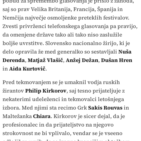
pobud za spremembo glasovanja je prišlo z zahoda,
saj so prav Velika Britanija, Francija, Španija in
Nemčija največje osmoljenke preteklih festivalov.
Zvesti privrženci telefonskega glasovanja pa pravijo,
da omenjene države tako ali tako niso zaslužile
boljše uvrstitve. Slovensko nacionalno žirijo, ki je
delo opravila že med generalko so sestavljali
Nuša
Derenda
,
Matjaž Vlašič
,
Anžej Dežan
,
Dušan Hren
in
Aida Kurtovič
.
Pred tekmovanjem se je umaknil vodja ruskih
žirantov
Philip Kirkorov
, saj tesno prijateljuje z
nekaterimi udeleženci in tekmovalci letošnjega
izbora. Med njimi sta recimo Grk
Sakis Rouvas
in
Maltežanka
Chiara
. Kirkorov je sicer dejal, da je
profesionalec in da prijateljstvo na njegovo
strokovnost ne bi vplivalo, vendar se je vseeno