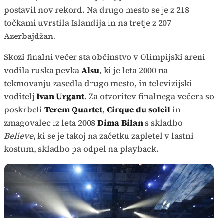
postavil nov rekord. Na drugo mesto se je z 218
točkami uvrstila Islandija in na tretje z 207
Azerbajdžan.
Skozi finalni večer sta občinstvo v Olimpijski areni
vodila ruska pevka
Alsu
, ki je leta 2000 na
tekmovanju zasedla drugo mesto, in televizijski
voditelj
Ivan Urgant
. Za otvoritev finalnega večera so
poskrbeli
Terem Quartet
,
Cirque du soleil
in
zmagovalec iz leta 2008
Dima Bilan
s skladbo
Believe
, ki se je takoj na začetku zapletel v lastni
kostum, skladbo pa odpel na playback.