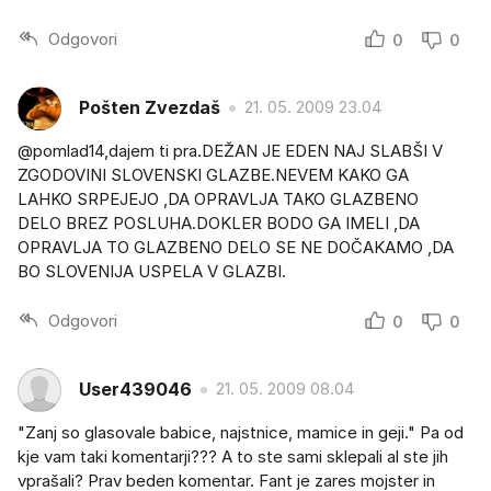
Odgovori
0
0
Pošten Zvezdaš
21. 05. 2009 23.04
@pomlad14,dajem ti pra.DEŽAN JE EDEN NAJ SLABŠI V
ZGODOVINI SLOVENSKI GLAZBE.NEVEM KAKO GA
LAHKO SRPEJEJO ,DA OPRAVLJA TAKO GLAZBENO
DELO BREZ POSLUHA.DOKLER BODO GA IMELI ,DA
OPRAVLJA TO GLAZBENO DELO SE NE DOČAKAMO ,DA
BO SLOVENIJA USPELA V GLAZBI.
Odgovori
0
0
User439046
21. 05. 2009 08.04
"Zanj so glasovale babice, najstnice, mamice in geji." Pa od
kje vam taki komentarji??? A to ste sami sklepali al ste jih
vprašali? Prav beden komentar. Fant je zares mojster in