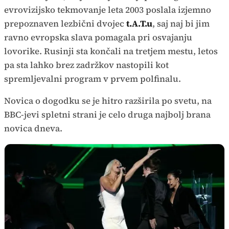
evrovizijsko tekmovanje leta 2003 poslala izjemno
prepoznaven lezbični dvojec
t.A.T.u
, saj naj bi jim
ravno evropska slava pomagala pri osvajanju
lovorike. Rusinji sta končali na tretjem mestu, letos
pa sta lahko brez zadržkov nastopili kot
spremljevalni program v prvem polfinalu.
Novica o dogodku se je hitro razširila po svetu, na
BBC-jevi spletni strani je celo druga najbolj brana
novica dneva.