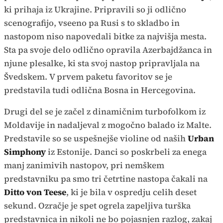
ki prihaja iz Ukrajine. Pripravili so ji odlično
scenografijo, vseeno pa Rusi s to skladbo in
nastopom niso napovedali bitke za najvišja mesta.
Sta pa svoje delo odlično opravila Azerbajdžanca in
njune plesalke, ki sta svoj nastop pripravljala na
Švedskem. V prvem paketu favoritov se je
predstavila tudi odlična Bosna in Hercegovina.
Drugi del se je začel z dinamičnim turbofolkom iz
Moldavije in nadaljeval z mogočno balado iz Malte.
Predstavile so se uspešnejše violine od naših
Urban
Simphony
iz Estonije. Danci so poskrbeli za enega
manj zanimivih nastopov, pri nemškem
predstavniku pa smo tri četrtine nastopa čakali na
Ditto von Teese
, ki je bila v ospredju celih deset
sekund. Ozračje je spet ogrela zapeljiva turška
predstavnica in nikoli ne bo pojasnjen razlog, zakaj