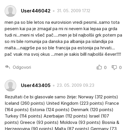
User446042
31. 05. 2009 17.12
men pa so ble letos na eurovision vredi pesmii..samo tota
pesem kai pa je zmagal pa mi ni nevem kai lepaa pa grda
tudi ni...meni ni všeč pač....men je bil najbolšii grk potem pa
so mi bile romunija pa danska pa albanija pa islandija pa
malta....najgrše pa so ble francija pa estonija pa hrvati...
pač vsak ma svoj okus ...men je sakis billl najbolšii 4ever!!!!
Odgovori
0
0
User443405
23. 05. 2009 09.23
Rezultati če bi glasovale samo žirije: Norway (312 points)
Iceland (260 points) United Kingdom (223 points) France
(164 points) Estonia (124 points) Denmark (120 points)
Turkey (114 points) Azerbaijan (112 points) Israel (107
points) Greece (93 points) Moldova (93 points) Bosnia &
Herzegovina (90 points) Malta (87 points) Germany (73