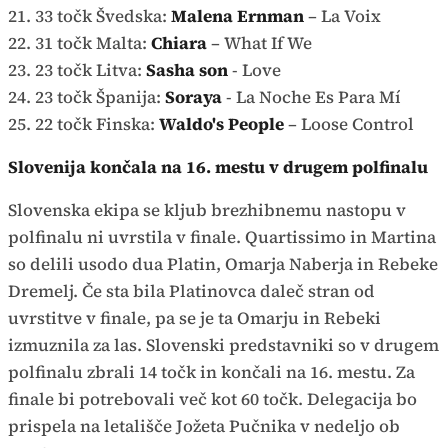
21. 33 točk Švedska:
Malena Ernman
– La Voix
22. 31 točk Malta:
Chiara
– What If We
23. 23 točk Litva:
Sasha son
- Love
24. 23 točk Španija:
Soraya
- La Noche Es Para Mí
25. 22 točk Finska:
Waldo's People
– Loose Control
Slovenija končala na 16. mestu v drugem polfinalu
Slovenska ekipa se kljub brezhibnemu nastopu v
polfinalu ni uvrstila v finale. Quartissimo in Martina
so delili usodo dua Platin, Omarja Naberja in Rebeke
Dremelj. Če sta bila Platinovca daleč stran od
uvrstitve v finale, pa se je ta Omarju in Rebeki
izmuznila za las. Slovenski predstavniki so v drugem
polfinalu zbrali 14 točk in končali na 16. mestu. Za
finale bi potrebovali več kot 60 točk. Delegacija bo
prispela na letališče Jožeta Pučnika v nedeljo ob