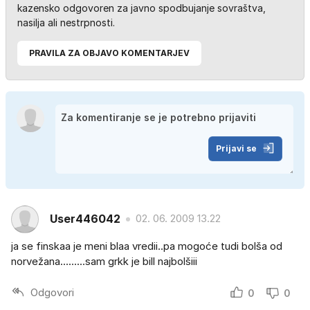
kazensko odgovoren za javno spodbujanje sovraštva,
nasilja ali nestrpnosti.
PRAVILA ZA OBJAVO KOMENTARJEV
Prijavi se
User446042
02. 06. 2009 13.22
ja se finskaa je meni blaa vredii..pa mogoće tudi bolša od
norvežana.........sam grkk je bill najbolšiii
Odgovori
0
0