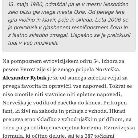
13. maja 1986, odraščal pa je v mestu Nesodden
zelo blizu glavnega mesta Osla. Od petega leta
igra violino in klavir, poje in sklada. Leta 2006 se
je preizkusil v glasbenem resničnostnem šovu in
z lastno skladbo zmagal. Uspešno se je preizkusil
tudi v več muzikalih.
Na pompoznem evrovizijskem odru 54. izbora za
pesem Evrovizije si je zmago pripela Norveška.
Alexander Rybak
je že od samega začetka veljal za
prvega favorita in opravičil vse napovedi. Tokrat se
niso zmotile niti stavnice niti spletne napovedi,
Norveška je vodila od začetka do konca. Prikupen
fant, ki živi na zahodu in prihaja z vzhoda. Hkrati
prepeva etno skladbo z vzhodnjaškim pridihom, na
odru pa ga odlikuje neverjetna karizma. Evrovizijska
formula, ki očitno deluje, saj je s 387 točkami