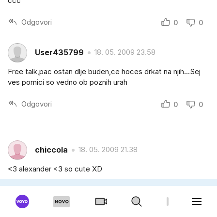
ccc
Odgovori
0
0
User435799
18. 05. 2009 23.58
Free talk,pac ostan dlje buden,ce hoces drkat na njih...Sej
ves pornici so vedno ob poznih urah
Odgovori
0
0
chiccola
18. 05. 2009 21.38
<3 alexander <3 so cute XD
Odgovori
0
0