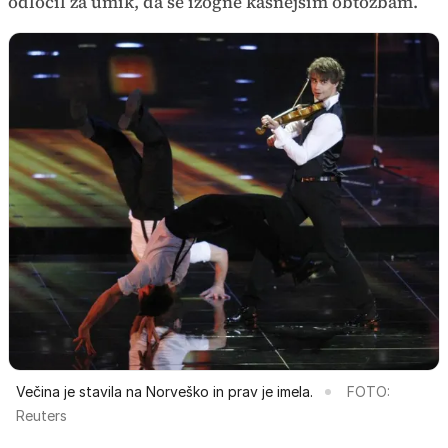
odločil za umik, da se izogne kasnejšim obtožbam.
Večina je stavila na Norveško in prav je imela.
FOTO:
Reuters