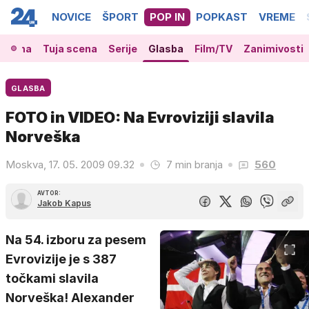
NOVICE
ŠPORT
POP IN
POPKAST
VREME
 scena
Tuja scena
Serije
Glasba
Film/TV
Zanimivosti
GLASBA
FOTO in VIDEO: Na Evroviziji slavila
Norveška
Moskva, 17. 05. 2009 09.32
7 min branja
560
AVTOR:
Jakob Kapus
Na 54. izboru za pesem
Evrovizije je s 387
točkami slavila
Norveška! Alexander