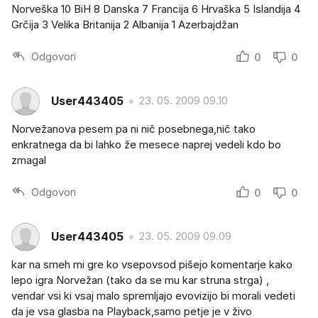
Norveška 10 BiH 8 Danska 7 Francija 6 Hrvaška 5 Islandija 4
Grčija 3 Velika Britanija 2 Albanija 1 Azerbajdžan
Odgovori
0
0
User443405
23. 05. 2009 09.10
Norvežanova pesem pa ni nič posebnega,nič tako
enkratnega da bi lahko že mesece naprej vedeli kdo bo
zmagal
Odgovori
0
0
User443405
23. 05. 2009 09.09
kar na smeh mi gre ko vsepovsod pišejo komentarje kako
lepo igra Norvežan (tako da se mu kar struna strga) ,
vendar vsi ki vsaj malo spremljajo evovizijo bi morali vedeti
da je vsa glasba na Playback,samo petje je v živo