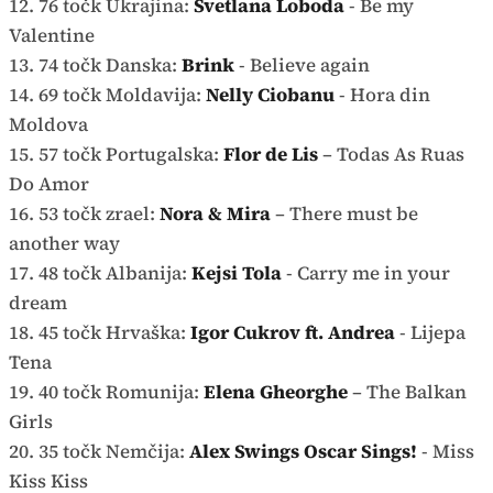
12. 76 točk Ukrajina:
Svetlana Loboda
- Be my
Valentine
13. 74 točk Danska:
Brink
- Believe again
14. 69 točk Moldavija:
Nelly Ciobanu
- Hora din
Moldova
15. 57 točk Portugalska:
Flor de Lis
– Todas As Ruas
Do Amor
16. 53 točk zrael:
Nora & Mira
– There must be
another way
17. 48 točk Albanija:
Kejsi Tola
- Carry me in your
dream
18. 45 točk Hrvaška:
Igor Cukrov ft. Andrea
- Lijepa
Tena
19. 40 točk Romunija:
Elena Gheorghe
– The Balkan
Girls
20. 35 točk Nemčija:
Alex Swings Oscar Sings!
- Miss
Kiss Kiss