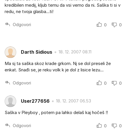
kredibilen medij, kljub temu da vsi vemo da ni. Saška ti si v
redu, ne tvoja glasba...ti!
Odgovori
0
0
Darth Sidious
18. 12. 2007 08.11
Ma sj ta saška skoz krade grkom. Nj se dol preseli že
enkat. Snađi se, je reku volk k je dol z lisice lezu...
Odgovori
0
0
User277656
18. 12. 2007 06.53
Saška v Pleyboy , potem pa lahko delaš kaj hočeš !!
Odgovori
0
0