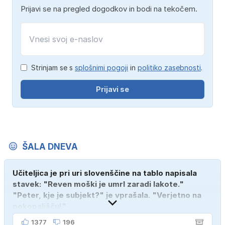
Prijavi se na pregled dogodkov in bodi na tekočem.
Strinjam se s
splošnimi pogoji
in
politiko zasebnosti
.
Prijavi se
ŠALA DNEVA
Učiteljica je pri uri slovenščine na tablo napisala
stavek: "Reven moški je umrl zaradi lakote."
"Peter, kje je subjekt?" je vprašala. "Verjetno na
pokopališču!"
1377
196