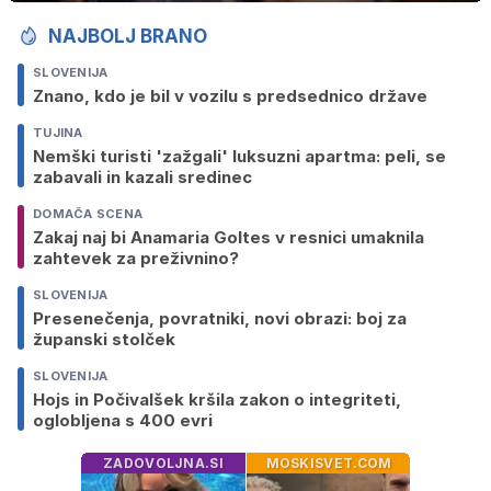
NAJBOLJ BRANO
SLOVENIJA
Znano, kdo je bil v vozilu s predsednico države
TUJINA
Nemški turisti 'zažgali' luksuzni apartma: peli, se
zabavali in kazali sredinec
DOMAČA SCENA
Zakaj naj bi Anamaria Goltes v resnici umaknila
zahtevek za preživnino?
SLOVENIJA
Presenečenja, povratniki, novi obrazi: boj za
županski stolček
SLOVENIJA
Hojs in Počivalšek kršila zakon o integriteti,
oglobljena s 400 evri
ZADOVOLJNA.SI
MOSKISVET.COM