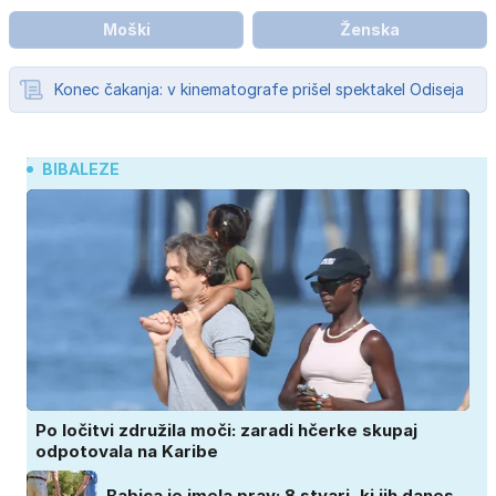
Moški
Ženska
Konec čakanja: v kinematografe prišel spektakel Odiseja
BIBALEZE
Po ločitvi združila moči: zaradi hčerke skupaj
odpotovala na Karibe
Babica je imela prav: 8 stvari, ki jih danes