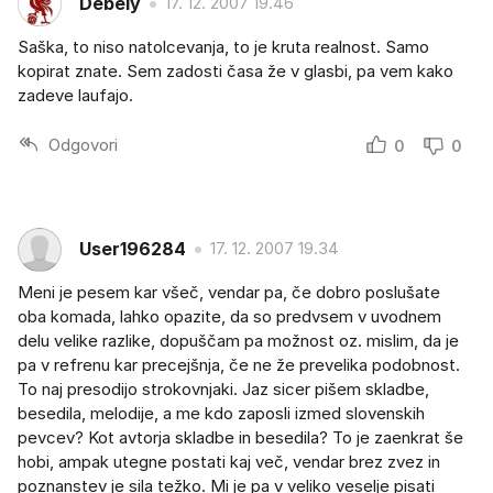
Debely
17. 12. 2007 19.46
Saška, to niso natolcevanja, to je kruta realnost. Samo
kopirat znate. Sem zadosti časa že v glasbi, pa vem kako
zadeve laufajo.
Odgovori
0
0
User196284
17. 12. 2007 19.34
Meni je pesem kar všeč, vendar pa, če dobro poslušate
oba komada, lahko opazite, da so predvsem v uvodnem
delu velike razlike, dopuščam pa možnost oz. mislim, da je
pa v refrenu kar precejšnja, če ne že prevelika podobnost.
To naj presodijo strokovnjaki. Jaz sicer pišem skladbe,
besedila, melodije, a me kdo zaposli izmed slovenskih
pevcev? Kot avtorja skladbe in besedila? To je zaenkrat še
hobi, ampak utegne postati kaj več, vendar brez zvez in
poznanstev je sila težko. Mi je pa v veliko veselje pisati