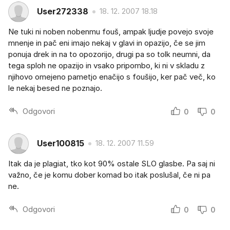
User272338
18. 12. 2007 18.18
Ne tuki ni noben nobenmu fouš, ampak ljudje povejo svoje
mnenje in pač eni imajo nekaj v glavi in opazijo, če se jim
ponuja drek in na to opozorijo, drugi pa so tolk neumni, da
tega sploh ne opazijo in vsako pripombo, ki ni v skladu z
njihovo omejeno pametjo enačijo s foušijo, ker pač več, ko
le nekaj besed ne poznajo.
Odgovori
0
0
User100815
18. 12. 2007 11.59
Itak da je plagiat, tko kot 90% ostale SLO glasbe. Pa saj ni
važno, če je komu dober komad bo itak poslušal, če ni pa
ne.
Odgovori
0
0