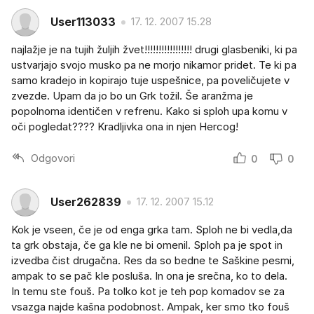
User113033
17. 12. 2007 15.28
najlažje je na tujih žuljih žvet!!!!!!!!!!!!!!!!! drugi glasbeniki, ki pa
ustvarjajo svojo musko pa ne morjo nikamor pridet. Te ki pa
samo kradejo in kopirajo tuje uspešnice, pa poveličujete v
zvezde. Upam da jo bo un Grk tožil. Še aranžma je
popolnoma identičen v refrenu. Kako si sploh upa komu v
oči pogledat???? Kradljivka ona in njen Hercog!
Odgovori
0
0
User262839
17. 12. 2007 15.12
Kok je vseen, če je od enga grka tam. Sploh ne bi vedla,da
ta grk obstaja, če ga kle ne bi omenil. Sploh pa je spot in
izvedba čist drugačna. Res da so bedne te Saškine pesmi,
ampak to se pač kle posluša. In ona je srečna, ko to dela.
In temu ste fouš. Pa tolko kot je teh pop komadov se za
vsazga najde kašna podobnost. Ampak, ker smo tko fouš