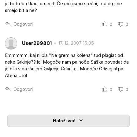
je tp treba tkaoj omenit. Če mi nismo srečni, tud drgi ne
smejo bit a ne?
Odgovori
0
0
User299801
17. 12. 2007 15.05
Emmmmm, kaj ni bla "Ne grem na kolena" tud plagiat od
neke Grkinje?? lol Mogoče nam pa hoče Saška povedat da
je bila v prejšnjem življenju Grkinja... Mogoče Odisej al pa
Atena... lol
Odgovori
0
0
Naloži več