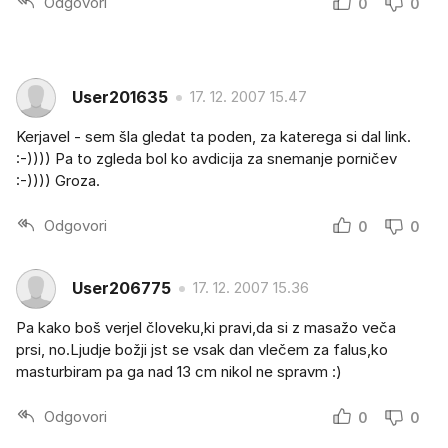
Odgovori
0
0
User201635
17. 12. 2007 15.47
Kerjavel - sem šla gledat ta poden, za katerega si dal link.
:-)))) Pa to zgleda bol ko avdicija za snemanje porničev
:-)))) Groza.
Odgovori
0
0
User206775
17. 12. 2007 15.36
Pa kako boš verjel človeku,ki pravi,da si z masažo veča
prsi, no.Ljudje božji jst se vsak dan vlečem za falus,ko
masturbiram pa ga nad 13 cm nikol ne spravm :)
Odgovori
0
0