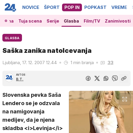
NOVICE
ŠPORT
POP IN
POPKAST
VREME
 scena
Tuja scena
Serije
Glasba
Film/TV
Zanimivosti
GLASBA
Saška zanika natolcevanja
Ljubljana, 17. 12. 2007 12.44
1 min branja
33
AVTOR:
B.T.
Slovenska pevka Saša
Lendero se je odzvala
na namigovanja
medijev, da je njena
skladba <i>Levinja</i>