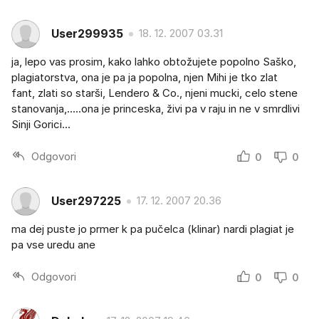
User299935
18. 12. 2007 03.31
ja, lepo vas prosim, kako lahko obtožujete popolno Saško,
plagiatorstva, ona je pa ja popolna, njen Mihi je tko zlat
fant, zlati so starši, Lendero & Co., njeni mucki, celo stene
stanovanja,.....ona je princeska, živi pa v raju in ne v smrdlivi
Sinji Gorici...
Odgovori
0
0
User297225
17. 12. 2007 20.36
ma dej puste jo prmer k pa pučelca (klinar) nardi plagiat je
pa vse uredu ane
Odgovori
0
0