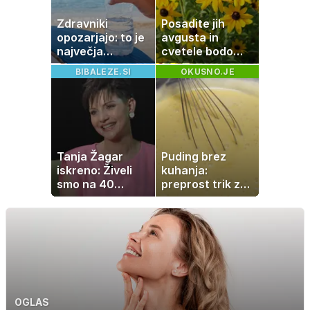
Zdravniki
Posadite jih
opozarjajo: to je
avgusta in
največja
cvetele bodo
napaka, ki jo
vse do zime
BIBALEZE.SI
OKUSNO.JE
ljudje delajo med
vročino
Tanja Žagar
Puding brez
iskreno: Živeli
kuhanja:
smo na 40
preprost trik za
kvadratih, a
pripravo v le
imela sem vse,
nekaj minutah
kar otrok
potrebuje
OGLAS