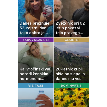
Danes praznuje
Zvezdnik pri 62
53. rojstni dan,
letih pokazal
tako dobro je
telo pravega
videti znana
gladiatorja
ZADOVOLJNA.SI
CEKIN.SI
Slovenka
Kaj vročinski val
20-letnik kupil
naredi ženskim
hišo na slepo in
hormonom:
danes mu vsi
zakaj se poleti
zavidajo
VIZITA.SI
DOMINVRT.SI
počutimo
drugače?