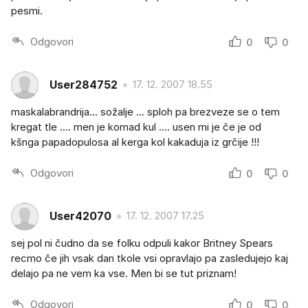
pesmi.
Odgovori
0
0
User284752
17. 12. 2007 18.55
maskalabrandrija... sožalje ... sploh pa brezveze se o tem
kregat tle .... men je komad kul .... usen mi je če je od
kšnga papadopulosa al kerga kol kakaduja iz grčije !!!
Odgovori
0
0
User42070
17. 12. 2007 17.25
sej pol ni čudno da se folku odpuli kakor Britney Spears
recmo če jih vsak dan tkole vsi opravlajo pa zasledujejo kaj
delajo pa ne vem ka vse. Men bi se tut priznam!
Odgovori
0
0