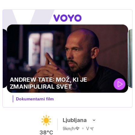
MOJ PRIJATELJ PINGVIN
Film meseca / družinski, pustolovski
Ljubljana
9km/h
V
38°C