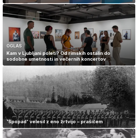
OGLAS
Kam v Ljubljani poleti? Od rimskih ostalin do
sodobne umetnosti in večernih koncertov
'Spopad' velesil z eno žrtvijo – prašičem