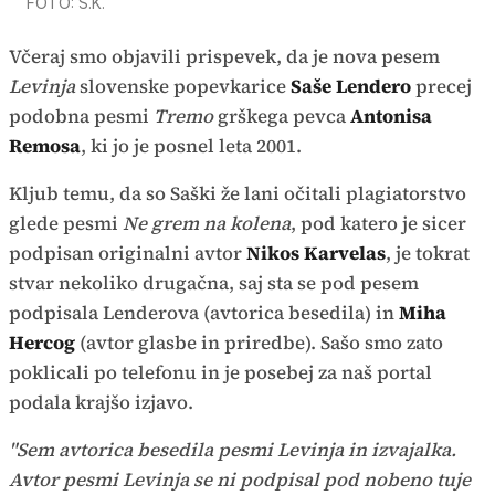
FOTO: S.K.
Včeraj smo objavili prispevek, da je nova pesem
Levinja
slovenske popevkarice
Saše Lendero
precej
podobna pesmi
Tremo
grškega pevca
Antonisa
Remosa
, ki jo je posnel leta 2001.
Kljub temu, da so Saški že lani očitali plagiatorstvo
glede pesmi
Ne grem na kolena
, pod katero je sicer
podpisan originalni avtor
Nikos Karvelas
, je tokrat
stvar nekoliko drugačna, saj sta se pod pesem
podpisala Lenderova (avtorica besedila) in
Miha
Hercog
(avtor glasbe in priredbe). Sašo smo zato
poklicali po telefonu in je posebej za naš portal
podala krajšo izjavo.
"Sem avtorica besedila pesmi Levinja in izvajalka.
Avtor pesmi Levinja se ni podpisal pod nobeno tuje