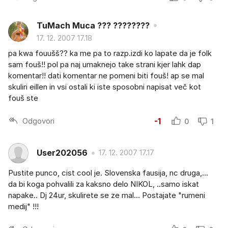
TuMach Muca ??? ????????
17. 12. 2007 17.18
pa kwa fouušš?? ka me pa to razp.izdi ko lapate da je folk
sam fouš!! pol pa naj umaknejo take strani kjer lahk dap
komentar!! dati komentar ne pomeni biti fouš! ap se mal
skuliri eillen in vsi ostali ki iste sposobni napisat več kot
fouš ste
Odgovori
-1
0
1
User202056
17. 12. 2007 17.17
Pustite punco, cist cool je. Slovenska fausija, nc druga,...
da bi koga pohvalili za kaksno delo NIKOL, ..samo iskat
napake.. Dj 24ur, skulirete se ze mal... Postajate "rumeni
medij" !!!