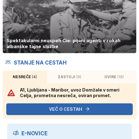
Spektakularni neuspeh Cie: pijani agenti v rokah
albanske tajne službe
STANJE NA CESTAH
NESREČE
(4)
ZASTOJI
(9)
OVIRE
(19)
A1, Ljubljana - Maribor, uvoz Domžale v smeri
Celja, prometna nesreča, oviran promet.
VEČ O CESTAH
E-NOVICE