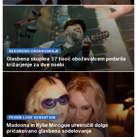
REKORDNO OBDAROVANJE
Glasbena skupina 37 tisoč oboževalcem podarila
križarjenje za dve osebi
PESEM LOVE SENSATION
Madonna in Kylie Minogue uresničili dolgo
pričakovano glasbeno sodelovanje