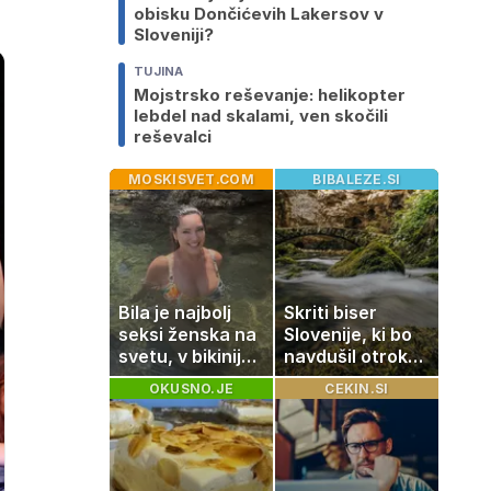
obisku Dončićevih Lakersov v
Sloveniji?
TUJINA
Mojstrsko reševanje: helikopter
lebdel nad skalami, ven skočili
reševalci
MOSKISVET.COM
BIBALEZE.SI
Bila je najbolj
Skriti biser
seksi ženska na
Slovenije, ki bo
svetu, v bikiniju
navdušil otroke:
znova navdušila
popolna ideja za
OKUSNO.JE
CEKIN.SI
družinski izlet