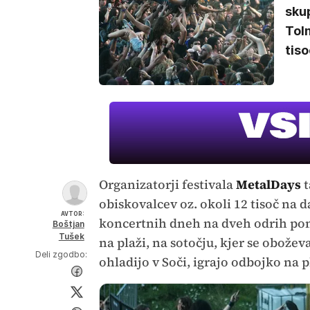
skup
Tolm
tiso
Organizatorji festivala
MetalDays
t
obiskovalcev oz. okoli 12 tisoč na da
AVTOR:
koncertnih dneh na dveh odrih ponud
Boštjan
Tušek
na plaži, na sotočju, kjer se obože
Deli zgodbo:
ohladijo v Soči, igrajo odbojko na pl