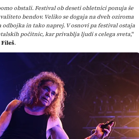
bomo obstali. Festival ob deseti obletnici ponuja še
kvaliteto bendov. Veliko se dogaja na dveh oziroma
ra odbojka in tako naprej. V osnovi pa festival ostaja
talskih počitnic, kar privablja ljudi s celega sveta
,"
Fileš
.