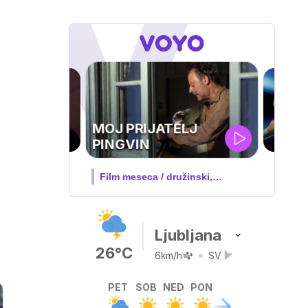
UEFA
SUPERPOKAL
V živo na VOYO: sreda ob 20.30
Ljubljana
26°C
6km/h
SV
PET
SOB
NED
PON