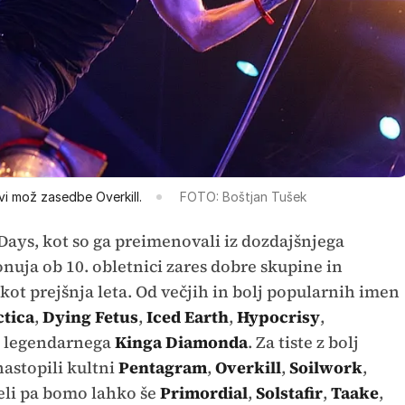
vi mož zasedbe Overkill.
FOTO: Boštjan Tušek
Days, kot so ga preimenovali iz dozdajšnjega
onuja ob 10. obletnici zares dobre skupine in
ot prejšnja leta. Od večjih in bolj popularnih imen
ctica
,
Dying Fetus
,
Iced Earth
,
Hypocrisy
,
, legendarnega
Kinga Diamonda
. Za tiste z bolj
astopili kultni
Pentagram
,
Overkill
,
Soilwork
,
deli pa bomo lahko še
Primordial
,
Solstafir
,
Taake
,