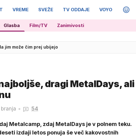
T
VREME
SVEŽE
TV ODDAJE
VOYO
MAGA
Glasba
Film/TV
Zanimivosti
da jim može čim prej ubijejo
ajboljše, dragi MetalDays, ali
inu
 branja
54
daj Metalcamp, zdaj MetalDays je v polnem teku.
eseti izdaji letos ponuja še več kakovostnih