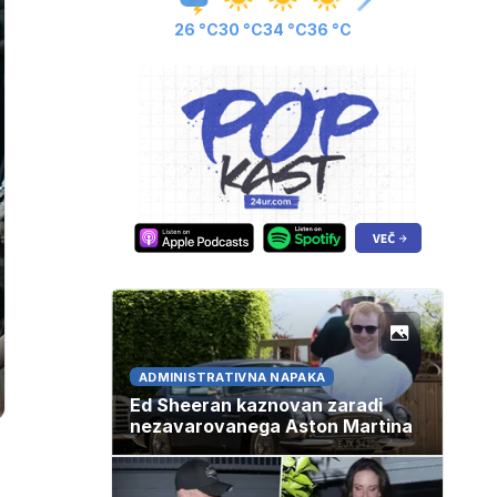
26 °C
30 °C
34 °C
36 °C
ADMINISTRATIVNA NAPAKA
Ed Sheeran kaznovan zaradi
nezavarovanega Aston Martina