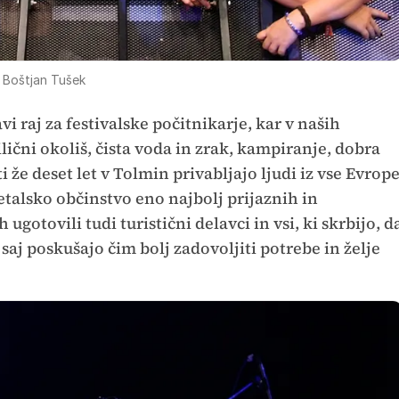
 Boštjan Tušek
i raj za festivalske počitnikarje, kar v naših
lični okoliš, čista voda in zrak, kampiranje, dobra
 že deset let v Tolmin privabljajo ljudi iz vse Evrop
metalsko občinstvo eno najbolj prijaznih in
ugotovili tudi turistični delavci in vsi, ki skrbijo, d
saj poskušajo čim bolj zadovoljiti potrebe in želje