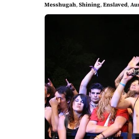
Messhugah
,
Shining
,
Enslaved
,
Aur