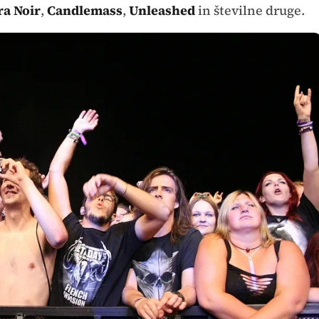
a Noir
,
Candlemass
,
Unleashed
in številne druge.