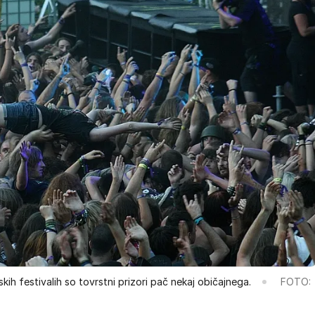
kih festivalih so tovrstni prizori pač nekaj običajnega.
FOTO: