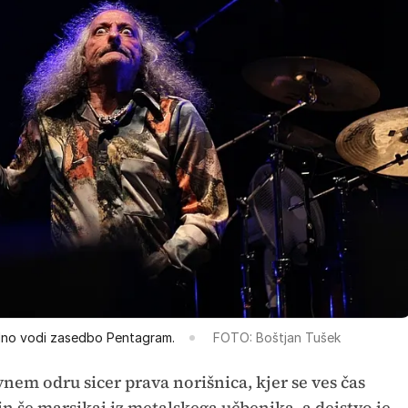
edno vodi zasedbo Pentagram.
FOTO: Boštjan Tušek
vnem odru sicer prava norišnica, kjer se ves čas
 in še marsikaj iz metalskega učbenika, a dejstvo je,