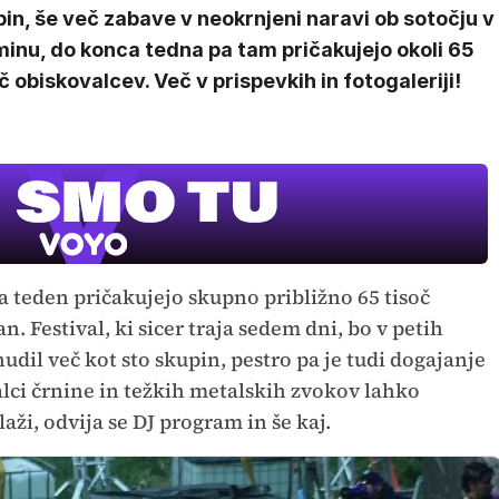
in, še več zabave v neokrnjeni naravi ob sotočju v
inu, do konca tedna pa tam pričakujejo okoli 65
č obiskovalcev. Več v prispevkih in fotogaleriji!
a teden pričakujejo skupno približno 65 tisoč
n. Festival, ki sicer traja sedem dni, bo v petih
il več kot sto skupin, pestro pa je tudi dogajanje
valci črnine in težkih metalskih zvokov lahko
aži, odvija se DJ program in še kaj.