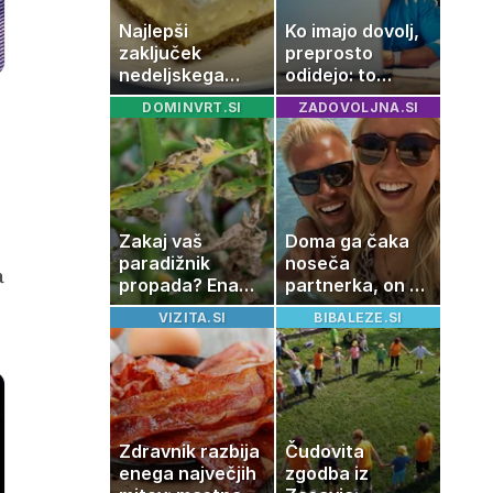
Najlepši
Ko imajo dovolj,
zaključek
preprosto
nedeljskega
odidejo: to
kosila: 8 sladic
znamenje
DOMINVRT.SI
ZADOVOLJNA.SI
brez peke, ki se
najpogosteje da
jih vsi veselijo
odpoved
e
Zakaj vaš
Doma ga čaka
paradižnik
noseča
a
propada? Ena
partnerka, on pa
napaka lahko
dopustuje z
VIZITA.SI
BIBALEZE.SI
uniči rastline –
drugo
tako jih rešite
Zdravnik razbija
Čudovita
enega največjih
zgodba iz