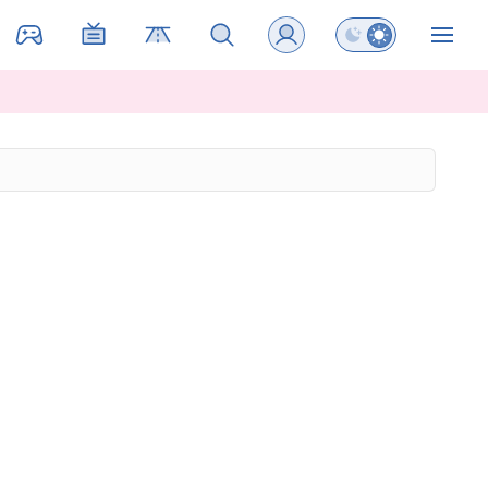
Preklopi barvni na
ZIN