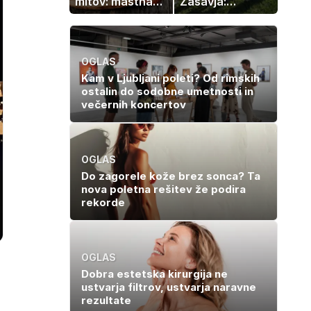
mitov: mastna
Zasavja:
jetra ne
otrokom
nastanejo
podarjajo nekaj,
zaradi slanine,
česar ni mogoče
temveč zaradi
kupiti
OGLAS
živila, ki ga
Kam v Ljubljani poleti? Od rimskih
imamo vsi radi
ostalin do sodobne umetnosti in
večernih koncertov
OGLAS
Do zagorele kože brez sonca? Ta
nova poletna rešitev že podira
rekorde
OGLAS
Dobra estetska kirurgija ne
ustvarja filtrov, ustvarja naravne
rezultate