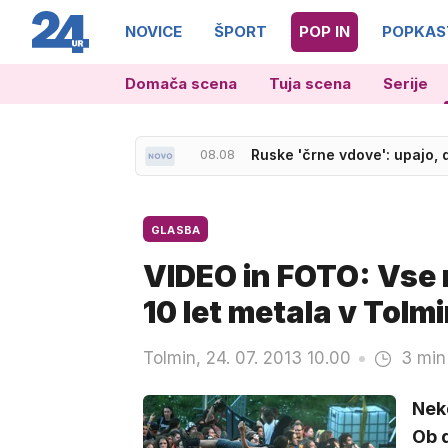
NOVICE
ŠPORT
POP IN
POPKAS
Domača scena
Tuja scena
Serije
08.08
Ruske 'črne vdove': upajo, 
GLASBA
VIDEO in FOTO: Vse n
10 let metala v Tolm
Tolmin, 24. 07. 2013 10.00
3 min
Nek
Ob d