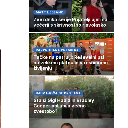
MATT LEBLANC
Zvezdnika serije Prijatelji ujeli na
večerji s skrivnostno rjavolasko
RAZPRODANA PREMIERA
Tačke na patrulji: Reševalni psi
na velikem platnu in v resničnem
življenju
UJEMAJOČA SE PRSTANA
Sta si Gigi Hadid in Bradley
Cooper obljubila večno
zvestobo?