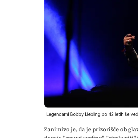
Legendarni Bobby Liebling po 42 letih še v
Zanimivo je, da je prizorišče ob gla
dogaja "crowd surfing", "circle piti"