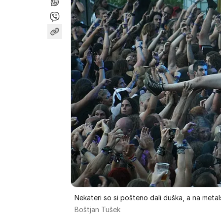
Nekateri so si pošteno dali duška, a na metals
Boštjan Tušek