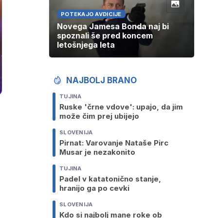
POTEKAJO AVDICIJE
Novega Jamesa Bonda naj bi
spoznali še pred koncem
letošnjega leta
NAJBOLJ BRANO
TUJINA
Ruske 'črne vdove': upajo, da jim
može čim prej ubijejo
SLOVENIJA
Pirnat: Varovanje Nataše Pirc
Musar je nezakonito
TUJINA
Padel v katatonično stanje,
hranijo ga po cevki
SLOVENIJA
Kdo si najbolj mane roke ob