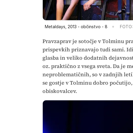
Metaldays, 2013 - občinstvo - 8
FOTO:
Pravzaprav je sotočje v Tolminu prav
prispevkih priznavajo tudi sami. Idi
glasba in veliko dodatnih dejavnosti
oz. praktično z vsega sveta. Da je 
neproblematičnih, so v zadnjih letih 
se gostje v Tolminu dobro počutijo, 
obiskovalcev.