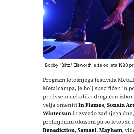
Bobby "Blitz" Ellsworth je že od leta 1980 pr
Program letošnjega festivala Metal
Metalcampa, je bolj specifičen in p
predvsem nekoliko drugačen izbor k
velja omeniti
In Flames
,
Sonata Ar
Wintersun
in zvezdo zadnjega dne
prefinjenim okusom pa so letos že n
Benediction
,
Samael
,
Mayhem
, vi