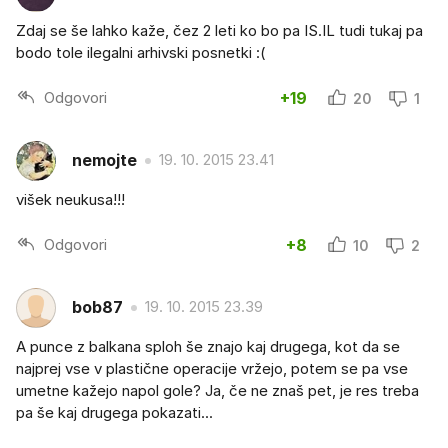
Zdaj se še lahko kaže, čez 2 leti ko bo pa IS.IL tudi tukaj pa
bodo tole ilegalni arhivski posnetki :(
Odgovori
+19
20
1
nemojte
19. 10. 2015 23.41
višek neukusa!!!
Odgovori
+8
10
2
bob87
19. 10. 2015 23.39
A punce z balkana sploh še znajo kaj drugega, kot da se
najprej vse v plastične operacije vržejo, potem se pa vse
umetne kažejo napol gole? Ja, če ne znaš pet, je res treba
pa še kaj drugega pokazati...