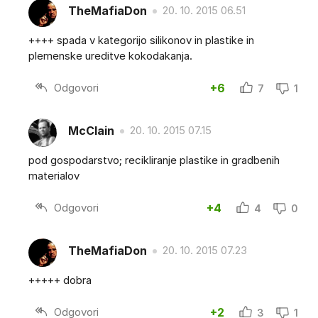
TheMafiaDon
20. 10. 2015 06.51
++++ spada v kategorijo silikonov in plastike in
plemenske ureditve kokodakanja.
Odgovori
+6
7
1
McClain
20. 10. 2015 07.15
pod gospodarstvo; recikliranje plastike in gradbenih
materialov
Odgovori
+4
4
0
TheMafiaDon
20. 10. 2015 07.23
+++++ dobra
Odgovori
+2
3
1