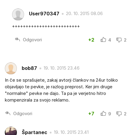
User970347
20. 10. 2015 08.06
+++++++++++++++++++++++++
Odgovori
+2
4
2
bob87
19. 10. 2015 23.46
In če se sprašujete, zakaj avtorji člankov na 24ur toliko
objavljajo te pevke, je razlog preprost. Ker jim druge
"normalne" pevke ne dajo. Ta pa je verjetno hitro
kompenzirala za svojo reklamo.
Odgovori
+7
9
2
Špartanec
19. 10. 2015 23.41