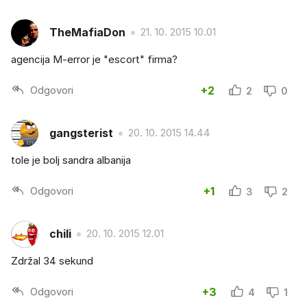
TheMafiaDon
21. 10. 2015 10.01
agencija M-error je "escort" firma?
Odgovori
+2
2
0
gangsterist
20. 10. 2015 14.44
tole je bolj sandra albanija
Odgovori
+1
3
2
chili
20. 10. 2015 12.01
Zdržal 34 sekund
Odgovori
+3
4
1