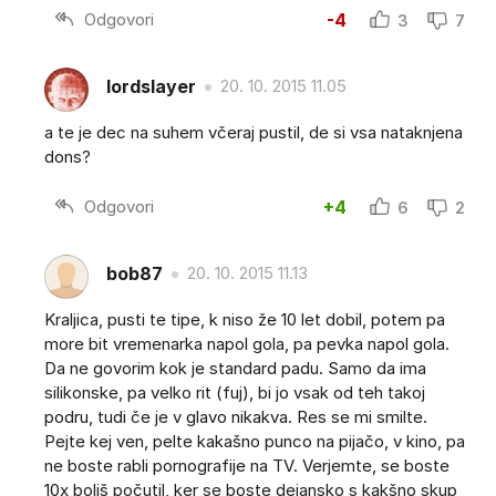
Odgovori
-4
3
7
lordslayer
20. 10. 2015 11.05
a te je dec na suhem včeraj pustil, de si vsa nataknjena
dons?
Odgovori
+4
6
2
bob87
20. 10. 2015 11.13
Kraljica, pusti te tipe, k niso že 10 let dobil, potem pa
more bit vremenarka napol gola, pa pevka napol gola.
Da ne govorim kok je standard padu. Samo da ima
silikonske, pa velko rit (fuj), bi jo vsak od teh takoj
podru, tudi če je v glavo nikakva. Res se mi smilte.
Pejte kej ven, pelte kakašno punco na pijačo, v kino, pa
ne boste rabli pornografije na TV. Verjemte, se boste
10x boljš počutil, ker se boste dejansko s kakšno skup