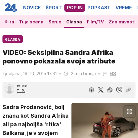
NOVICE
ŠPORT
POP IN
POPKAST
VREME
 scena
Tuja scena
Serije
Glasba
Film/TV
Zanimivosti
GLASBA
VIDEO: Seksipilna Sandra Afrika
ponovno pokazala svoje atribute
Ljubljana, 19. 10. 2015 17.31
2 min branja
68
AVTOR:
T. P.
Sadra Prodanovič, bolj
znana kot Sandra Afrika
ali pa najboljša 'ritka'
Balkana, je v svojem