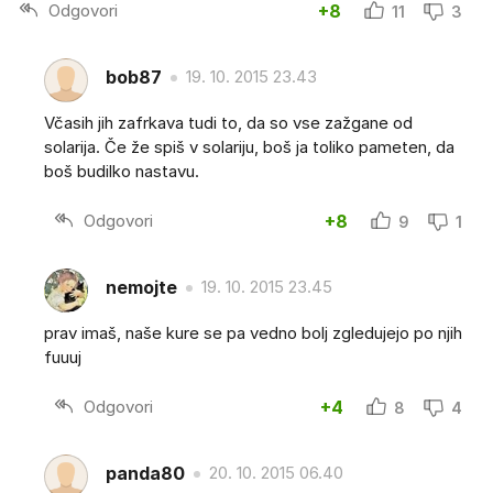
Odgovori
+8
11
3
bob87
19. 10. 2015 23.43
Včasih jih zafrkava tudi to, da so vse zažgane od
solarija. Če že spiš v solariju, boš ja toliko pameten, da
boš budilko nastavu.
Odgovori
+8
9
1
nemojte
19. 10. 2015 23.45
prav imaš, naše kure se pa vedno bolj zgledujejo po njih
fuuuj
Odgovori
+4
8
4
panda80
20. 10. 2015 06.40