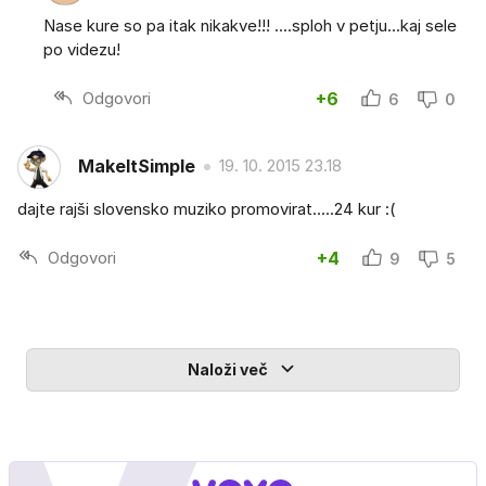
Nase kure so pa itak nikakve!!! ....sploh v petju...kaj sele
po videzu!
Odgovori
+6
6
0
MakeItSimple
19. 10. 2015 23.18
dajte rajši slovensko muziko promovirat.....24 kur :(
Odgovori
+4
9
5
Naloži več