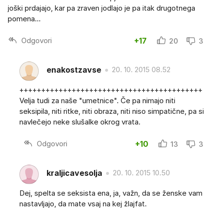
joški prdajajo, kar pa zraven jodlajo je pa itak drugotnega
pomena...
Odgovori
+17
20
3
enakostzavse
20. 10. 2015 08.52
++++++++++++++++++++++++++++++++++++++++++
Velja tudi za naše "umetnice". Če pa nimajo niti
seksipila, niti ritke, niti obraza, niti niso simpatične, pa si
navlečejo neke slušalke okrog vrata.
Odgovori
+10
13
3
kraljicavesolja
20. 10. 2015 10.50
Dej, spelta se seksista ena, ja, važn, da se ženske vam
nastavljajo, da mate vsaj na kej žlajfat.