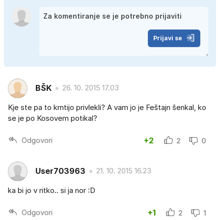
Prijavi se
BŠK
26. 10. 2015 17.03
Kje ste pa to krntijo privlekli? A vam jo je Feštajn šenkal, ko
se je po Kosovem potikal?
Odgovori
+2
2
0
User703963
21. 10. 2015 16.23
ka bi jo v ritko.. si ja nor :D
Odgovori
+1
2
1