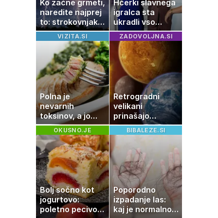
Ko začne grmeti,
Hčerki slavnega
naredite najprej
igralca sta
to: strokovnjaki
ukradli vso
opozarjajo na
pozornost
VIZITA.SI
ZADOVOLJNA.SI
pogosto napako
Polna je
Retrogradni
nevarnih
velikani
toksinov, a jo
prinašajo
imamo vsi radi:
pomembne
OKUSNO.JE
BIBALEZE.SI
to je najbolj
premike – kaj
nezdrava riba, ki
pomeni, da so
jo mnogi redno
Saturn, Neptun
uživajo
in Pluton hkrati
retrogradni?
Bolj sočno kot
Poporodno
jogurtovo:
izpadanje las:
poletno pecivo,
kaj je normalno