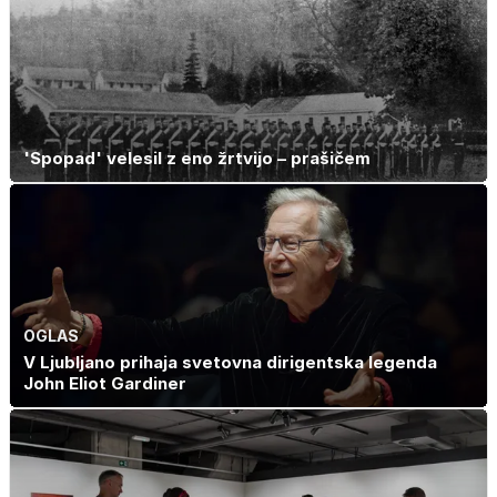
'Spopad' velesil z eno žrtvijo – prašičem
OGLAS
V Ljubljano prihaja svetovna dirigentska legenda
John Eliot Gardiner