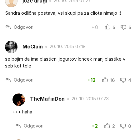
joze drugi
20. 10. 2015 07.27
Sandra odlična postava, vsi skupi pa za cliota nimajo :)
Odgovori
+0
5
5
McClain
20. 10. 2015 07.18
se bojim da ima plasticni jogurtov loncek manj plastike v
seb kot tole
Odgovori
+12
16
4
TheMafiaDon
20. 10. 2015 07.23
+++ haha
Odgovori
+2
2
0