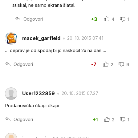
stiskal, ne samo ekrana šlatal.
Odgovori
+3
4
1
macek_garfield
20. 10. 2015 07.41
... ceprav je od spodaj bi jo naskocil 2x na dan ...
Odgovori
-7
2
9
User1232859
20. 10. 2015 07.27
Prodanovićka ćkapi ćkapi
Odgovori
+1
2
1