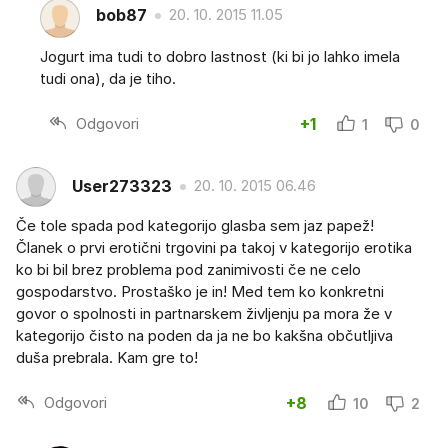
bob87
20. 10. 2015 11.05
Jogurt ima tudi to dobro lastnost (ki bi jo lahko imela
tudi ona), da je tiho.
Odgovori
+1
1
0
User273323
20. 10. 2015 06.46
Če tole spada pod kategorijo glasba sem jaz papež!
Članek o prvi erotični trgovini pa takoj v kategorijo erotika
ko bi bil brez problema pod zanimivosti če ne celo
gospodarstvo. Prostaško je in! Med tem ko konkretni
govor o spolnosti in partnarskem življenju pa mora že v
kategorijo čisto na poden da ja ne bo kakšna občutljiva
duša prebrala. Kam gre to!
Odgovori
+8
10
2