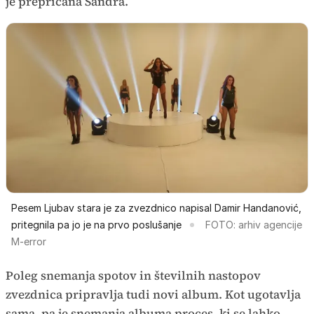
je prepričana Sandra.
Pesem Ljubav stara je za zvezdnico napisal Damir Handanović,
pritegnila pa jo je na prvo poslušanje
FOTO: arhiv agencije
M-error
Poleg snemanja spotov in številnih nastopov
zvezdnica pripravlja tudi novi album. Kot ugotavlja
sama, pa je snemanja albuma proces, ki se lahko