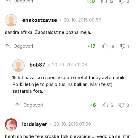
Odgovori
+10
12
2
enakostzavse
20. 10. 2015 08.56
sandra afrika. Zaostalost ne pozna meja.
Odgovori
+17
18
1
bob87
20. 10. 2015 11.08
15 let nazaj so reperji v spote metal fancy avtomobile.
Po 15 letih je to prišlo tudi na balkan. Mal (fejst)
zastarela fora.
Odgovori
+6
6
0
lordslayer
20. 10. 2015 07.59
benti so hude tele srbske folk pjevačice ... vedo da se rit in