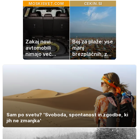
ki vedno uspe
in kako si
MOSKISVET.COM
CEKIN.SI
pomagati
Zakaj novi
Boj za plaže: vse
avtomobili
manj
nimajo več
brezplačnih, za
rezervne gume?
ležalnik in
senčnik tudi več
kot 40 evrov
Sam po svetu? 'Svoboda, spontanost in zgodbe, ki
jih ne zmanjka'