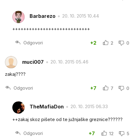
Barbarezo
20. 10. 2015 10.44
++++++++++++++++++++++++++++
Odgovori
+2
2
0
muci007
20. 10. 2015 05.46
zakaj????
Odgovori
+7
7
0
TheMafiaDon
20. 10. 2015 06.33
++zakaj skoz pišete od te južnjaške greznice??????
Odgovori
+7
12
5