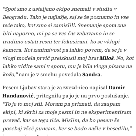
"Spot smo z ustaljeno ekipo snemali v studiu v
Beogradu. Tako je najlažje, saj se že poznamo in vse
teče tako, kot smo si zamislili. Snemanje spota zna
biti naporno, mi pa se ves čas zabavamo in se
trudimo ostati resni ter fokusirani, ko se vklopi
kamera. Kot zanimivost pa lahko povem, da se je v
vlogi modela prvič preizkusil moj brat
Miloš
. No, kot
lahko vidite sami v spotu, mu je bila vloga pisana na
kožo,"
nam je v smehu povedala
Sandra
.
Pesem Ljubav stara je za zvezdnico napisal
Damir
Handanović
, pritegnila pa jo je na prvo poslušanje.
"To je to moj stil. Moram pa priznati, da zaupam
ekipi, ki skrbi za moje pesmi in ne eksperimentiram
preveč, kar se tega tiče. Mislim, da bo pesem še
posebaj všeč puncam, ker se bodo našle v besedilu,"