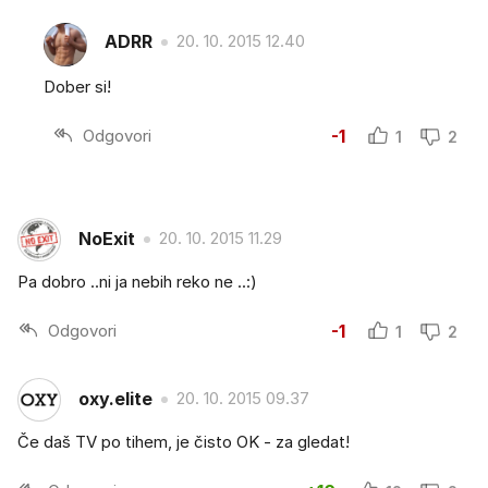
ADRR
20. 10. 2015 12.40
Dober si!
Odgovori
-1
1
2
NoExit
20. 10. 2015 11.29
Pa dobro ..ni ja nebih reko ne ..:)
Odgovori
-1
1
2
oxy.elite
20. 10. 2015 09.37
Če daš TV po tihem, je čisto OK - za gledat!