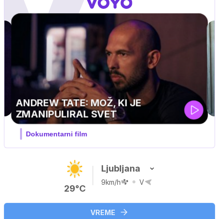
MOJ PRIJATELJ PINGVIN
Film meseca / družinski, pustolovski
Ljubljana
9km/h
V
29°C
VREME