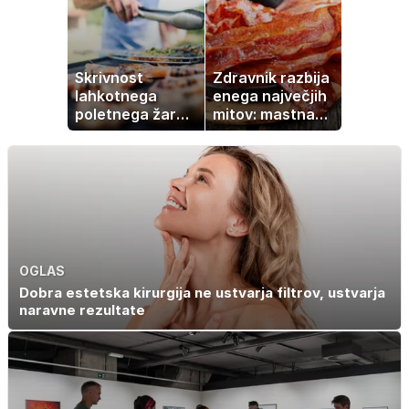
Skrivnost
Zdravnik razbija
lahkotnega
enega največjih
poletnega žara,
mitov: mastna
po katerem ne
jetra ne
boste
nastanejo zaradi
potrebovali
slanine, temveč
popoldanskega
zaradi živila, ki
spanca
ga imamo vsi
radi
OGLAS
Dobra estetska kirurgija ne ustvarja filtrov, ustvarja
naravne rezultate