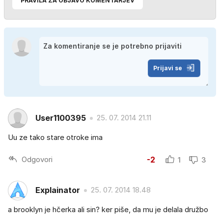
PRAVILA ZA OBJAVO KOMENTARJEV
Prijavi se
User1100395
25. 07. 2014 21.11
Uu ze tako stare otroke ima
Odgovori
-2
1
3
Explainator
25. 07. 2014 18.48
a brooklyn je hčerka ali sin? ker piše, da mu je delala družbo