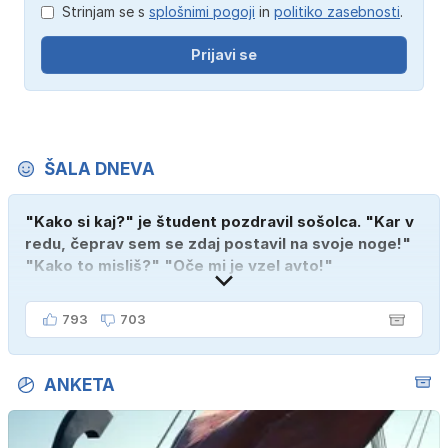
Strinjam se s
splošnimi pogoji
in
politiko zasebnosti
.
Prijavi se
ŠALA DNEVA
"Kako si kaj?" je študent pozdravil sošolca. "Kar v
redu, čeprav sem se zdaj postavil na svoje noge!"
"Kako to misliš?" "Oče mi je vzel avto!"
793
703
ANKETA