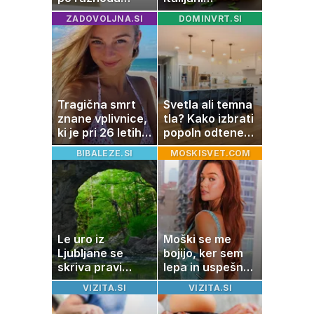
zahtevale ali
pripravijo
ZADOVOLJNA.SI
DOMINVRT.SI
prejele
slastne ocvrte
partnerice
bučke
športnih
zvezdnikov
Tragična smrt
Svetla ali temna
znane vplivnice,
tla? Kako izbrati
ki je pri 26 letih
popoln odtenek
izgubila boj z
za vaš dom
BIBALEZE.SI
MOSKISVET.COM
boleznijo
Le uro iz
Moški se me
Ljubljane se
bojijo, ker sem
skriva pravi
lepa in uspešna:
naravni čudež:
Misica razkrila,
VIZITA.SI
VIZITA.SI
izlet, ki bo
zakaj je še
navdušil otroke
vedno samska