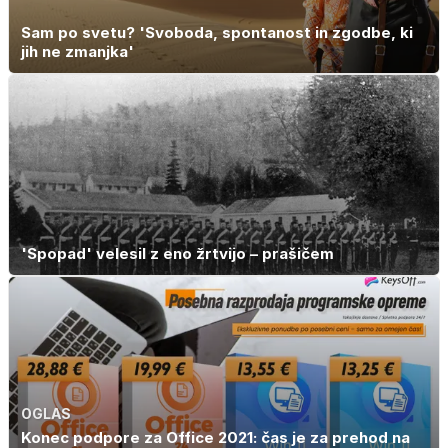
Sam po svetu? 'Svoboda, spontanost in zgodbe, ki
jih ne zmanjka'
'Spopad' velesil z eno žrtvijo – prašičem
OGLAS
Konec podpore za Office 2021: čas je za prehod na