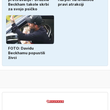
Beckham takole skrbi
pravi atrakciji
za svojo psičko
FOTO: Davidu
Beckhamu popustili
živci