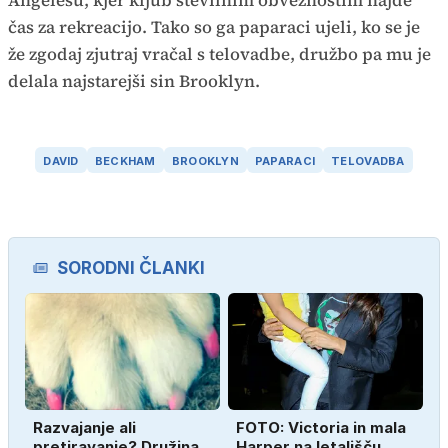
Angelesu, kjer kljub številnim obveznostim najde
čas za rekreacijo. Tako so ga paparaci ujeli, ko se je
že zgodaj zjutraj vračal s telovadbe, družbo pa mu je
delala najstarejši sin Brooklyn.
DAVID
BECKHAM
BROOKLYN
PAPARACI
TELOVADBA
SORODNI ČLANKI
Razvajanje ali
FOTO: Victoria in mala
pretiravanje? Družina
Harper na letališču