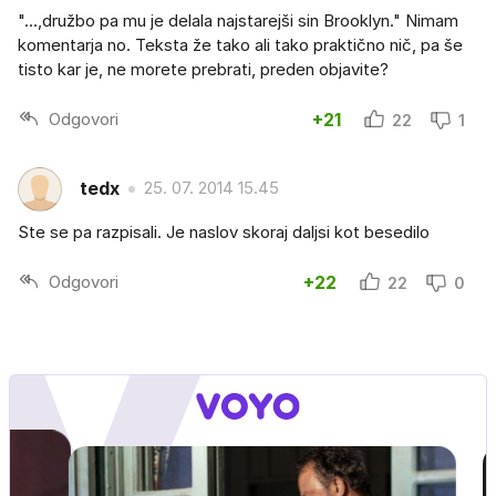
"...,družbo pa mu je delala najstarejši sin Brooklyn." Nimam
komentarja no. Teksta že tako ali tako praktično nič, pa še
tisto kar je, ne morete prebrati, preden objavite?
Odgovori
+21
22
1
tedx
25. 07. 2014 15.45
Ste se pa razpisali. Je naslov skoraj daljsi kot besedilo
Odgovori
+22
22
0