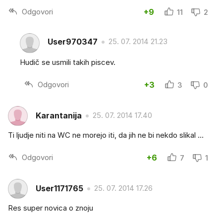
Odgovori
+9
11
2
User970347
25. 07. 2014 21.23
Hudič se usmili takih piscev.
Odgovori
+3
3
0
Karantanija
25. 07. 2014 17.40
Ti ljudje niti na WC ne morejo iti, da jih ne bi nekdo slikal ...
Odgovori
+6
7
1
User1171765
25. 07. 2014 17.26
Res super novica o znoju