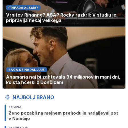
PRIHAJA ALBUM?
Vrnitev Rihanne? A$AP Rocky razkril: V studiu je,
pripravlja nekaj velikega
SAGA SE NADALJUJE
Anamaria naj bi zahtevala 34 milijonov in manj dni,
ko sta hčerki z Dončićem
NAJBOLJ BRANO
TUJINA
Ženo pozabil na mejnem prehodu in nadaljeval pot
v Nemčijo
SLOVENIJA