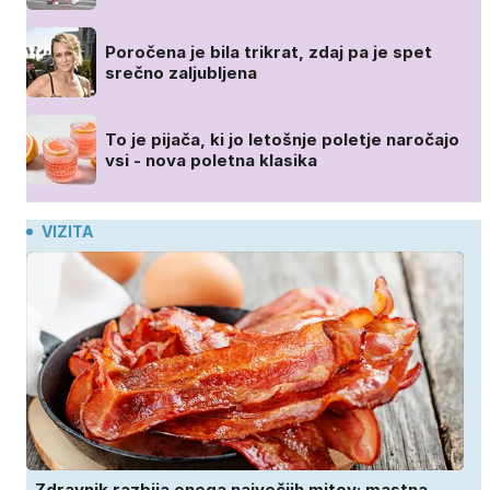
Poročena je bila trikrat, zdaj pa je spet
srečno zaljubljena
To je pijača, ki jo letošnje poletje naročajo
vsi - nova poletna klasika
VIZITA
Zdravnik razbija enega največjih mitov: mastna