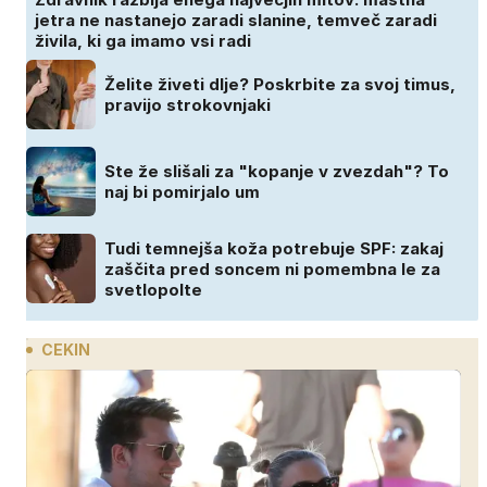
jetra ne nastanejo zaradi slanine, temveč zaradi
živila, ki ga imamo vsi radi
Želite živeti dlje? Poskrbite za svoj timus,
pravijo strokovnjaki
Ste že slišali za "kopanje v zvezdah"? To
naj bi pomirjalo um
Tudi temnejša koža potrebuje SPF: zakaj
zaščita pred soncem ni pomembna le za
svetlopolte
CEKIN