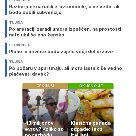
Razburjeni: naročili e-avtomobile, a ne vedo, ali
bodo dobili subvencijo
TUJINA
Po aretaciji zaradi umora izpuščen, na prostosti
nato ubil še eno žensko
SLOVENIJA
Plohe in nevihte bodo zajele večji del države
TUJINA
Po požaru v apartmaju: ali mora lastnik še vedno
plačevati davek?
CEKIN.SI
OKUSNO.JE
43 milijonov
Klasična panada
evrov? Koliko so
odpade: tako
po razhodu
Italijani