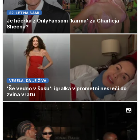
22-LETNA SAMI
Je hčerka z OnlyFansom 'karma' za Charlieja
Sheena?
VESELA, DA JE ŽIVA
'Še vedno v šoku': igralka v prometni nesreči do
zvina vratu