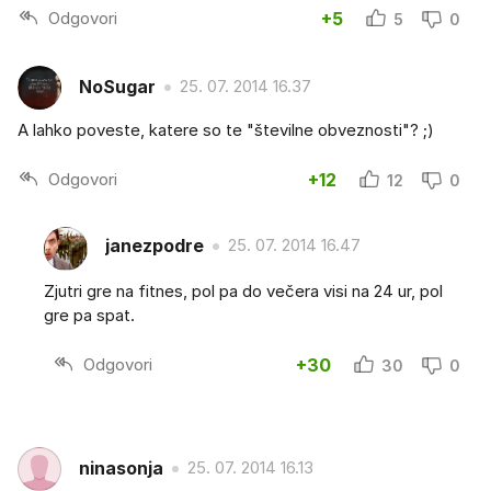
Odgovori
+5
5
0
NoSugar
25. 07. 2014 16.37
A lahko poveste, katere so te "številne obveznosti"? ;)
Odgovori
+12
12
0
janezpodre
25. 07. 2014 16.47
Zjutri gre na fitnes, pol pa do večera visi na 24 ur, pol
gre pa spat.
Odgovori
+30
30
0
ninasonja
25. 07. 2014 16.13