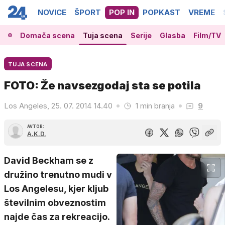
NOVICE
ŠPORT
POP IN
POPKAST
VREME
Domača scena
Tuja scena
Serije
Glasba
Film/TV
TUJA SCENA
FOTO: Že navsezgodaj sta se potila
Los Angeles, 25. 07. 2014 14.40
1 min branja
9
AVTOR:
A.K.D.
David Beckham se z
družino trenutno mudi v
Los Angelesu, kjer kljub
številnim obveznostim
najde čas za rekreacijo.