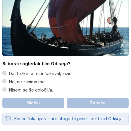
Si boste ogledali film Odiseja?
Da, težko sem pričakoval/a izid.
Ne, ne zanima me.
Nisem se še odločil/a.
Moški
Ženska
Konec čakanja: v kinematografe prišel spektakel Odiseja