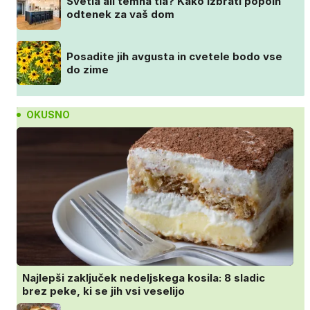
Svetla ali temna tla? Kako izbrati popoln
odtenek za vaš dom
Posadite jih avgusta in cvetele bodo vse
do zime
OKUSNO
Najlepši zaključek nedeljskega kosila: 8 sladic
brez peke, ki se jih vsi veselijo