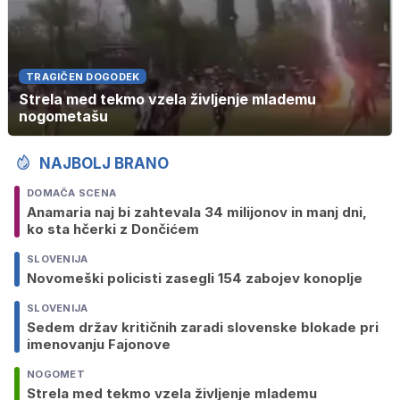
TRAGIČEN DOGODEK
Strela med tekmo vzela življenje mlademu
nogometašu
NAJBOLJ BRANO
DOMAČA SCENA
Anamaria naj bi zahtevala 34 milijonov in manj dni,
ko sta hčerki z Dončićem
SLOVENIJA
Novomeški policisti zasegli 154 zabojev konoplje
SLOVENIJA
Sedem držav kritičnih zaradi slovenske blokade pri
imenovanju Fajonove
NOGOMET
Strela med tekmo vzela življenje mlademu