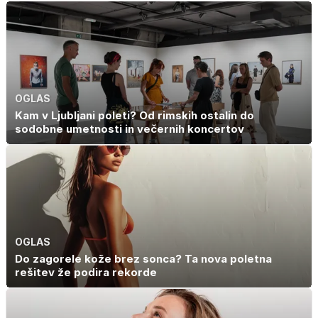
drugo
ustvarjen za
družinski izlet
OGLAS
Kam v Ljubljani poleti? Od rimskih ostalin do
sodobne umetnosti in večernih koncertov
OGLAS
Do zagorele kože brez sonca? Ta nova poletna
rešitev že podira rekorde