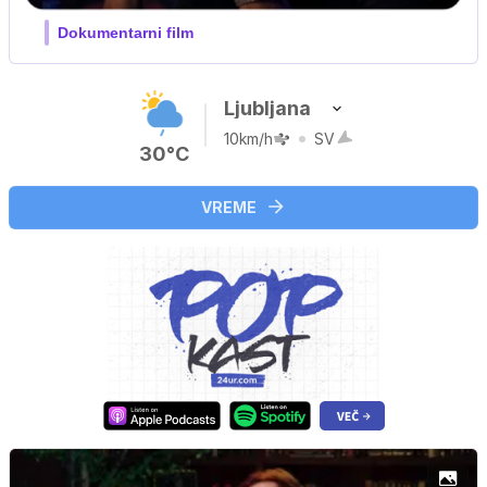
Film meseca / družinski, pustolovski
Ljubljana
10km/h
SV
30°C
VREME