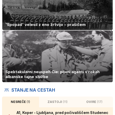
'Spopad' velesil z eno žrtvijo – prašičem
Spektakularni neuspeh Cie: pijani agenti v rokah
albanske tajne službe
STANJE NA CESTAH
NESREČE
(1)
ZASTOJI
(11)
OVIRE
(17)
A1, Koper - Ljubljana, pred počivališčem Studenec