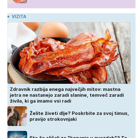
VIZITA
Zdravnik razbija enega največjih mitov: mastna
jetra ne nastanejo zaradi slanine, temveč zaradi
živila, ki ga imamo vsi radi
Želite živeti dlje? Poskrbite za svoj timus,
pravijo strokovnjaki
Ste že slišali za "kopanje v zvezdah"? To