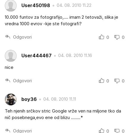
User450198
04. 08. 2010 11.22
10.000 funtov za fotografijo,.... imam 2 tetovaži, slika je
vredna 1000 evrov -kje ste fotografi?
Odgovori
0
0
User444467
04. 08. 2010 11.16
nice
Odgovori
0
0
boy36
04. 08. 2010 11.11
Teh njenih srčkov stric Google vrže ven na miljone tko da
nič posebnega,evo ene od blizu ........*
Odgovori
0
0