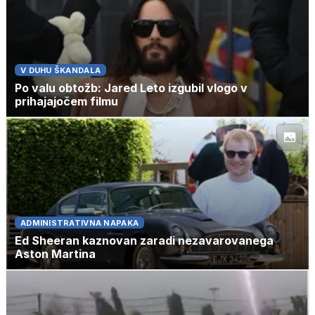
V DUHU ŠKANDALA
Po valu obtožb: Jared Leto izgubil vlogo v
prihajajočem filmu
ADMINISTRATIVNA NAPAKA
Ed Sheeran kaznovan zaradi nezavarovanega
Aston Martina