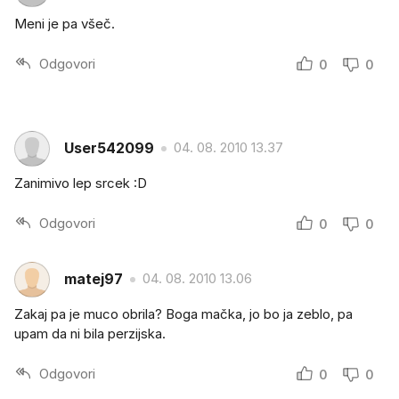
Meni je pa všeč.
Odgovori
0
0
User542099
04. 08. 2010 13.37
Zanimivo lep srcek :D
Odgovori
0
0
matej97
04. 08. 2010 13.06
Zakaj pa je muco obrila? Boga mačka, jo bo ja zeblo, pa
upam da ni bila perzijska.
Odgovori
0
0