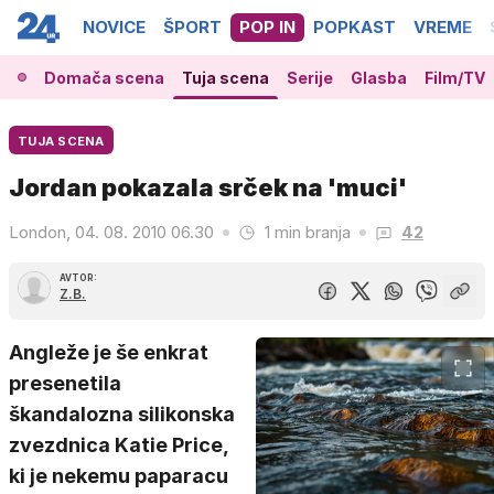
NOVICE
ŠPORT
POP IN
POPKAST
VREME
Domača scena
Tuja scena
Serije
Glasba
Film/TV
TUJA SCENA
Jordan pokazala srček na 'muci'
London, 04. 08. 2010 06.30
1 min branja
42
AVTOR:
Z.B.
Angleže je še enkrat
presenetila
škandalozna silikonska
zvezdnica Katie Price,
ki je nekemu paparacu