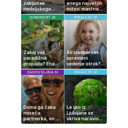
zaključek
enega največjih
nedeljskega
mitov: mastna
kosila: 8 sladic
jetra ne
DOMINVRT.SI
BIBALEZE.SI
brez peke, ki se
nastanejo zaradi
jih vsi veselijo
slanine, temveč
zaradi živila, ki
ga imamo vsi
radi
Zakaj vaš
Ali sladkor res
paradižnik
spremeni
propada? Ena
vedenje otrok?
napaka lahko
Znanost ponuja
ZADOVOLJNA.SI
BIBALEZE.SI
uniči rastline –
presenetljiv
tako jih rešite
odgovor
Doma ga čaka
Le uro iz
noseča
Ljubljane se
partnerka, on pa
skriva naravni
dopustuje z
čudež, ki je kot