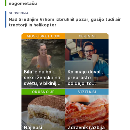
nogometašu
SLOVENIJA
Nad Srednjim Vrhom izbruhnil požar, gasijo tudi air
tractorji in helikopter
MOSKISVET.COM
CEKIN.SI
Bila je najbolj
Ko imajo dovolj,
seksi ženska na
preprosto
svetu, v bikiniju
odidejo: to
znova navdušila
znamenje
OKUSNO.JE
VIZITA.SI
najpogosteje da
odpoved
Najlepši
Zdravnik razbija