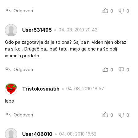
Odgovori
0
0
User531495
04. 08. 2010 20.42
Gdo pa zagotavlja da je to ona? Saj pa ni viden njen obraz
na slikci. Drugač pa...pač tatu, majo ga ene na še bolj
intimnih predelih.
Odgovori
0
0
Tristokosmatih
04. 08. 2010 18.57
lepo
Odgovori
0
0
User406010
04. 08. 2010 16.52