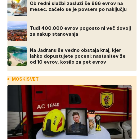
Ob redni službi zasluži še 866 evrov na
mesec: začelo se je povsem po naključju
Tudi 400.000 evrov pogosto ni več dovolj
za nakup stanovanja
Na Jadranu še vedno obstaja kraj, kjer
lahko dopustujete poceni: nastanitev že
od 10 evrov, kosilo za pet evrov
MOSKISVET