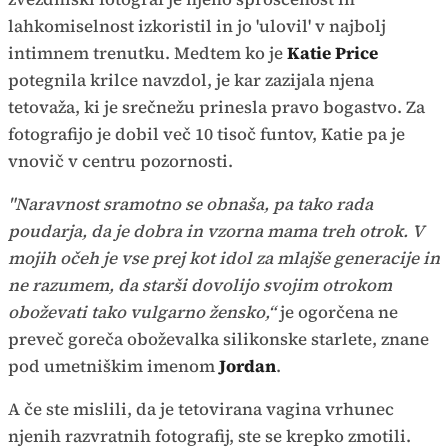
lahkomiselnost izkoristil in jo 'ulovil' v najbolj
intimnem trenutku. Medtem ko je
Katie Price
potegnila krilce navzdol, je kar zazijala njena
tetovaža, ki je srečnežu prinesla pravo bogastvo. Za
fotografijo je dobil več 10 tisoč funtov, Katie pa je
vnovič v centru pozornosti.
"Naravnost sramotno se obnaša, pa tako rada
poudarja, da je dobra in vzorna mama treh otrok. V
mojih očeh je vse prej kot idol za mlajše generacije in
ne razumem, da starši dovolijo svojim otrokom
oboževati tako vulgarno žensko,“
je ogorčena ne
preveč goreča oboževalka silikonske starlete, znane
pod umetniškim imenom
Jordan
.
A če ste mislili, da je tetovirana vagina vrhunec
njenih razvratnih fotografij, ste se krepko zmotili.