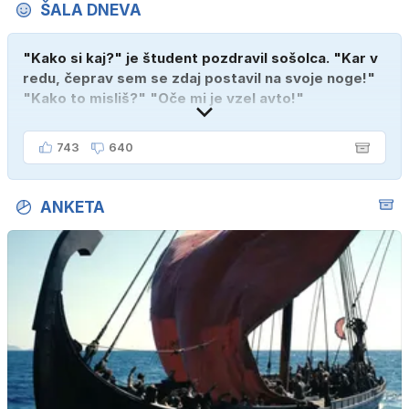
ŠALA DNEVA
"Kako si kaj?" je študent pozdravil sošolca. "Kar v
redu, čeprav sem se zdaj postavil na svoje noge!"
"Kako to misliš?" "Oče mi je vzel avto!"
743
640
ANKETA