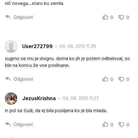
nič novega...staro ko zemla
Odgovori
0
0
User272799
04. 08. 2010 11.39
sugrno se mu je dvignu. doma ko jih je potem odbeloval, so
ble na koncu že vse poslinane.
Odgovori
0
0
JezusKrishna
04. 08. 2010 11.27
in pol se čudi, da ej bila posiljena ko je bla mlada.
Odgovori
0
0