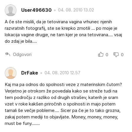
User496630
04. 08. 2010 13.02
A če ste mislili, da je tetovirana vagina vrhunec njenih
razvratnih fotografij, ste se krepko zmotili ... po moje je
lokacija vagine drugje, ne tam kjer je ona tetovirana.... vsaj
do zdaj je bila....
Odgovori
0
0
DrFake
04. 08. 2010 12.57
Kaj ma pa odnos do spolnosti veze z materinskim čutom?
Verjetno je otrokom že povedala kako se streže tudi na
tem področju z razliko od drugih strašev, katerih je sram
vzet v roke kakšen priročnih o spolnosti in majo potem
tamali še večje pobleme.... Sicer pa če je to tako grozna,
zakaj potem mediji to objavljate. Money, money, money,
must be funy.......