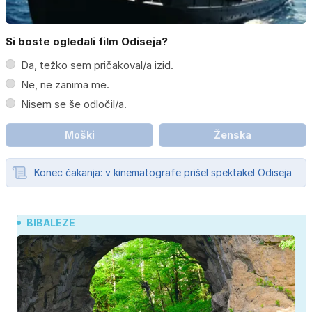
Si boste ogledali film Odiseja?
Da, težko sem pričakoval/a izid.
Ne, ne zanima me.
Nisem se še odločil/a.
Moški
Ženska
Konec čakanja: v kinematografe prišel spektakel Odiseja
BIBALEZE