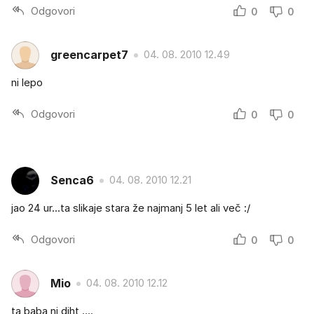
Odgovori
0
0
greencarpet7
04. 08. 2010 12.49
ni lepo
Odgovori
0
0
Senca6
04. 08. 2010 12.21
jao 24 ur...ta slikaje stara že najmanj 5 let ali več :/
Odgovori
0
0
Mio
04. 08. 2010 12.12
ta baba ni diht ....