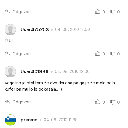
Odgovori
0
0
User475253
04. 08. 2010 12.00
FUJ
Odgovori
0
0
User401936
04. 08. 2010 12.00
Verjetno je stal tam že dva dni ona pa ga je že mela poln
kufer pa mu jo je pokazala...:)
Odgovori
0
0
primmo
04. 08. 2010 11.39