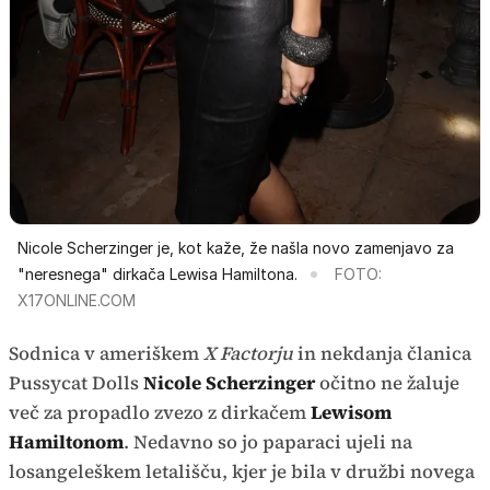
Nicole Scherzinger je, kot kaže, že našla novo zamenjavo za
"neresnega" dirkača Lewisa Hamiltona.
FOTO:
X17ONLINE.COM
Sodnica v ameriškem
X Factorju
in nekdanja članica
Pussycat Dolls
Nicole Scherzinger
očitno ne žaluje
več za propadlo zvezo z dirkačem
Lewisom
Hamiltonom
. Nedavno so jo paparaci ujeli na
losangeleškem letališču, kjer je bila v družbi novega