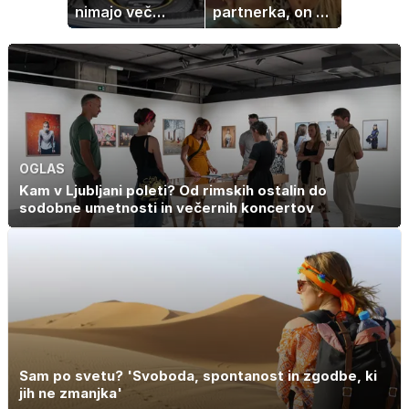
nimajo več
partnerka, on pa
rezervne gume?
dopustuje z
drugo
OGLAS
Kam v Ljubljani poleti? Od rimskih ostalin do
sodobne umetnosti in večernih koncertov
Sam po svetu? 'Svoboda, spontanost in zgodbe, ki
jih ne zmanjka'