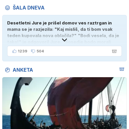
ŠALA DNEVA
Desetletni Jure je prišel domov ves raztrgan in
mama se je razjezila: "Kaj misliš, da ti bom vsak
teden kupovala nova oblačila?" "Bodi vesela, da je
tako!" je odgovoril Jure. "Sosedje bodo morali
kupiti novega sina, tako sem ga prebutal!"
1239
504
ANKETA