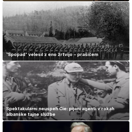
'Spopad' velesil z eno žrtvijo – prašičem
Spektakularni neuspeh Cie: pijani agenti v rokah
albanske tajne službe