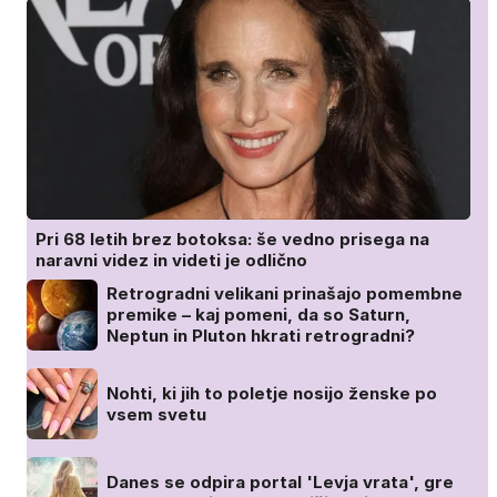
Pri 68 letih brez botoksa: še vedno prisega na
naravni videz in videti je odlično
Retrogradni velikani prinašajo pomembne
premike – kaj pomeni, da so Saturn,
Neptun in Pluton hkrati retrogradni?
Nohti, ki jih to poletje nosijo ženske po
vsem svetu
Danes se odpira portal 'Levja vrata', gre