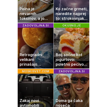
Polna je
Ko začne grmeti,
nevarnih
naredite najprej
toksinov, a jo
to: strokovnjaki
imamo vsi radi:
opozarjajo na
ZADOVOLJNA.SI
OKUSNO.JE
to je najbolj
pogosto napako
nezdrava riba, ki
jo mnogi redno
uživajo
Retrogradni
Bolj sočno kot
velikani
jogurtovo:
prinašajo
poletno pecivo,
pomembne
ki vedno uspe
MOSKISVET.COM
ZADOVOLJNA.SI
premike – kaj
pomeni, da so
Saturn, Neptun
in Pluton hkrati
retrogradni?
Zakaj novi
Doma ga čaka
avtomobili
noseča