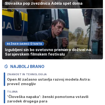
Slovaška pop zvezdnica Adéla spet doma
REŽISER DARKO ŠTANTA
Izgubljeni sin bo svetovno premiero doživel na
Sarajevskem filmskem festivalu
NAJBOLJ BRANO
ZNANOST IN TEHNOLOGIJA
Open AI začasno ustavlja razvoj modela Astra:
preveč zmogljiv
TUJINA
'Človeška napaka': ženski pomotoma vstavili
zarodek drugega para