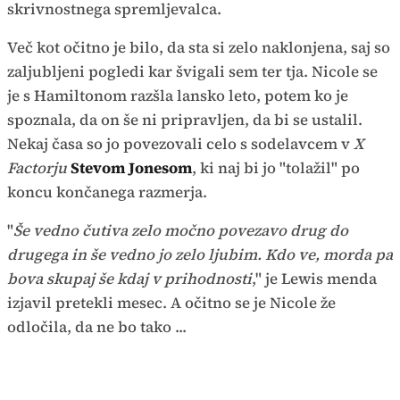
skrivnostnega spremljevalca.
Več kot očitno je bilo, da sta si zelo naklonjena, saj so
zaljubljeni pogledi kar švigali sem ter tja. Nicole se
je s Hamiltonom razšla lansko leto, potem ko je
spoznala, da on še ni pripravljen, da bi se ustalil.
Nekaj časa so jo povezovali celo s sodelavcem v
X
Factorju
Stevom Jonesom
, ki naj bi jo "tolažil" po
koncu končanega razmerja.
"
Še vedno čutiva zelo močno povezavo drug do
drugega in še vedno jo zelo ljubim. Kdo ve, morda pa
bova skupaj še kdaj v prihodnosti
," je Lewis menda
izjavil pretekli mesec. A očitno se je Nicole že
odločila, da ne bo tako ...