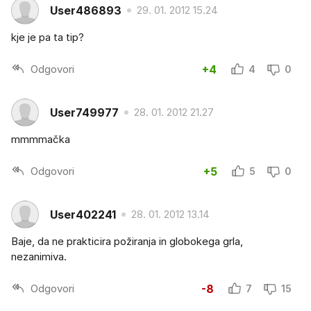
User486893
29. 01. 2012 15.24
kje je pa ta tip?
Odgovori
+4
4
0
User749977
28. 01. 2012 21.27
mmmmačka
Odgovori
+5
5
0
User402241
28. 01. 2012 13.14
Baje, da ne prakticira požiranja in globokega grla,
nezanimiva.
Odgovori
-8
7
15