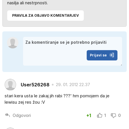
nasilja ali nestrpnosti.
PRAVILA ZA OBJAVO KOMENTARJEV
Prijavi se
User526268
29. 01. 2012 22.37
stari kera usta le zakaj jih rabi ???' hm pomojem da je
lewisu zej res žou :V
Odgovori
+1
1
0