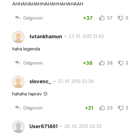
AHHAHAHAHHAHAHHAHAHAAH
Odgovori
+37
37
0
tutankhamun
27. 01. 2012 21.45
haha legenda
Odgovori
+36
38
2
slovenc_
27. 01. 2012 22.39
hahaha taprav :D
Odgovori
+21
23
2
User671461
30. 01. 2012 03.33