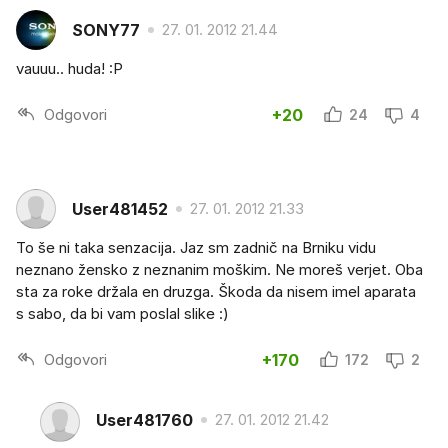
SONY77
27. 01. 2012 21.44
vauuu.. huda! :P
Odgovori
+20
24
4
User481452
27. 01. 2012 21.33
To še ni taka senzacija. Jaz sm zadnič na Brniku vidu
neznano žensko z neznanim moškim. Ne moreš verjet. Oba
sta za roke držala en druzga. Škoda da nisem imel aparata
s sabo, da bi vam poslal slike :)
Odgovori
+170
172
2
User481760
27. 01. 2012 21.42