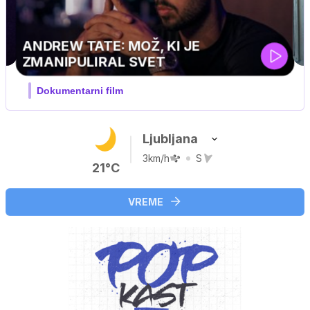
MOJ PRIJATELJ PINGVIN
Film meseca / družinski, pustolovski
Ljubljana
3km/h
S
21°C
VREME