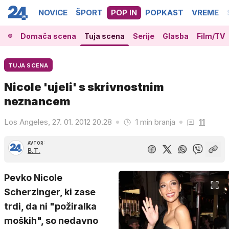
NOVICE
ŠPORT
POP IN
POPKAST
VREME
Domača scena
Tuja scena
Serije
Glasba
Film/TV
TUJA SCENA
Nicole 'ujeli' s skrivnostnim
neznancem
Los Angeles, 27. 01. 2012 20.28
1 min branja
11
AVTOR:
B.T.
Pevko Nicole
Scherzinger, ki zase
trdi, da ni "požiralka
moških", so nedavno