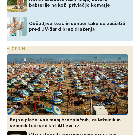
bakterije na koži privlačijo komarje
Občutljiva koža in sonce: kako se zaščititi
pred UV-žarki brez draženja
CEKIN
Boj za plaže: vse manj brezplačnih, za ležalnik in
senčnik tudi več kot 40 evrov
Otroci bogatašev množično prodajajo