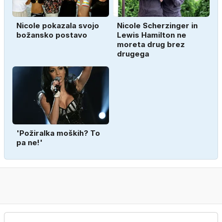
Nicole pokazala svojo
Nicole Scherzinger in
božansko postavo
Lewis Hamilton ne
moreta drug brez
drugega
'Požiralka moških? To
pa ne!'