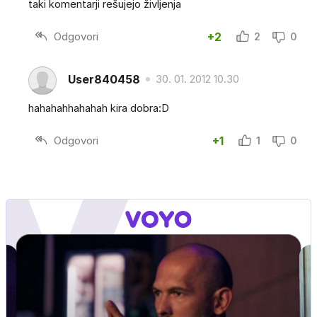
taki komentarji rešujejo življenja
Odgovori
+2
2
0
User840458
30. 01. 2012 10.30
hahahahhahahah kira dobra:D
Odgovori
+1
1
0