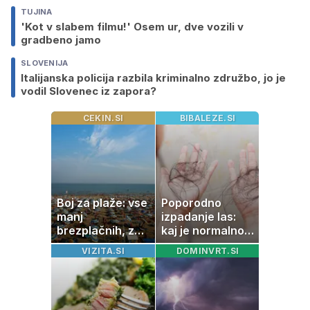
TUJINA
'Kot v slabem filmu!' Osem ur, dve vozili v
gradbeno jamo
SLOVENIJA
Italijanska policija razbila kriminalno združbo, jo je
vodil Slovenec iz zapora?
CEKIN.SI
BIBALEZE.SI
Boj za plaže: vse
Poporodno
manj
izpadanje las:
brezplačnih, za
kaj je normalno
ležalnik in
in kako si
VIZITA.SI
DOMINVRT.SI
senčnik tudi več
pomagati
kot 40 evrov