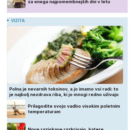
za enega najpomembnejših dni v letu
VIZITA
Polna je nevarnih toksinov, a jo imamo vsi radi: to
je najbolj nezdrava riba, ki jo mnogi redno uživajo
Prilagodite svojo vadbo visokim poletnim
temperaturam
Nove raziskave razkrivajo, katere