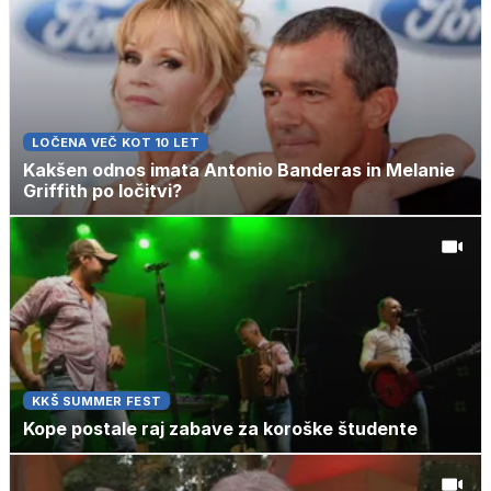
LOČENA VEČ KOT 10 LET
Kakšen odnos imata Antonio Banderas in Melanie
Griffith po ločitvi?
KKŠ SUMMER FEST
Kope postale raj zabave za koroške študente