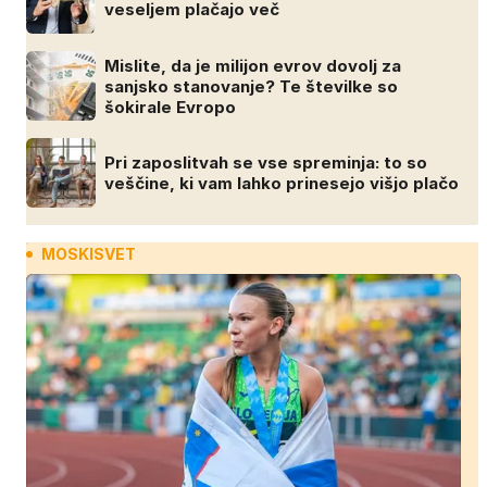
veseljem plačajo več
Mislite, da je milijon evrov dovolj za
sanjsko stanovanje? Te številke so
šokirale Evropo
Pri zaposlitvah se vse spreminja: to so
veščine, ki vam lahko prinesejo višjo plačo
MOSKISVET