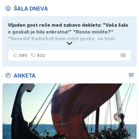
ŠALA DNEVA
Vljuden gost reče med zabavo dekletu: "Vaša šala
o goskah je bila enkratna!" "Resno mislite?"
"Seveda! Kadarkoli bom videl gosko, se bom
spomnil na vas!"
595
832
ANKETA