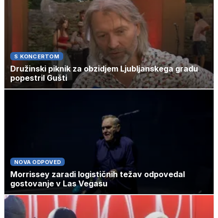
S KONCERTOM
Družinski piknik za obzidjem Ljubljanskega gradu
popestril Gušti
NOVA ODPOVED
Morrissey zaradi logističnih težav odpovedal
gostovanje v Las Vegasu