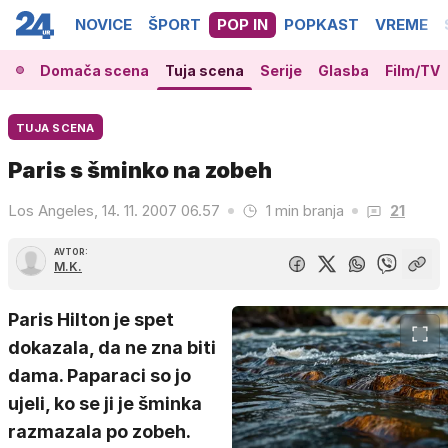
NOVICE
ŠPORT
POP IN
POPKAST
VREME
Domača scena
Tuja scena
Serije
Glasba
Film/TV
TUJA SCENA
Paris s šminko na zobeh
Los Angeles, 14. 11. 2007 06.57
1 min branja
21
AVTOR:
M.K.
Paris Hilton je spet
dokazala, da ne zna biti
dama. Paparaci so jo
ujeli, ko se ji je šminka
razmazala po zobeh.