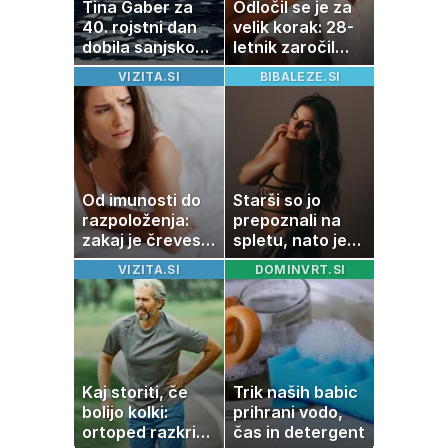
Tina Gaber za
Odločil se je za
40. rojstni dan
velik korak: 28-
dobila sanjsko
letnik zaročil
darilo
dolgoletno
VIZITA.SI
BIBALEZE.SI
partnerko
Od imunosti do
Starši so jo
razpoloženja:
prepoznali na
zakaj je črevesje
spletu, nato je
v središču
ostala brez
VIZITA.SI
DOMINVRT.SI
pozornosti
službe
Kaj storiti, če
Trik naših babic
bolijo kolki:
prihrani vodo,
ortoped razkriva
čas in detergent