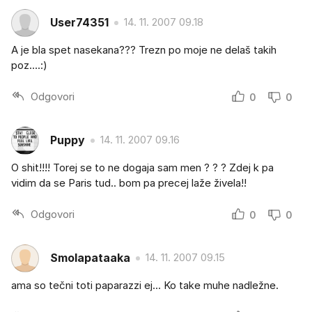
User74351
14. 11. 2007 09.18
A je bla spet nasekana??? Trezn po moje ne delaš takih
poz....:)
Odgovori
0
0
Puppy
14. 11. 2007 09.16
O shit!!!! Torej se to ne dogaja sam men ? ? ? Zdej k pa
vidim da se Paris tud.. bom pa precej laže živela!!
Odgovori
0
0
Smolapataaka
14. 11. 2007 09.15
ama so tečni toti paparazzi ej... Ko take muhe nadležne.