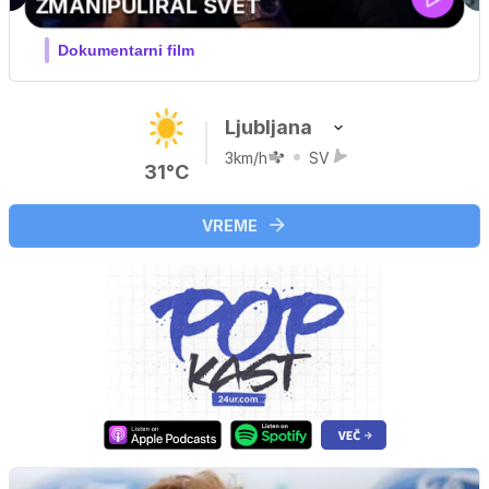
MOJ PRIJATELJ PINGVIN
Film meseca / družinski, pustolovski
Ljubljana
3km/h
SV
31°C
VREME