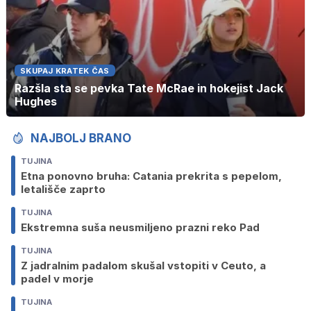
SKUPAJ KRATEK ČAS
Razšla sta se pevka Tate McRae in hokejist Jack
Hughes
NAJBOLJ BRANO
TUJINA
Etna ponovno bruha: Catania prekrita s pepelom,
letališče zaprto
TUJINA
Ekstremna suša neusmiljeno prazni reko Pad
TUJINA
Z jadralnim padalom skušal vstopiti v Ceuto, a
padel v morje
TUJINA