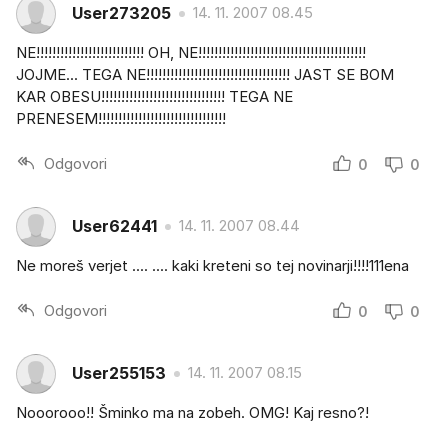
User273205
14. 11. 2007 08.45
NE!!!!!!!!!!!!!!!!!!!!!!!!!!! OH, NE!!!!!!!!!!!!!!!!!!!!!!!!!!!!!!!!!!!!!!!!!!
JOJME... TEGA NE!!!!!!!!!!!!!!!!!!!!!!!!!!!!!!!!!!!! JAST SE BOM
KAR OBESU!!!!!!!!!!!!!!!!!!!!!!!!!!!!!!! TEGA NE
PRENESEM!!!!!!!!!!!!!!!!!!!!!!!!!!!!!!!!
Odgovori
0
0
User62441
14. 11. 2007 08.44
Ne moreš verjet .... .... kaki kreteni so tej novinarji!!!!111ena
Odgovori
0
0
User255153
14. 11. 2007 08.15
Nooorooo!! Šminko ma na zobeh. OMG! Kaj resno?!