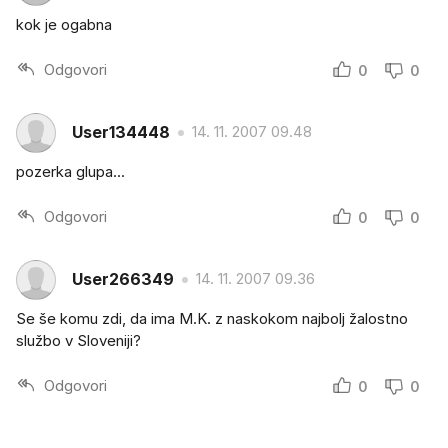
kok je ogabna
Odgovori
0
0
User134448
14. 11. 2007 09.48
pozerka glupa...
Odgovori
0
0
User266349
14. 11. 2007 09.36
Se še komu zdi, da ima M.K. z naskokom najbolj žalostno
službo v Sloveniji?
Odgovori
0
0