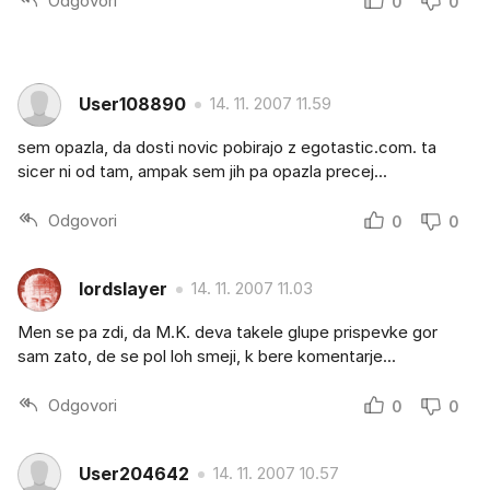
Odgovori
0
0
User108890
14. 11. 2007 11.59
sem opazla, da dosti novic pobirajo z egotastic.com. ta
sicer ni od tam, ampak sem jih pa opazla precej...
Odgovori
0
0
lordslayer
14. 11. 2007 11.03
Men se pa zdi, da M.K. deva takele glupe prispevke gor
sam zato, de se pol loh smeji, k bere komentarje...
Odgovori
0
0
User204642
14. 11. 2007 10.57