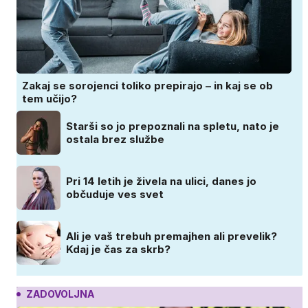
Zakaj se sorojenci toliko prepirajo – in kaj se ob
tem učijo?
Starši so jo prepoznali na spletu, nato je
ostala brez službe
Pri 14 letih je živela na ulici, danes jo
občuduje ves svet
Ali je vaš trebuh premajhen ali prevelik?
Kdaj je čas za skrb?
ZADOVOLJNA