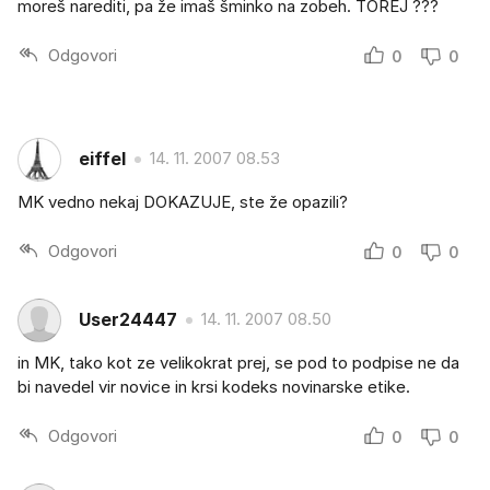
moreš narediti, pa že imaš šminko na zobeh. TOREJ ???
Odgovori
0
0
eiffel
14. 11. 2007 08.53
MK vedno nekaj DOKAZUJE, ste že opazili?
Odgovori
0
0
User24447
14. 11. 2007 08.50
in MK, tako kot ze velikokrat prej, se pod to podpise ne da
bi navedel vir novice in krsi kodeks novinarske etike.
Odgovori
0
0