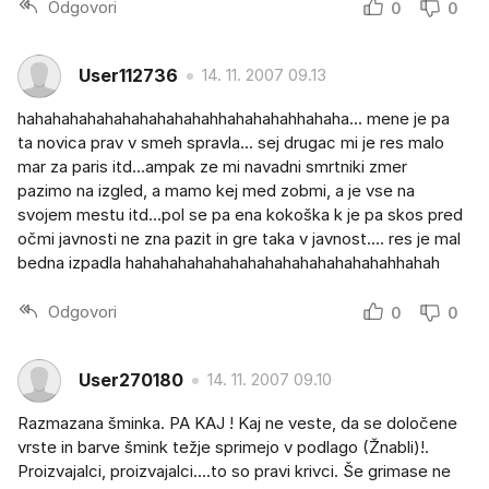
Odgovori
0
0
User112736
14. 11. 2007 09.13
hahahahahahahahahahahahhahahahahhahaha... mene je pa
ta novica prav v smeh spravla... sej drugac mi je res malo
mar za paris itd...ampak ze mi navadni smrtniki zmer
pazimo na izgled, a mamo kej med zobmi, a je vse na
svojem mestu itd...pol se pa ena kokoška k je pa skos pred
očmi javnosti ne zna pazit in gre taka v javnost.... res je mal
bedna izpadla hahahahahahahahahahahahahahahahhahah
Odgovori
0
0
User270180
14. 11. 2007 09.10
Razmazana šminka. PA KAJ ! Kaj ne veste, da se določene
vrste in barve šmink težje sprimejo v podlago (Žnabli)!.
Proizvajalci, proizvajalci....to so pravi krivci. Še grimase ne