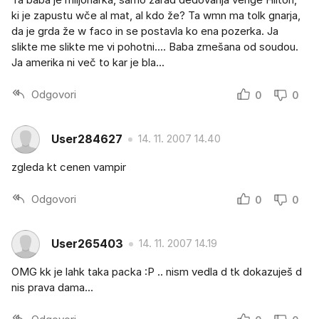
ki je zapustu wče al mat, al kdo že? Ta wmn ma tolk gnarja,
da je grda že w faco in se postavla ko ena pozerka. Ja
slikte me slikte me vi pohotni.... Baba zmešana od soudou.
Ja amerika ni več to kar je bla...
Odgovori
0
0
User284627
14. 11. 2007 14.40
zgleda kt cenen vampir
Odgovori
0
0
User265403
14. 11. 2007 14.19
OMG kk je lahk taka packa :P .. nism vedla d tk dokazuješ d
nis prava dama...