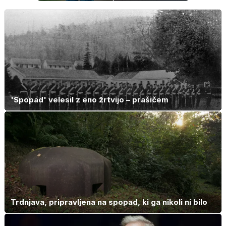
preproste trike
za zmanjšanje
bolečine
'Spopad' velesil z eno žrtvijo – prašičem
Trdnjava, pripravljena na spopad, ki ga nikoli ni bilo