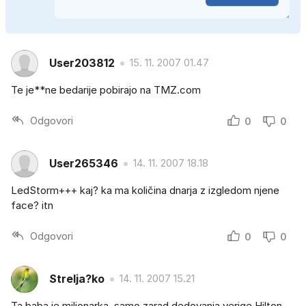
User203812
15. 11. 2007 01.47
Te je**ne bedarije pobirajo na TMZ.com
Odgovori
0
0
User265346
14. 11. 2007 18.18
LedStorm+++ kaj? ka ma količina dnarja z izgledom njene
face? itn
Odgovori
0
0
Strelja?ko
14. 11. 2007 15.21
Ta baba je miljonarka, samo zarad dedovanja verige Hilton,