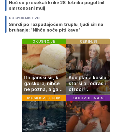
Noč so presekali kriki: 28-letnika pogoltnil
smrtonosni mulj
GOSPODARSTVO
Smrdi po razpadajočem truplu, ljudi sili na
bruhanje: 'Nihče noče piti kave'
OKUSNO.JE
CEKIN.SI
Italijanski sir, ki
Kdo plača kosilo:
ga skoraj nihče
starši ali odrasli
ne pozna, a ga
otroci?
Italijani
Razprava deli
MOSKISVET.COM
ZADOVOLJNA.SI
obožujejo
družine po vsem
svetu