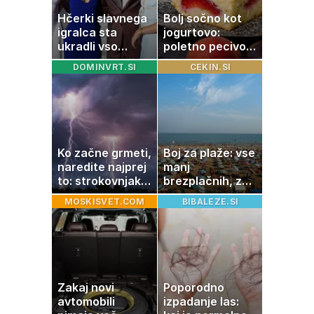
Hčerki slavnega
Bolj sočno kot
igralca sta
jogurtovo:
ukradli vso
poletno pecivo,
pozornost
ki vedno uspe
DOMINVRT.SI
CEKIN.SI
Ko začne grmeti,
Boj za plaže: vse
naredite najprej
manj
to: strokovnjaki
brezplačnih, za
opozarjajo na
ležalnik in
MOSKISVET.COM
BIBALEZE.SI
pogosto napako
senčnik tudi več
kot 40 evrov
Zakaj novi
Poporodno
avtomobili
izpadanje las: