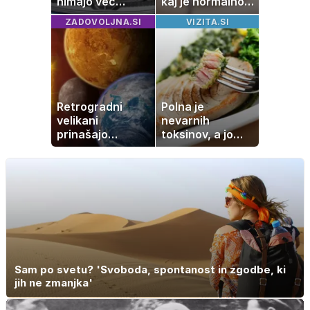
nimajo več
kaj je normalno
rezervne gume?
in kako si
ZADOVOLJNA.SI
VIZITA.SI
pomagati
Retrogradni
Polna je
velikani
nevarnih
prinašajo
toksinov, a jo
pomembne
imamo vsi radi:
premike – kaj
to je najbolj
pomeni, da so
nezdrava riba, ki
Saturn, Neptun
jo mnogi redno
in Pluton hkrati
uživajo
retrogradni?
Sam po svetu? 'Svoboda, spontanost in zgodbe, ki
jih ne zmanjka'