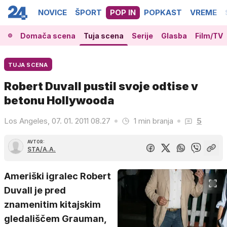
NOVICE
ŠPORT
POP IN
POPKAST
VREME
Domača scena
Tuja scena
Serije
Glasba
Film/TV
TUJA SCENA
Robert Duvall pustil svoje odtise v
betonu Hollywooda
Los Angeles, 07. 01. 2011 08.27
1 min branja
5
AVTOR:
STA/A.A.
Ameriški igralec Robert
Duvall je pred
znamenitim kitajskim
gledališčem Grauman,