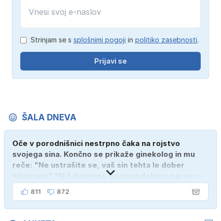
Strinjam se s
splošnimi pogoji
in
politiko zasebnosti
.
Prijavi se
ŠALA DNEVA
Oče v porodnišnici nestrpno čaka na rojstvo
svojega sina. Končno se prikaže ginekolog in mu
reče: "Ne ustrašite se, vaš sin tehta le dober
kilogram!" "Nič čudnega, gospod doktor, saj se z
ženo poznava šele tri mesece."
811
872