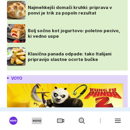
Najmehkejši domači kruhki: priprava v
ponvi je trik za popoln rezultat
Bolj sočno kot jogurtovo: poletno pecivo,
ki vedno uspe
Klasična panada odpade: tako Italijani
pripravijo slastne ocvrte bučke
VOYO