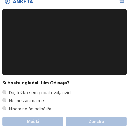
ANKETA
Si boste ogledali film Odiseja?
Da, težko sem pričakoval/a izid.
Ne, ne zanima me.
Nisem se še odločil/a.
Moški
Ženska