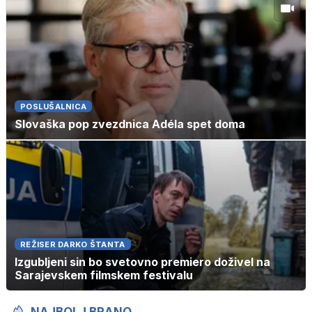
POSLUŠALNICA
Slovaška pop zvezdnica Adéla spet doma
REŽISER DARKO ŠTANTA
Izgubljeni sin bo svetovno premiero doživel na
Sarajevskem filmskem festivalu
NAJBOLJ BRANO