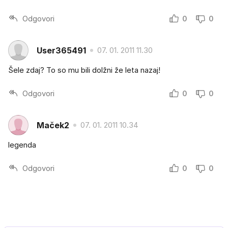
Odgovori
0
0
User365491
07. 01. 2011 11.30
Šele zdaj? To so mu bili dolžni že leta nazaj!
Odgovori
0
0
Maček2
07. 01. 2011 10.34
legenda
Odgovori
0
0