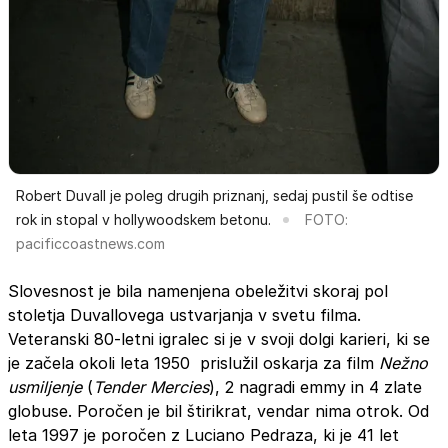
Robert Duvall je poleg drugih priznanj, sedaj pustil še odtise
rok in stopal v hollywoodskem betonu.
FOTO:
pacificcoastnews.com
Slovesnost je bila namenjena obeležitvi skoraj pol
stoletja Duvallovega ustvarjanja v svetu filma.
Veteranski 80-letni igralec si je v svoji dolgi karieri, ki se
je začela okoli leta 1950 prislužil oskarja za film
Nežno
usmiljenje
(
Tender Mercies
), 2 nagradi emmy in 4 zlate
globuse. Poročen je bil štirikrat, vendar nima otrok. Od
leta 1997 je poročen z Luciano Pedraza, ki je 41 let