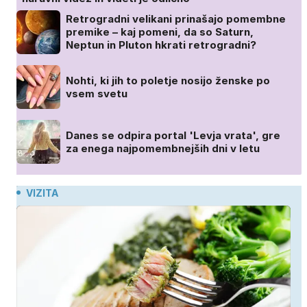
Retrogradni velikani prinašajo pomembne
premike – kaj pomeni, da so Saturn,
Neptun in Pluton hkrati retrogradni?
Nohti, ki jih to poletje nosijo ženske po
vsem svetu
Danes se odpira portal 'Levja vrata', gre
za enega najpomembnejših dni v letu
VIZITA