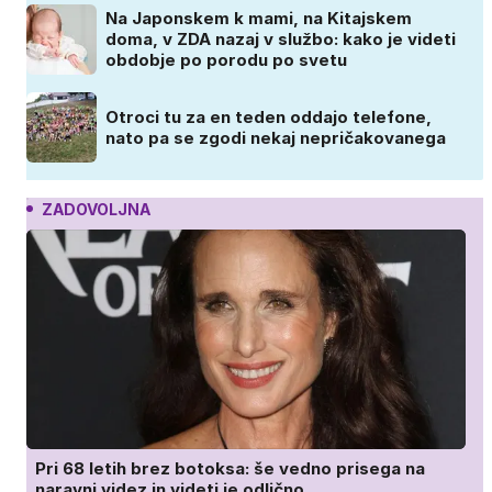
Na Japonskem k mami, na Kitajskem
doma, v ZDA nazaj v službo: kako je videti
obdobje po porodu po svetu
Otroci tu za en teden oddajo telefone,
nato pa se zgodi nekaj nepričakovanega
ZADOVOLJNA
Pri 68 letih brez botoksa: še vedno prisega na
naravni videz in videti je odlično