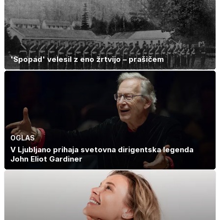
'Spopad' velesil z eno žrtvijo – prašičem
OGLAS
V Ljubljano prihaja svetovna dirigentska legenda
John Eliot Gardiner