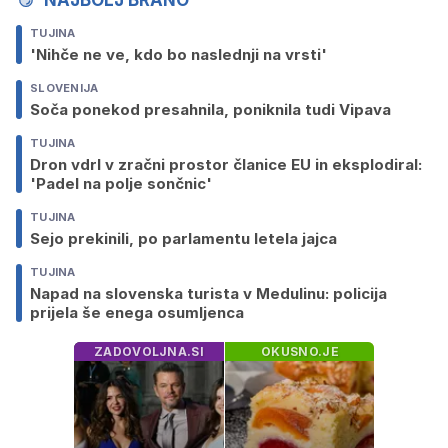
TUJINA
'Nihče ne ve, kdo bo naslednji na vrsti'
SLOVENIJA
Soča ponekod presahnila, poniknila tudi Vipava
TUJINA
Dron vdrl v zračni prostor članice EU in eksplodiral:
'Padel na polje sončnic'
TUJINA
Sejo prekinili, po parlamentu letela jajca
TUJINA
Napad na slovenska turista v Medulinu: policija
prijela še enega osumljenca
ZADOVOLJNA.SI
OKUSNO.JE