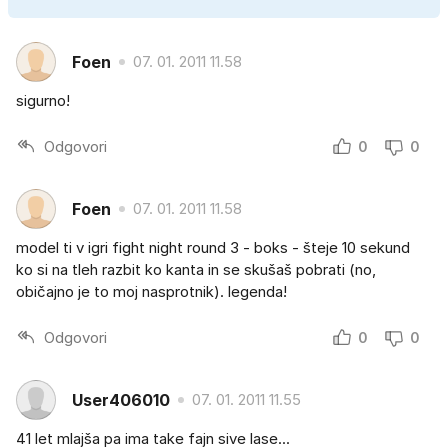
Foen
07. 01. 2011 11.58
sigurno!
Odgovori
0
0
Foen
07. 01. 2011 11.58
model ti v igri fight night round 3 - boks - šteje 10 sekund
ko si na tleh razbit ko kanta in se skušaš pobrati (no,
običajno je to moj nasprotnik). legenda!
Odgovori
0
0
User406010
07. 01. 2011 11.55
41 let mlajša pa ima take fajn sive lase...