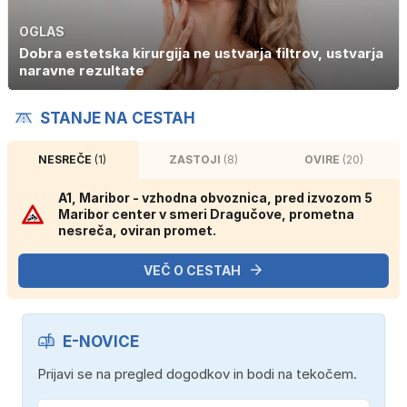
OGLAS
Dobra estetska kirurgija ne ustvarja filtrov, ustvarja
naravne rezultate
STANJE NA CESTAH
NESREČE
(1)
ZASTOJI
(8)
OVIRE
(20)
A1, Maribor - vzhodna obvoznica, pred izvozom 5
Maribor center v smeri Dragučove, prometna
nesreča, oviran promet.
VEČ O CESTAH
E-NOVICE
Prijavi se na pregled dogodkov in bodi na tekočem.