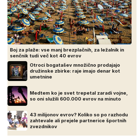
Boj za plaže: vse manj brezplačnih, za ležalnik in
senčnik tudi več kot 40 evrov
Otroci bogatašev množično prodajajo
družinske zbirke: raje imajo denar kot
umetnine
Medtem ko je svet trepetal zaradi vojne,
so oni služili 600.000 evrov na minuto
43 milijonov evrov? Koliko so po razhodu
zahtevale ali prejele partnerice športnih
zvezdnikov