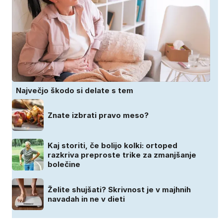
Največjo škodo si delate s tem
Znate izbrati pravo meso?
Kaj storiti, če bolijo kolki: ortoped
razkriva preproste trike za zmanjšanje
bolečine
Želite shujšati? Skrivnost je v majhnih
navadah in ne v dieti