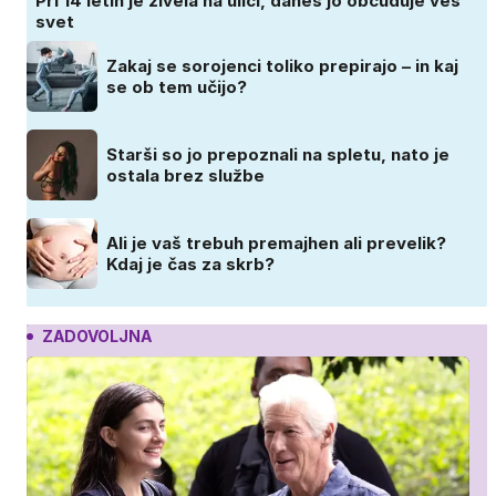
Pri 14 letih je živela na ulici, danes jo občuduje ves
svet
Zakaj se sorojenci toliko prepirajo – in kaj
se ob tem učijo?
Starši so jo prepoznali na spletu, nato je
ostala brez službe
Ali je vaš trebuh premajhen ali prevelik?
Kdaj je čas za skrb?
ZADOVOLJNA