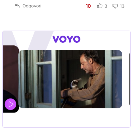
Odgovori
-10
3
13
…