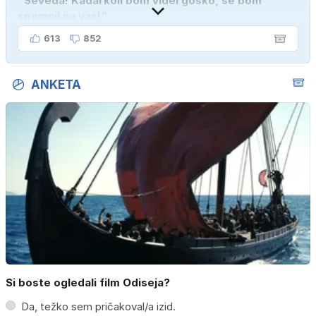
"Seveda! Kadarkoli bom videl gosko, se bom
spomnil na vas!"
613
852
ANKETA
Si boste ogledali film Odiseja?
Da, težko sem pričakoval/a izid.