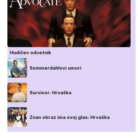
Hudičev odvetnik
Sommerdahlovi umori
Survivor: Hrvaška
Znan obraz ima svoj glas: Hrvaška