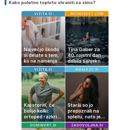
Kako poletno toploto shraniti za zimo?
VIZITA.SI
MOSKISVET.COM
Največjo škodo
Tina Gaber za
si delate s tem,
40. rojstni dan
ko ne namenjate
dobila sanjsko
pozornosti
darilo
VIZITA.SI
BIBALEZE.SI
prebavi
Kaj storiti, če
Starši so jo
bolijo kolki:
prepoznali na
ortoped razkriva
spletu, nato je
preproste trike
ostala brez
DOMINVRT.SI
ZADOVOLJNA.SI
za zmanjšanje
službe