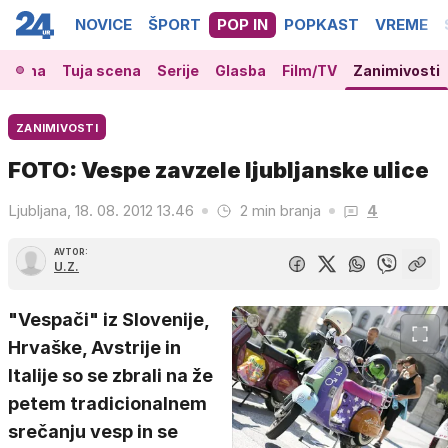
NOVICE
ŠPORT
POP IN
POPKAST
VREME
 scena
Tuja scena
Serije
Glasba
Film/TV
Zanimivosti
ZANIMIVOSTI
FOTO: Vespe zavzele ljubljanske ulice
Ljubljana, 18. 08. 2012 13.46
2 min branja
4
AVTOR:
U.Z.
"Vespači" iz Slovenije,
Hrvaške, Avstrije in
Italije so se zbrali na že
petem tradicionalnem
srečanju vesp in se