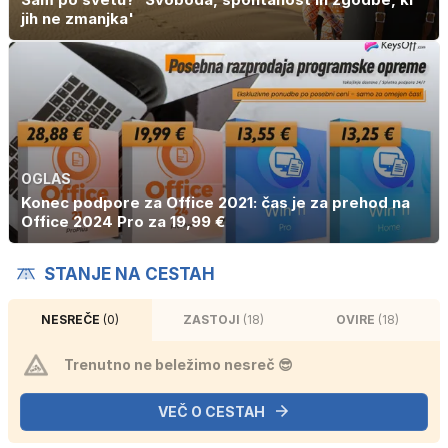
jih ne zmanjka'
OGLAS
Konec podpore za Office 2021: čas je za prehod na
Office 2024 Pro za 19,99 €
STANJE NA CESTAH
NESREČE
(0)
ZASTOJI
(18)
OVIRE
(18)
Trenutno ne beležimo nesreč 😎
VEČ O CESTAH