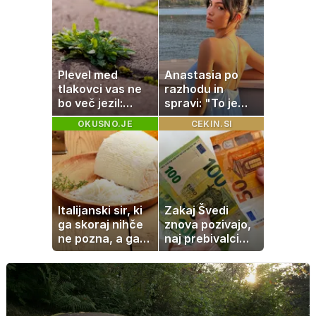
bolečine
Plevel med
Anastasia po
tlakovci vas ne
razhodu in
bo več jezil:
spravi: "To je
pomagajo vam
največja
OKUSNO.JE
CEKIN.SI
stvari, ki jih
napaka, ki jo
imate v kuhinji
naredimo v jezi"
Italijanski sir, ki
Zakaj Švedi
ga skoraj nihče
znova pozivajo,
ne pozna, a ga
naj prebivalci
Italijani
hranijo gotovino
obožujejo
doma?