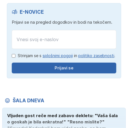
E-NOVICE
Prijavi se na pregled dogodkov in bodi na tekočem.
Strinjam se s
splošnimi pogoji
in
politiko zasebnosti
.
Prijavi se
ŠALA DNEVA
Vljuden gost reče med zabavo dekletu: "Vaša šala
o goskah je bila enkratna!" "Resno mislite?"