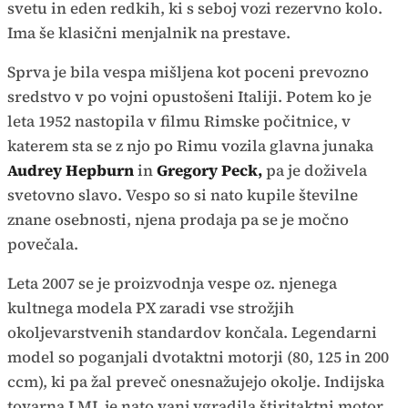
svetu in eden redkih, ki s seboj vozi rezervno kolo.
Ima še klasični menjalnik na prestave.
Sprva je bila vespa mišljena kot poceni prevozno
sredstvo v po vojni opustošeni Italiji. Potem ko je
leta 1952 nastopila v filmu Rimske počitnice, v
katerem sta se z njo po Rimu vozila glavna junaka
Audrey Hepburn
in
Gregory Peck,
pa je doživela
svetovno slavo. Vespo so si nato kupile številne
znane osebnosti, njena prodaja pa se je močno
povečala.
Leta 2007 se je proizvodnja vespe oz. njenega
kultnega modela PX zaradi vse strožjih
okoljevarstvenih standardov končala. Legendarni
model so poganjali dvotaktni motorji (80, 125 in 200
ccm), ki pa žal preveč onesnažujejo okolje. Indijska
tovarna LML je nato vanj vgradila štiritaktni motor,