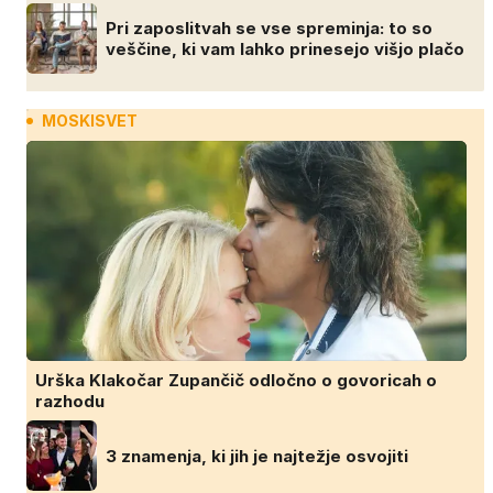
Pri zaposlitvah se vse spreminja: to so
veščine, ki vam lahko prinesejo višjo plačo
MOSKISVET
Urška Klakočar Zupančič odločno o govoricah o
razhodu
3 znamenja, ki jih je najtežje osvojiti