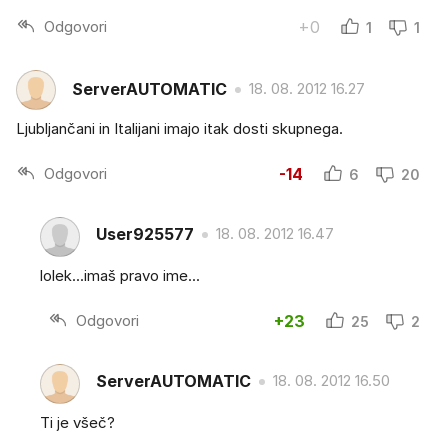
Odgovori
+0
1
1
ServerAUTOMATIC
18. 08. 2012 16.27
Ljubljančani in Italijani imajo itak dosti skupnega.
Odgovori
-14
6
20
User925577
18. 08. 2012 16.47
lolek...imaš pravo ime...
Odgovori
+23
25
2
ServerAUTOMATIC
18. 08. 2012 16.50
Ti je všeč?