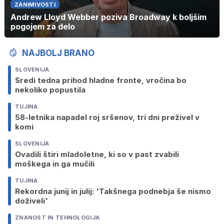
ZANIMIVOSTI
Andrew Lloyd Webber poziva Broadway k boljšim
pogojem za delo
NAJBOLJ BRANO
SLOVENIJA
Sredi tedna prihod hladne fronte, vročina bo
nekoliko popustila
TUJINA
58-letnika napadel roj sršenov, tri dni preživel v
komi
SLOVENIJA
Ovadili štiri mladoletne, ki so v past zvabili
moškega in ga mučili
TUJINA
Rekordna junij in julij: 'Takšnega podnebja še nismo
doživeli'
ZNANOST IN TEHNOLOGIJA