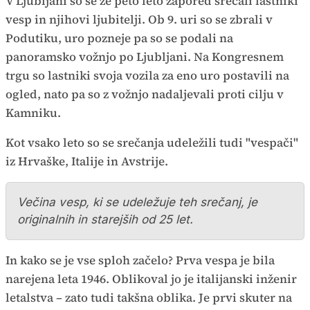
V Ljubljani so se že peto leto zapored srečali lastniki
vesp in njihovi ljubitelji. Ob 9. uri so se zbrali v
Podutiku, uro pozneje pa so se podali na
panoramsko vožnjo po Ljubljani. Na Kongresnem
trgu so lastniki svoja vozila za eno uro postavili na
ogled, nato pa so z vožnjo nadaljevali proti cilju v
Kamniku.
Kot vsako leto so se srečanja udeležili tudi "vespači"
iz Hrvaške, Italije in Avstrije.
Večina vesp, ki se udeležuje teh srečanj, je
originalnih in starejših od 25 let.
In kako se je vse sploh začelo? Prva vespa je bila
narejena leta 1946. Oblikoval jo je italijanski inženir
letalstva – zato tudi takšna oblika. Je prvi skuter na