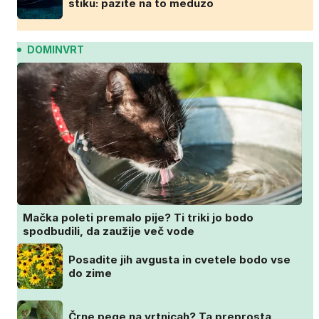
stiku: pazite na to meduzo
DOMINVRT
Mačka poleti premalo pije? Ti triki jo bodo
spodbudili, da zaužije več vode
Posadite jih avgusta in cvetele bodo vse
do zime
Črne pege na vrtnicah? Ta preprosta