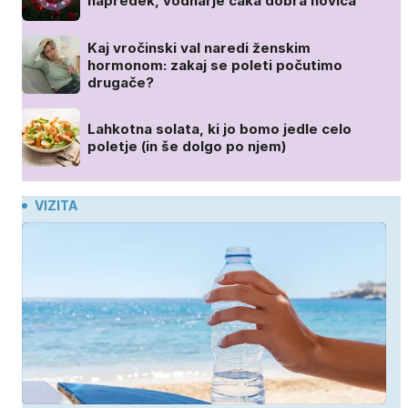
napredek, vodnarje čaka dobra novica
Kaj vročinski val naredi ženskim
hormonom: zakaj se poleti počutimo
drugače?
Lahkotna solata, ki jo bomo jedle celo
poletje (in še dolgo po njem)
VIZITA