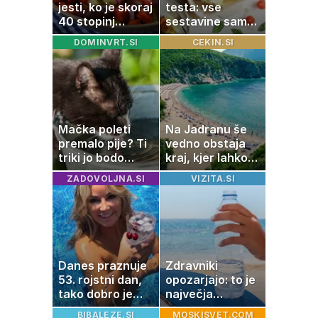
jesti, ko je skoraj
testa: vse
40 stopinj
sestavine samo
Celzija: 5 kosil
zmešate in
DOMINVRT.SI
CEKIN.SI
brez prižiganja
pečica opravi
pečice
ostalo
Mačka poleti
Na Jadranu še
premalo pije? Ti
vedno obstaja
triki jo bodo
kraj, kjer lahko
spodbudili, da
dopustujete
ZADOVOLJNA.SI
VIZITA.SI
zaužije več vode
poceni:
nastanitev že od
10 evrov, kosilo
za pet evrov
Danes praznuje
Zdravniki
53. rojstni dan,
opozarjajo: to je
tako dobro je
največja
videti znana
napaka, ki jo
BIBALEZE.SI
MOSKISVET.COM