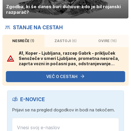
Zgodba, ki še danes buri duhove: kdo je bil rojanski
razparač?
STANJE NA CESTAH
NESREČE
(1)
ZASTOJI
(6)
OVIRE
(16)
A1, Koper - Ljubljana, razcep Gabrk - priključek
Senožeče v smeri Ljubljane, prometna nesreča,
zaprta vozni in počasni pas, odstranjevanje
posledic gorečega vozila.
VEČ O CESTAH
E-NOVICE
Prijavi se na pregled dogodkov in bodi na tekočem.