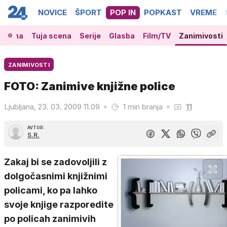
NOVICE
ŠPORT
POP IN
POPKAST
VREME
 scena
Tuja scena
Serije
Glasba
Film/TV
Zanimivosti
ZANIMIVOSTI
FOTO: Zanimive knjižne police
Ljubljana, 23. 03. 2009 11.09
1 min branja
11
AVTOR:
S.R.
Zakaj bi se zadovoljili z
dolgočasnimi knjižnimi
policami, ko pa lahko
svoje knjige razporedite
po policah zanimivih