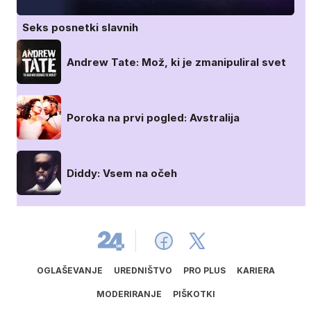
Seks posnetki slavnih
Andrew Tate: Mož, ki je zmanipuliral svet
Poroka na prvi pogled: Avstralija
Diddy: Vsem na očeh
OGLAŠEVANJE
UREDNIŠTVO
PRO PLUS
KARIERA
MODERIRANJE
PIŠKOTKI