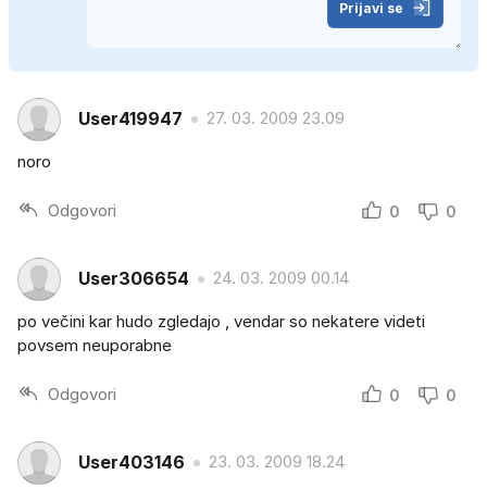
Prijavi se
User419947
27. 03. 2009 23.09
noro
Odgovori
0
0
User306654
24. 03. 2009 00.14
po večini kar hudo zgledajo , vendar so nekatere videti
povsem neuporabne
Odgovori
0
0
User403146
23. 03. 2009 18.24