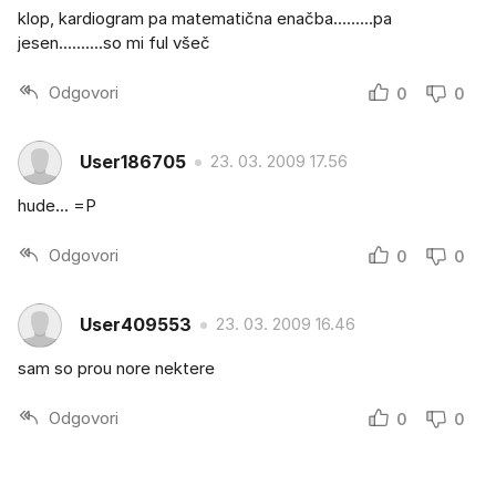
klop, kardiogram pa matematična enačba.........pa
jesen..........so mi ful všeč
Odgovori
0
0
User186705
23. 03. 2009 17.56
hude... =P
Odgovori
0
0
User409553
23. 03. 2009 16.46
sam so prou nore nektere
Odgovori
0
0