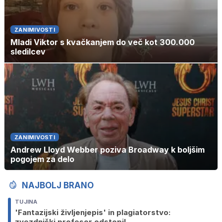
ZANIMIVOSTI
Mladi Viktor s kvačkanjem do več kot 300.000
sledilcev
ZANIMIVOSTI
Andrew Lloyd Webber poziva Broadway k boljšim
pogojem za delo
NAJBOLJ BRANO
TUJINA
'Fantazijski življenjepis' in plagiatorstvo:
zvezdniški profesor odstopil