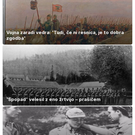
Vojna zaradi vedra: 'Tudi, če ni resnica, je to dobra
zgodba'
'Spopad' velesil z eno žrtvijo – prašičem