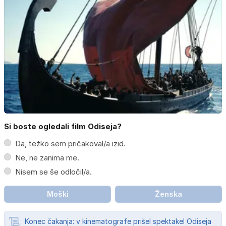
Si boste ogledali film Odiseja?
Da, težko sem pričakoval/a izid.
Ne, ne zanima me.
Nisem se še odločil/a.
Moški
Ženska
Konec čakanja: v kinematografe prišel spektakel Odiseja