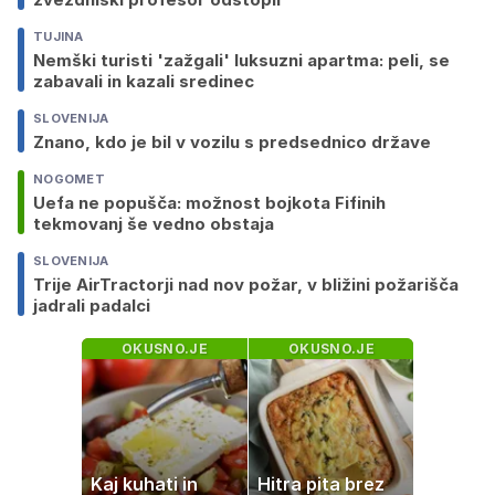
TUJINA
Nemški turisti 'zažgali' luksuzni apartma: peli, se
zabavali in kazali sredinec
SLOVENIJA
Znano, kdo je bil v vozilu s predsednico države
NOGOMET
Uefa ne popušča: možnost bojkota Fifinih
tekmovanj še vedno obstaja
SLOVENIJA
Trije AirTractorji nad nov požar, v bližini požarišča
jadrali padalci
OKUSNO.JE
OKUSNO.JE
Kaj kuhati in
Hitra pita brez