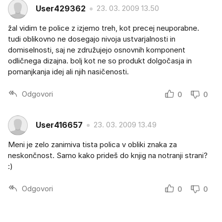
User429362
23. 03. 2009 13.50
žal vidim te police z izjemo treh, kot precej neuporabne.
tudi oblikovno ne dosegajo nivoja ustvarjalnosti in
domiselnosti, saj ne združujejo osnovnih komponent
odličnega dizajna. bolj kot ne so produkt dolgočasja in
pomanjkanja idej ali njih nasičenosti.
Odgovori
0
0
User416657
23. 03. 2009 13.49
Meni je zelo zanimiva tista polica v obliki znaka za
neskončnost. Samo kako prideš do knjig na notranji strani?
:)
Odgovori
0
0