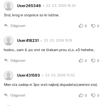
User265346
23. 03. 2009 16.35
Stol, krog in stopnice so kr luštne.
Odgovori
0
0
User418231
23. 03. 2009 16.19
hudoo...sam 4. po vrst ne štekam prou zLo..xD hehehe..
Odgovori
0
0
User431593
23. 03. 2009 13.52
Men sta zadnja in 3po vrsti najbolj dopadeta(zanimivi sta).
Odgovori
0
0