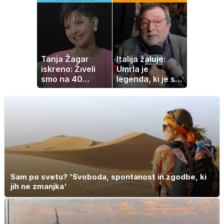
Slovenka
ljudje delajo med
vročino
Tanja Žagar
Italija žaluje:
iskreno: Živeli
Umrla je
smo na 40
legenda, ki je s
kvadratih, a
svojimi pesmimi
imela sem vse,
zaznamovala
kar otrok
Italijo
potrebuje
Sam po svetu? 'Svoboda, spontanost in zgodbe, ki
jih ne zmanjka'