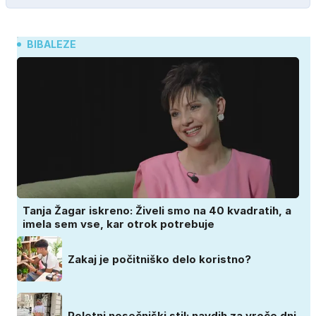
BIBALEZE
Tanja Žagar iskreno: Živeli smo na 40 kvadratih, a
imela sem vse, kar otrok potrebuje
Zakaj je počitniško delo koristno?
Poletni nosečniški stil: navdih za vroče dni