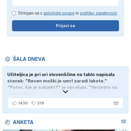
Strinjam se s
splošnimi pogoji
in
politiko zasebnosti
.
Prijavi se
ŠALA DNEVA
Učiteljica je pri uri slovenščine na tablo napisala
stavek: "Reven moški je umrl zaradi lakote."
"Peter, kje je subjekt?" je vprašala. "Verjetno na
pokopališču!"
1430
219
ANKETA