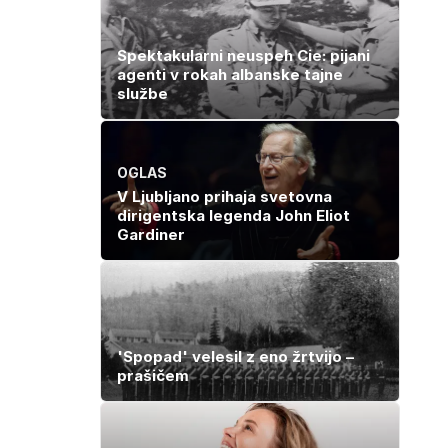
kot 40 evrov
Spektakularni neuspeh Cie: pijani
agenti v rokah albanske tajne
službe
OGLAS
V Ljubljano prihaja svetovna
dirigentska legenda John Eliot
Gardiner
'Spopad' velesil z eno žrtvijo –
prašičem