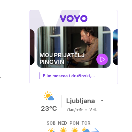
UEFA
SUPERPOKAL
.
V živo na VOYO: sreda ob 20.30
Ljubljana
23°C
7km/h
V
SOB
NED
PON
TOR