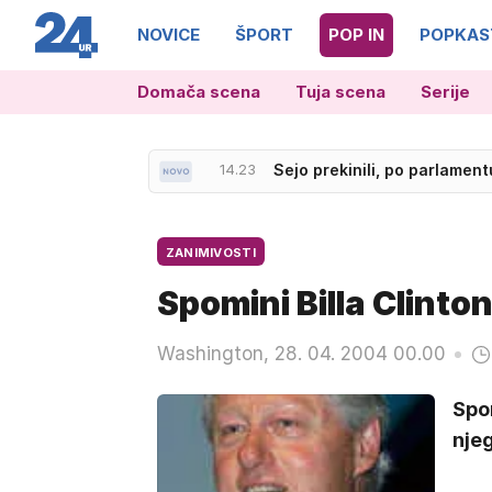
NOVICE
ŠPORT
POP IN
POPKAS
Domača scena
Tuja scena
Serije
14.23
Sejo prekinili, po parlament
ZANIMIVOSTI
Spomini Billa Clinto
Washington, 28. 04. 2004 00.00
Spo
njeg