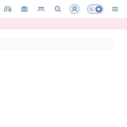
Preklopi barvni na
ZIN
a