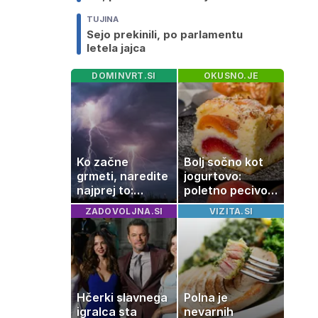
TUJINA
Sejo prekinili, po parlamentu
letela jajca
DOMINVRT.SI
OKUSNO.JE
Ko začne
Bolj sočno kot
grmeti, naredite
jogurtovo:
najprej to:
poletno pecivo,
strokovnjaki
ki vedno uspe
ZADOVOLJNA.SI
VIZITA.SI
opozarjajo na
pogosto napako
Hčerki slavnega
Polna je
igralca sta
nevarnih