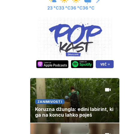
23 °C
33 °C
36 °C
36 °C
ZANIMIVOSTI
Koruzna džungla: edini labirint, ki
ga na koncu lahko poješ