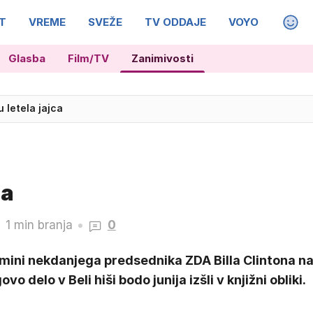
T
VREME
SVEŽE
TV ODDAJE
VOYO
MAGA
Glasba
Film/TV
Zanimivosti
u letela jajca
na
1 min branja
0
mini nekdanjega predsednika ZDA Billa Clintona n
ovo delo v Beli hiši bodo junija izšli v knjižni obliki.