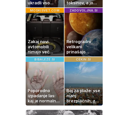
ukradli vso
toksinov, a jo
pozornost
imamo vsi radi:
MOSKISVET.COM
ZADOVOLJNA.SI
to je najbolj
nezdrava riba, ki
jo mnogi redno
uživajo
Zakaj novi
Retrogradni
avtomobili
velikani
nimajo več
prinašajo
rezervne gume?
pomembne
BIBALEZE.SI
CEKIN.SI
premike – kaj
pomeni, da so
Saturn, Neptun
in Pluton hkrati
retrogradni?
Poporodno
Boj za plaže: vse
izpadanje las:
manj
kaj je normalno
brezplačnih, za
in kako si
ležalnik in
pomagati
senčnik tudi več