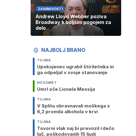
ZANIMIVOSTI
Andrew Lloyd Webber poziva
Broadway k boljšim pogojem za
delo
NAJBOLJ BRANO
TUJINA
Upokojenec ugrabil štiriletnika in
ga odpeljal v svoje stanovanje
NOGOMET
Umrl oče Lionela Messija
TUJINA
V Splitu obravnavali moškega s
6,2 promila alkohola v krvi
TUJINA
Tovorni vlak naj bi prevozil rdečo
luč, poškodovanih 15 ljudi