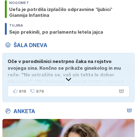
NOGOMET
Uefa je potrdila izplačilo odpravnine 'ljubici'
Giannija Infantina
TUJINA
Sejo prekinili, po parlamentu letela jajca
ŠALA DNEVA
Oče v porodnišnici nestrpno čaka na rojstvo
svojega sina. Končno se prikaže ginekolog in mu
reče: "Ne ustrašite se, vaš sin tehta le dober
kilogram!" "Nič čudnega, gospod doktor, saj se z
ženo poznava šele tri mesece."
816
876
ANKETA