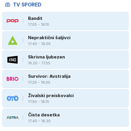
TV SPORED
Bandit
17.05 - 18.10
Nepraktični šaljivci
17.40 - 18.00
Skrivna ljubezen
16.20 - 17.55
Survivor: Avstralija
17.20 - 19.00
Živalski preiskovalci
17.50 - 18.15
Čista desetka
17.45 - 18.30