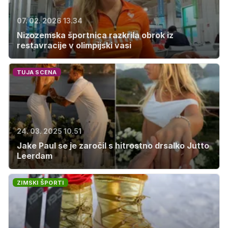
07. 02. 2026 13.34
Nizozemska športnica razkrila obrok iz
restavracije v olimpijski vasi
TUJA SCENA
24. 03. 2025 10.51
Jake Paul se je zaročil s hitrostno drsalko Jutto
Leerdam
ZIMSKI ŠPORTI