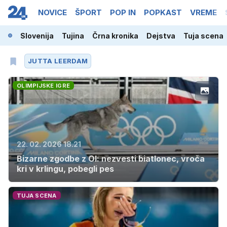
NOVICE
ŠPORT
POP IN
POPKAST
VREME
Slovenija
Tujina
Črna kronika
Dejstva
Tuja scena
JUTTA LEERDAM
OLIMPIJSKE IGRE
22. 02. 2026 18.21
Bizarne zgodbe z OI: nezvesti biatlonec, vroča
kri v krlingu, pobegli pes
TUJA SCENA