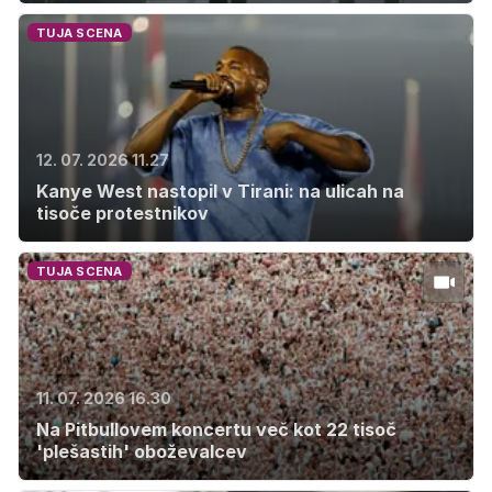
TUJA SCENA
12. 07. 2026 11.27
Kanye West nastopil v Tirani: na ulicah na
tisoče protestnikov
TUJA SCENA
11. 07. 2026 16.30
Na Pitbullovem koncertu več kot 22 tisoč
'plešastih' oboževalcev