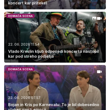
koncert kar pritekel
DOMAČA SCENA
22. 06. 2026 11.54
Vlado Kreslin kljub odpovedi koncerta nastopil
kar pod streho podjetja
DOMAČA SCENA
22. 06. 2026 07.57
Bojan in Kris po Karnevalu: To je bil dobesedno
vlakec smrti emocij