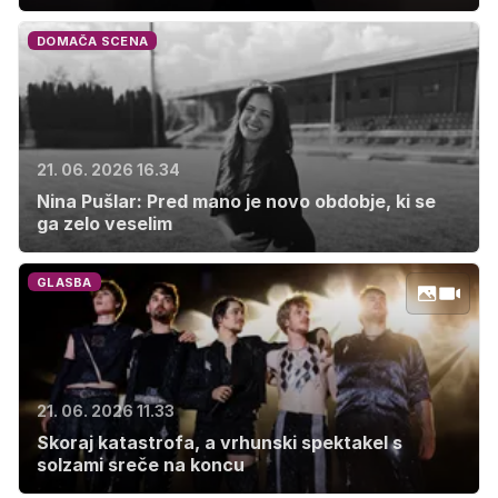
DOMAČA SCENA
21. 06. 2026 16.34
Nina Pušlar: Pred mano je novo obdobje, ki se
ga zelo veselim
GLASBA
21. 06. 2026 11.33
Skoraj katastrofa, a vrhunski spektakel s
solzami sreče na koncu