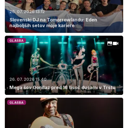
26. 07. 2026 13.12
Slovenski DJ na Tomorrowlandu: Eden
najboljših setov moje kariere
GLASBA
26. 07. 2026 15.40
Mega šov Gorillaz pred 16 tisoč dušami v Trstu
GLASBA