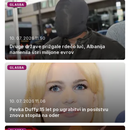
GLASBA
10. 07. 2026 11.50
Druge države prižgale rdečo luč, Albanija
namenila štiri milijone evrov
GLASBA
10. 07. 2026 11.06
Pevka Duffy 15 let po ugrabitvi in posilstvu
znova stopila na oder