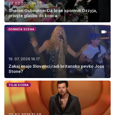
23. 07. 2026 10.06
Sharon Osbourne: Da bi se spomnili Ozzyja,
privijte glasbo do konca
DOMAČA SCENA
19. 07. 2026 16.17
Zakaj imajo Slovenci radi britansko pevko Joss
Stone?
TUJA SCENA
22. 07. 2026 12.58