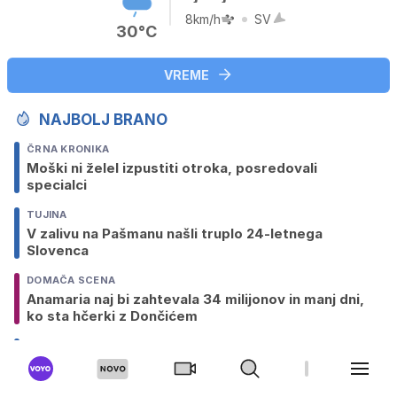
8km/h
SV
30°C
VREME
NAJBOLJ BRANO
ČRNA KRONIKA
Moški ni želel izpustiti otroka, posredovali
specialci
TUJINA
V zalivu na Pašmanu našli truplo 24-letnega
Slovenca
DOMAČA SCENA
Anamaria naj bi zahtevala 34 milijonov in manj dni,
ko sta hčerki z Dončićem
SLOVENIJA
Sedem držav kritičnih zaradi slovenske blokade pri
imenovanju Fajonove