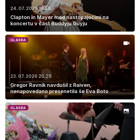
24. 07. 2026 18.56
Clapton in Mayer med nastopajočimi na
koncertu v čast Buddyju Guyju
GLASBA
23. 07. 2026 20.20
Gregor Ravnik navdušil z Raiven,
nenapovedano presenetila še Eva Boto
GLASBA