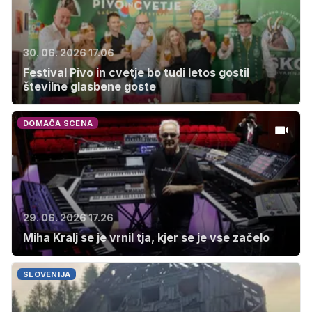
30. 06. 2026 17.06
Festival Pivo in cvetje bo tudi letos gostil
številne glasbene goste
DOMAČA SCENA
29. 06. 2026 17.26
Miha Kralj se je vrnil tja, kjer se je vse začelo
SLOVENIJA