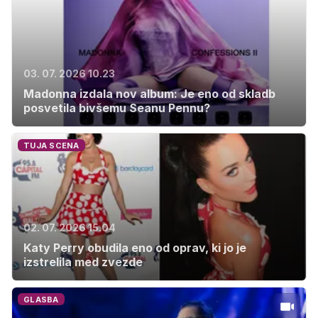
03. 07. 2026 10.23
Madonna izdala nov album: Je eno od skladb
posvetila bivšemu Seanu Pennu?
TUJA SCENA
02. 07. 2026 15.04
Katy Perry obudila eno od oprav, ki jo je
izstrelila med zvezde
GLASBA