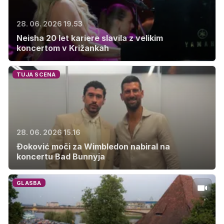
28. 06. 2026 19.53
Neisha 20 let kariere slavila z velikim
koncertom v Križankah
TUJA SCENA
28. 06. 2026 15.16
Đoković moči za Wimbledon nabiral na
koncertu Bad Bunnyja
GLASBA