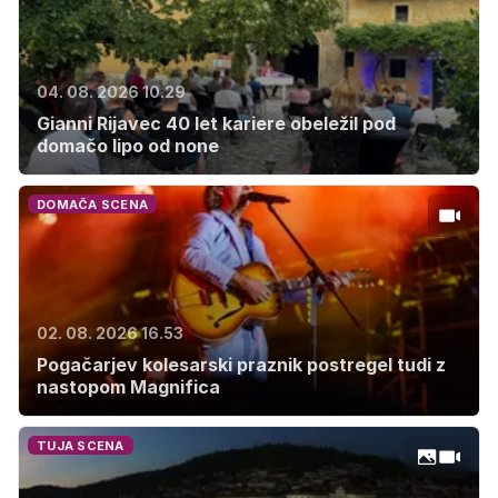
04. 08. 2026 10.29
Gianni Rijavec 40 let kariere obeležil pod
domačo lipo od none
DOMAČA SCENA
02. 08. 2026 16.53
Pogačarjev kolesarski praznik postregel tudi z
nastopom Magnifica
TUJA SCENA