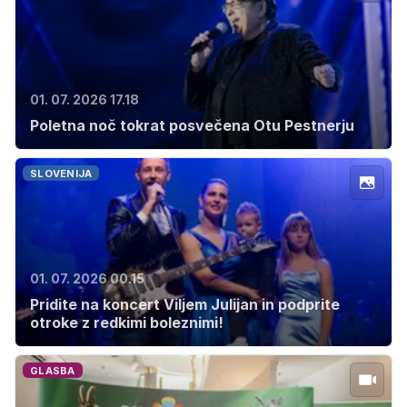
01. 07. 2026 17.18
Poletna noč tokrat posvečena Otu Pestnerju
SLOVENIJA
01. 07. 2026 00.15
Pridite na koncert Viljem Julijan in podprite
otroke z redkimi boleznimi!
GLASBA