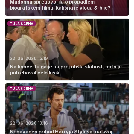
Madonna spregovorila o propadlem
biografskem filmu: kakšna je vloga Srbije?
TUJA SCENA
22. 06. 2026 15.19
Na koncertu ga je najprej obšla slabost, nato je
potreboval celo kisik
TUJA SCENA
22. 06. 2026 13.16
Nenavaden prihod Harryja Stylesa: na svoj