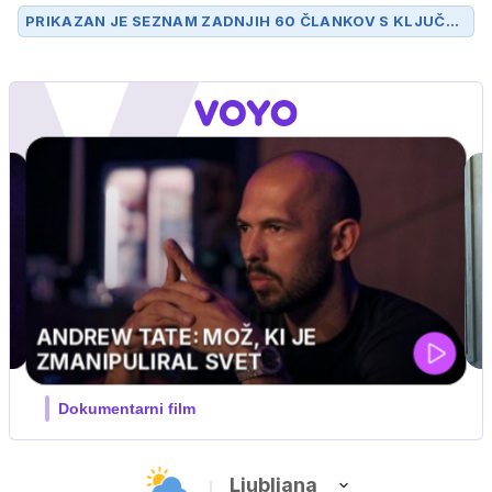
PRIKAZAN JE SEZNAM ZADNJIH 60 ČLANKOV S KLJUČN
O BESEDO
KONCERT
.
UEFA SUPERPOKAL
V živo na VOYO: sreda ob 20.30
…
Ljubljana