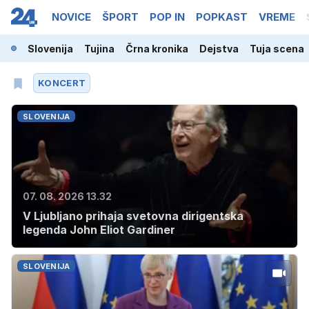
NOVICE
ŠPORT
POP IN
POPKAST
VREME
Slovenija
Tujina
Črna kronika
Dejstva
Tuja scena
KONCERT
SLOVENIJA
07. 08. 2026 13.32
V Ljubljano prihaja svetovna dirigentska
legenda John Eliot Gardiner
SLOVENIJA