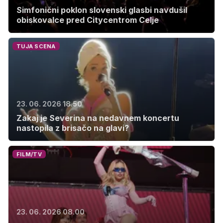
Simfonični poklon slovenski glasbi navdušil
obiskovalce pred Citycentrom Celje
TUJA SCENA
23. 06. 2026 18.50
Zakaj je Severina na nedavnem koncertu
nastopila z brisačo na glavi?
FILM/TV
23. 06. 2026 08.00