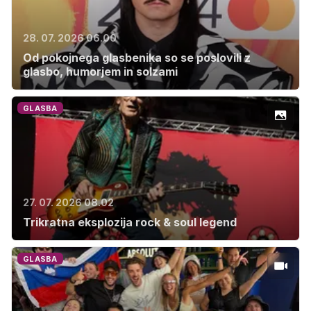
28. 07. 2026 06.00
Od pokojnega glasbenika so se poslovili z
glasbo, humorjem in solzami
GLASBA
27. 07. 2026 08.02
Trikratna eksplozija rock & soul legend
GLASBA