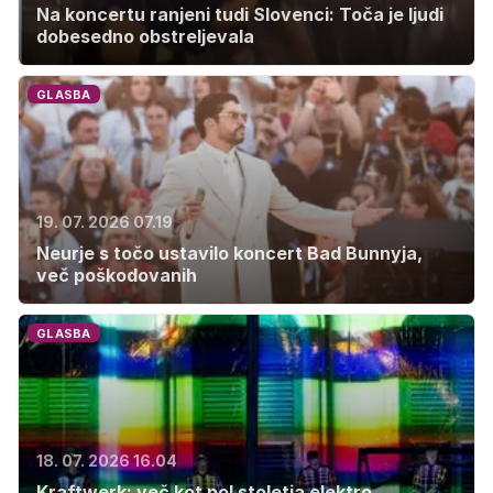
Na koncertu ranjeni tudi Slovenci: Toča je ljudi
dobesedno obstreljevala
GLASBA
19. 07. 2026 07.19
Neurje s točo ustavilo koncert Bad Bunnyja,
več poškodovanih
GLASBA
18. 07. 2026 16.04
Kraftwerk: več kot pol stoletja elektro