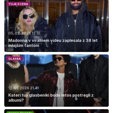
TUJA SCENA
05. 02. 2026 12.10
Madonna v viralnem videu zaplesala z 38 let
mlajšim fantom
GLASBA
12. 01. 2026 21.41
Kateri tuji glasbeniki bodo letos postregli z
albumi?