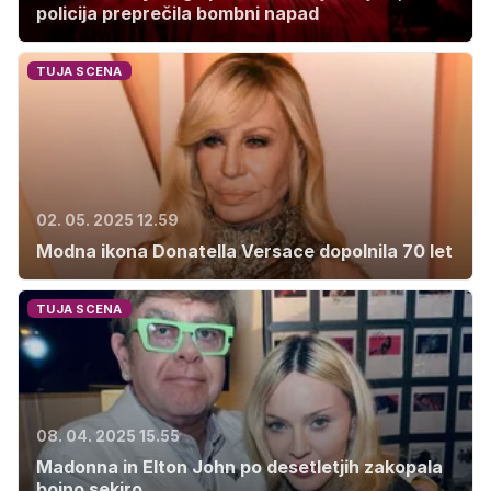
policija preprečila bombni napad
TUJA SCENA
02. 05. 2025 12.59
Modna ikona Donatella Versace dopolnila 70 let
TUJA SCENA
08. 04. 2025 15.55
Madonna in Elton John po desetletjih zakopala
bojno sekiro