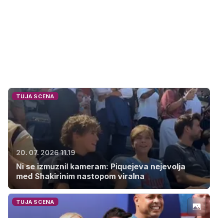
TUJA SCENA
20. 07. 2026 11.19
Ni se izmuznil kameram: Piquejeva nejevolja
med Shakirinim nastopom viralna
TUJA SCENA