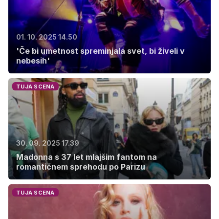
01. 10. 2025 14.50
'Če bi umetnost spreminjala svet, bi živeli v
nebesih'
TUJA SCENA
30. 09. 2025 17.39
Madonna s 37 let mlajšim fantom na
romantičnem sprehodu po Parizu
TUJA SCENA