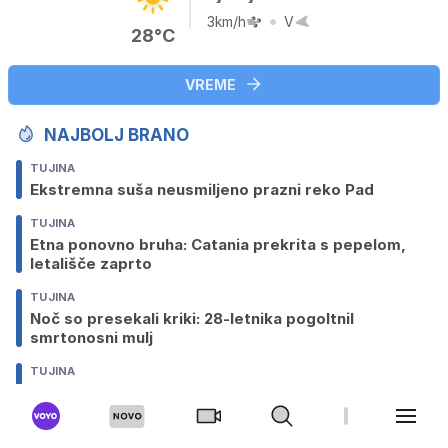
3km/h
V
28°C
VREME
NAJBOLJ BRANO
TUJINA
Ekstremna suša neusmiljeno prazni reko Pad
TUJINA
Etna ponovno bruha: Catania prekrita s pepelom,
letališče zaprto
TUJINA
Noč so presekali kriki: 28-letnika pogoltnil
smrtonosni mulj
TUJINA
Jezni na Zelenskega: v Prištini sneli veliko
ukrajinsko zastavo
GOSPODARSTVO