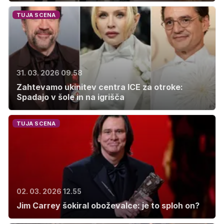
TUJA SCENA
31. 03. 2026 09.58
Zahtevamo ukinitev centra ICE za otroke:
Spadajo v šole in na igrišča
TUJA SCENA
02. 03. 2026 12.55
Jim Carrey šokiral oboževalce: je to sploh on?