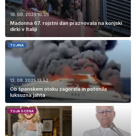
18. 08. 2025 10.58
Madonna 67. rojstni dan praznovala na konjski
dirki v Italiji
TUJINA
13. 08. 2025 13.52
Ob španskem otoku zagorela in potonila
luksuzna jahta
TUJA SCENA