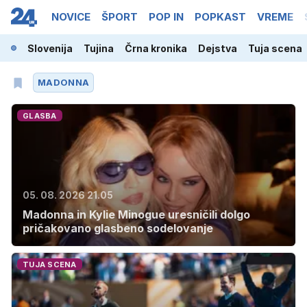
NOVICE
ŠPORT
POP IN
POPKAST
VREME
Slovenija
Tujina
Črna kronika
Dejstva
Tuja scena
MADONNA
GLASBA
05. 08. 2026 21.05
Madonna in Kylie Minogue uresničili dolgo
pričakovano glasbeno sodelovanje
TUJA SCENA