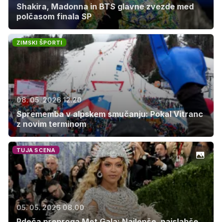
Shakira, Madonna in BTS glavne zvezde med
polčasom finala SP
ZIMSKI ŠPORTI
08. 05. 2026 12.20
Sprememba v alpskem smučanju: Pokal Vitranc
z novim terminom
TUJA SCENA
05. 05. 2026 08.00
Rdeča preproga Met Gala: Najlepše, najslabše