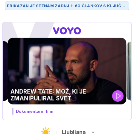
PRIKAZAN JE SEZNAM ZADNJIH 60 ČLANKOV S KLJUČN
O BESEDO
MADONNA
.
Ljubljana