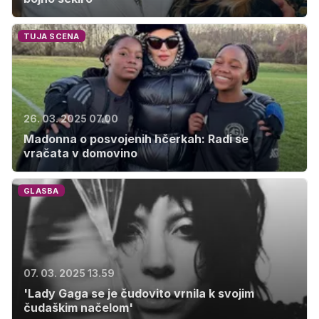
TUJA SCENA
26. 03. 2025 07.00
Madonna o posvojenih hčerkah: Radi se
vračata v domovino
GLASBA
07. 03. 2025 13.59
'Lady Gaga se je čudovito vrnila k svojim
čudaškim načelom'