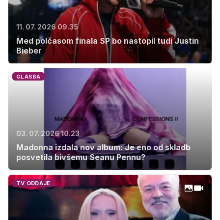
11. 07. 2026 09.35
Med polčasom finala SP bo nastopil tudi Justin
Bieber
GLASBA
03. 07. 2026 10.23
Madonna izdala nov album: Je eno od skladb
posvetila bivšemu Seanu Pennu?
TV ODDAJE