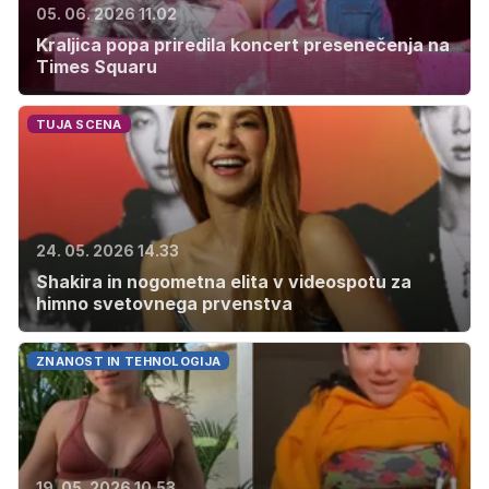
05. 06. 2026 11.02
Kraljica popa priredila koncert presenečenja na
Times Squaru
TUJA SCENA
24. 05. 2026 14.33
Shakira in nogometna elita v videospotu za
himno svetovnega prvenstva
ZNANOST IN TEHNOLOGIJA
19. 05. 2026 10.53