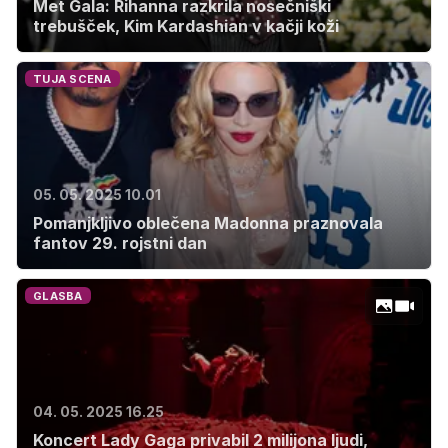
Met Gala: Rihanna razkrila nosečniški
trebušček, Kim Kardashian v kačji koži
TUJA SCENA
05. 05. 2025 10.01
Pomanjkljivo oblečena Madonna praznovala
fantov 29. rojstni dan
GLASBA
04. 05. 2025 16.25
Koncert Lady Gaga privabil 2 milijona ljudi,