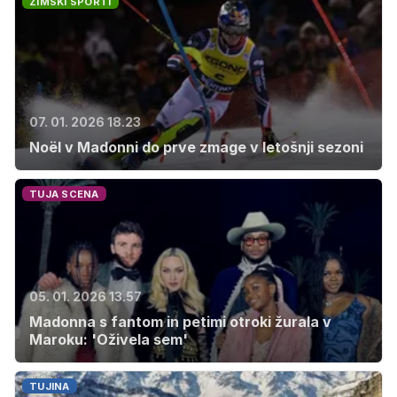
ZIMSKI ŠPORTI
07. 01. 2026 18.23
Noël v Madonni do prve zmage v letošnji sezoni
TUJA SCENA
05. 01. 2026 13.57
Madonna s fantom in petimi otroki žurala v
Maroku: 'Oživela sem'
TUJINA