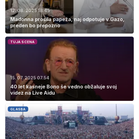
12. 08. 2025 18.45
Madonna prosila papeža, naj odpotuje v Gazo,
preden bo prepozno
TUJA SCENA
15. 07. 2025 07.54
40 let kasneje Bono še vedno obžaluje svoj
videz na Live Aidu
GLASBA