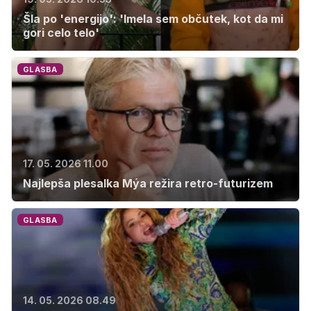
Šla po 'energijo': 'Imela sem občutek, kot da mi
gori celo telo'
GLASBA
17. 05. 2026 11.00
Najlepša plesalka Mýa režira retro-futurizem
GLASBA
14. 05. 2026 08.49