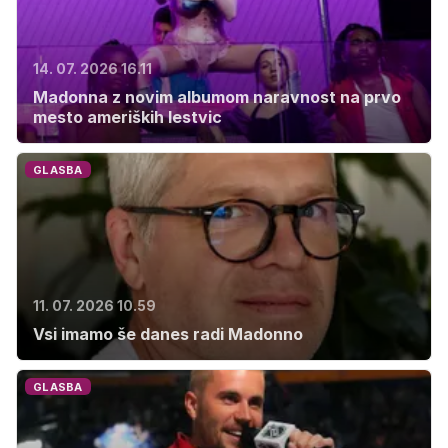
14. 07. 2026 16.11
Madonna z novim albumom naravnost na prvo
mesto ameriških lestvic
GLASBA
11. 07. 2026 10.59
Vsi imamo še danes radi Madonno
GLASBA