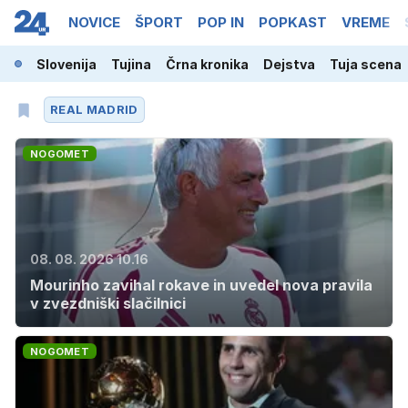
NOVICE
ŠPORT
POP IN
POPKAST
VREME
Slovenija
Tujina
Črna kronika
Dejstva
Tuja scena
REAL MADRID
NOGOMET
08. 08. 2026 10.16
Mourinho zavihal rokave in uvedel nova pravila
v zvezdniški slačilnici
NOGOMET