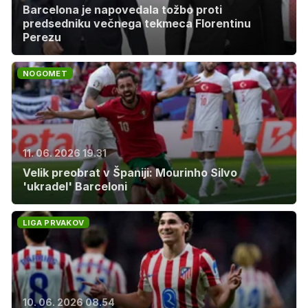
Barcelona je napovedala tožbo proti
predsedniku večnega tekmeca Florentinu
Perezu
NOGOMET
11. 06. 2026 19.31
Velik preobrat v Španiji: Mourinho Silvo
'ukradel' Barceloni
LIGA PRVAKOV
10. 06. 2026 08.54