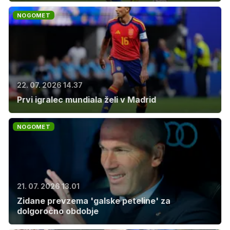
NOGOMET
22. 07. 2026 14.37
Prvi igralec mundiala želi v Madrid
NOGOMET
21. 07. 2026 13.01
Zidane prevzema 'galske peteline' za
dolgoročno obdobje