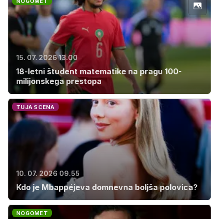
NOGOMET
15. 07. 2026 13.00
18-letni študent matematike na pragu 100-
milijonskega prestopa
TUJA SCENA
10. 07. 2026 09.55
Kdo je Mbappéjeva domnevna boljša polovica?
NOGOMET