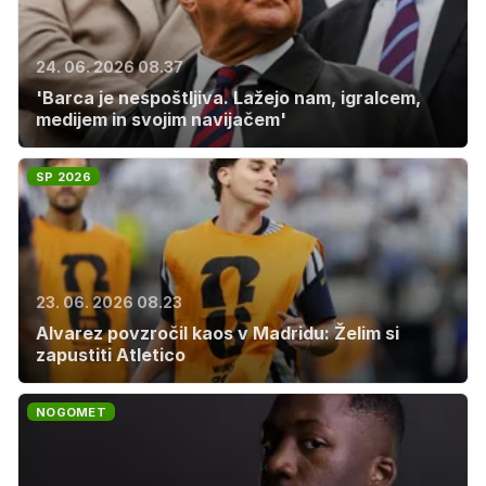
24. 06. 2026 08.37
'Barca je nespoštljiva. Lažejo nam, igralcem,
medijem in svojim navijačem'
SP 2026
23. 06. 2026 08.23
Alvarez povzročil kaos v Madridu: Želim si
zapustiti Atletico
NOGOMET