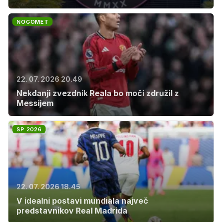
NOGOMET
22. 07. 2026 20.49
Nekdanji zvezdnik Reala bo moči združil z
Messijem
SP 2026
22. 07. 2026 18.45
V idealni postavi mundiala največ
predstavnikov Real Madrida