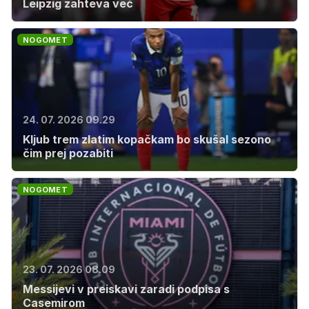
Leipzig zahteva več
NOGOMET
24. 07. 2026 09.29
Kljub trem zlatim kopačkam bo skušal sezono
čim prej pozabiti
NOGOMET
23. 07. 2026 08.09
Messijevi v preiskavi zaradi podpisa s
Casemirom