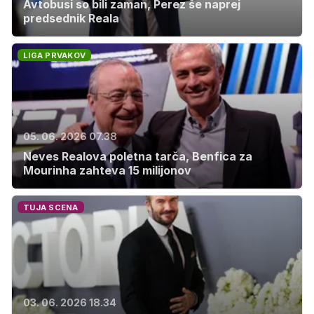
Avtobusi so bili zaman, Perez še naprej
predsednik Reala
LIGA PRVAKOV
05. 06. 2026 07.38
Neves Realova poletna tarča, Benfica za
Mourinha zahteva 15 milijonov
TUJA SCENA
03. 06. 2026 18.34