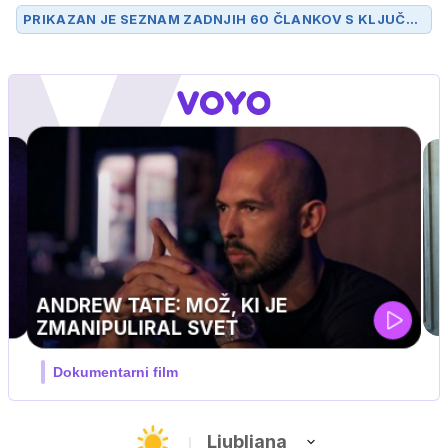
PRIKAZAN JE SEZNAM ZADNJIH 60 ČLANKOV S KLJUČN
O BESEDO
REAL MADRID
.
UEFA SUPERPOKAL
V živo na VOYO: sreda ob 20.30
…
Ljubljana