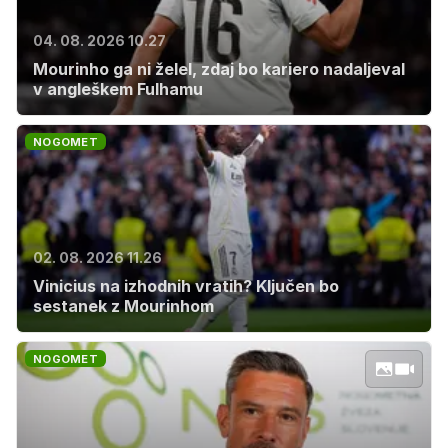
04. 08. 2026 10.27
Mourinho ga ni želel, zdaj bo kariero nadaljeval
v angleškem Fulhamu
NOGOMET
02. 08. 2026 11.26
Vinicius na izhodnih vratih? Ključen bo
sestanek z Mourinhom
NOGOMET