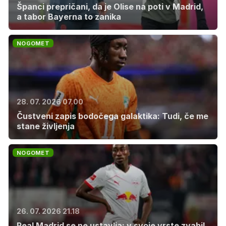
Španci prepričani, da je Olise na poti v Madrid,
a tabor Bayerna to zanika
NOGOMET
28. 07. 2026 07.00
Čustveni zapis bodočega galaktika: Tudi, če me
stane življenja
NOGOMET
26. 07. 2026 21.18
Real Madrid se ne ustavlja: v svoje vrste zvabil