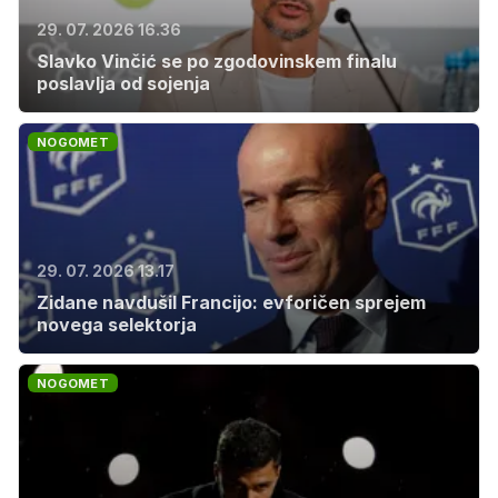
29. 07. 2026 16.36
Slavko Vinčić se po zgodovinskem finalu
poslavlja od sojenja
NOGOMET
29. 07. 2026 13.17
Zidane navdušil Francijo: evforičen sprejem
novega selektorja
NOGOMET