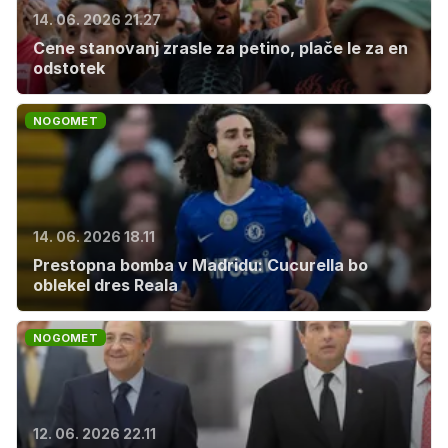
14. 06. 2026 21.27
Cene stanovanj zrasle za petino, plače le za en
odstotek
NOGOMET
14. 06. 2026 18.11
Prestopna bomba v Madridu: Cucurella bo
oblekel dres Reala
NOGOMET
12. 06. 2026 22.11