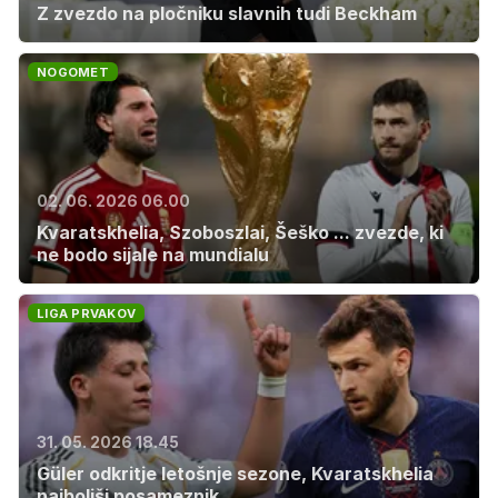
Z zvezdo na pločniku slavnih tudi Beckham
NOGOMET
02. 06. 2026 06.00
Kvaratskhelia, Szoboszlai, Šeško ... zvezde, ki
ne bodo sijale na mundialu
LIGA PRVAKOV
31. 05. 2026 18.45
Güler odkritje letošnje sezone, Kvaratskhelia
najboljši posameznik