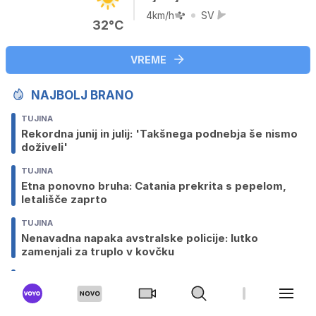
4km/h
SV
32°C
VREME
NAJBOLJ BRANO
TUJINA
Rekordna junij in julij: 'Takšnega podnebja še nismo
doživeli'
TUJINA
Etna ponovno bruha: Catania prekrita s pepelom,
letališče zaprto
TUJINA
Nenavadna napaka avstralske policije: lutko
zamenjali za truplo v kovčku
SLOVENIJA
Ovadili štiri mladoletne, ki so v past zvabili
moškega in ga mučili