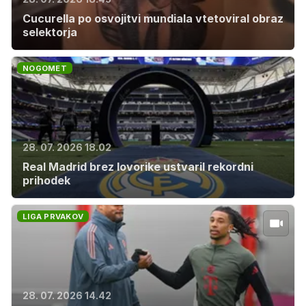
Cucurella po osvojitvi mundiala vtetoviral obraz
selektorja
NOGOMET
28. 07. 2026 18.02
Real Madrid brez lovorike ustvaril rekordni
prihodek
LIGA PRVAKOV
28. 07. 2026 14.42