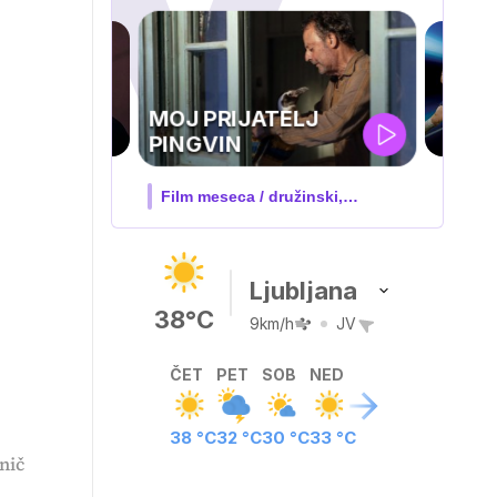
UEFA
SUPERPOKAL
 družinski,
V živo na VOYO: sreda ob 20.30
Ljubljana
38°C
9km/h
JV
ČET
PET
SOB
NED
38 °C
32 °C
30 °C
33 °C
nič