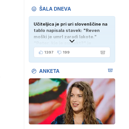
ŠALA DNEVA
Učiteljica je pri uri slovenščine na
tablo napisala stavek: "Reven
moški je umrl zaradi lakote."
"Peter, kje je subjekt?" je
vprašala. "Verjetno na
1397
199
pokopališču!"
ANKETA
k