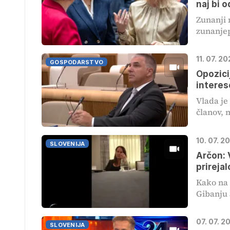
naj bi o
Zunanji 
zunanjep
11. 07. 2
GOSPODARSTVO
Opozici
interes
Vlada je
članov, 
10. 07. 2
SLOVENIJA
Arčon: 
prirejal
Kako na 
Gibanju 
07. 07. 2
SLOVENIJA