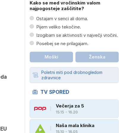
Kako se med vročinskim valom
najpogosteje zaščitite?
Ostajam v senci ali doma.
Pijem veliko tekočine.
Izogibam se aktivnosti v največji vročini.
Posebej se ne prilagajam.
Moški
Ženska
Poletni miti pod drobnogledom
eda
zdravnice
TV SPORED
Večerja za 5
15.15 - 16.20
Naša mala klinika
 EU
15.10 - 16.05