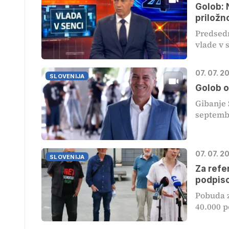
Golob: 
priložn
Predsedn
vlade v s
07. 07. 2
SLOVENIJA
Golob o
Gibanje 
septembr
07. 07. 2
SLOVENIJA
Za refe
podpis
Pobuda za
40.000 po