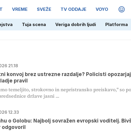
T
VREME
SVEŽE
TV ODDAJE
VOYO
MAGA
ejstva
Tuja scena
Veriga dobrih ljudi
Platforma
026 21.18
ni konvoj brez ustrezne razdalje? Policisti opozarja
ladje pravil
mo temeljito, strokovno in nepristransko preiskavo," so p
predsednice države jasni ...
026 12.33
hu o Golobu: Najbolj sovražen evropski voditelj. Bivš
 odgovoril