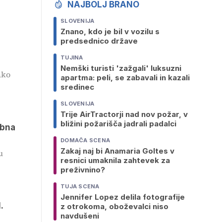
NAJBOLJ BRANO
SLOVENIJA
Znano, kdo je bil v vozilu s
predsednico države
TUJINA
Nemški turisti 'zažgali' luksuzni
ako
apartma: peli, se zabavali in kazali
sredinec
SLOVENIJA
Trije AirTractorji nad nov požar, v
bližini požarišča jadrali padalci
obna
DOMAČA SCENA
Zakaj naj bi Anamaria Goltes v
u
resnici umaknila zahtevek za
preživnino?
TUJA SCENA
Jennifer Lopez delila fotografije
.
z otrokoma, oboževalci niso
navdušeni