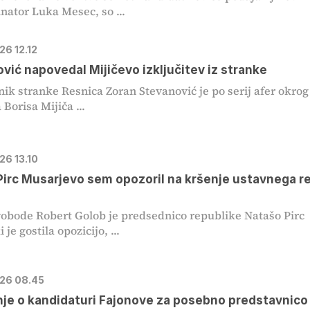
nator Luka Mesec, so ...
026 12.12
vić napovedal Mijičevo izključitev iz stranke
ik stranke Resnica Zoran Stevanović je po serij afer okrog
Borisa Mijiča ...
026 13.10
Pirc Musarjevo sem opozoril na kršenje ustavnega r
obode Robert Golob je predsednico republike Natašo Pirc
 je gostila opozicijo, ...
026 08.45
je o kandidaturi Fajonove za posebno predstavnico