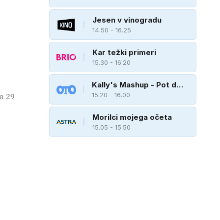
Jesen v vinogradu
14.50 - 16.25
Kar težki primeri
15.30 - 16.20
Kally's Mashup - Pot do
zvezde
15.20 - 16.00
a 29
Morilci mojega očeta
15.05 - 15.50