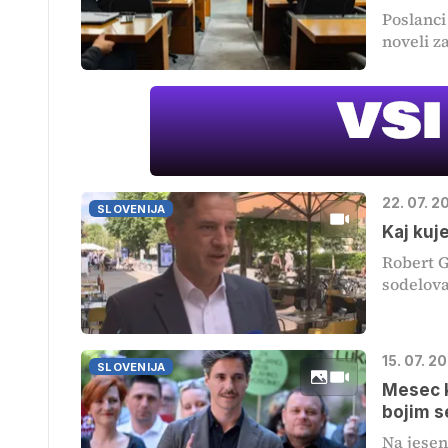
Poslanci
noveli z
22. 07. 2
SLOVENIJA
Kaj kuje
Robert G
sodelovan
15. 07. 2
SLOVENIJA
Mesec k
bojim s
Na jesen