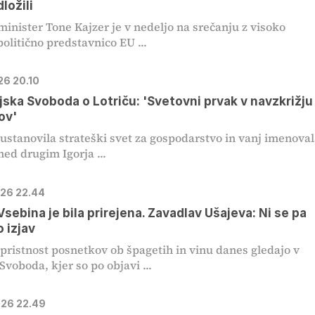
dložili
minister Tone Kajzer je v nedeljo na srečanju z visoko
olitično predstavnico EU ...
026 20.10
jska Svoboda o Lotriču: 'Svetovni prvak v navzkrižju
ov'
 ustanovila strateški svet za gospodarstvo in vanj imenoval
med drugim Igorja ...
026 22.44
Vsebina je bila prirejena. Zavadlav Ušajeva: Ni se pa
o izjav
pristnost posnetkov ob špagetih in vinu danes gledajo v
Svoboda, kjer so po objavi ...
026 22.49