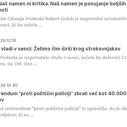
Naš namen ni kritika. Naš namen je ponujanje boljših
osti
ik Gibanja Svoboda Robert Golob je napovedal ustanovite
enci, ki bo začela ...
026 12.18
 vladi v senci: Želimo čim širši krog strokovnjakov
Svoboda je napovedalo vlado v senci, začela bo delovati 13
a, na 100. dan ...
026 10.40
rendum 'proti politični policiji' zbrali več kot 40.000
ov
 referendum "proti politični policiji" je sporočila, da je zb
dpisov, ki so ...