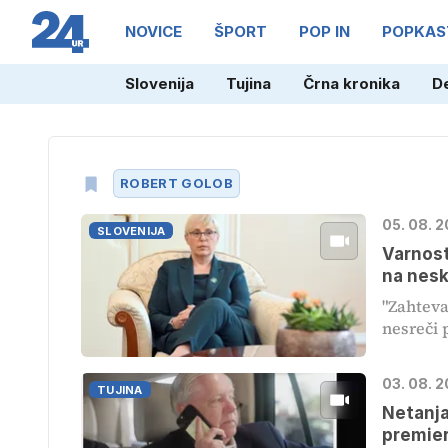
NOVICE
ŠPORT
POP IN
POPKAS
Slovenija
Tujina
Črna kronika
D
ROBERT GOLOB
05. 08. 2
SLOVENIJA
Varnost
na nesk
"Zahteva
nesreči 
03. 08. 2
TUJINA
Netanja
premier