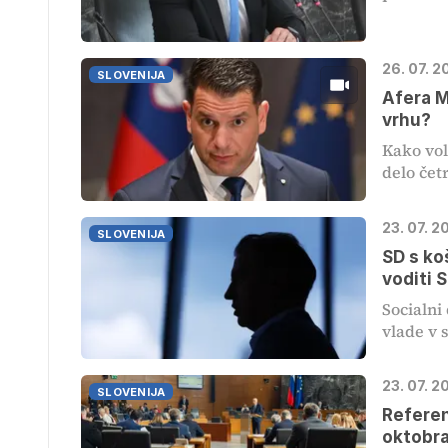
26. 07. 2
SLOVENIJA
Afera M
vrhu?
Kako vol
delo četr
23. 07. 2
SLOVENIJA
SD s ko
voditi 
Socialni
vlade v s
23. 07. 2
SLOVENIJA
Referen
oktobr