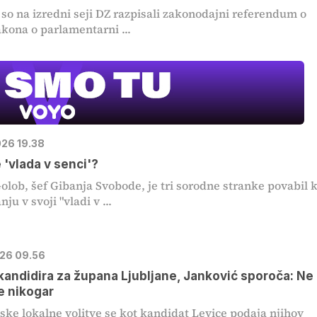
 so na izredni seji DZ razpisali zakonodajni referendum o
akona o parlamentarni ...
026 19.38
 'vlada v senci'?
olob, šef Gibanja Svobode, je tri sorodne stranke povabil 
ju v svoji "vladi v ...
026 09.56
andidira za župana Ljubljane, Janković sporoča: Ne
e nikogar
ske lokalne volitve se kot kandidat Levice podaja njihov