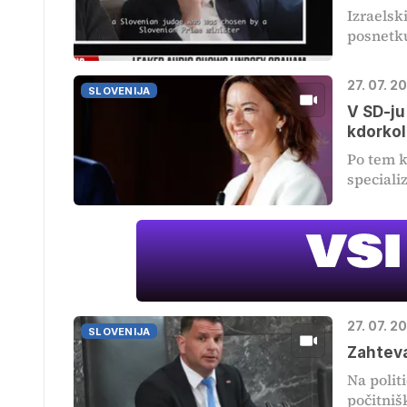
Izraelsk
posnetku
27. 07. 2
SLOVENIJA
V SD-ju 
kdorkol
Po tem k
specializ
27. 07. 2
SLOVENIJA
Zahteva
Na polit
počitnišk