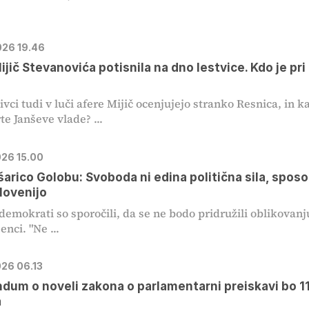
026 19.46
ijič Stevanovića potisnila na dno lestvice. Kdo je pri
ivci tudi v luči afere Mijič ocenjujejo stranko Resnica, in k
te Janševe vlade? ...
026 15.00
šarico Golobu: Svoboda ni edina politična sila, spos
Slovenijo
 demokrati so sporočili, da se ne bodo pridružili oblikovanj
enci. "Ne ...
026 06.13
dum o noveli zakona o parlamentarni preiskavi bo 11
a