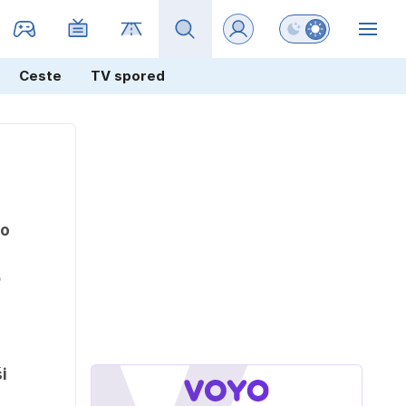
Preklopi barvni na
ZIN
Ceste
TV spored
jo
o
i