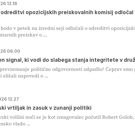
026 13.18
 odreditvi opozicijskih preiskovalnih komisij odločal
 bodo v petek na izredni seji odločali o odreditvi opozicijsk
tarnih preiskav o ...
2026 06.00
n signal, ki vodi do slabega stanja integritete v druž
 prevzemanje politične odgovornosti odpadlo? Čeprav smo
 slišali napovedi o ...
026 12.27
i vrtiljak in zasuk v zunanji politiki
ski volilni noči se je kot zmagovalec počutil Robert Golob, 
nsko vlado ...