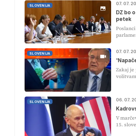
07. 07. 2
SLOVENIJA
DZ bo o
petek
Poslanci
parlamen
07. 07. 
SLOVENIJA
'Napače
Zakaj je
volitvami
06. 07. 2
SLOVENIJA
Kadrovsk
V marčev
15. slove