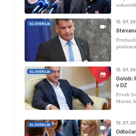
sokoordi
15. 07. 2
SLOVENIJA
Stevano
Predsedn
poslanca 
15. 07. 2
SLOVENIJA
Golob: 
v DZ
Prvak Sv
Musar, ki
13. 07. 2
SLOVENIJA
Odločan