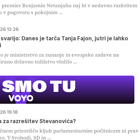
i premier Benjamin Netanjahu naj bi v nedavno razkritem
 v pogovoru s pokojnim ...
026 13.26
svarijo: Danes je tarča Tanja Fajon, jutri je lahko
i
o je ministrstvo za zunanje in evropske zadeve na
Film meseca /
pustolovski
irano državno tožilstvo vložilo ...
026 19.18
 za razrešitev Stevanovića?
ičnem prizorišču kljub parlamentarnim počitnicam ni prav 
o. V Svobodi, SD in ...