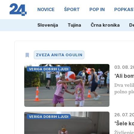
NOVICE
ŠPORT
POP IN
POPKAS
Slovenija
Tujina
Črna kronika
D
ZVEZA ANITA OGULIN
03. 08. 
VERIGA DOBRIH LJUDI
'Ali bo
Dva veli
polno plo
26. 07. 
VERIGA DOBRIH LJUDI
'Šele k
Življenj