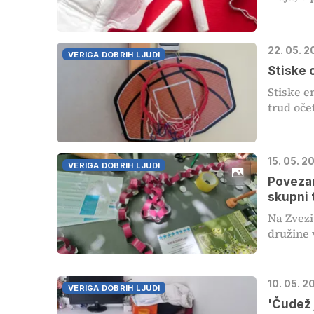
22. 05. 
VERIGA DOBRIH LJUDI
Stiske 
Stiske e
trud oče
15. 05. 2
VERIGA DOBRIH LJUDI
Povezan
skupni 
Na Zvezi
družine 
10. 05. 2
VERIGA DOBRIH LJUDI
'Čudež 