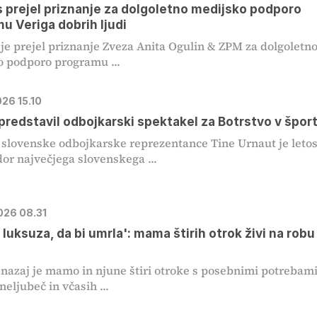
s prejel priznanje za dolgoletno medijsko podporo
u Veriga dobrih ljudi
 je prejel priznanje Zveza Anita Ogulin & ZPM za dolgoletn
 podporo programu ...
026 15.10
predstavil odbojkarski spektakel za Botrstvo v špor
slovenske odbojkarske reprezentance Tine Urnaut je leto
r največjega slovenskega ...
2026 08.31
luksuza, da bi umrla': mama štirih otrok živi na robu
nazaj je mamo in njune štiri otroke s posebnimi potrebam
neljubeč in včasih ...