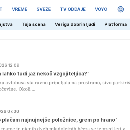
T
VREME
SVEŽE
TV ODDAJE
VOYO
MAGA
ejstva
Tuja scena
Veriga dobrih ljudi
Platforma
2026 12.09
m lahko tudi jaz nekoč vzgojiteljica?'
ka avtobusa sta ravno pripeljala na prostrano, sivo parkiri
čevine. Okoli ...
2026 07.00
o plačam najnujnejše položnice, grem po hrano'
e mame in njenih dveh mladoletnih hčera se je pred leti v