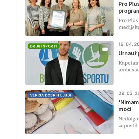
Pro Plu
program
Pro Plus
medijsko
16. 04. 2
DRUGI ŠPORTI
Urnaut 
Kapetan 
ambasado
29. 03. 
VERIGA DOBRIH LJUDI
'Nimam 
moči
Nedolgo 
zapustil 