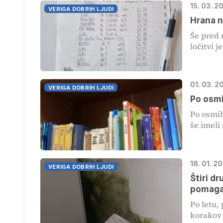
15. 03. 2
VERIGA DOBRIH LJUDI
Hrana n
Še pred n
ločitvi je
01. 03. 2
VERIGA DOBRIH LJUDI
Po osmi
Po osmih
še imeli 
18. 01. 2
VERIGA DOBRIH LJUDI
Štiri dr
pomaga
Po letu,
korakov 