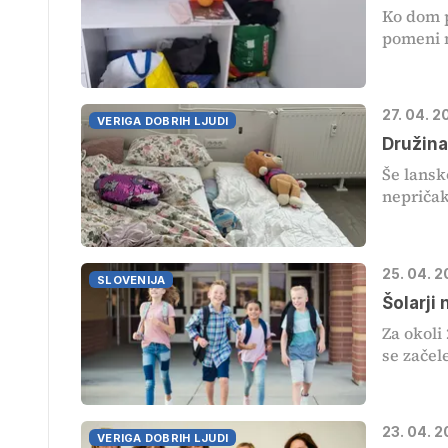
Ko dom p
pomeni n
27. 04. 
VERIGA DOBRIH LJUDI
Družina
Še lansk
nepričak
25. 04. 
SLOVENIJA
Šolarji
Za okoli
se začel
23. 04. 2
VERIGA DOBRIH LJUDI