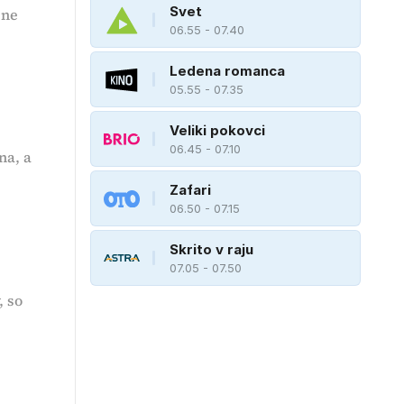
Svet
 ne
06.55 - 07.40
Ledena romanca
05.55 - 07.35
Veliki pokovci
06.45 - 07.10
na, a
Zafari
06.50 - 07.15
Skrito v raju
07.05 - 07.50
, so