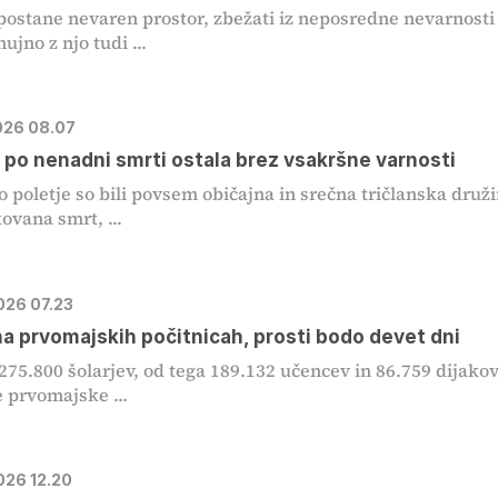
ostane nevaren prostor, zbežati iz neposredne nevarnosti
ujno z njo tudi ...
2026 08.07
 po nenadni smrti ostala brez vsakršne varnosti
o poletje so bili povsem običajna in srečna tričlanska druži
ovana smrt, ...
2026 07.23
 na prvomajskih počitnicah, prosti bodo devet dni
 275.800 šolarjev, od tega 189.132 učencev in 86.759 dijakov
e prvomajske ...
026 12.20