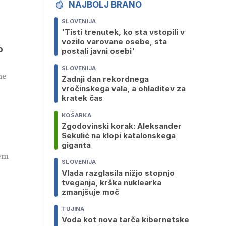
NAJBOLJ BRANO
SLOVENIJA
'Tisti trenutek, ko sta vstopili v
vozilo varovane osebe, sta
o
postali javni osebi'
SLOVENIJA
ne
Zadnji dan rekordnega
vročinskega vala, a ohladitev za
kratek čas
KOŠARKA
Zgodovinski korak: Aleksander
Sekulić na klopi katalonskega
giganta
kem
SLOVENIJA
Vlada razglasila nižjo stopnjo
tveganja, krška nuklearka
zmanjšuje moč
TUJINA
Voda kot nova tarča kibernetske