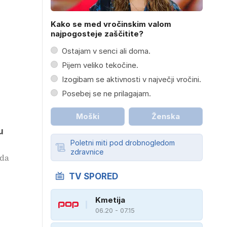
Kako se med vročinskim valom
najpogosteje zaščitite?
Ostajam v senci ali doma.
Pijem veliko tekočine.
Izogibam se aktivnosti v največji vročini.
Posebej se ne prilagajam.
Moški
Ženska
u
Poletni miti pod drobnogledom
zdravnice
 da
TV SPORED
Kmetija
06.20 - 07.15