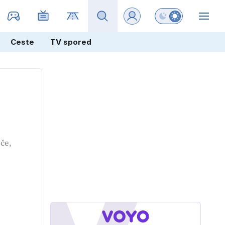
Preklopi barvni na
ZIN
Ceste
TV spored
šče,