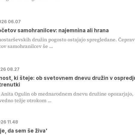
2026 06.07
očetov samohranilcev: najemnina ali hrana
nostarševskih družin pogosto ostajajo spregledane. Čeprav
tov samohranilcev še ...
026 08.27
ost, ki šteje: ob svetovnem dnevu družin v ospredj
trenutki
 Anita Ogulin ob mednarodnem dnevu družine opozarjajo,
vedno težje otrokom ...
026 11.48
je, da sem še živa'