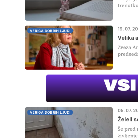
trenutku
19. 07. 2
VERIGA DOBRIH LJUDI
Velika 
Zveza An
predsedn
05. 07. 
VERIGA DOBRIH LJUDI
Želeli s
Še pred 
življenje