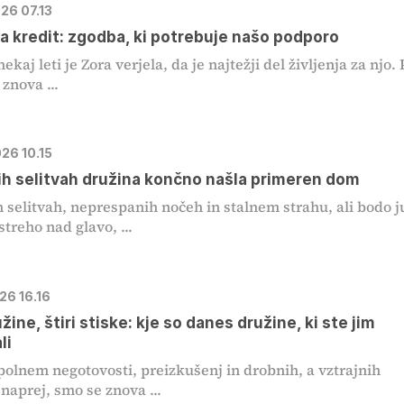
026 07.13
a kredit: zgodba, ki potrebuje našo podporo
ekaj leti je Zora verjela, da je najtežji del življenja za njo. 
 znova ...
026 10.15
h selitvah družina končno našla primeren dom
 selitvah, neprespanih nočeh in stalnem strahu, ali bodo j
streho nad glavo, ...
026 16.16
užine, štiri stiske: kje so danes družine, ki ste jim
li
 polnem negotovosti, preizkušenj in drobnih, a vztrajnih
naprej, smo se znova ...