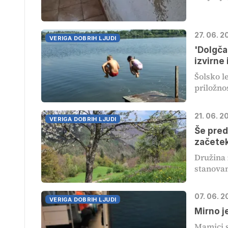
27. 06. 
VERIGA DOBRIH LJUDI
'Dolgča
izvirne 
Šolsko le
priložnos
21. 06. 2
VERIGA DOBRIH LJUDI
Še pred
začete
Družina 
stanovanj
07. 06. 
VERIGA DOBRIH LJUDI
Mirno j
Mamici s