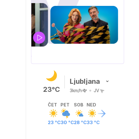
IQ 160
Nova hrvaška serija
Ljubljana
23°C
3km/h
JV
ČET
PET
SOB
NED
23 °C
30 °C
28 °C
33 °C