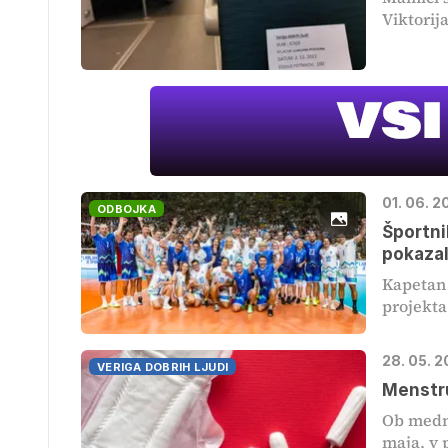
Viktorija
01. 06. 2
ODBOJKA
Športni
pokazal
Kapetan 
projekta 
28. 05. 
VERIGA DOBRIH LJUDI
Menstru
Ob medn
maja, v 