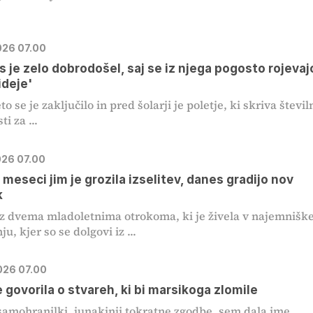
2026 07.00
s je zelo dobrodošel, saj se iz njega pogosto rojevaj
ideje'
to se je zaključilo in pred šolarji je poletje, ki skriva števil
ti za ...
026 07.00
 meseci jim je grozila izselitev, danes gradijo nov
k
z dvema mladoletnima otrokoma, ki je živela v najemniš
u, kjer so se dolgovi iz ...
2026 07.00
e govorila o stvareh, ki bi marsikoga zlomile
amohranilki, junakinji tokratne zgodbe, sem dala ime