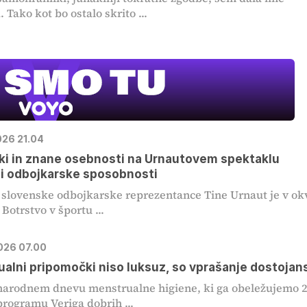
. Tako kot bo ostalo skrito ...
026 21.04
ki in znane osebnosti na Urnautovem spektaklu
i odbojkarske sposobnosti
slovenske odbojkarske reprezentance Tine Urnaut je v ok
Botrstvo v športu ...
2026 07.00
alni pripomočki niso luksuz, so vprašanje dostojan
arodnem dnevu menstrualne higiene, ki ga obeležujemo 2
programu Veriga dobrih ...