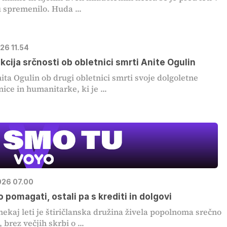
 spremenilo. Huda ...
026 11.54
akcija srčnosti ob obletnici smrti Anite Ogulin
ita Ogulin ob drugi obletnici smrti svoje dolgoletne
ice in humanitarke, ki je ...
2026 07.00
o pomagati, ostali pa s krediti in dolgovi
nekaj leti je štiričlanska družina živela popolnoma srečno
, brez večjih skrbi o ...