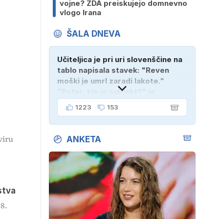
vojne? ZDA preiskujejo domnevno
vlogo Irana
ŠALA DNEVA
Učiteljica je pri uri slovenščine na
tablo napisala stavek: "Reven
moški je umrl zaradi lakote."
"Peter, kje je subjekt?" je
vprašala. "Verjetno na
1223
153
pokopališču!"
viru
ANKETA
stva
8.