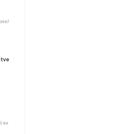
ovs?
itve
i so