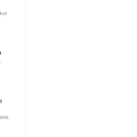
č
kot
a
u
o
nina