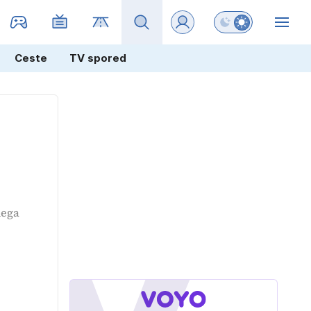
Preklopi barvni na
ZIN
Ceste
TV spored
nega