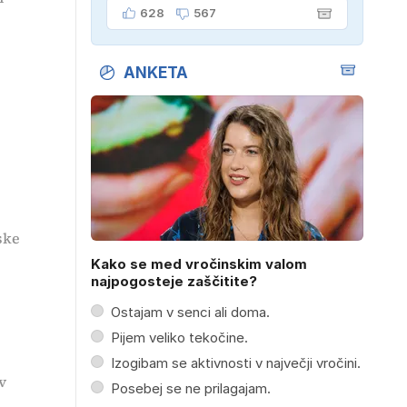
"Oče mi je vzel avto!"
628
567
ANKETA
ske
Kako se med vročinskim valom
najpogosteje zaščitite?
Ostajam v senci ali doma.
Pijem veliko tekočine.
Izogibam se aktivnosti v največji vročini.
v
Posebej se ne prilagajam.