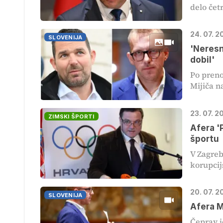
delo četr
24. 07. 2
SLOVENIJA
'Neresne
dobil'
Po preno
Mijiča n
23. 07. 2
ZIMSKI ŠPORTI
Afera '
športu
V Zagreb
korupcijs
20. 07. 2
SLOVENIJA
Afera M
Čeprav j