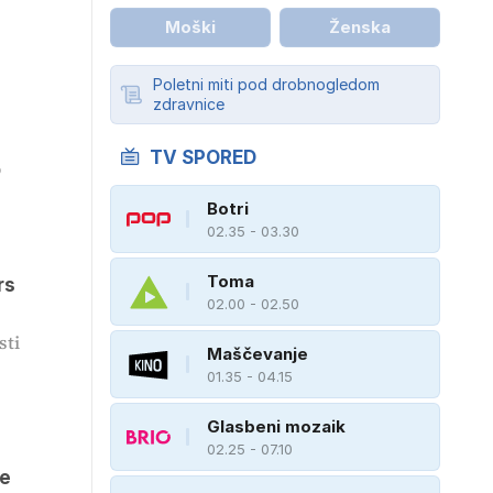
Moški
Ženska
Poletni miti pod drobnogledom
zdravnice
TV SPORED
o
Botri
02.35 - 03.30
Toma
rs
02.00 - 02.50
sti
Maščevanje
01.35 - 04.15
Glasbeni mozaik
02.25 - 07.10
je