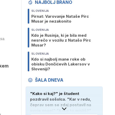
NAJBOLJ BRANO
SLOVENIJA
Pirnat: Varovanje Nataše Pirc
Musar je nezakonito
SLOVENIJA
Kdo je Rusinja, ki je bila med
isa
nesrečo v vozilu z Natašo Pirc
Musar?
SLOVENIJA
Kdo si najbolj mane roke ob
obisku Dončićevih Lakersov v
škem
Sloveniji?
ŠALA DNEVA
"Kako si kaj?" je študent
pozdravil sošolca. "Kar v redu,
čeprav sem se zdaj postavil na
svoje noge!" "Kako to misliš?"
h