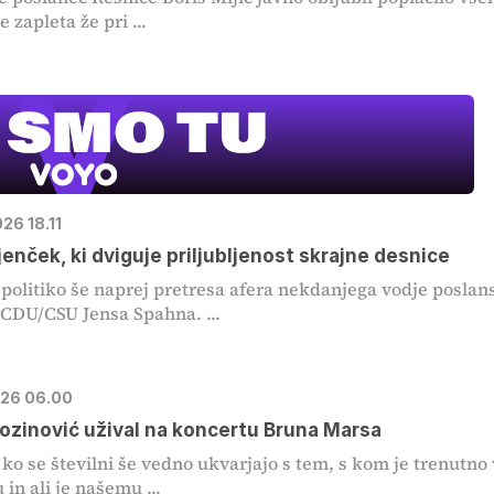
e zapleta že pri ...
026 18.11
enček, ki dviguje priljubljenost skrajne desnice
olitiko še naprej pretresa afera nekdanjega vodje poslan
CDU/CSU Jensa Spahna. ...
2026 06.00
ozinović užival na koncertu Bruna Marsa
o se številni še vedno ukvarjajo s tem, s kom je trenutno 
in ali je našemu ...