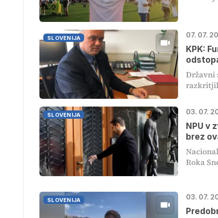
07. 07. 2
SLOVENIJA
KPK: Fu
odstop
Državni 
razkritj
03. 07. 2
SLOVENIJA
NPU v z
brez o
Nacional
Roka Sne
03. 07. 2
SLOVENIJA
Predobr