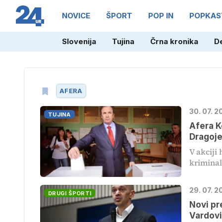
NOVICE
ŠPORT
POP IN
POPKAS
Slovenija
Tujina
Črna kronika
D
AFERA
30. 07. 2
TUJINA
Afera K
Dragoje
V akciji
kriminala
29. 07. 2
DRUGI ŠPORTI
Novi pr
Vardov