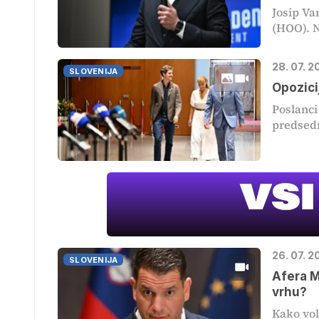
Josip Va
(HOO). Na
28. 07. 2
SLOVENIJA
Opozici
Poslanci
predsedn
26. 07. 2
SLOVENIJA
Afera M
vrhu?
Kako vol