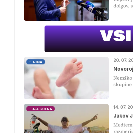
dolgov, s
20. 07. 2
TUJINA
Novoroj
Nemško p
skupine 
14. 07. 
TUJA SCENA
Jakov J
Medtem k
razmerju 