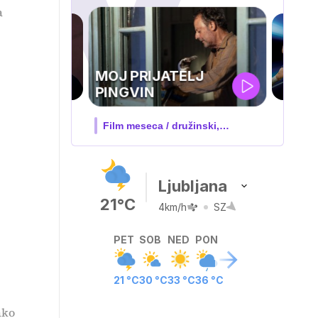
a
TELJ
 družinski,
…
Ljubljana
21°C
4km/h
SZ
PET
SOB
NED
PON
21 °C
30 °C
33 °C
36 °C
ako