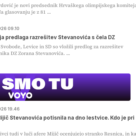
rdović je novi predsednik Hrvaškega olimpijskega komitej
 glasovanju je z 81 ...
026 09.10
MOJ PRIJA
ja predlaga razrešitev Stevanovića s čela DZ
PINGVIN
 Svobode, Levice in SD so vložili predlog za razrešitev
ika DZ Zorana Stevanovića. ...
Film meseca /
pustolovski
026 19.46
ijič Stevanovića potisnila na dno lestvice. Kdo je pri
ivci tudi v luči afere Mijič ocenjujejo stranko Resnica, in k