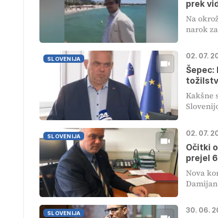
prek vi
Na okrož
narok za
02. 07. 2
SLOVENIJA
Šepec: 
tožilst
Kakšne s
Slovenijo
02. 07. 2
SLOVENIJA
Očitki 
prejel 
Nova kor
Damijan J
30. 06. 2
SLOVENIJA