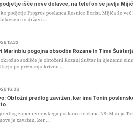
podjetje išče nove delavce, na telefon se javlja Miji
o podjetje Progros poslanca Resnice Borisa Mijiča že več 
delavcem in državi ...
026 13.32
i Marinblu pogojna obsodba Rozane in Tima Šuštarj
okrožno sodišče je obtoženi Rozani Šuštar in njenemu sin
tarju po priznanju krivde ...
026 16.06
vo: Obtožni predlog zavržen, ker ima Tonin poslansk
eto
predlog zoper evropskega poslanca in člana NSi Mateja To
novs je zavržen, ker ...