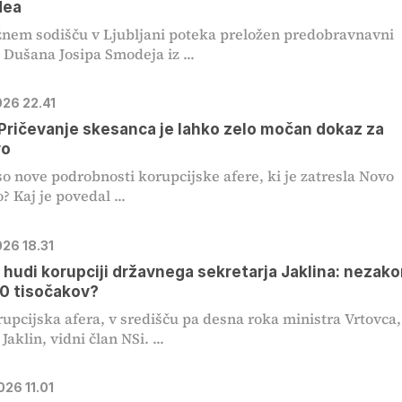
dea
nem sodišču v Ljubljani poteka preložen predobravnavni
 Dušana Josipa Smodeja iz ...
026 22.41
Pričevanje skesanca je lahko zelo močan dokaz za
vo
o nove podrobnosti korupcijske afere, ki je zatresla Novo
? Kaj je povedal ...
026 18.31
o hudi korupciji državnega sekretarja Jaklina: nezako
60 tisočakov?
upcijska afera, v središču pa desna roka ministra Vrtovca,
aklin, vidni član NSi. ...
026 11.01