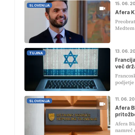
15. 06. 2
SLOVENIJA
Afera K
Preobrat
Medtem k
13. 06. 2
TUJINA
Francij
več drž
Francosk
podjetje
11. 06. 2
SLOVENIJA
Afera B
pritožb
Afera Bl
namreč o