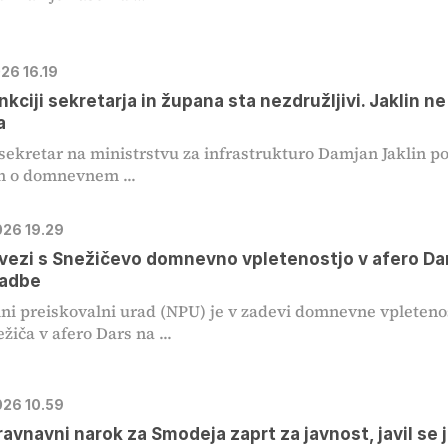
026 16.19
nkciji sekretarja in župana sta nezdružljivi. Jaklin ne
a
sekretar na ministrstvu za infrastrukturo Damjan Jaklin p
ih o domnevnem ...
026 19.29
vezi s Snežičevo domnevno vpletenostjo v afero Da
vadbe
ni preiskovalni urad (NPU) je v zadevi domnevne vpleteno
žiča v afero Dars na ...
026 10.59
avnavni narok za Smodeja zaprt za javnost, javil se 