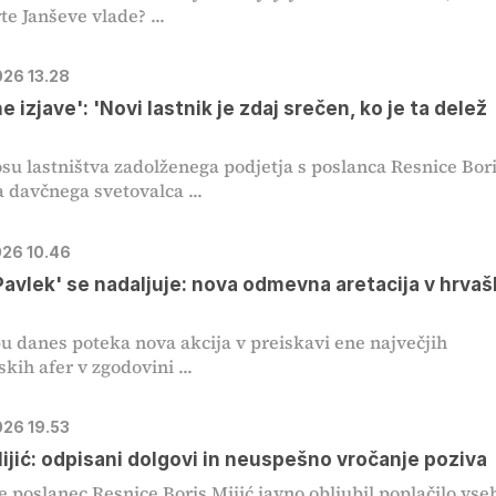
te Janševe vlade? ...
026 13.28
 izjave': 'Novi lastnik je zdaj srečen, ko je ta delež
su lastništva zadolženega podjetja s poslanca Resnice Bor
a davčnega svetovalca ...
026 10.46
Pavlek' se nadaljuje: nova odmevna aretacija v hrva
u danes poteka nova akcija v preiskavi ene največjih
kih afer v zgodovini ...
026 19.53
ijić: odpisani dolgovi in neuspešno vročanje poziva
e poslanec Resnice Boris Mijić javno obljubil poplačilo vse