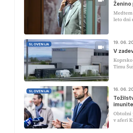
Ženino 
Medtem k
leto dni 
19. 06. 2
SLOVENIJA
V zadev
Koprsko 
Timu Šuš
16. 06. 2
SLOVENIJA
Tožilst
imunit
Obtožni 
v aferi K