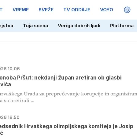
T
VREME
SVEŽE
TV ODDAJE
VOYO
MAGA
ejstva
Tuja scena
Veriga dobrih ljudi
Platforma
026 10.06
onoba Pršut: nekdanji župan aretiran ob glasbi
vića
 hrvaškega Urada za preprečevanje korupcije in organizira
 so aretirali ...
026 18.50
edsednik Hrvaškega olimpijskega komiteja je Josip
ić