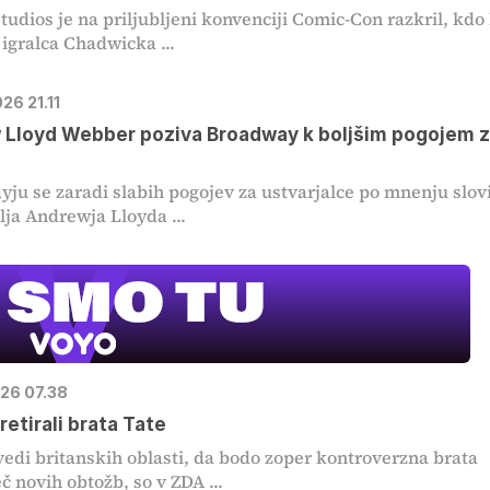
tudios je na priljubljeni konvenciji Comic-Con razkril, kdo
 igralca Chadwicka ...
026 21.11
MOJ PRIJA
Lloyd Webber poziva Broadway k boljšim pogojem 
PINGVIN
ju se zaradi slabih pogojev za ustvarjalce po mnenju slov
Film meseca /
pustolovski
lja Andrewja Lloyda ...
026 07.38
retirali brata Tate
edi britanskih oblasti, da bodo zoper kontroverzna brata
eč novih obtožb, so v ZDA ...