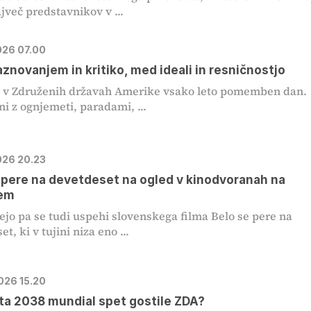
jveč predstavnikov v ...
2026 07.00
znovanjem in kritiko, med ideali in resničnostjo
 je v Združenih državah Amerike vsako leto pomemben dan.
i z ognjemeti, paradami, ...
2026 20.23
 pere na devetdeset na ogled v kinodvoranah na
em
ejo pa se tudi uspehi slovenskega filma Belo se pere na
t, ki v tujini niza eno ...
2026 15.20
ta 2038 mundial spet gostile ZDA?