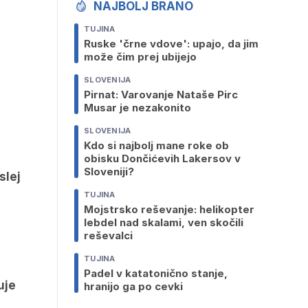
NAJBOLJ BRANO
TUJINA
Ruske 'črne vdove': upajo, da jim
može čim prej ubijejo
SLOVENIJA
Pirnat: Varovanje Nataše Pirc
Musar je nezakonito
SLOVENIJA
Kdo si najbolj mane roke ob
obisku Dončićevih Lakersov v
Sloveniji?
slej
TUJINA
Mojstrsko reševanje: helikopter
lebdel nad skalami, ven skočili
reševalci
TUJINA
Padel v katatonično stanje,
uje
hranijo ga po cevki