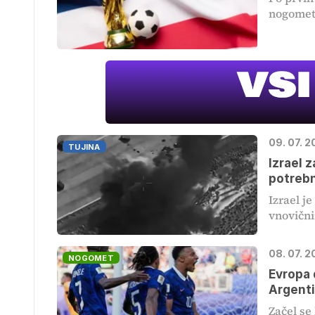
nogomet 
09. 07. 
TUJINA
Izrael z
potreb
Izrael j
vnovični
08. 07. 2
NOGOMET
Evropa 
Argenti
Začel se