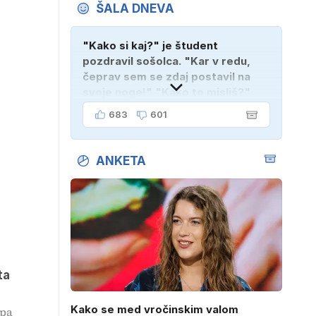
ŠALA DNEVA
"Kako si kaj?" je študent
pozdravil sošolca. "Kar v redu,
čeprav sem se zdaj postavil na
svoje noge!" "Kako to misliš?"
"Oče mi je vzel avto!"
683
601
ANKETA
ta
Kako se med vročinskim valom
opa