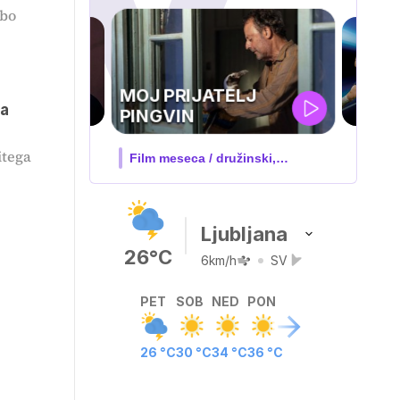
 bo
UEFA
TELJ
za
SUPERPOKAL
itega
 družinski,
V živo na VOYO: sreda ob 20.30
…
Ljubljana
26°C
6km/h
SV
PET
SOB
NED
PON
26 °C
30 °C
34 °C
36 °C