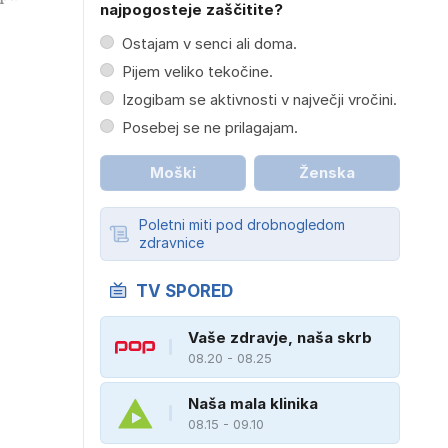
najpogosteje zaščitite?
Ostajam v senci ali doma.
Pijem veliko tekočine.
Izogibam se aktivnosti v največji vročini.
Posebej se ne prilagajam.
Moški
Ženska
Poletni miti pod drobnogledom
zdravnice
TV SPORED
Vaše zdravje, naša skrb
08.20 - 08.25
Naša mala klinika
08.15 - 09.10