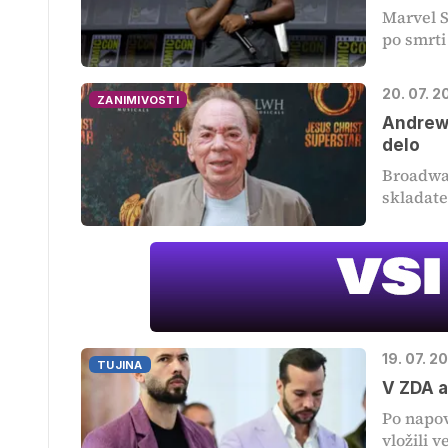
Marvel S
po smrti
20. 07. 2
ZANIMIVOSTI
Andrew 
delo
Broadway
skladate
19. 07. 2
TUJINA
V ZDA a
Po napov
vložili v