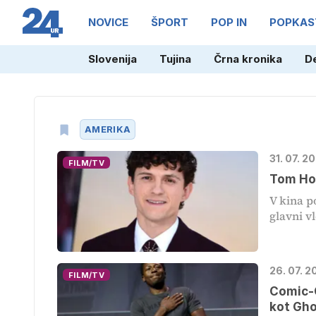
NOVICE
ŠPORT
POP IN
POPKAS
Slovenija
Tujina
Črna kronika
D
AMERIKA
31. 07. 2
FILM/TV
Tom Hol
V kina p
glavni vl
26. 07. 2
FILM/TV
Comic-C
kot Gho