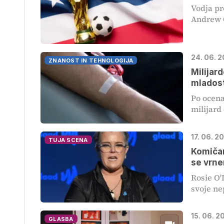
Vodja p
Andrew Gi
24. 06. 
ZNANOST IN TEHNOLOGIJA
Milijar
mlados
Po ocena
milijard 
17. 06. 2
TUJA SCENA
Komičar
se vrn
Rosie O'
svoje ne
15. 06. 2
GLASBA