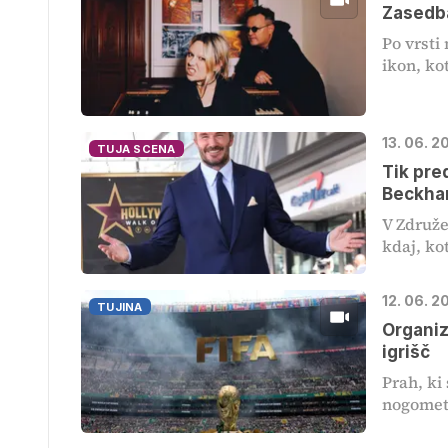
Zasedb
Po vrsti
ikon, kot
13. 06. 2
TUJA SCENA
Tik pre
Beckh
V Združe
kdaj, kot
12. 06. 
TUJINA
Organiz
igrišč
Prah, ki
nogometu