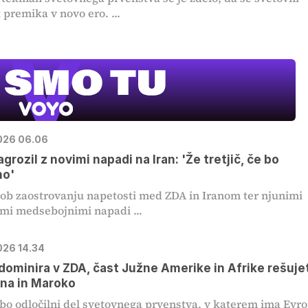
premika v novo ero. ...
2026 06.06
agrozil z novimi napadi na Iran: 'Že tretjič, če bo
no'
e ob zaostrovanju napetosti med ZDA in Iranom ter njunimi
mi medsebojnimi napadi ...
026 14.34
dominira v ZDA, čast Južne Amerike in Afrike rešuje
na in Maroko
 bo odločilni del svetovnega prvenstva, v katerem ima Evr