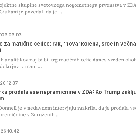
rojektne skupine svetovnega nogometnega prvenstva v ZD
uliani je povedal, da je ...
2026 06.03
de za matične celice: rak, 'nova' kolena, srce in večn
t
h analitikov naj bi bil trg matičnih celic danes vreden okol
dolarjev, v manj ...
026 12.37
ka prodala vse nepremičnine v ZDA: Ko Trump zaklju
em
Donnell je v nedavnem intervjuju razkrila, da je prodala vs
premičnine v Združenih ...
026 18.42