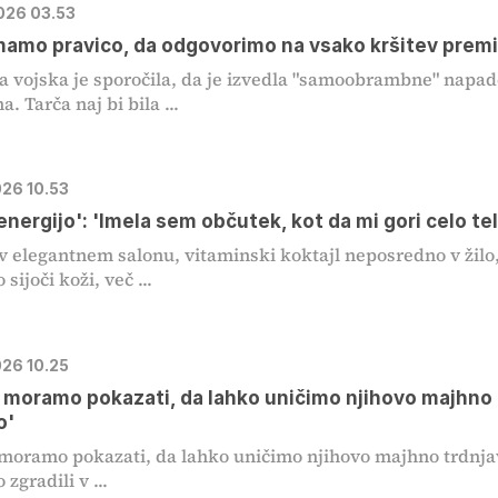
2026 03.53
mamo pravico, da odgovorimo na vsako kršitev premi
 vojska je sporočila, da je izvedla "samoobrambne" napad
a. Tarča naj bi bila ...
026 10.53
'energijo': 'Imela sem občutek, kot da mi gori celo te
v elegantnem salonu, vitaminski koktajl neposredno v žilo
 sijoči koži, več ...
026 10.25
moramo pokazati, da lahko uničimo njihovo majhno
o'
oramo pokazati, da lahko uničimo njihovo majhno trdnja
o zgradili v ...