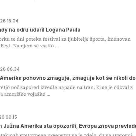
026 15.04
dy na odru udaril Logana Paula
rku te dni poteka festival za ljubitelje športa, imenovan
 Fest. Na njem se vsako ...
026 06.34
Amerika ponovno zmaguje, zmaguje kot še nikoli do
retjo noč zapored izvedle napade na Iran, ki se je odzval z
a ameriške vojaške ...
026 09.15
in Južna Amerika sta opozorili, Evropa znova prevlad
 tekmah svetovnega prvenstva se je zdelo, da se svetovni