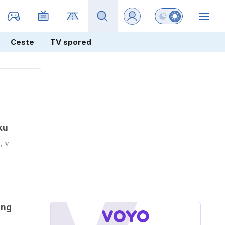
Preklopi barvni na
ZIN
Ceste
TV spored
ku
, v
ing