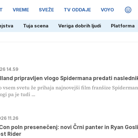
T
VREME
SVEŽE
TV ODDAJE
VOYO
MAGA
ejstva
Tuja scena
Veriga dobrih ljudi
Platforma
026 14.59
land pripravljen vlogo Spidermana predati nasledni
o vsem svetu že prihaja najnovejši film franšize Spiderman
ogi pa je tudi ...
026 11.26
on poln presenečenj: novi Črni panter in Ryan Gosl
st Rider