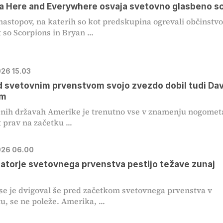
a Here and Everywhere osvaja svetovno glasbeno s
 nastopov, na katerih so kot predskupina ogrevali občinstv
 so Scorpions in Bryan ...
026 15.03
d svetovnim prvenstvom svojo zvezdo dobil tudi Dav
am
nih državah Amerike je trenutno vse v znamenju nogometa
 prav na začetku ...
2026 06.00
atorje svetovnega prvenstva pestijo težave zunaj
 se je dvigoval še pred začetkom svetovnega prvenstva v
, se ne poleže. Amerika, ...