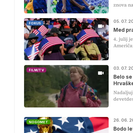
znova na
05. 07. 
FOKUS
Med pra
4. julij
Američan
03. 07. 
FILM/TV
Belo se
Hrvašk
Nadaljuj
devetdese
26. 06. 
NOGOMET
Bodo le