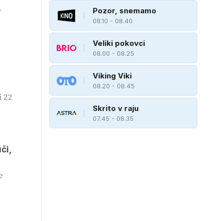
A
Pozor, snemamo
08.10 - 08.40
Veliki pokovci
08.00 - 08.25
a
Viking Viki
08.20 - 08.45
i 22
Skrito v raju
07.45 - 08.35
či,
e