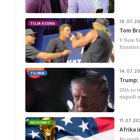
18. 07. 2
TUJA SCENA
Tom Bra
V New Yo
Fanatics
14. 07. 2
TUJINA
Trump: 
ZDA so t
napadi n
11. 07. 2
NOGOMET
Afrika 
Po prvih