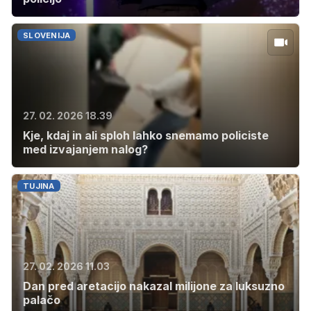
SLOVENIJA
27. 02. 2026 18.39
Kje, kdaj in ali sploh lahko snemamo policiste
med izvajanjem nalog?
TUJINA
27. 02. 2026 11.03
Dan pred aretacijo nakazal milijone za luksuzno
palačo