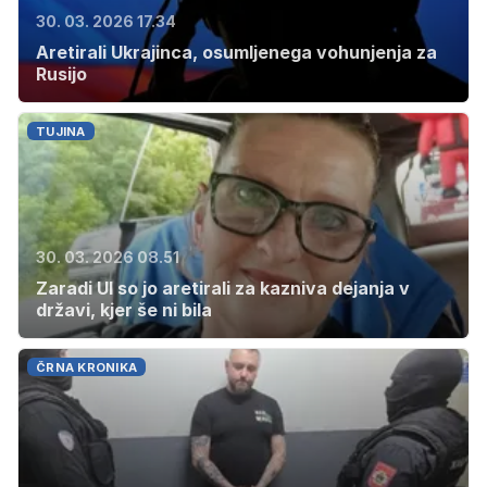
30. 03. 2026 17.34
Aretirali Ukrajinca, osumljenega vohunjenja za
Rusijo
TUJINA
30. 03. 2026 08.51
Zaradi UI so jo aretirali za kazniva dejanja v
državi, kjer še ni bila
ČRNA KRONIKA