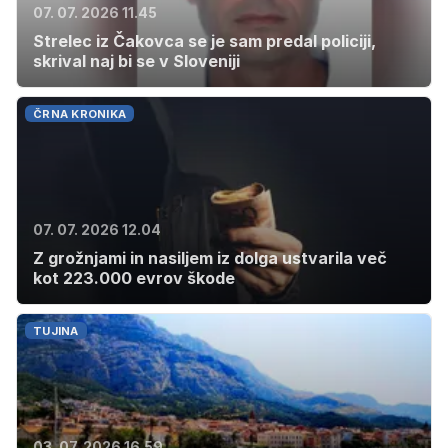
07. 07. 2026 11.45
Strelec iz Čakovca se je sam predal policiji,
skrival naj bi se v Sloveniji
ČRNA KRONIKA
07. 07. 2026 12.04
Z grožnjami in nasiljem iz dolga ustvarila več
kot 223.000 evrov škode
TUJINA
03. 07. 2026 16.59