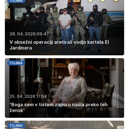
TUJINA
28. 04. 2026 09.47
V obsežni operaciji aretirali vodjo kartela El
Jardinera
TUJINA
25. 04. 2026 17.04
'Boga sem v tistem zaporu našla preko teh
žensk'
TUJINA