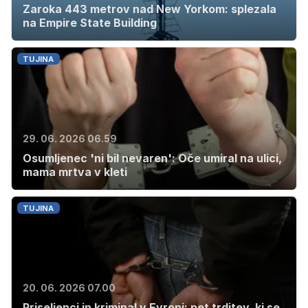
Zaroka 443 metrov nad New Yorkom: splezala
na Empire State Building
TUJINA
29. 06. 2026 06.59
Osumljenec 'ni bil nevaren': Oče umiral na ulici,
mama mrtva v kleti
TUJINA
20. 06. 2026 07.00
Priseljenci in kriminal v Evropi: pet trditev, ki se