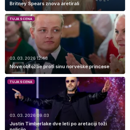
Britney Spears znova aretirali
TUJA SCENA
03. 03. 2026 12.48
Nove obtožbe proti sinu norveške princese
TUJA SCENA
03. 03. 2026 09.03
Justin Timberlake dve leti po aretaciji toži
policijo