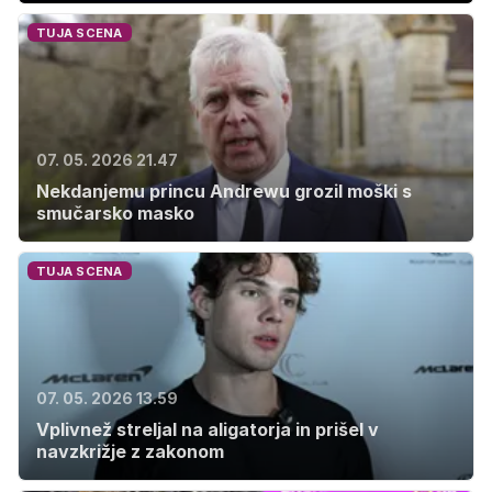
TUJA SCENA
07. 05. 2026 21.47
Nekdanjemu princu Andrewu grozil moški s
smučarsko masko
TUJA SCENA
07. 05. 2026 13.59
Vplivnež streljal na aligatorja in prišel v
navzkrižje z zakonom