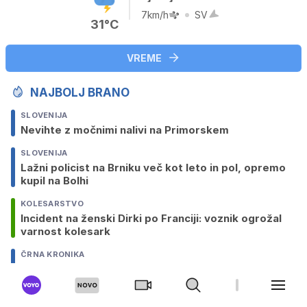
7km/h
SV
31°C
VREME
NAJBOLJ BRANO
SLOVENIJA
Nevihte z močnimi nalivi na Primorskem
SLOVENIJA
Lažni policist na Brniku več kot leto in pol, opremo
kupil na Bolhi
KOLESARSTVO
Incident na ženski Dirki po Franciji: voznik ogrožal
varnost kolesark
ČRNA KRONIKA
Moški ni želel izpustiti otroka, posredovali
specialci
DOMAČA SCENA