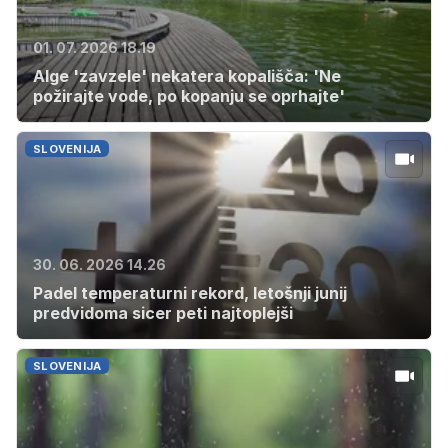
01. 07. 2026 18.19
Alge 'zavzele' nekatera kopališča: 'Ne
požirajte vode, po kopanju se oprhajte'
SLOVENIJA
30. 06. 2026 14.26
Padel temperaturni rekord, letošnji junij
predvidoma sicer peti najtoplejši
SLOVENIJA