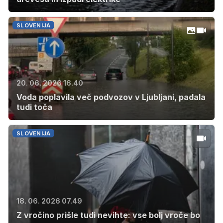
SLOVENIJA
20. 06. 2026 16.40
Voda poplavila več podvozov v Ljubljani, padala
tudi toča
SLOVENIJA
18. 06. 2026 07.49
Z vročino prišle tudi nevihte: vse bolj vroče bo