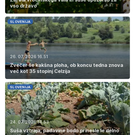
vso državo
SLOVENIJA
26. 07. 2026 16.51
Zvečer še kakšna ploha, ob koncu tedna znova
več kot 35 stopinj Celzija
SLOVENIJA
24. 07. 2026 14.53
Suša vztraja, padavine bodo prinesle le delno