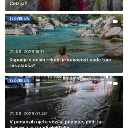
Celzija?
SLOVENIJA
21. 06. 2026 15.17
Kopanje v naših rekah: je kakovost vode tam
res slabša?
SLOVENIJA
21. 06. 2026 07.40
V podvozih ujeta vozila, poplave, podrta
drevesa in izpadi elektrike