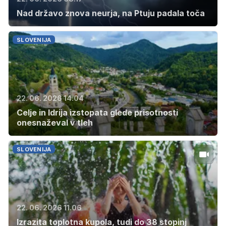
Nad državo znova neurja, na Ptuju padala toča
SLOVENIJA
22. 06. 2026 14.04
Celje in Idrija izstopata glede prisotnosti
onesnaževal v tleh
SLOVENIJA
22. 06. 2026 11.06
Izrazita toplotna kupola, tudi do 38 stopinj