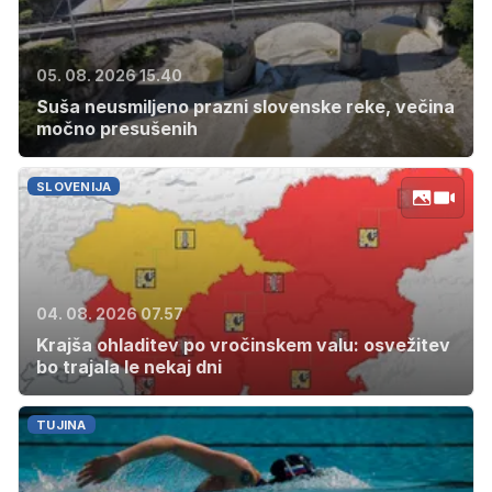
05. 08. 2026 15.40
Suša neusmiljeno prazni slovenske reke, večina
močno presušenih
SLOVENIJA
04. 08. 2026 07.57
Krajša ohladitev po vročinskem valu: osvežitev
bo trajala le nekaj dni
TUJINA