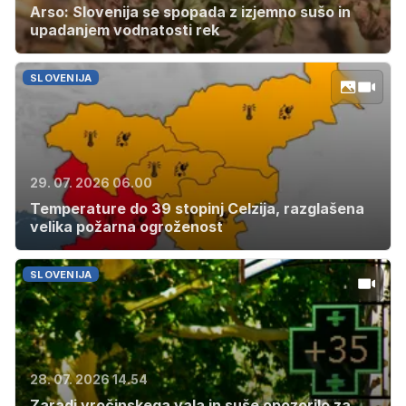
Arso: Slovenija se spopada z izjemno sušo in
upadanjem vodnatosti rek
SLOVENIJA
29. 07. 2026 06.00
Temperature do 39 stopinj Celzija, razglašena
velika požarna ogroženost
SLOVENIJA
28. 07. 2026 14.54
Zaradi vročinskega vala in suše opozorilo za