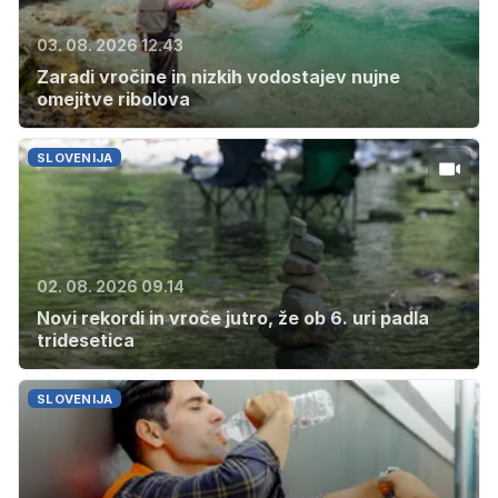
03. 08. 2026 12.43
Zaradi vročine in nizkih vodostajev nujne
omejitve ribolova
SLOVENIJA
02. 08. 2026 09.14
Novi rekordi in vroče jutro, že ob 6. uri padla
tridesetica
SLOVENIJA