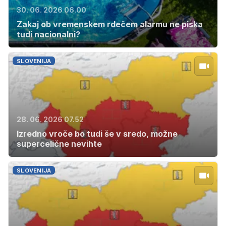
30. 06. 2026 06.00
Zakaj ob vremenskem rdečem alarmu ne piska
tudi nacionalni?
SLOVENIJA
28. 06. 2026 07.52
Izredno vroče bo tudi še v sredo, možne
supercelične nevihte
SLOVENIJA