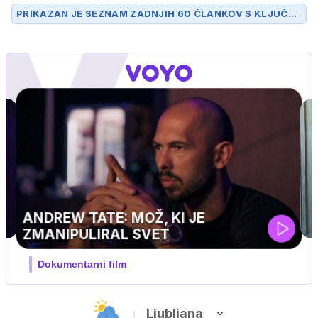
PRIKAZAN JE SEZNAM ZADNJIH 60 ČLANKOV S KLJUČN
O BESEDO
ARSO
.
UEFA SUPERPOKAL
V živo na VOYO: sreda ob 20.30
Ljubljana