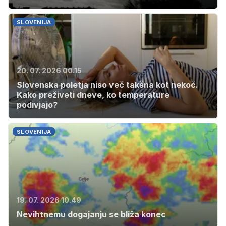
SLOVENIJA
20. 07. 2026 00.15
Slovenska poletja niso več takšna kot nekoč.
Kako preživeti dneve, ko temperature
podivjajo?
SLOVENIJA
19. 07. 2026 10.49
Nevihtnemu dogajanju se bliža konec