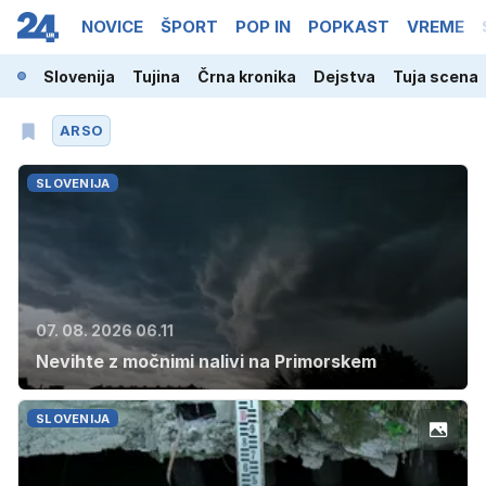
NOVICE
ŠPORT
POP IN
POPKAST
VREME
Slovenija
Tujina
Črna kronika
Dejstva
Tuja scena
ARSO
SLOVENIJA
07. 08. 2026 06.11
Nevihte z močnimi nalivi na Primorskem
SLOVENIJA