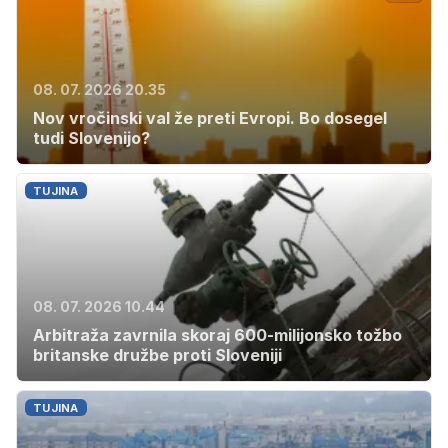
08. 07. 2026 20.35
Nov vročinski val že preti Evropi. Bo dosegel
tudi Slovenijo?
TUJINA
08. 07. 2026 10.44
Arbitraža zavrnila skoraj 600-milijonsko tožbo
britanske družbe proti Sloveniji
TUJINA