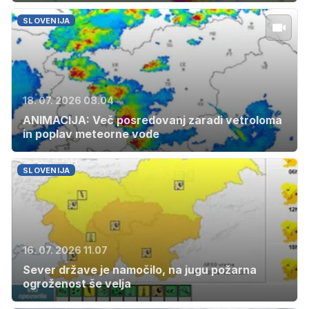
SLOVENIJA
18. 07. 2026 08.04
ANIMACIJA: Več posredovanj zaradi vetroloma
in poplav meteorne vode
SLOVENIJA
16. 07. 2026 11.07
Sever države je namočilo, na jugu požarna
ogroženost še velja