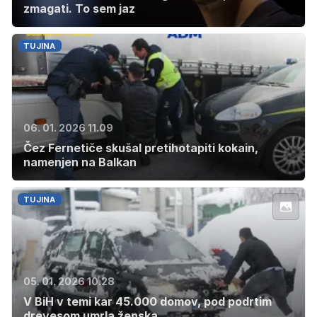
zmagati. To sem jaz
TUJINA
06. 01. 2026 11.09
Čez Fernetiče skušal pretihotapiti kokain,
namenjen na Balkan
TUJINA
05. 01. 2026 10.28
V BiH v temi kar 45.000 domov, pod podrtim
drevesom umrla ženska