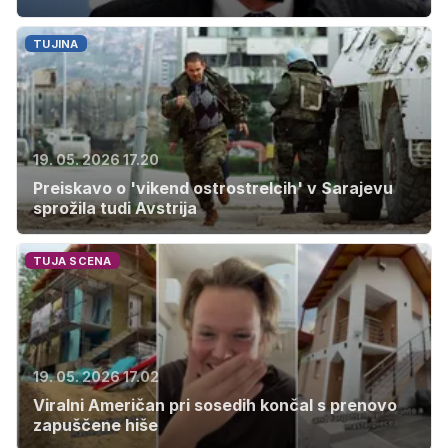
TUJINA
19. 05. 2026 17.20
Preiskavo o 'vikend ostrostrelcih' v Sarajevu
sprožila tudi Avstrija
TUJA SCENA
19. 05. 2026 17.02
Viralni Američan pri sosedih končal s prenovo
zapuščene hiše