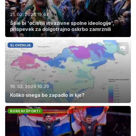
21. 02. 2026 19.47
Šole bi 'očistili invazivne spolne ideologije',
prispevek za dolgotrajno oskrbo zamrznili
SLOVENIJA
19. 02. 2026 10.39
Koliko snega bo zapadlo in kje?
BORILNI ŠPORTI