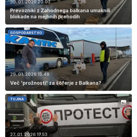
30. 01. 2026 20.03
Prevozniki z Zahodnega balkana umaknili
blokade na mejhnih prehodih
GOSPODARSTVO
29. 01. 2026 15.48
Več 'prožnosti' za šoferje z Balkana?
TUJINA
27. 01. 2026 17.53