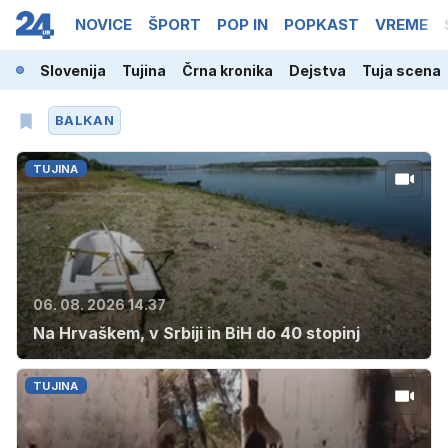
NOVICE
ŠPORT
POP IN
POPKAST
VREME
Slovenija
Tujina
Črna kronika
Dejstva
Tuja scena
BALKAN
TUJINA
06. 08. 2026 14.37
Na Hrvaškem, v Srbiji in BiH do 40 stopinj
TUJINA