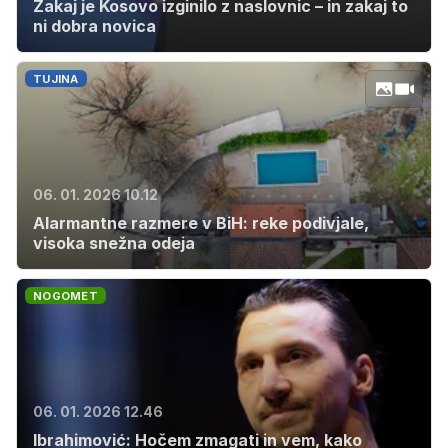
Zakaj je Kosovo izginilo z naslovnic – in zakaj to
ni dobra novica
TUJINA
06. 01. 2026 10.12
Alarmantne razmere v BiH: reke podivjale,
visoka snežna odeja
NOGOMET
06. 01. 2026 12.46
Ibrahimović: Hočem zmagati in vem, kako