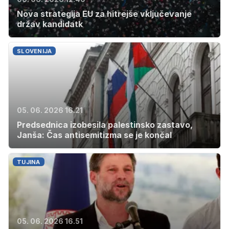
Nova strategija EU za hitrejše vključevanje
držav kandidatk
SLOVENIJA
05. 06. 2026 16.21
Predsednica izobesila palestinsko zastavo,
Janša: Čas antisemitizma se je končal
TUJINA
05. 06. 2026 16.51