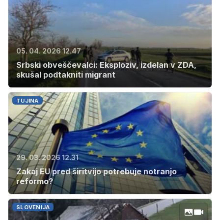
05. 04. 2026 12.47
Srbski obveščevalci: Eksploziv, izdelan v ZDA,
skušal podtakniti migrant
TUJINA
29. 03. 2026 12.31
Zakaj EU pred širitvijo potrebuje notranjo
reformo?
SLOVENIJA