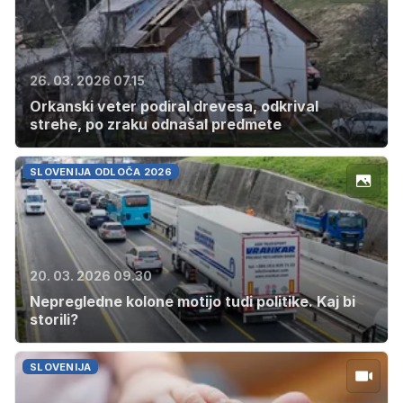
26. 03. 2026 07.15
Orkanski veter podiral drevesa, odkrival
strehe, po zraku odnašal predmete
SLOVENIJA ODLOČA 2026
20. 03. 2026 09.30
Nepregledne kolone motijo tudi politike. Kaj bi
storili?
SLOVENIJA