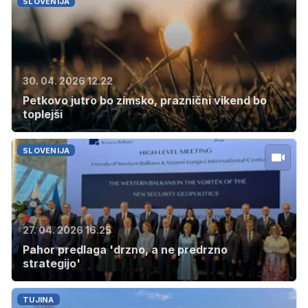
SLOVENIJA
30. 04. 2026 12.22
Petkovo jutro bo zimsko, praznični vikend bo
toplejši
SLOVENIJA
27. 04. 2026 16.25
Pahor predlaga 'drzno, a ne predrzno
strategijo'
TUJINA