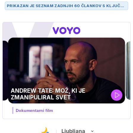
PRIKAZAN JE SEZNAM ZADNJIH 60 ČLANKOV S KLJUČN
O BESEDO
BALKAN
.
MOJ PRIJATELJ PINGVIN
Film meseca / družinski, pustolovski
Ljubljana