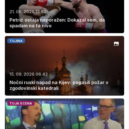
21. 06. 2026 13.53
Petrič ostaja neporažen: Dokazal sem, da
spadam na ta nivo
TUJINA
15. 06. 2026 06.42
Nočni ruski napad na Kijev: pogasili požar v
zgodovinski katedrali
TUJA SCENA