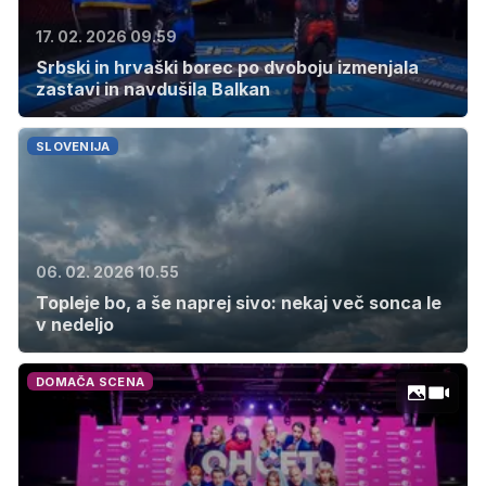
17. 02. 2026 09.59
Srbski in hrvaški borec po dvoboju izmenjala
zastavi in navdušila Balkan
SLOVENIJA
06. 02. 2026 10.55
Topleje bo, a še naprej sivo: nekaj več sonca le
v nedeljo
DOMAČA SCENA