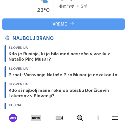
4km/h
S
23°C
VREME
NAJBOLJ BRANO
SLOVENIJA
Kdo je Rusinja, ki je bila med nesrečo v vozilu z
Natašo Pirc Musar?
SLOVENIJA
Pirnat: Varovanje Nataše Pirc Musar je nezakonito
SLOVENIJA
Kdo si najbolj mane roke ob obisku Dončićevih
Lakersov v Sloveniji?
TUJINA
Mojstrsko reševanje: helikopter lebdel nad
skalami, ven skočili reševalci
TUJINA