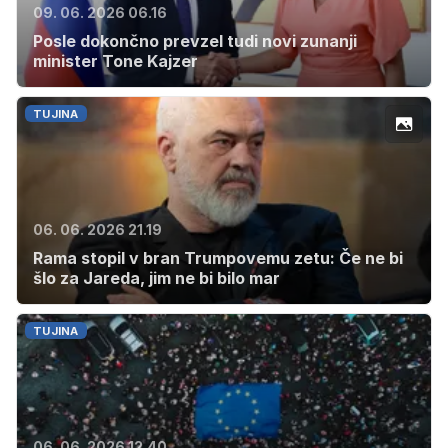
09. 06. 2026 06.16
Posle dokončno prevzel tudi novi zunanji
minister Tone Kajzer
TUJINA
06. 06. 2026 21.19
Rama stopil v bran Trumpovemu zetu: Če ne bi
šlo za Jareda, jim ne bi bilo mar
TUJINA
06. 06. 2026 12.40