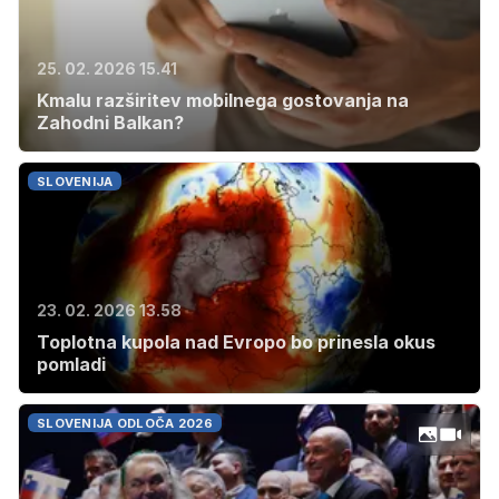
25. 02. 2026 15.41
Kmalu razširitev mobilnega gostovanja na
Zahodni Balkan?
SLOVENIJA
23. 02. 2026 13.58
Toplotna kupola nad Evropo bo prinesla okus
pomladi
SLOVENIJA ODLOČA 2026