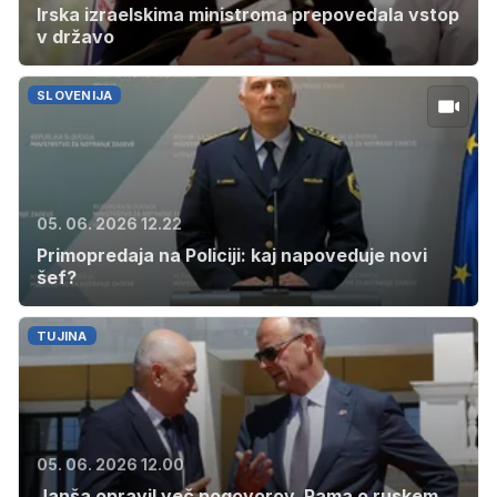
Irska izraelskima ministroma prepovedala vstop
v državo
SLOVENIJA
05. 06. 2026 12.22
Primopredaja na Policiji: kaj napoveduje novi
šef?
TUJINA
05. 06. 2026 12.00
Janša opravil več pogovorov, Rama o ruskem