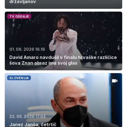
državljanov
TV ODDAJE
01. 06. 2026 16.16
David Amaro navdušil v finalu hrvaške različice
šova Znan obraz ima svoj glas
SLOVENIJA
22. 05. 2026 17.03
Janez Janša, četrtič