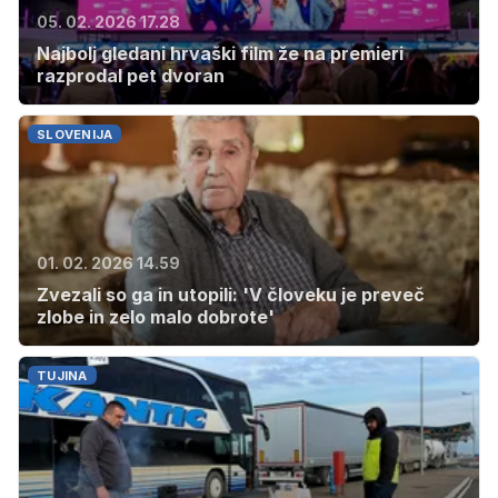
05. 02. 2026 17.28
Najbolj gledani hrvaški film že na premieri
razprodal pet dvoran
SLOVENIJA
01. 02. 2026 14.59
Zvezali so ga in utopili: 'V človeku je preveč
zlobe in zelo malo dobrote'
TUJINA