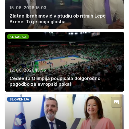
15. 06. 2026 15.03
Zlatan Ibrahimović v studiu ob ritmih Lepe
Brene: To je moja glasba
KOŠARKA
12. 06. 2026 15.55
Cedevita Olimpija podpisala dolgoročno
pogodbo za evropski pokal
SLOVENIJA