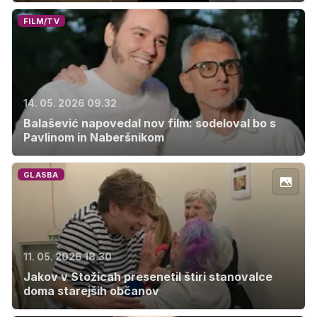
FILM/TV
14. 05. 2026 09.32
Balašević napovedal nov film: sodeloval bo s
Pavlinom in Naberšnikom
GLASBA
11. 05. 2026 18.30
Jakov v Stožicah presenetil štiri stanovalce
doma starejših občanov