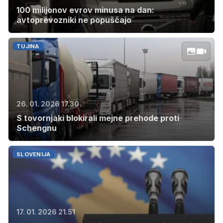
100 milijonov evrov minusa na dan:
avtoprevozniki ne popuščajo
TUJINA
26. 01. 2026 17.30
S tovornjaki blokirali mejne prehode proti
Schengnu
SLOVENIJA
17. 01. 2026 21.51