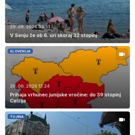
29. 06. 2026 08.51
V Senju že ob 6. uri skoraj 32 stopinj
SLOVENIJA
26. 06. 2026 13.24
Prihaja vrhunec junijske vročine: do 39 stopinj
Celzija
TUJINA