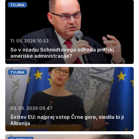
TUJINA
11. 05. 2026 10.52
So v ozadju Schmidtovega odhoda pritiski
ameriške administracije?
TUJINA
03. 05. 2026 09.47
Širitev EU: najprej vstop Črne gore, sledila bi ji
Albanija