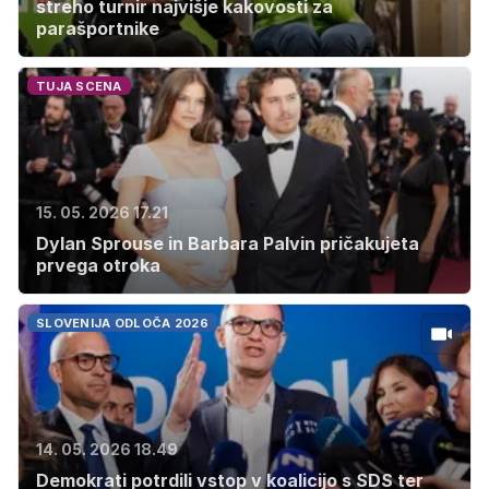
streho turnir najvišje kakovosti za
parašportnike
TUJA SCENA
15. 05. 2026 17.21
Dylan Sprouse in Barbara Palvin pričakujeta
prvega otroka
SLOVENIJA ODLOČA 2026
14. 05. 2026 18.49
Demokrati potrdili vstop v koalicijo s SDS ter