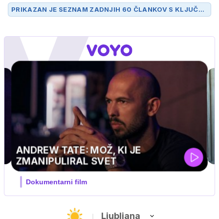
PRIKAZAN JE SEZNAM ZADNJIH 60 ČLANKOV S KLJUČN
O BESEDO
BARBARA
.
UEFA SUPERPOKAL
V živo na VOYO: sreda ob 20.30
Ljubljana