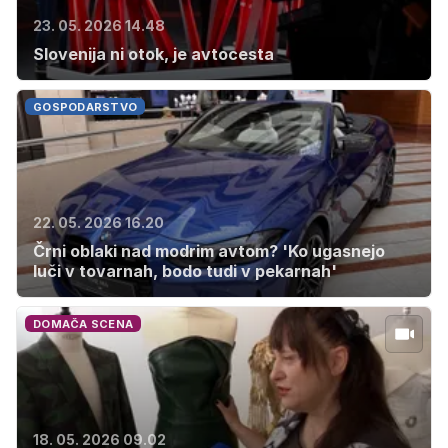
23. 05. 2026 14.48
Slovenija ni otok, je avtocesta
GOSPODARSTVO
22. 05. 2026 16.20
Črni oblaki nad modrim avtom? 'Ko ugasnejo
luči v tovarnah, bodo tudi v pekarnah'
DOMAČA SCENA
18. 05. 2026 09.02