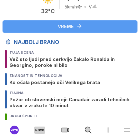
5km/h
V
32°C
VREME
NAJBOLJ BRANO
TUJA SCENA
Več sto ljudi pred cerkvijo čakalo Ronalda in
Georgino, poroke ni bilo
ZNANOST IN TEHNOLOGIJA
Ko očala postanejo oči Velikega brata
TUJINA
Požar ob slovenski meji: Canadair zaradi tehničnih
okvar v zraku le 10 minut
DRUGI ŠPORTI
Komaj 16-letna Živa Remic pokorila svetovno
konkurenco
TUJINA