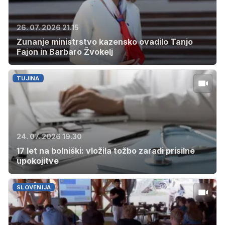
26. 07. 2026 21.15
Zunanje ministrstvo kazensko ovadilo Tanjo
Fajon in Barbaro Žvokelj
TUJINA
24. 07. 2026 19.30
17 let na bolniški: vložila tožbo zaradi prisilne
upokojitve
SLOVENIJA