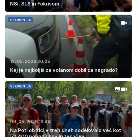
NSi, SLS in Fokusom
SLOVENIJA
12. 05. 2026 20.05
Kaj je najboljši za volanom dobil za nagrado?
SLOVENIJA
09. 05. 2026 13.44
Na Poti ob žici v treh dneh sodelovalo več kot
52.400 pohodnikov in tekačev