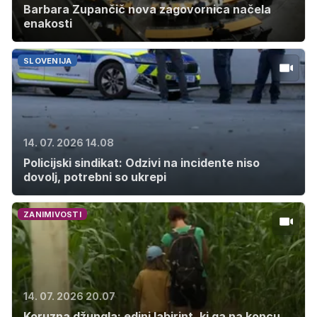
Barbara Zupančič nova zagovornica načela
enakosti
SLOVENIJA
14. 07. 2026 14.08
Policijski sindikat: Odzivi na incidente niso
dovolj, potrebni so ukrepi
ZANIMIVOSTI
14. 07. 2026 20.07
Koruzna džungla: edini labirint, ki ga na koncu