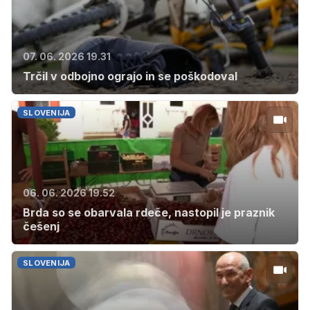
07. 06. 2026 19.31
Trčil v odbojno ograjo in se poškodoval
SLOVENIJA
06. 06. 2026 19.52
Brda so se obarvala rdeče, nastopil je praznik
češenj
SLOVENIJA