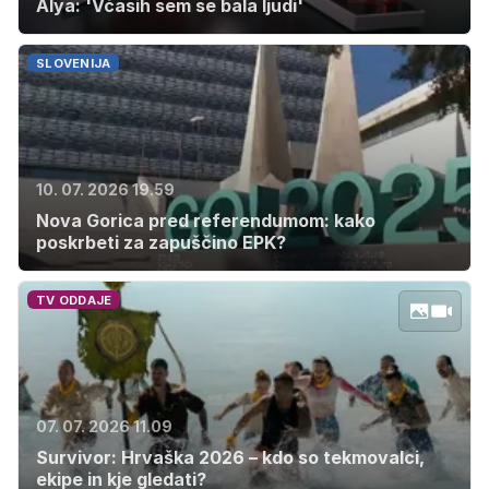
Alya: 'Včasih sem se bala ljudi'
SLOVENIJA
10. 07. 2026 19.59
Nova Gorica pred referendumom: kako
poskrbeti za zapuščino EPK?
TV ODDAJE
07. 07. 2026 11.09
Survivor: Hrvaška 2026 – kdo so tekmovalci,
ekipe in kje gledati?