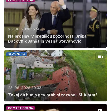
DOMAČA SCENA
25. 06. 2026 15.56
Na proslavi v središču pozornosti Urška
Bačovnik Janša in Vesna Stevanović
SLOVENIJA
23. 06. 2026 20.33
Zakaj ob hudih nevihtah ni zazvonil SI-Alarm?
DOMAČA SCENA