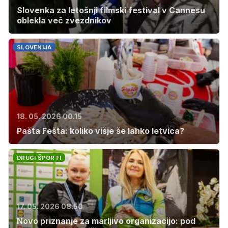
Slovenka za letošnji filmski festival v Cannesu
oblekla več zvezdnikov
SLOVENIJA
18. 05. 2026 00.15
Pašta Fešta: koliko višje še lahko letvica?
DRUGI ŠPORTI
17. 05. 2026 08.50
Novo priznanje za marljivo organizacijo: pod