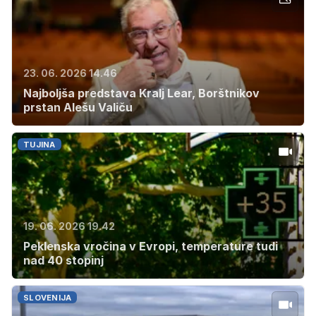
23. 06. 2026 14.46
Najboljša predstava Kralj Lear, Borštnikov
prstan Alešu Valiču
TUJINA
19. 06. 2026 19.42
Peklenska vročina v Evropi, temperature tudi
nad 40 stopinj
SLOVENIJA