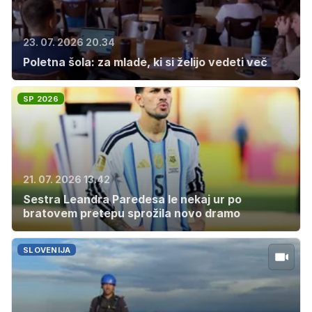
23. 07. 2026 20.34
Poletna šola: za mlade, ki si želijo vedeti več
SP 2026
21. 07. 2026 13.42
Sestra Leandra Paredesa le nekaj ur po
bratovem pretepu sprožila novo dramo
SLOVENIJA