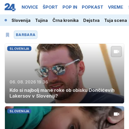
NOVICE
ŠPORT
POP IN
POPKAST
VREME
Slovenija
Tujina
Črna kronika
Dejstva
Tuja scena
BARBARA
SLOVENIJA
06. 08. 2026 19.36
Kdo si najbolj mane roke ob obisku Dončićevih
Lakersov v Sloveniji?
SLOVENIJA