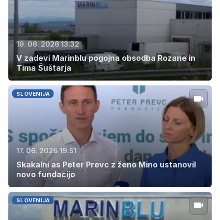
19. 06. 2026 13.32
V zadevi Marinblu pogojna obsodba Rozane in
Tima Šuštarja
SLOVENIJA
17. 06. 2026 19.51
Skakalni as Peter Prevc z ženo Mino ustanovil
novo fundacijo
SLOVENIJA