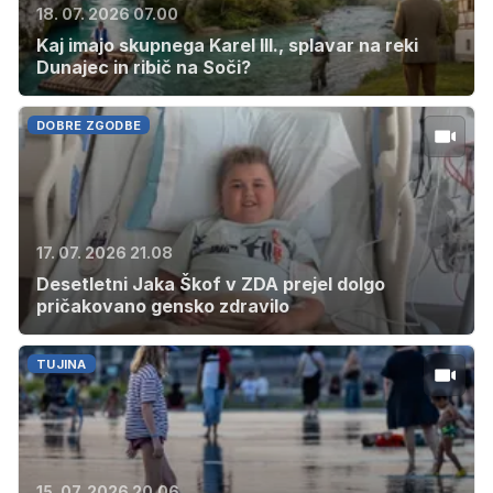
18. 07. 2026 07.00
Kaj imajo skupnega Karel III., splavar na reki
Dunajec in ribič na Soči?
DOBRE ZGODBE
17. 07. 2026 21.08
Desetletni Jaka Škof v ZDA prejel dolgo
pričakovano gensko zdravilo
TUJINA
15. 07. 2026 20.06