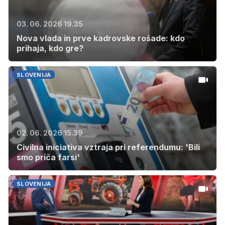
03. 06. 2026 19.35
Nova vlada in prve kadrovske rošade: kdo
prihaja, kdo gre?
SLOVENIJA
02. 06. 2026 15.39
Civilna iniciativa vztraja pri referendumu: 'Bili
smo priča farsi'
SLOVENIJA