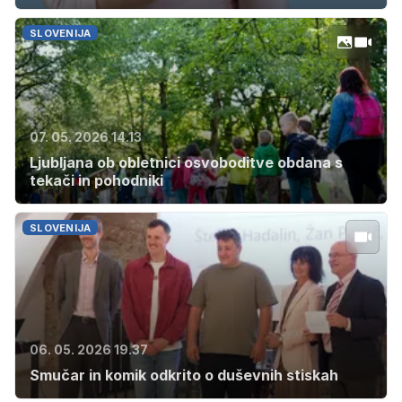
SLOVENIJA
07. 05. 2026 14.13
Ljubljana ob obletnici osvoboditve obdana s
tekači in pohodniki
SLOVENIJA
06. 05. 2026 19.37
Smučar in komik odkrito o duševnih stiskah