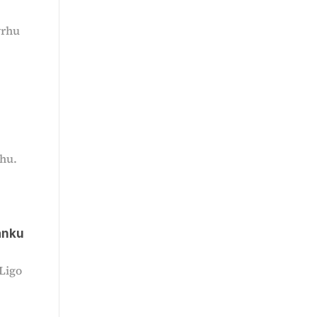
vrhu
hu.
anku
 Ligo