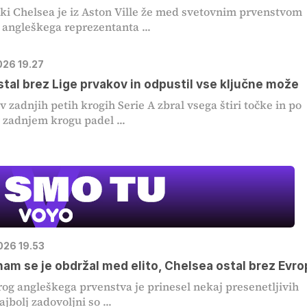
i Chelsea je iz Aston Ville že med svetovnim prvenstvom
l angleškega reprezentanta ...
026 19.27
MOJ PRIJA
stal brez Lige prvakov in odpustil vse ključne može
PINGVIN
 v zadnjih petih krogih Serie A zbral vsega štiri točke in po
 zadnjem krogu padel ...
Film meseca /
pustolovski
026 19.53
am se je obdržal med elito, Chelsea ostal brez Evr
rog angleškega prvenstva je prinesel nekaj presenetljivih
ajbolj zadovoljni so ...