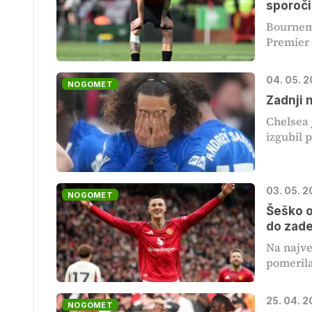
sporoči
Bournemo
Premier l
04. 05. 
NOGOMET
Zadnji 
Chelsea 
izgubil p
03. 05. 2
NOGOMET
Šeško o
do zad
Na najve
pomerila
25. 04. 
NOGOMET