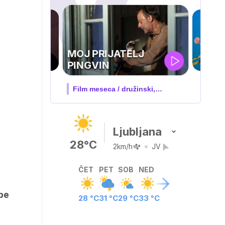
TELJ
IQ 160
 družinski,
Nova hrvaška serija
…
Ljubljana
28°C
2km/h
JV
ČET
PET
SOB
NED
ope
28 °C
31 °C
29 °C
33 °C