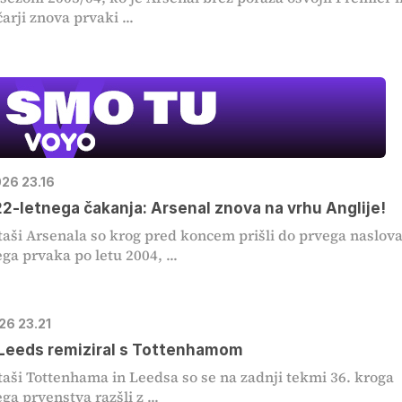
arji znova prvaki ...
026 23.16
2-letnega čakanja: Arsenal znova na vrhu Anglije!
ši Arsenala so krog pred koncem prišli do prvega naslov
ga prvaka po letu 2004, ...
026 23.21
 Leeds remiziral s Tottenhamom
ši Tottenhama in Leedsa so se na zadnji tekmi 36. kroga
ga prvenstva razšli z ...