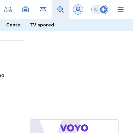
Preklopi barvni na
ZIN
Ceste
TV spored
po