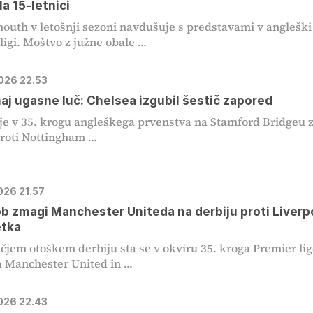
la 15-letnici
uth v letošnji sezoni navdušuje s predstavami v angleški
igi. Moštvo z južne obale ...
2026 22.53
naj ugasne luč: Chelsea izgubil šestič zapored
je v 35. krogu angleškega prvenstva na Stamford Bridgeu z
roti Nottingham ...
026 21.57
b zmagi Manchester Uniteda na derbiju proti Liverp
etka
čjem otoškem derbiju sta se v okviru 35. kroga Premier li
 Manchester United in ...
2026 22.43