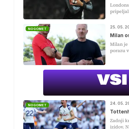
Londonsk
pripelja
25. 05. 2
NOGOMET
Milan o
Milan je
porazu v
24. 05. 2
NOGOMET
Tottenh
Zadnji k
izidov. N