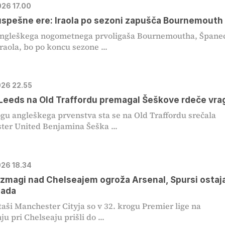
026 17.00
spešne ere: Iraola po sezoni zapušča Bournemouth
angleškega nogometnega prvoligaša Bournemoutha, Špane
raola, bo po koncu sezone ...
026 22.55
 Leeds na Old Traffordu premagal Šeškove rdeče vra
ogu angleškega prvenstva sta se na Old Traffordu srečala
er United Benjamina Šeška ...
026 18.34
 zmagi nad Chelseajem ogroža Arsenal, Spursi ostaja
pada
ši Manchester Cityja so v 32. krogu Premier lige na
u pri Chelseaju prišli do ...