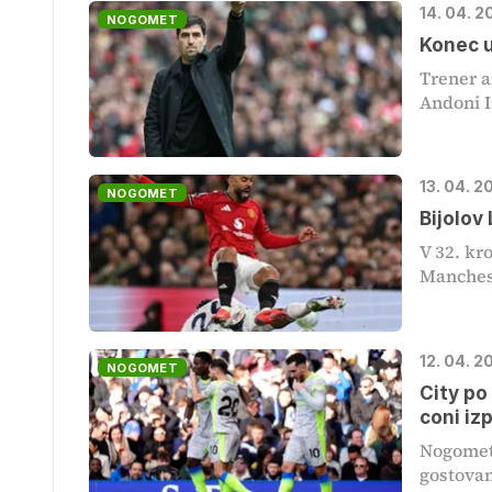
14. 04. 2
NOGOMET
Konec u
Trener 
Andoni I
13. 04. 2
NOGOMET
Bijolov
V 32. kr
Manchest
12. 04. 2
NOGOMET
City po
coni iz
Nogometa
gostovanj