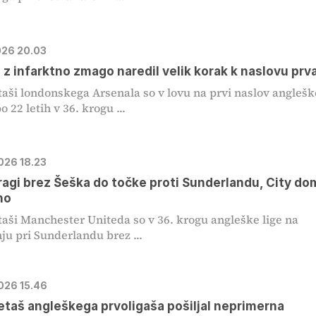
2026 20.03
 z infarktno zmago naredil velik korak k naslovu prv
ši londonskega Arsenala so v lovu na prvi naslov angleš
 22 letih v 36. krogu ...
2026 18.23
ragi brez Šeška do točke proti Sunderlandu, City do
no
ši Manchester Uniteda so v 36. krogu angleške lige na
ju pri Sunderlandu brez ...
2026 15.46
aš angleškega prvoligaša pošiljal neprimerna