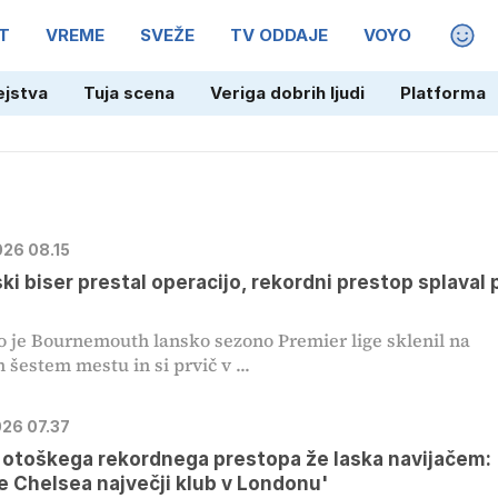
T
VREME
SVEŽE
TV ODDAJE
VOYO
MAGA
ejstva
Tuja scena
Veriga dobrih ljudi
Platforma
026 08.15
ki biser prestal operacijo, rekordni prestop splaval 
 je Bournemouth lansko sezono Premier lige sklenil na
 šestem mestu in si prvič v ...
026 07.37
 otoškega rekordnega prestopa že laska navijačem:
e Chelsea največji klub v Londonu'