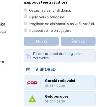
najpogosteje zaščitite?
Ostajam v senci ali doma.
Pijem veliko tekočine.
Izogibam se aktivnosti v največji vročini.
aka
Posebej se ne prilagajam.
kega
Moški
Ženska
Poletni miti pod drobnogledom
zdravnice
ma
TV SPORED
Gorski reševalci
08.35 - 09.30
Goldbergovi
08.50 - 09.20