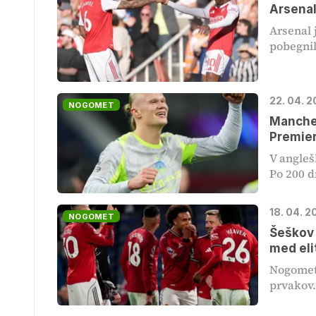
Arsenal
Arsenal 
pobegnil
22. 04. 2
NOGOMET
Manches
Premie
V angle
Po 200 d
18. 04. 2
NOGOMET
Šeškov 
med eli
Nogometa
prvakov.