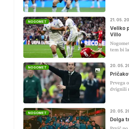
21. 05. 2
NOGOMET
Veliko 
Villo
Nogometa
tem bi l
20. 05. 
NOGOMET
Pričako
Prvega o
dvignili 
20. 05. 
NOGOMET
Dolga t
Prvič po