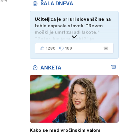
ŠALA DNEVA
Učiteljica je pri uri slovenščine na
tablo napisala stavek: "Reven
moški je umrl zaradi lakote."
"Peter, kje je subjekt?" je
vprašala. "Verjetno na
1280
169
pokopališču!"
ANKETA
a
Kako se med vročinskim valom