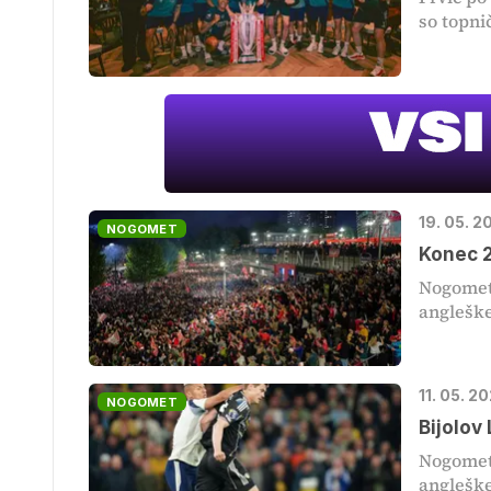
so topnič
19. 05. 2
NOGOMET
Konec 2
Nogometa
angleške
11. 05. 2
NOGOMET
Bijolov
Nogometa
angleške