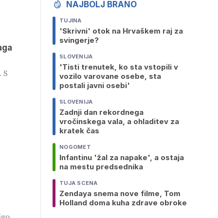
NAJBOLJ BRANO
TUJINA
'Skrivni' otok na Hrvaškem raj za
svingerje?
aga
SLOVENIJA
'Tisti trenutek, ko sta vstopili v
. S
vozilo varovane osebe, sta
postali javni osebi'
SLOVENIJA
Zadnji dan rekordnega
vročinskega vala, a ohladitev za
kratek čas
NOGOMET
Infantinu 'žal za napake', a ostaja
na mestu predsednika
TUJA SCENA
Zendaya snema nove filme, Tom
Holland doma kuha zdrave obroke
igo,