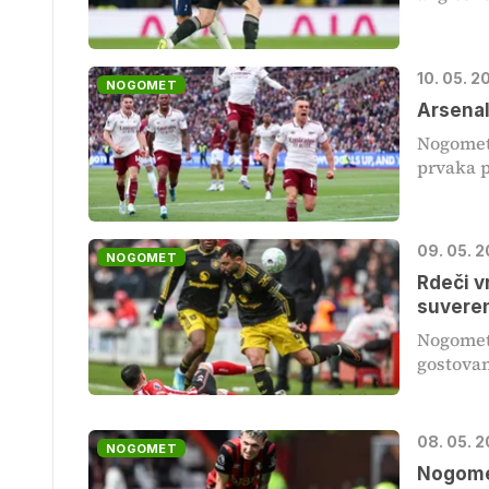
10. 05. 
NOGOMET
Arsenal
Nogometa
prvaka po
09. 05. 
NOGOMET
Rdeči v
suvere
Nogometa
gostovan
08. 05. 
NOGOMET
Nogomet