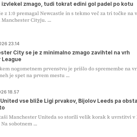
 izvlekel zmago, tudi tokrat edini gol padel po kotu
je z 1:0 premagal Newcastle in s tekmo več za tri točke na 
 Manchester Cityju. ...
026 23.14
ter City se je z minimalno zmago zavihtel na vrh
r League
škem nogometnem prvenstvu je prišlo do spremembe na vr
neh je spet na prvem mestu ...
026 18.57
United vse bliže Ligi prvakov, Bijolov Leeds pa obst
to
ši Manchester Uniteda so storili velik korak k uvrstitvi v
 Na sobotnem ...