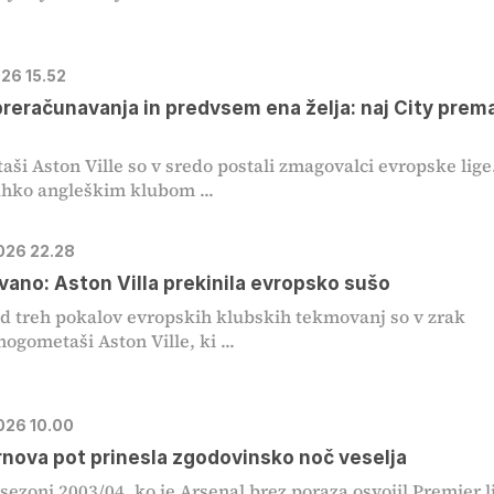
026 15.52
preračunavanja in predvsem ena želja: naj City prem
ši Aston Ville so v sredo postali zmagovalci evropske lige
ahko angleškim klubom ...
2026 22.28
vano: Aston Villa prekinila evropsko sušo
d treh pokalov evropskih klubskih tekmovanj so v zrak
nogometaši Aston Ville, ki ...
2026 10.00
rnova pot prinesla zgodovinsko noč veselja
 sezoni 2003/04, ko je Arsenal brez poraza osvojil Premier l