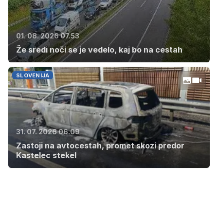
01. 08. 2026 07.53
Že sredi noči se je vedelo, kaj bo na cestah
SLOVENIJA
31. 07. 2026 06.09
Zastoji na avtocestah, promet skozi predor
Kastelec stekel