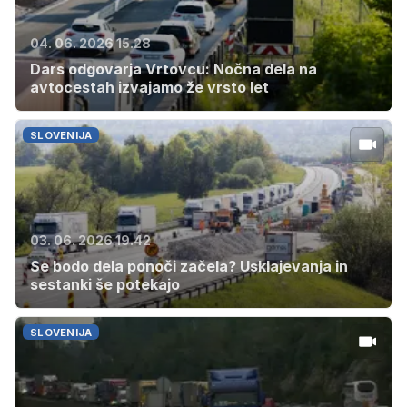
04. 06. 2026 15.28
Dars odgovarja Vrtovcu: Nočna dela na
avtocestah izvajamo že vrsto let
SLOVENIJA
03. 06. 2026 19.42
Se bodo dela ponoči začela? Usklajevanja in
sestanki še potekajo
SLOVENIJA