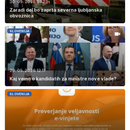
30. 05. 2026 07.23
Zaradi del bo zaprta severna ljubljanska
obvoznica
SLOVENIJA
29. 05. 2026 12.11
Kaj vemo o kandidatih za ministre nove vlade?
SLOVENIJA