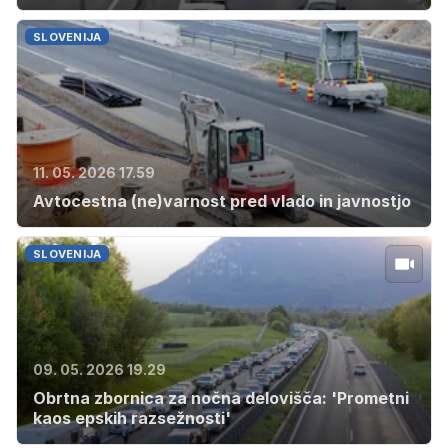
SLOVENIJA
11. 05. 2026 17.59
Avtocestna (ne)varnost pred vlado in javnostjo
SLOVENIJA
09. 05. 2026 19.29
Obrtna zbornica za nočna delovišča: 'Prometni
kaos epskih razsežnosti'