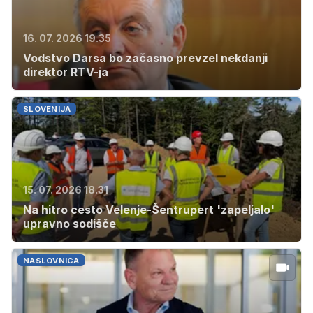
16. 07. 2026 19.35
Vodstvo Darsa bo začasno prevzel nekdanji
direktor RTV-ja
SLOVENIJA
15. 07. 2026 18.31
Na hitro cesto Velenje-Šentrupert 'zapeljalo'
upravno sodišče
NASLOVNICA