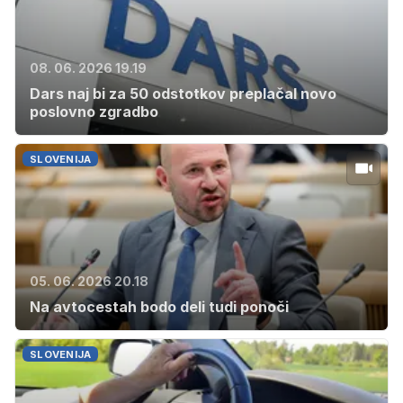
08. 06. 2026 19.19
Dars naj bi za 50 odstotkov preplačal novo
poslovno zgradbo
SLOVENIJA
05. 06. 2026 20.18
Na avtocestah bodo deli tudi ponoči
SLOVENIJA