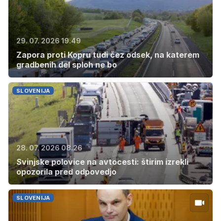
29. 07. 2026 19.49
Zapora proti Kopru tudi čez odsek, na katerem
gradbenih del sploh ne bo
SLOVENIJA
28. 07. 2026 08.26
Svinjske polovice na avtocesti: štirim izrekli
opozorila pred odpovedjo
SLOVENIJA