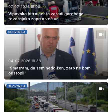
07. 07. 2026 15.06
Vipavska hitra cesta zaradi gorečega
tovornjaka zaprta več ur
SLOVENIJA
04. 07. 2026 19.38
'Smatram, da sem nedolžen, zato ne bom
odstopil'
SLOVENIJA