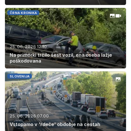
ČRNA KRONIKA
25. 06. 2026 12.10
Na primorki trčilo šest vozil, ena oseba lažje
poškodovana
SLOVENIJA
25. 06. 2026 07.00
Vstopamo v 'rdeče' obdobje na cestah