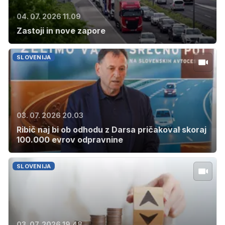
04. 07. 2026 11.09
Zastoji in nove zapore
SLOVENIJA
03. 07. 2026 20.03
Ribič naj bi ob odhodu z Darsa pričakoval skoraj
100.000 evrov odpravnine
SLOVENIJA
03. 07. 2026 19.48