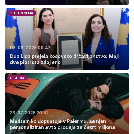
TUJA SCENA
03. 08. 2025 09.47
Dua Lipa prejela kosovsko državljanstvo: Moji
dve plati sta zdaj eno
GLASBA
23. 07. 2025 20.52
Medtem ko dopustuje v Palermu, se njen
personaliziran avto prodaja za četrt milijona