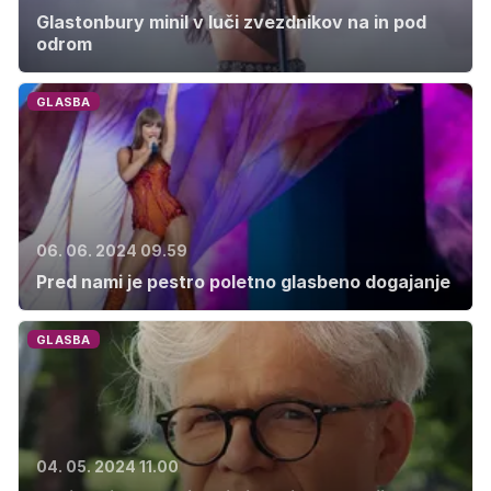
Glastonbury minil v luči zvezdnikov na in pod
odrom
GLASBA
06. 06. 2024 09.59
Pred nami je pestro poletno glasbeno dogajanje
GLASBA
04. 05. 2024 11.00