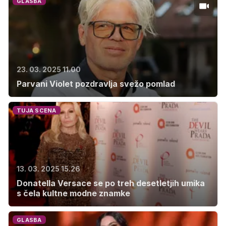
GLASBA
23. 03. 2025 11.00
Parvani Violet pozdravlja svežo pomlad
TUJA SCENA
13. 03. 2025 15.26
Donatella Versace se po treh desetletjih umika
s čela kultne modne znamke
GLASBA