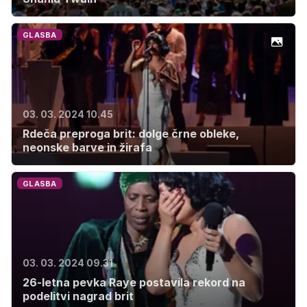
GLASBA
03. 03. 2024 10.45
Rdeča preproga brit: dolge črne obleke,
neonske barve in žirafa
GLASBA
03. 03. 2024 09.31
26-letna pevka Raye postavila rekord na
podelitvi nagrad brit