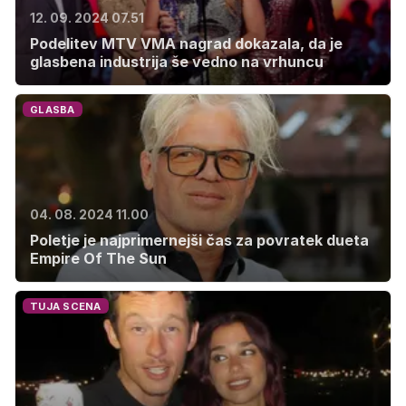
12. 09. 2024 07.51
Podelitev MTV VMA nagrad dokazala, da je
glasbena industrija še vedno na vrhuncu
GLASBA
04. 08. 2024 11.00
Poletje je najprimernejši čas za povratek dueta
Empire Of The Sun
TUJA SCENA