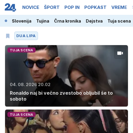
NOVICE
ŠPORT
POP IN
POPKAST
VREME
Slovenija
Tujina
Črna kronika
Dejstva
Tuja scena
DUA LIPA
TUJA SCENA
04. 08. 2026 20.02
Ronaldo naj bi večno zvestobo obljubil še to
soboto
TUJA SCENA