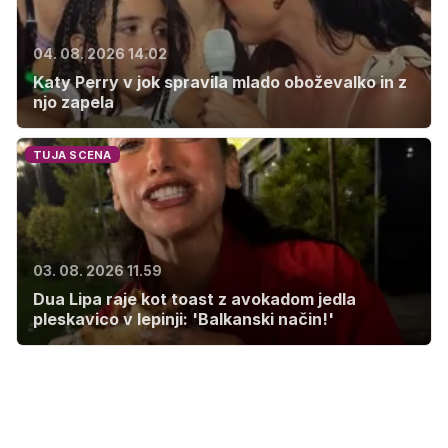
04. 08. 2026 14.02
Katy Perry v jok spravila mlado oboževalko in z
njo zapela
TUJA SCENA
03. 08. 2026 11.59
Dua Lipa raje kot toast z avokadom jedla
pleskavico v lepinji: 'Balkanski način!'