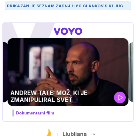
PRIKAZAN JE SEZNAM ZADNJIH 60 ČLANKOV S KLJUČN
O BESEDO
DUA LIPA
.
Ljubljana