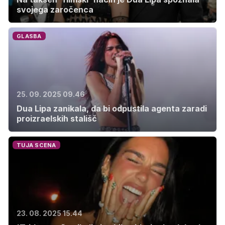
svojega zaročenca
GLASBA
25. 09. 2025 09.46
Dua Lipa zanikala, da bi odpustila agenta zaradi
proizraelskih stališč
TUJA SCENA
23. 08. 2025 15.44