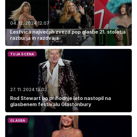
04. 12. 2024 12.07
Lestvica največjih zvezd pop glasbe 21. stoletja
razburja in razdvaja
TUJA SCENA
27. 11. 2024 13.02
Rod Stewart bo prihodnje leto nastopil na
glasbenem festivalu Glastonbury
GLASBA