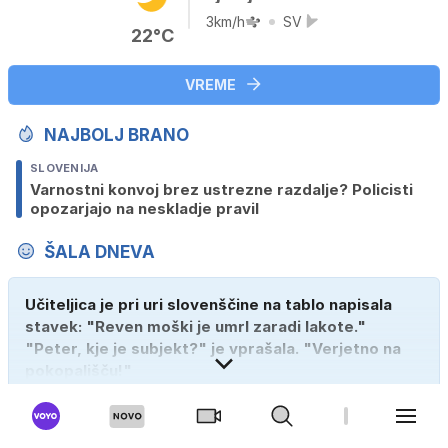
3km/h
SV
22°C
VREME
NAJBOLJ BRANO
SLOVENIJA
Varnostni konvoj brez ustrezne razdalje? Policisti
opozarjajo na neskladje pravil
ŠALA DNEVA
Učiteljica je pri uri slovenščine na tablo napisala
stavek: "Reven moški je umrl zaradi lakote."
"Peter, kje je subjekt?" je vprašala. "Verjetno na
pokopališču!"
1186
147