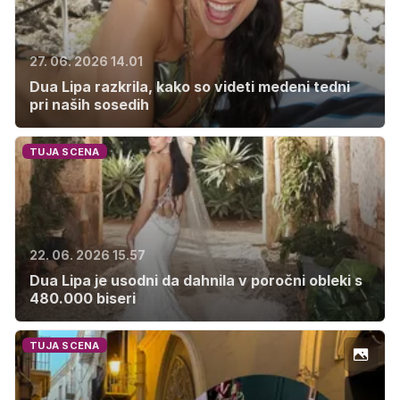
27. 06. 2026 14.01
Dua Lipa razkrila, kako so videti medeni tedni
pri naših sosedih
TUJA SCENA
22. 06. 2026 15.57
Dua Lipa je usodni da dahnila v poročni obleki s
480.000 biseri
TUJA SCENA