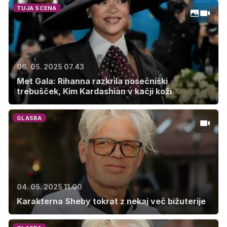
TUJA SCENA
06. 05. 2025 07.43
Met Gala: Rihanna razkrila nosečniški
trebušček, Kim Kardashian v kačji koži
GLASBA
04. 05. 2025 11.00
Karakterna Sheby tokrat z nekaj več bižuterije