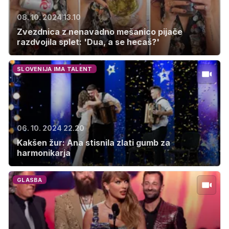
08. 10. 2024 13.10
Zvezdnica z nenavadno mešanico pijače
razdvojila splet: 'Dua, a se hecaš?'
SLOVENIJA IMA TALENT
06. 10. 2024 22.20
Kakšen žur: Ana stisnila zlati gumb za
harmonikarja
GLASBA