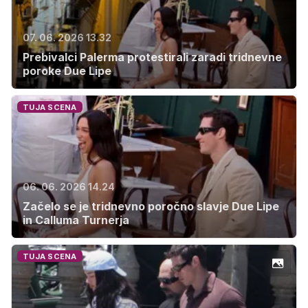
07. 06. 2026 13.32
Prebivalci Palerma protestirali zaradi tridnevne
poroke Due Lipe
TUJA SCENA
06. 06. 2026 14.24
Začelo se je tridnevno poročno slavje Due Lipe
in Calluma Turnerja
TUJA SCENA