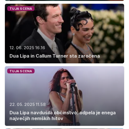
TUJA SCENA
12. 06. 2025 16.16
Dua Lipa in Callum Turner sta zaročena
TUJA SCENA
22. 05. 2025 11.58
Dua Lipa navdušila občinstvo: odpela je enega
največjih nemških hitov