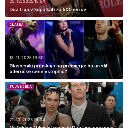
23. 12. 2025 15.54
Dua Lipa v kopalkah za 500 evrov
GLASBA
13. 11. 2025 19.30
Glasbeniki pritiskajo na premierja: bo uredil
oderuške cene vstopnic?
TUJA SCENA
21. 10. 2025 14.04
Na takšen 'filmski' način je Dua Lipa spoznala