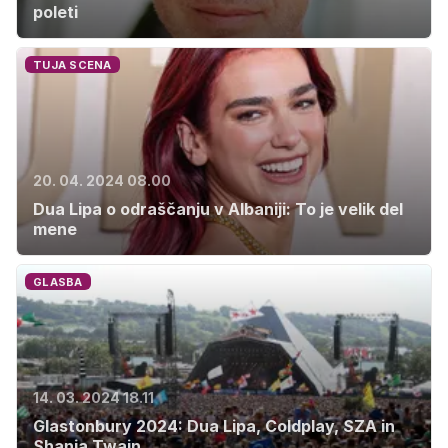
poleti
TUJA SCENA
20. 04. 2024 08.00
Dua Lipa o odraščanju v Albaniji: To je velik del
mene
GLASBA
14. 03. 2024 18.11
Glastonbury 2024: Dua Lipa, Coldplay, SZA in
Shania Twain