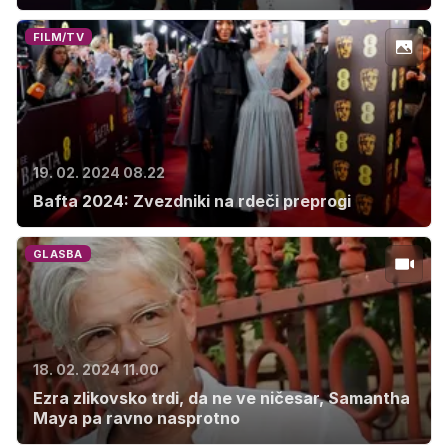
FILM/TV
19. 02. 2024 08.22
Bafta 2024: Zvezdniki na rdeči preprogi
GLASBA
18. 02. 2024 11.00
Ezra zlikovsko trdi, da ne ve ničesar, Samantha
Maya pa ravno nasprotno