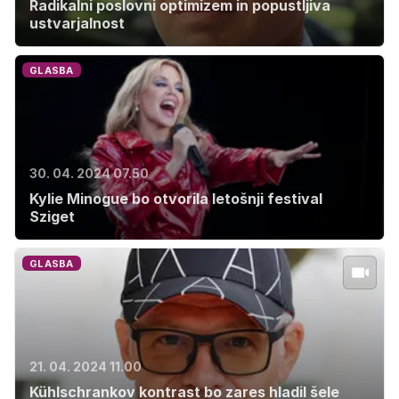
Radikalni poslovni optimizem in popustljiva
ustvarjalnost
GLASBA
30. 04. 2024 07.50
Kylie Minogue bo otvorila letošnji festival
Sziget
GLASBA
21. 04. 2024 11.00
Kühlschrankov kontrast bo zares hladil šele