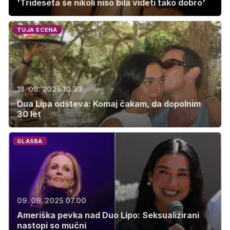
'Trideseta še nikoli niso bila videti tako dobro'
TUJA SCENA
13. 08. 2025 10.33
Dua Lipa odšteva: Komaj čakam, da dopolnim
30 let
GLASBA
09. 08. 2025 07.00
Ameriška pevka nad Duo Lipo: Seksualizirani
nastopi so mučni