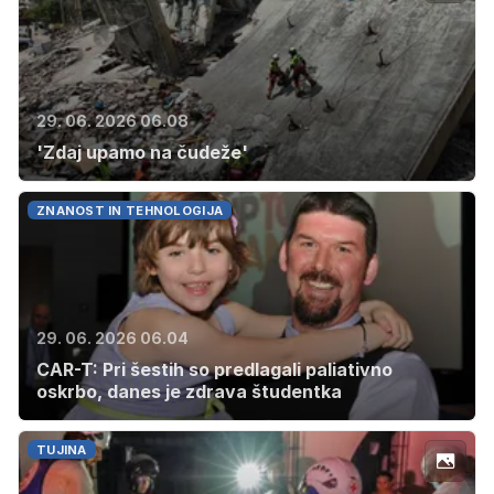
29. 06. 2026 06.08
'Zdaj upamo na čudeže'
ZNANOST IN TEHNOLOGIJA
29. 06. 2026 06.04
CAR-T: Pri šestih so predlagali paliativno
oskrbo, danes je zdrava študentka
TUJINA