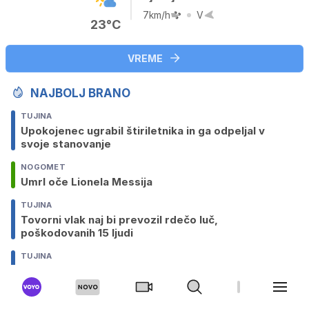
7km/h
V
23°C
VREME
NAJBOLJ BRANO
TUJINA
Upokojenec ugrabil štiriletnika in ga odpeljal v
svoje stanovanje
NOGOMET
Umrl oče Lionela Messija
TUJINA
Tovorni vlak naj bi prevozil rdečo luč,
poškodovanih 15 ljudi
TUJINA
Požar ob Gardskem jezeru: evakuirali 200 ljudi
TUJINA
Slovencu, ki naj bi umoril Stefanie, pri prevozu