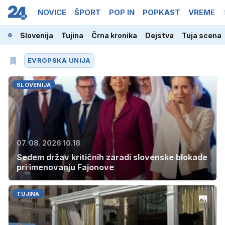
NOVICE
ŠPORT
POP IN
POPKAST
VREME
Slovenija
Tujina
Črna kronika
Dejstva
Tuja scena
EVROPSKA UNIJA
SLOVENIJA
07. 08. 2026 10.18
Sedem držav kritičnih zaradi slovenske blokade
pri imenovanju Fajonove
TUJINA