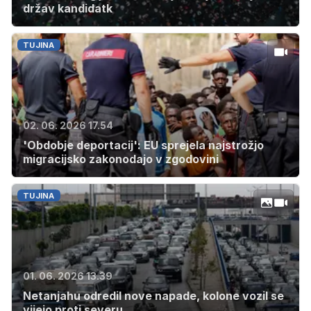
držav kandidatk
TUJINA
02. 06. 2026 17.54
'Obdobje deportacij': EU sprejela najstrožjo
migracijsko zakonodajo v zgodovini
TUJINA
01. 06. 2026 13.39
Netanjahu odredil nove napade, kolone vozil se
vijejo proti severu