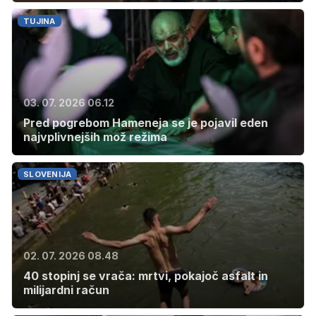
TUJINA
03. 07. 2026 06.12
Pred pogrebom Hameneja se je pojavil eden
najvplivnejših mož režima
SLOVENIJA
02. 07. 2026 08.48
40 stopinj se vrača: mrtvi, pokajoč asfalt in
milijardni račun