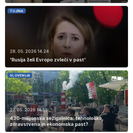
TUJINA
28. 05. 2026 14.24
'Rusija želi Evropo zvleči v past'
SLOVENIJA
27. 05. 2026 14.55
430-milijonska sežigalnica: tehnološka,
zdravstvena in ekonomska past?