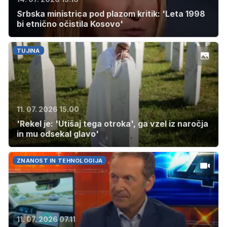
Srbska ministrica pod plazom kritik: 'Leta 1998
bi etnično očistila Kosovo'
TUJINA
11. 07. 2026 15.00
'Rekel je: 'Utišaj tega otroka', ga vzel iz naročja
in mu odsekal glavo'
ZNANOST IN TEHNOLOGIJA
11. 07. 2026 07.11