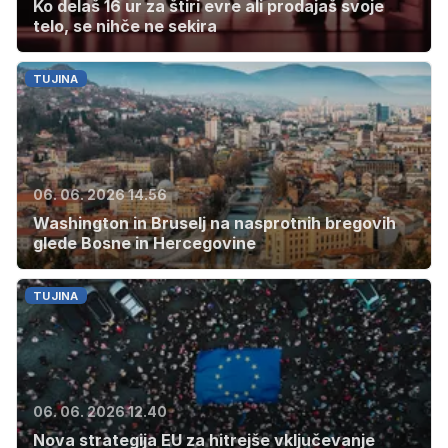
Ko delaš 16 ur za štiri evre ali prodajaš svoje
telo, se nihče ne sekira
TUJINA
06. 06. 2026 14.56
Washington in Bruselj na nasprotnih bregovih
glede Bosne in Hercegovine
TUJINA
06. 06. 2026 12.40
Nova strategija EU za hitrejše vključevanje