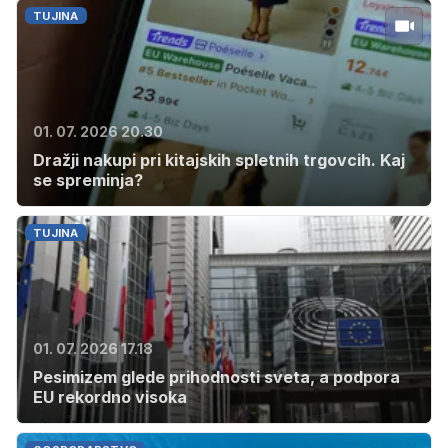
TUJINA
01. 07. 2026 20.30
Dražji nakupi pri kitajskih spletnih trgovcih. Kaj
se spreminja?
TUJINA
01. 07. 2026 17.18
Pesimizem glede prihodnosti sveta, a podpora
EU rekordno visoka