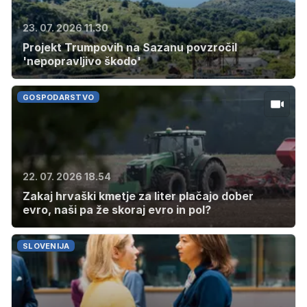
23. 07. 2026 11.30
Projekt Trumpovih na Sazanu povzročil
'nepopravljivo škodo'
GOSPODARSTVO
22. 07. 2026 18.54
Zakaj hrvaški kmetje za liter plačajo dober
evro, naši pa že skoraj evro in pol?
SLOVENIJA