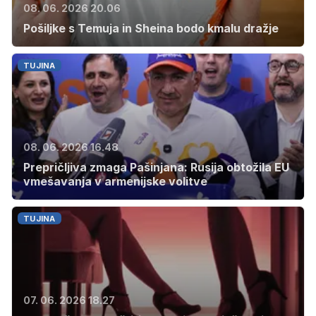
08. 06. 2026 20.06
Pošiljke s Temuja in Sheina bodo kmalu dražje
TUJINA
08. 06. 2026 16.48
Prepričljiva zmaga Pašinjana: Rusija obtožila EU
vmešavanja v armenijske volitve
TUJINA
07. 06. 2026 18.27