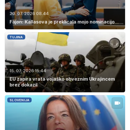
20. 07. 2026 08.44
Fajon: Kallasova je preklicala mojo nominacijo
TUJINA
15. 07. 2026 15.44
EU zapira vrata vojaško obveznim Ukrajincem
brez dokazil
SLOVENIJA