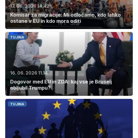
17. 06. 2026 14.42
Komisar za migracije: Mi odločamo, kdo lahko
ostane v EU in kdo mora oditi
TUJINA
16. 06. 2026 11.14
Dogovor med EU in ZDA: kaj vse je Bruselj
obljubil Trumpu?
TUJINA