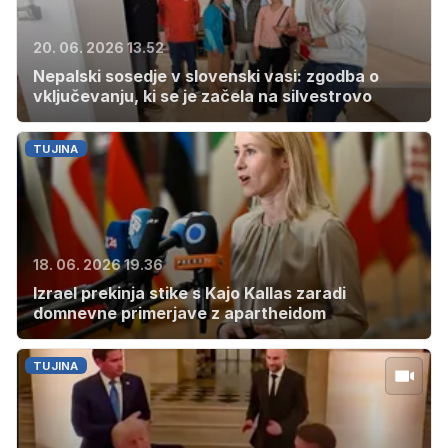
20. 06. 2026 13.52
Nepalski sosedje v slovenski vasi: zgodba o
vključevanju, ki se je začela na silvestrovo
TUJINA
18. 06. 2026 19.36
Izrael prekinja stike s Kajo Kallas zaradi
domnevne primerjave z apartheidom
TUJINA