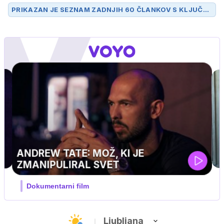
PRIKAZAN JE SEZNAM ZADNJIH 60 ČLANKOV S KLJUČN
O BESEDO
EVROPSKA UNIJA
.
UEFA SUPERPOKAL
V živo na VOYO: sreda ob 20.30
…
Ljubljana