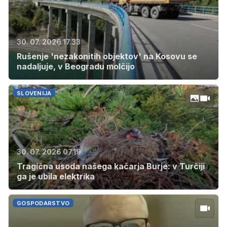
30. 07. 2026 17.33
Rušenje 'nezakonitih objektov' na Kosovu se
nadaljuje, v Beogradu molčijo
SLOVENIJA
30. 07. 2026 07.19
Tragična usoda našega kačarja Burje: v Turčiji
ga je ubila elektrika
GOSPODARSTVO