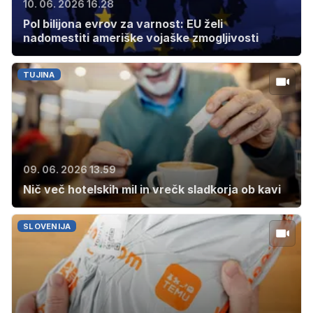
10. 06. 2026 16.28
Pol bilijona evrov za varnost: EU želi
nadomestiti ameriške vojaške zmogljivosti
TUJINA
09. 06. 2026 13.59
Nič več hotelskih mil in vrečk sladkorja ob kavi
SLOVENIJA