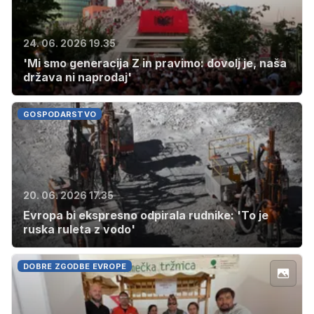
24. 06. 2026 19.35
'Mi smo generacija Z in pravimo: dovolj je, naša
država ni naprodaj'
GOSPODARSTVO
20. 06. 2026 17.35
Evropa bi ekspresno odpirala rudnike: 'To je
ruska ruleta z vodo'
DOBRE ZGODBE EVROPE