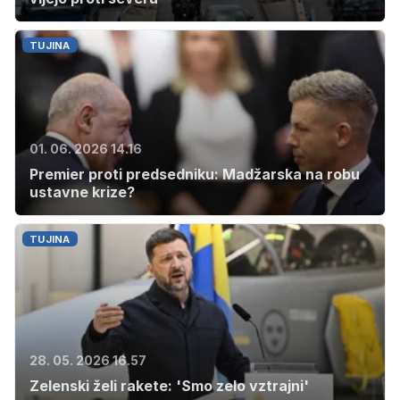
TUJINA
01. 06. 2026 14.16
Premier proti predsedniku: Madžarska na robu
ustavne krize?
TUJINA
28. 05. 2026 16.57
Zelenski želi rakete: 'Smo zelo vztrajni'