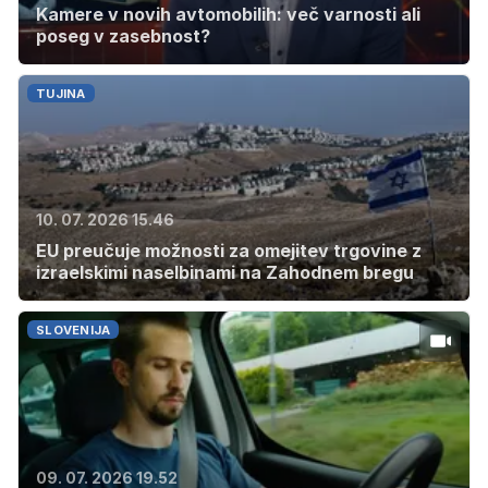
Kamere v novih avtomobilih: več varnosti ali
poseg v zasebnost?
TUJINA
10. 07. 2026 15.46
EU preučuje možnosti za omejitev trgovine z
izraelskimi naselbinami na Zahodnem bregu
SLOVENIJA
09. 07. 2026 19.52