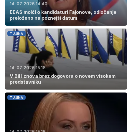
14. 07. 2026 14.40
EEAS molči o kandidaturi Fajonove, odločanje
preloženo na poznejši datum
TUJINA
14. 07. 2026 15.18
V BiH znova brez dogovora o novem visokem
predstavniku
TUJINA
14. 07. 2026 15.16