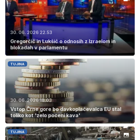
30. 06. 2026 22.53
Gregorčič in Lukšič o odnosih z Izraelom in
blokadah v parlamentu
TUJINA
30. 06. 2026 18.03
Vstop Črne gore bo davkoplačevalca EU stal
toliko kot 'zelo poceni kava'
TUJINA