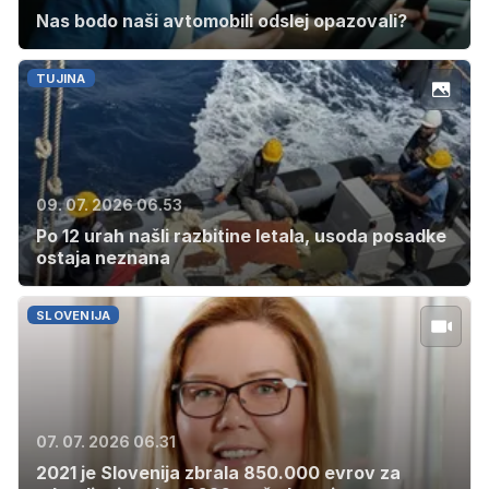
Nas bodo naši avtomobili odslej opazovali?
TUJINA
09. 07. 2026 06.53
Po 12 urah našli razbitine letala, usoda posadke
ostaja neznana
SLOVENIJA
07. 07. 2026 06.31
2021 je Slovenija zbrala 850.000 evrov za