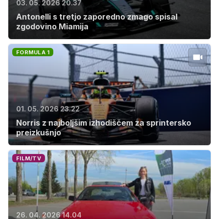
03. 05. 2026 20.37
Antonelli s tretjo zaporedno zmago spisal
zgodovino Miamija
FORMULA 1
01. 05. 2026 23.22
Norris z najboljšim izhodiščem za sprintersko
preizkušnjo
FILM/TV
26. 04. 2026 14.04