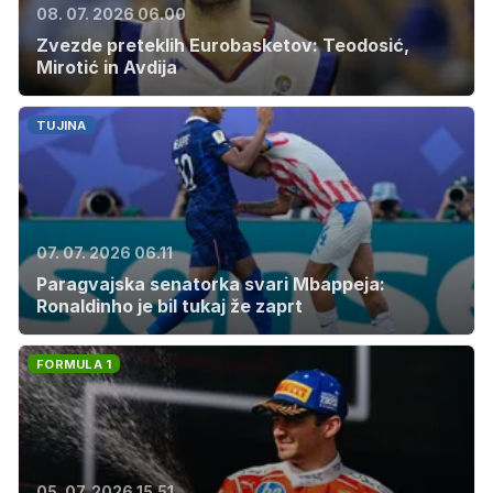
08. 07. 2026 06.00
Zvezde preteklih Eurobasketov: Teodosić,
Mirotić in Avdija
TUJINA
07. 07. 2026 06.11
Paragvajska senatorka svari Mbappeja:
Ronaldinho je bil tukaj že zaprt
FORMULA 1
05. 07. 2026 15.51