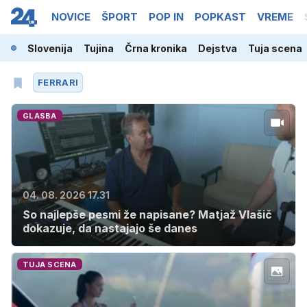
NOVICE
ŠPORT
POP IN
POPKAST
VREME
Slovenija
Tujina
Črna kronika
Dejstva
Tuja scena
FERRARI
GLASBA
04. 08. 2026 17.31
So najlepše pesmi že napisane? Matjaž Vlašič
dokazuje, da nastajajo še danes
TUJA SCENA