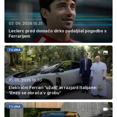
03. 06. 2026 10.31
Leclerc pred domačo dirko podaljšal pogodbo s
Ferrarijem
TUJINA
31. 05. 2026 10.30
Električni Ferrari 'užalil' in razjaril Italijane:
'Enzo se obrača v grobu'
TUJINA