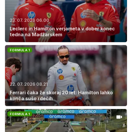
23. 07. 2026 06.00
Leclerc in Hamilton verjameta v dober konec
tedna na Madžarskem
FORMULA 1
22. 07. 2026 08.21
Ferrari čaka že skoraj 20 let: Hamilton lahko
konča sušo rdečih
FORMULA 1