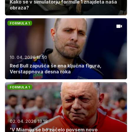
Kako se v simulatorju formule 1 znajdeta naša
obraza?
FORMULA 1
10. 04. 2026 17.50
Red Bull zapušča še ena ključna figura,
Verstappnova desna roka
FORMULA 1
02. 04. 2026 18.18
'V Miamiju se bo začelo povsem novo