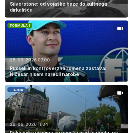
Silverstone: od vojaške baze do kultnega
dirkališča
FORMULA 1
28. 06. 2026 07.00
Russell in kontroverzna rumena zastava:
Ničesar nisem naredil narobe
TUJINA
26. 06. 2026 11.34
Peklenska vročina se pomika proti vzhodu, na