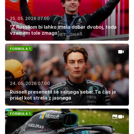
25. 05. 2026 07.00
'Z Russllom bi lahko imela dober dvoboj, toda
vzamem tole zmago'
FORMULA 1
24. 05. 2026 07.00
Russell presenetil še samega sebe: Ta čas je
prišel kot strela z jasnega
FORMULA 1