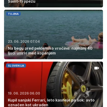
Saint-Tropezu
TUJINA
23. 06. 2026 07.04
Na begu pred peklensko vročino: najmanj 40
ljudi umrlo med kopanjem
SLOVENIJA
19. 06. 2026 06.00
Kupil sanjski Ferrari, leto kasneje pa šok: avto
označen kot ukraden