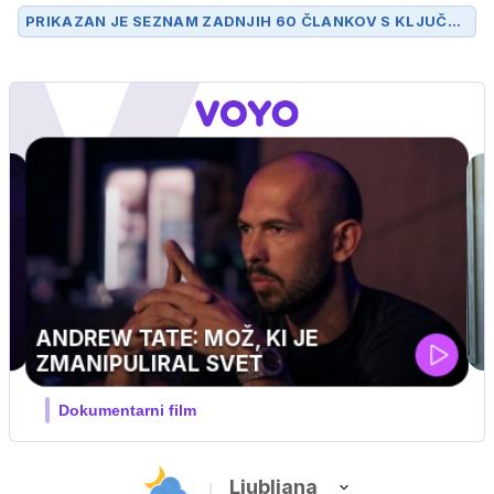
PRIKAZAN JE SEZNAM ZADNJIH 60 ČLANKOV S KLJUČN
O BESEDO
FERRARI
.
UEFA SUPERPOKAL
V živo na VOYO: sreda ob 20.30
Ljubljana