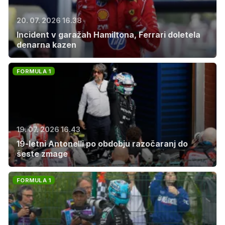
20. 07. 2026 16.38
Incident v garažah Hamiltona, Ferrari doletela
denarna kazen
FORMULA 1
19. 07. 2026 16.43
19-letni Antonelli po obdobju razočaranj do
šeste zmage
FORMULA 1