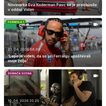
Novinarka Eva Koderman Pavc se je preizkusila
v oddaji Volan
FORMULA 1
22. 04. 2026 06.00
'Lepo je videti, da so pri Ferrariju upoštevali
moje želje'
DOMAČA SCENA
19. 04. 2026 20.25