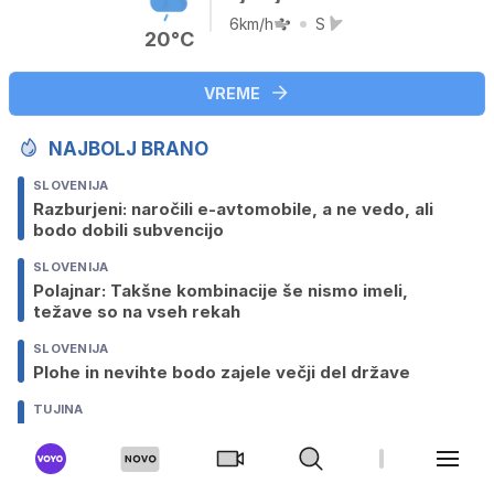
6km/h
S
20°C
VREME
NAJBOLJ BRANO
SLOVENIJA
Razburjeni: naročili e-avtomobile, a ne vedo, ali
bodo dobili subvencijo
SLOVENIJA
Polajnar: Takšne kombinacije še nismo imeli,
težave so na vseh rekah
SLOVENIJA
Plohe in nevihte bodo zajele večji del države
TUJINA
Ženo pozabil na mejnem prehodu in nadaljeval pot
v Nemčijo