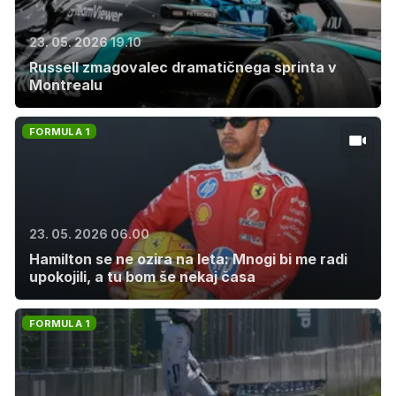
23. 05. 2026 19.10
Russell zmagovalec dramatičnega sprinta v
Montrealu
FORMULA 1
23. 05. 2026 06.00
Hamilton se ne ozira na leta: Mnogi bi me radi
upokojili, a tu bom še nekaj časa
FORMULA 1