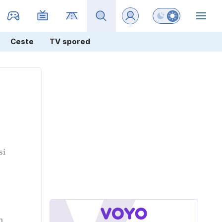
Preklopi barvni na
ZIN
Ceste
TV spored
si
n