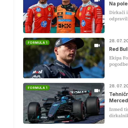
Na pole
Dirkači 
odpravili
28. 07. 2
FORMULA 1
Red Bu
Ekipa F
pogodben
28. 07. 2
FORMULA 1
Tehničn
Merced
Izmed ti
dirkalni