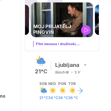
UEFA
SUPERPOKAL
V živo na VOYO: sreda ob 20.30
Ljubljana
21°C
8km/h
S
SOB
NED
PON
TOR
eno
21 °C
34 °C
36 °C
36 °C