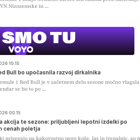
 VN Nizozemske in ...
026 10.15
ed Bull bo upočasnila razvoj dirkalnika
rmule 1 Red Bull je v začetnem delu sezone močno vlagala
endar se bo to po ...
2026 00.15
 akcija te sezone: priljubljeni lepotni izdelki po
ih cenah poletja
ki prisegajo na kakovostno nego kože, las in trepalnic, so n