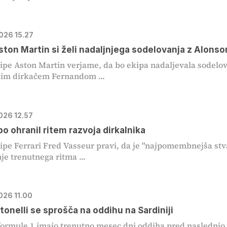
2026 15.27
ston Martin si želi nadaljnjega sodelovanja z Alons
ipe Aston Martin verjame, da bo ekipa nadaljevala sodelo
kim dirkačem Fernandom ...
026 12.57
bo ohranil ritem razvoja dirkalnika
ipe Ferrari Fred Vasseur pravi, da je "najpomembnejša stv
je trenutnega ritma ...
026 11.00
tonelli se sprošča na oddihu na Sardiniji
formule 1 imajo trenutno mesec dni oddiha pred naslednjo