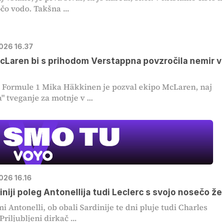
čo vodo. Takšna ...
2026 16.37
cLaren bi s prihodom Verstappna povzročila nemir v
Formule 1 Mika Häkkinen je pozval ekipo McLaren, naj
" tveganje za motnje v ...
026 16.16
iniji poleg Antonellija tudi Leclerc s svojo nosečo ž
mi Antonelli, ob obali Sardinije te dni pluje tudi Charles
Priljubljeni dirkač ...