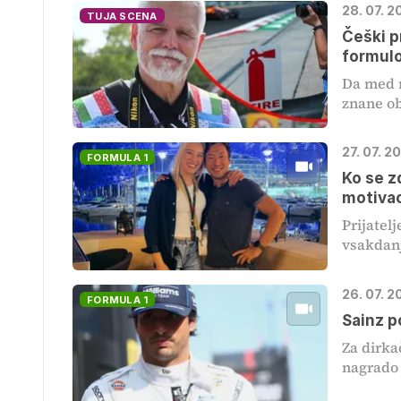
28. 07. 
TUJA SCENA
Češki p
formulo
Da med n
znane obr
27. 07. 
FORMULA 1
Ko se z
motivac
Prijatel
vsakdanj
26. 07. 2
FORMULA 1
Sainz p
Za dirka
nagrado 