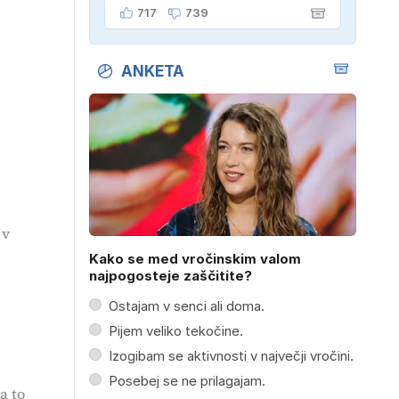
dober kilogram!" "Nič čudnega,
717
739
gospod doktor, saj se z ženo
poznava šele tri mesece."
ANKETA
 v
Kako se med vročinskim valom
najpogosteje zaščitite?
Ostajam v senci ali doma.
Pijem veliko tekočine.
Izogibam se aktivnosti v največji vročini.
Posebej se ne prilagajam.
a to