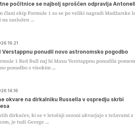
tne počitnice se najbolj sproščen odpravlja Antonell
in člani ekip Formule 1 so se po veliki nagradi Madžarske 
 na zaslužen ...
026 19.21
ll Verstappnu ponudil novo astronomsko pogodbo
ormule 1 Red Bull naj bi Maxu Verstappnu ponudila pome
o ponudbo z visokim ...
026 14.16
e okvare na dirkalniku Russella v ospredju skrbi
esa
stih dirkačev, ki se v letošnji sezoni ukvarjajo s težavami z
kom, je tudi George ...