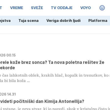
T
VREME
SVEŽE
TV ODDAJE
VOYO
MAGA
ejstva
Tuja scena
Veriga dobrih ljudi
Platforma
026 00.15
rele kože brez sonca? Ta nova poletna rešitev že
rekorde
je čas lahkotnih oblek, krakih hlač, kopalk in trenutkov, ko 
a bi bila koža ...
026 14.31
 videti počitniški dan Kimija Antonellija?
j vstane, je prva stvar, ki jo naredi, skok v kristalno čisto i