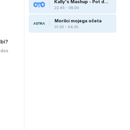
Kally's Mashup - Pot do
zvezde
22.45 - 06.00
Morilci mojega očeta
01.30 - 04.35
dbi?
edes