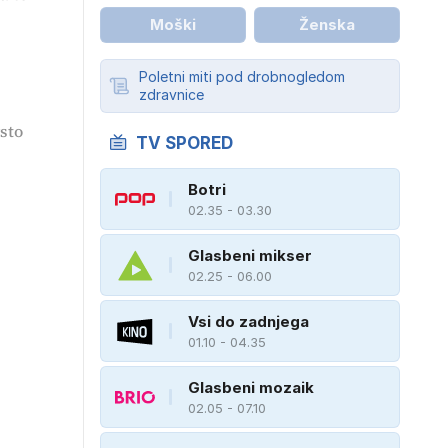
Moški
Ženska
Poletni miti pod drobnogledom
zdravnice
rsto
TV SPORED
Botri
02.35 - 03.30
Glasbeni mikser
02.25 - 06.00
Vsi do zadnjega
01.10 - 04.35
Glasbeni mozaik
02.05 - 07.10