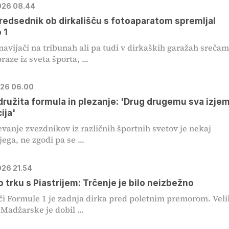
2026 08.44
redsednik ob dirkališču s fotoaparatom spremljal
 1
avijači na tribunah ali pa tudi v dirkaških garažah sreča
aze iz sveta športa, ...
2026 06.00
družita formula in plezanje: 'Drug drugemu sva izje
ija'
jevanje zvezdnikov iz različnih športnih svetov je nekaj
ega, ne zgodi pa se ...
026 21.54
o trku s Piastrijem: Trčenje je bilo neizbežno
či Formule 1 je zadnja dirka pred poletnim premorom. Vel
Madžarske je dobil ...