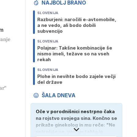
NAJBOLJ BRANO
SLOVENIJA
Razburjeni: naročili e-avtomobile,
a ne vedo, ali bodo dobili
om
subvencijo
vanje
SLOVENIJA
Polajnar: Takšne kombinacije še
nismo imeli, težave so na vseh
rekah
SLOVENIJA
Plohe in nevihte bodo zajele večji
del države
ar"
ŠALA DNEVA
Oče v porodnišnici nestrpno čaka
na rojstvo svojega sina. Končno se
prikaže ginekolog in mu reče: "Ne
ustrašite se, vaš sin tehta le