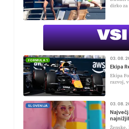
dirko za
03. 08. 2
FORMULA 1
Ekipa R
Ekipa Fo
razvoj, v
03. 08. 
SLOVENIJA
Največja
najnižj
Ženske, 