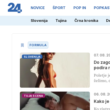
NOVICE
ŠPORT
POP IN
POPKAS
Slovenija
Tujina
Črna kronika
D
FORMULA
07. 08. 2
SLOVENIJA
Do zago
podira 
Poletje 
želimo, d
06. 08. 2
TUJA SCENA
Kako je
Ko zjutra