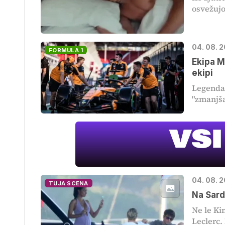
osvežujo
04. 08. 
FORMULA 1
Ekipa M
ekipi
Legenda 
"zmanjša
04. 08. 2
TUJA SCENA
Na Sard
Ne le Ki
Leclerc. 