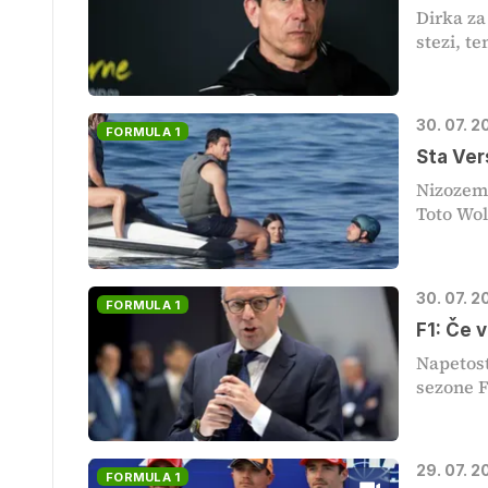
Dirka za
stezi, te
30. 07. 2
FORMULA 1
Sta Ver
Nizozems
Toto Wolf
30. 07. 2
FORMULA 1
F1: Če 
Napetost
sezone F
29. 07. 
FORMULA 1