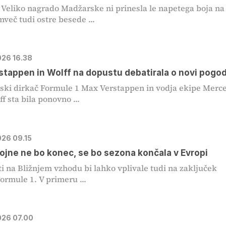
 Veliko nagrado Madžarske ni prinesla le napetega boja na
mveč tudi ostre besede ...
026 16.38
stappen in Wolff na dopustu debatirala o novi pogo
ki dirkač Formule 1 Max Verstappen in vodja ekipe Merc
f sta bila ponovno ...
026 09.15
vojne ne bo konec, se bo sezona končala v Evropi
i na Bližnjem vzhodu bi lahko vplivale tudi na zaključek
ormule 1. V primeru ...
2026 07.00