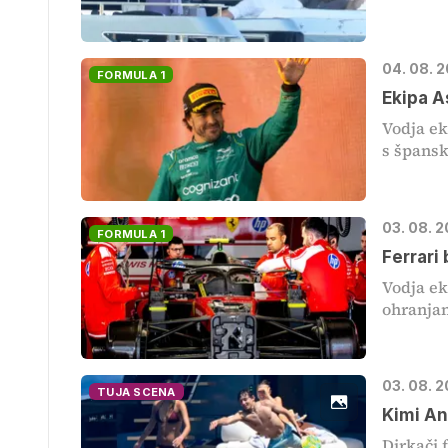
04. 08. 
FORMULA 1
Ekipa A
Vodja ek
s špans
03. 08. 2
FORMULA 1
Ferrari 
Vodja ek
ohranjan
03. 08. 2
TUJA SCENA
Kimi An
Dirkači 