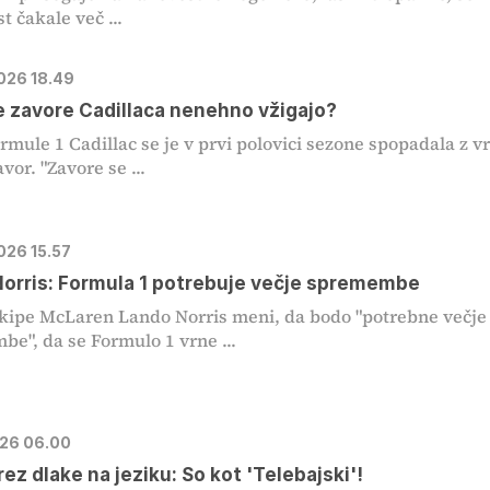
t čakale več ...
2026 18.49
e zavore Cadillaca nenehno vžigajo?
rmule 1 Cadillac se je v prvi polovici sezone spopadala z v
vor. "Zavore se ...
026 15.57
orris: Formula 1 potrebuje večje spremembe
kipe McLaren Lando Norris meni, da bodo "potrebne večje
e", da se Formulo 1 vrne ...
026 06.00
rez dlake na jeziku: So kot 'Telebajski'!