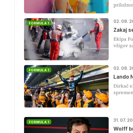
priložnos
02. 08. 
FORMULA 1
Zakaj s
Ekipa Fo
vžigov za
02. 08. 2
FORMULA 1
Lando N
Dirkač e
sprememb
31. 07. 2
FORMULA 1
Wolff b