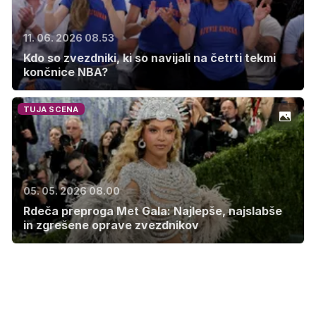
11. 06. 2026 08.53
Kdo so zvezdniki, ki so navijali na četrti tekmi
končnice NBA?
TUJA SCENA
05. 05. 2026 08.00
Rdeča preproga Met Gala: Najlepše, najslabše
in zgrešene oprave zvezdnikov