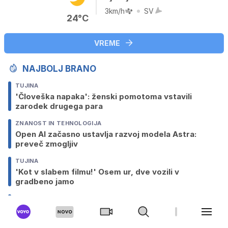
3km/h
SV
24°C
VREME
NAJBOLJ BRANO
TUJINA
'Človeška napaka': ženski pomotoma vstavili
zarodek drugega para
ZNANOST IN TEHNOLOGIJA
Open AI začasno ustavlja razvoj modela Astra:
preveč zmogljiv
TUJINA
'Kot v slabem filmu!' Osem ur, dve vozili v
gradbeno jamo
SLOVENIJA
Italijanska policija razbila kriminalno združbo, jo je
vodil Slovenec iz zapora?