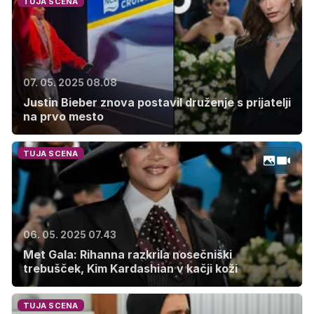
TUJA SCENA
07. 05. 2025 08.08
Justin Bieber znova postavil druženje s prijatelji
na prvo mesto
TUJA SCENA
06. 05. 2025 07.43
Met Gala: Rihanna razkrila nosečniški
trebušček, Kim Kardashian v kačji koži
TUJA SCENA