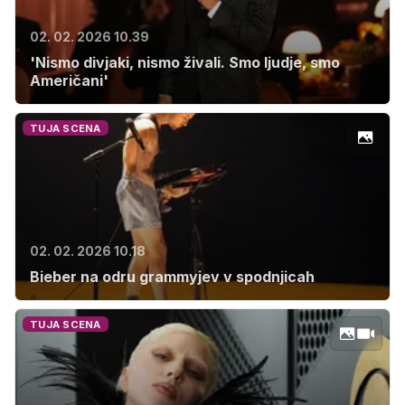
02. 02. 2026 10.39
'Nismo divjaki, nismo živali. Smo ljudje, smo
Američani'
TUJA SCENA
02. 02. 2026 10.18
Bieber na odru grammyjev v spodnjicah
TUJA SCENA