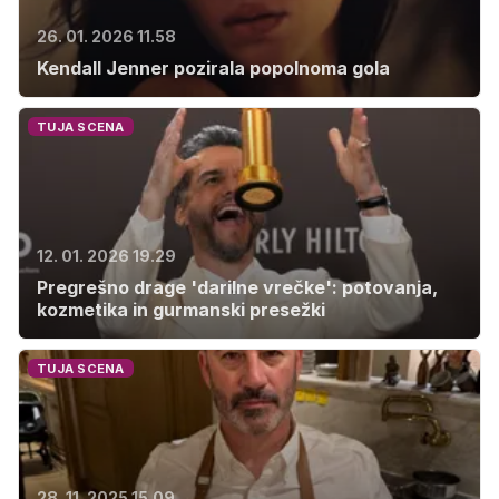
26. 01. 2026 11.58
Kendall Jenner pozirala popolnoma gola
TUJA SCENA
12. 01. 2026 19.29
Pregrešno drage 'darilne vrečke': potovanja,
kozmetika in gurmanski presežki
TUJA SCENA
28. 11. 2025 15.09