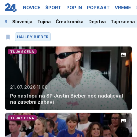
NOVICE
ŠPORT
POP IN
POPKAST
VREME
Slovenija
Tujina
Črna kronika
Dejstva
Tuja scena
HAILEY BIEBER
TUJA SCENA
21. 07. 2026 11.00
Po nastopu na SP Justin Bieber noč nadaljeval
na zasebni zabavi
TUJA SCENA