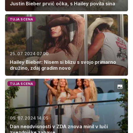
Justin Bieber prvič očka, s Hailey povila sina
TUJA SCENA
25. 07. 2024 07.00
Hailey Bieber: Nisem si blizu s svojo primarno
družino, zdaj gradim novo
TUJA SCENA
05. 07. 2024 14.05
Dan neodvisnosti v ZDA znova minil v luči
zvezdniške zabave