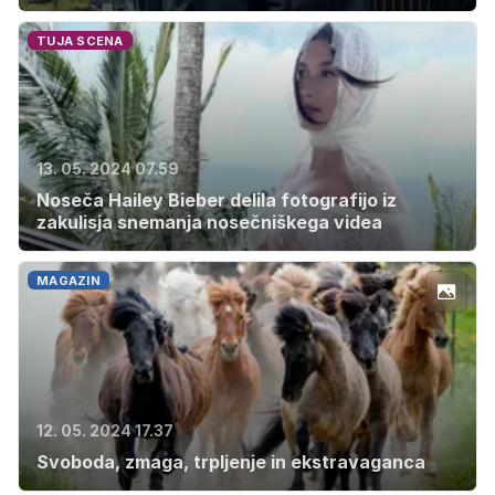
TUJA SCENA
13. 05. 2024 07.59
Noseča Hailey Bieber delila fotografijo iz
zakulisja snemanja nosečniškega videa
MAGAZIN
12. 05. 2024 17.37
Svoboda, zmaga, trpljenje in ekstravaganca