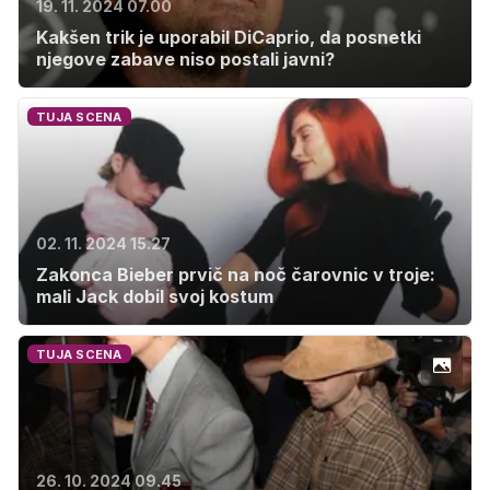
19. 11. 2024 07.00
Kakšen trik je uporabil DiCaprio, da posnetki
njegove zabave niso postali javni?
TUJA SCENA
02. 11. 2024 15.27
Zakonca Bieber prvič na noč čarovnic v troje:
mali Jack dobil svoj kostum
TUJA SCENA
26. 10. 2024 09.45