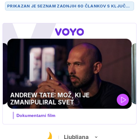
PRIKAZAN JE SEZNAM ZADNJIH 60 ČLANKOV S KLJUČN
O BESEDO
HAILEY BIEBER
.
Ljubljana