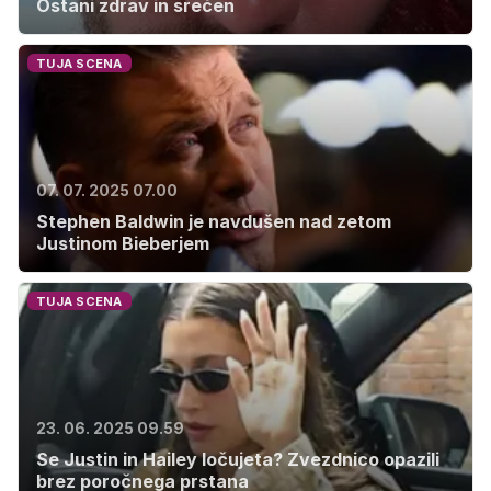
Ostani zdrav in srečen
TUJA SCENA
07. 07. 2025 07.00
Stephen Baldwin je navdušen nad zetom
Justinom Bieberjem
TUJA SCENA
23. 06. 2025 09.59
Se Justin in Hailey ločujeta? Zvezdnico opazili
brez poročnega prstana