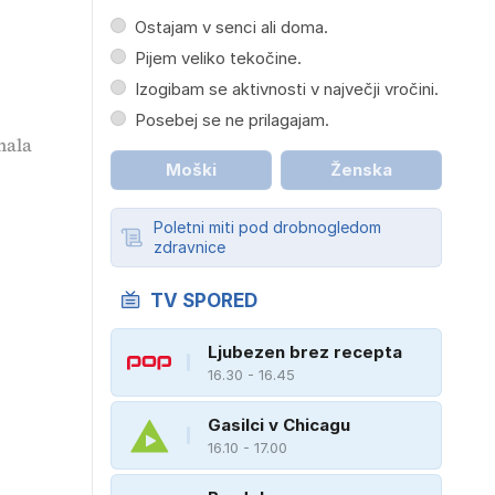
Ostajam v senci ali doma.
Pijem veliko tekočine.
Izogibam se aktivnosti v največji vročini.
Posebej se ne prilagajam.
nala
Moški
Ženska
Poletni miti pod drobnogledom
zdravnice
TV SPORED
Ljubezen brez recepta
16.30 - 16.45
Gasilci v Chicagu
16.10 - 17.00