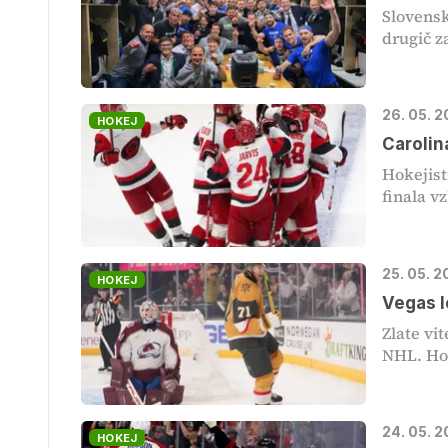
Slovensk
drugič z
26. 05. 
HOKEJ
Carolin
Hokejist
finala v
25. 05. 
HOKEJ
Vegas l
Zlate vit
NHL. Hoke
24. 05. 
HOKEJ