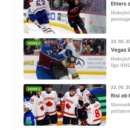
Ehlers 
Hokejist
premagal
23. 05. 
HOKEJ
Vegas š
Hokejist
lige NHL
22. 05. 2
HOKEJ
Risi ob
Slovensk
pričakov