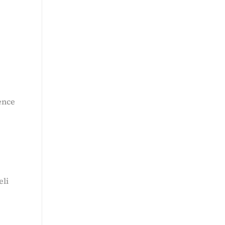
ence
eli