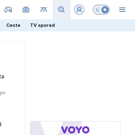
Preklopi barvni na
ZIN
Ceste
TV spored
ta
opa
l