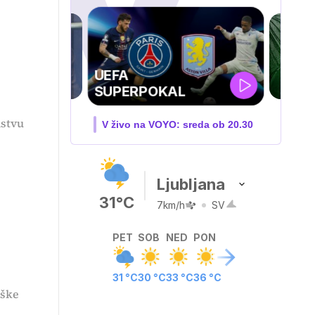
FA
PERPOKAL
nstvu
ivo na VOYO: sreda ob 20.30
Ljubljana
31°C
7km/h
SV
PET
SOB
NED
PON
31 °C
30 °C
33 °C
36 °C
iške