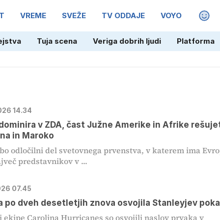
T
VREME
SVEŽE
TV ODDAJE
VOYO
MAGA
ejstva
Tuja scena
Veriga dobrih ljudi
Platforma
026 14.34
dominira v ZDA, čast Južne Amerike in Afrike rešuje
na in Maroko
 bo odločilni del svetovnega prvenstva, v katerem ima Evr
jveč predstavnikov v ...
026 07.45
a po dveh desetletjih znova osvojila Stanleyjev poka
i ekipe Carolina Hurricanes so osvojili naslov prvaka v