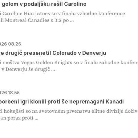
z golom v podaljšku rešil Carolino
i Caroline Hurricanes so v finalu vzhodne konference
i Montreal Canadies s 3:2 po ...
2026 08.26
e drugič presenetil Colorado v Denverju
i moštva Vegas Golden Knights so v finalu zahodne konfer
 v Denverju še drugič ...
026 18.55
 borbeni igri klonili proti še nepremagani Kanadi
i hokejisti so na svetovnem prvenstvu elitne divizije doživ
an poraz proti ...