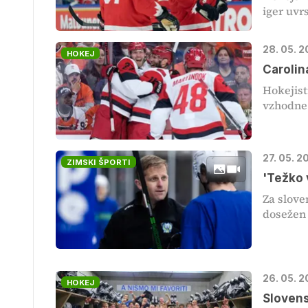
iger uvrs
28. 05. 
HOKEJ
Carolin
Hokejist
vzhodne 
27. 05. 2
ZIMSKI ŠPORTI
'Težko 
Za slove
dosežen 
26. 05. 
HOKEJ
Slovens