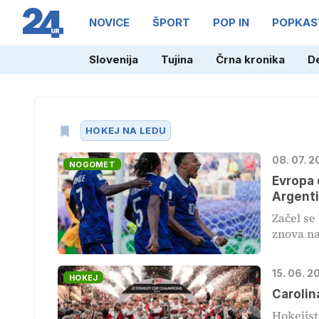
NOVICE
ŠPORT
POP IN
POPKAS
Slovenija
Tujina
Črna kronika
D
HOKEJ NA LEDU
08. 07. 2
NOGOMET
Evropa 
Argenti
Začel se
znova na
15. 06. 2
HOKEJ
Carolin
Hokejist