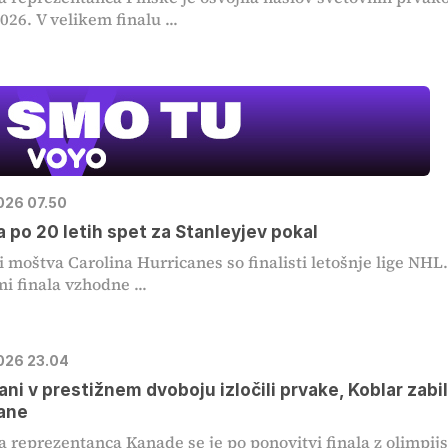
026. V velikem finalu ...
2026 07.50
a po 20 letih spet za Stanleyjev pokal
i moštva Carolina Hurricanes so finalisti letošnje lige NHL
mi finala vzhodne ...
2026 23.04
ni v prestižnem dvoboju izločili prvake, Koblar zabil
ane
 reprezentanca Kanade se je po ponovitvi finala z olimpij