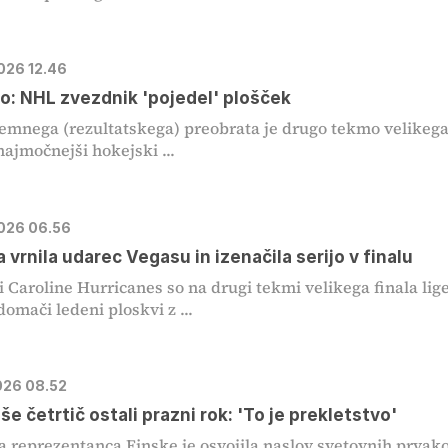
2026 12.46
vo: NHL zvezdnik 'pojedel' plošček
jemnega (rezultatskega) preobrata je drugo tekmo velikeg
najmočnejši hokejski ...
2026 06.56
a vrnila udarec Vegasu in izenačila serijo v finalu
i Caroline Hurricanes so na drugi tekmi velikega finala lig
omači ledeni ploskvi z ...
2026 08.52
 še četrtič ostali prazni rok: 'To je prekletstvo'
 reprezentanca Finske je osvojila naslov svetovnih prvak