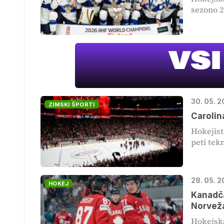
sezono 2
30. 05. 
ZIMSKI ŠPORTI
Carolin
Hokejist
peti tek
28. 05. 
HOKEJ
Kanadča
Norvež
Hokejska