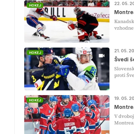
22. 05. 
HOKEJ
Montrea
Kanadska
vzhodne 
21. 05. 
HOKEJ
Švedi š
Slovensk
proti Šve
19. 05. 2
HOKEJ
Montrea
V dvoboj
Montreal