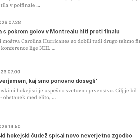
tila v polfinale ...
2026 07.28
a s pokrom golov v Montrealu hiti proti finalu
i moštva Carolina Hurricanes so dobili tudi drugo tekmo fi
konference lige NHL ...
026 07.00
verjamem, kaj smo ponovno dosegli'
nskimi hokejisti je uspešno svetovno prvenstvo. Cilj je bil
- obstanek med elito, ...
2026 14.50
ki hokejski čudež spisal novo neverjetno zgodbo