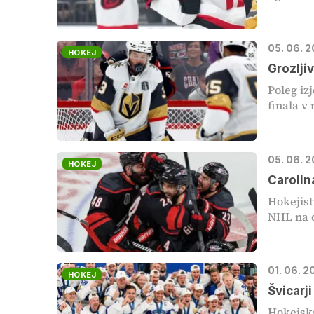
05. 06. 
HOKEJ
Grozlji
Poleg iz
finala v 
05. 06. 
HOKEJ
Carolin
Hokejist
NHL na d
01. 06. 
HOKEJ
Švicarji
Hokejska