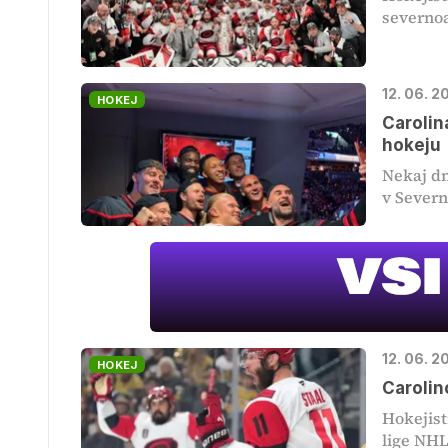
severnoa
12. 06. 2
HOKEJ
Carolin
hokeju
Nekaj d
v Severn
12. 06. 
HOKEJ
Carolin
Hokejist
lige NHL 