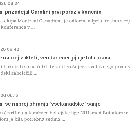
2026 08.24
l prizadejal Carolini prvi poraz v končnici
 ekipa Montreal Canadiens je odločno odprla finalno seri
konference v ...
2026 08.42
e naprej zakleti, vendar energija je bila prava
i hokejisti so na četrti tekmi letošnjega svetovnega prven
dski zabeležili ...
026 08.15
l še naprej ohranja 'vsekanadske' sanje
u četrtfinala končnice hokejske lige NHL med Buffalom in
om je bila potrebna sedma ...