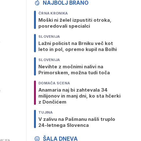
NAJBOLJ BRANO
ČRNA KRONIKA
Moški ni želel izpustiti otroka,
posredovali specialci
SLOVENIJA
a
Lažni policist na Brniku več kot
leto in pol, opremo kupil na Bolhi
SLOVENIJA
Nevihte z močnimi nalivi na
Primorskem, možna tudi toča
DOMAČA SCENA
e
Anamaria naj bi zahtevala 34
milijonov in manj dni, ko sta hčerki
z Dončićem
TUJINA
V zalivu na Pašmanu našli truplo
24-letnega Slovenca
ŠALA DNEVA
ov za