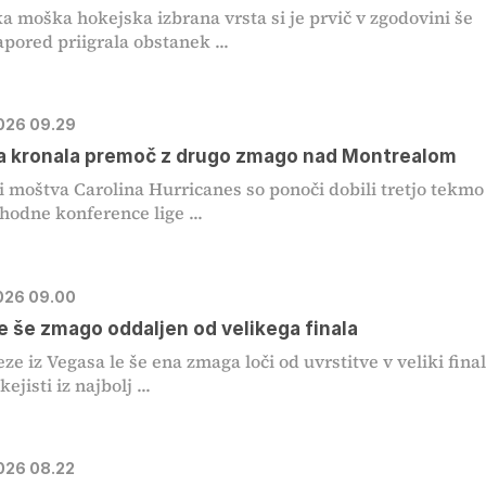
a moška hokejska izbrana vrsta si je prvič v zgodovini še
apored priigrala obstanek ...
2026 09.29
a kronala premoč z drugo zmago nad Montrealom
i moštva Carolina Hurricanes so ponoči dobili tretjo tekmo
zhodne konference lige ...
2026 09.00
e še zmago oddaljen od velikega finala
eze iz Vegasa le še ena zmaga loči od uvrstitve v veliki fina
jisti iz najbolj ...
2026 08.22