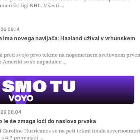
meriški ligi NHL. V šesti ...
026 09.14
UE
a ima novega navijača: Haaland užival v vrhunskem
SU
ni pred svojo prvo tekmo na nogometnem svetovnem prve
V ž
i Ameriki so se napadalec ...
2026 08.04
o le še zmaga loči do naslova prvaka
i Caroline Hurricanes so na peti tekmi finala severnoamer
s 4:2 premagali ...