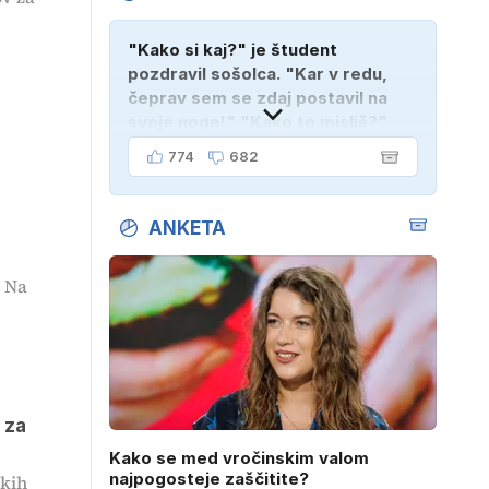
"Kako si kaj?" je študent
pozdravil sošolca. "Kar v redu,
čeprav sem se zdaj postavil na
svoje noge!" "Kako to misliš?"
"Oče mi je vzel avto!"
774
682
ANKETA
. Na
 za
Kako se med vročinskim valom
najpogosteje zaščitite?
skih