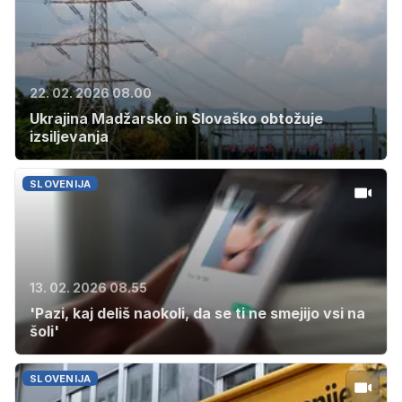
22. 02. 2026 08.00
Ukrajina Madžarsko in Slovaško obtožuje
izsiljevanja
SLOVENIJA
13. 02. 2026 08.55
'Pazi, kaj deliš naokoli, da se ti ne smejijo vsi na
šoli'
SLOVENIJA