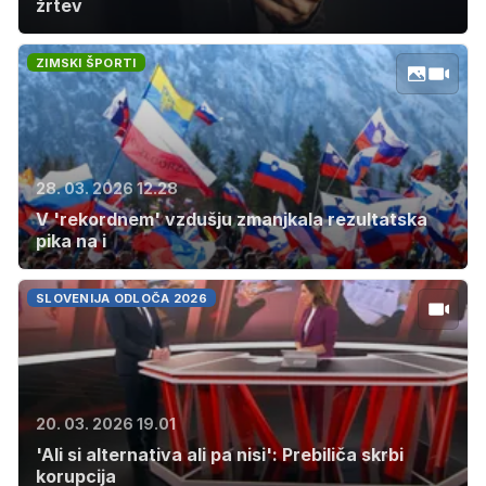
žrtev
ZIMSKI ŠPORTI
28. 03. 2026 12.28
V 'rekordnem' vzdušju zmanjkala rezultatska
pika na i
SLOVENIJA ODLOČA 2026
20. 03. 2026 19.01
'Ali si alternativa ali pa nisi': Prebiliča skrbi
korupcija