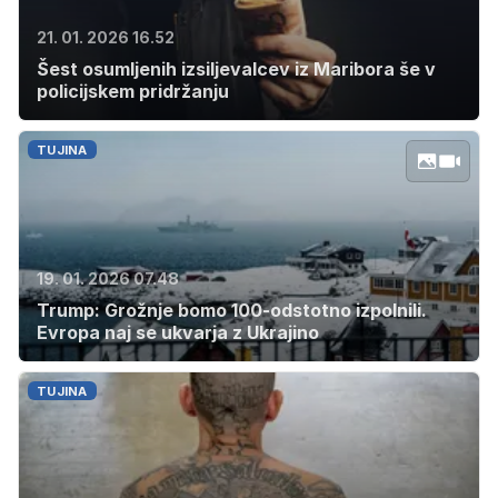
21. 01. 2026 16.52
Šest osumljenih izsiljevalcev iz Maribora še v
policijskem pridržanju
TUJINA
19. 01. 2026 07.48
Trump: Grožnje bomo 100-odstotno izpolnili.
Evropa naj se ukvarja z Ukrajino
TUJINA