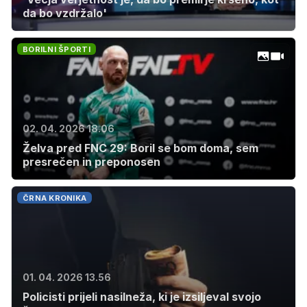
da bo vzdržalo'
BORILNI ŠPORTI
02. 04. 2026 18.06
Želva pred FNC 29: Boril se bom doma, sem
presrečen in preponosen
ČRNA KRONIKA
01. 04. 2026 13.56
Policisti prijeli nasilneža, ki je izsiljeval svojo