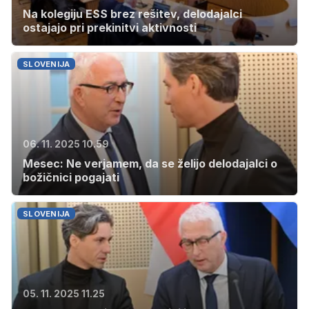
Na kolegiju ESS brez rešitev, delodajalci
ostajajo pri prekinitvi aktivnosti
SLOVENIJA
06. 11. 2025 10.59
Mesec: Ne verjamem, da se želijo delodajalci o
božičnici pogajati
SLOVENIJA
05. 11. 2025 11.25