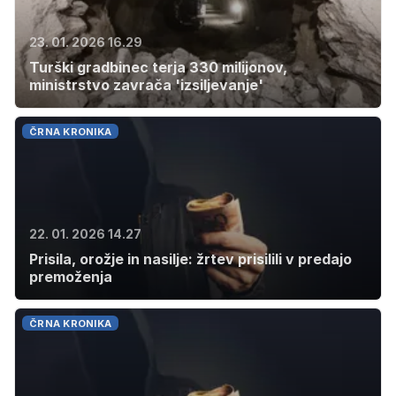
23. 01. 2026 16.29
Turški gradbinec terja 330 milijonov,
ministrstvo zavrača 'izsiljevanje'
ČRNA KRONIKA
22. 01. 2026 14.27
Prisila, orožje in nasilje: žrtev prisilili v predajo
premoženja
ČRNA KRONIKA