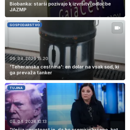
Biobanka: starši pozivajo k izvršitvi odločbe
JAZMP
GOSPODARSTVO
09. 04. 2026 15.20
'Teheranska cestnina': en dolar na vsak sod, ki
ga prevaža tanker
TUJINA
08. 04. 2026 12.13
'Večja verjetnost je, da bo premirje kršeno, kot