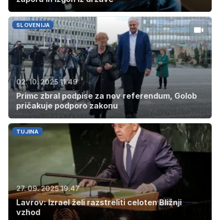
SLOVENIJA
02. 10. 2025 11.49
Primc zbral podpise za nov referendum, Golob
pričakuje podporo zakonu
TUJINA
27. 09. 2025 19.47
Lavrov: Izrael želi razstreliti celoten Bližnji
vzhod