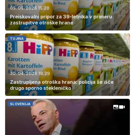
05. 05. 2026 15.28
Preiskovalni pripor za 39-letnika v primeru
zastrupitve otroške hrane
TUJINA
30. 04. 2026 18.29
Zastrupljena otroška hrana: policija še išče
drugo sporno stekleničko
SLOVENIJA