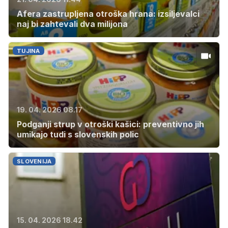
Afera zastrupljena otroška hrana: izsiljevalci
naj bi zahtevali dva milijona
TUJINA
19. 04. 2026 08.17
Podganji strup v otroški kašici: preventivno jih
umikajo tudi s slovenskih polic
SLOVENIJA
15. 04. 2026 18.42