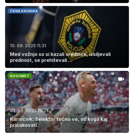
ČRNA KRONIKA
10. 09. 2025 11.31
Med vožnjo so si kazali sredince, izsiljevali
prednost, se prehitevali ...
NOGOMET
02. 09. 2025 19.21
Karničnik: Selektor točno ve, od koga kaj
pričakovati