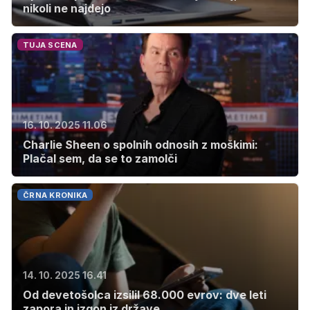
nikoli ne najdejo
TUJA SCENA
16. 10. 2025 11.06
Charlie Sheen o spolnih odnosih z moškimi:
Plačal sem, da se to zamolči
ČRNA KRONIKA
14. 10. 2025 16.41
Od devetošolca izsilil 68.000 evrov: dve leti
zapora in izgon iz države