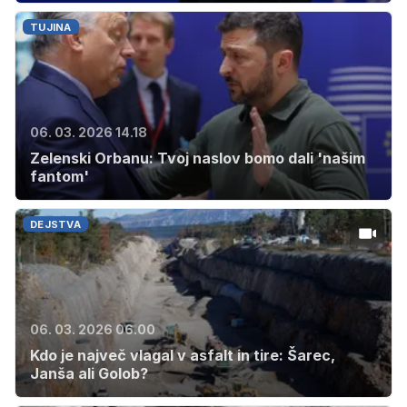
TUJINA
06. 03. 2026 14.18
Zelenski Orbanu: Tvoj naslov bomo dali 'našim
fantom'
DEJSTVA
06. 03. 2026 06.00
Kdo je največ vlagal v asfalt in tire: Šarec,
Janša ali Golob?