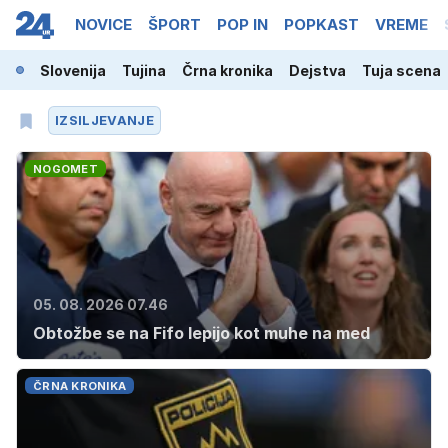
NOVICE
ŠPORT
POP IN
POPKAST
VREME
Slovenija
Tujina
Črna kronika
Dejstva
Tuja scena
IZSILJEVANJE
NOGOMET
05. 08. 2026 07.46
Obtožbe se na Fifo lepijo kot muhe na med
ČRNA KRONIKA