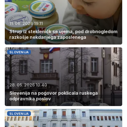
11. 06. 2026 19.11
Strup iz stekleničk se ujema, pod drobnogledom
razkošje nekdanjega zaposlenega
SLOVENIJA
28. 05. 2026 10.40
Slovenija na pogovor poklicala ruskega
odpravnika poslov
SLOVENIJA