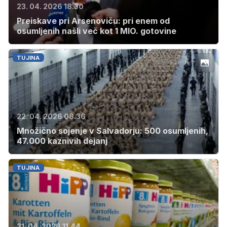
23. 04. 2026 18.30
Preiskave pri Arsenoviču: pri enem od
osumljenih našli več kot 1 MIO. gotovine
TUJINA
22. 04. 2026 08.36
Množično sojenje v Salvadorju: 500 osumljenih,
47.000 kaznivih dejanj
TUJINA
21. 04. 2026 11.44