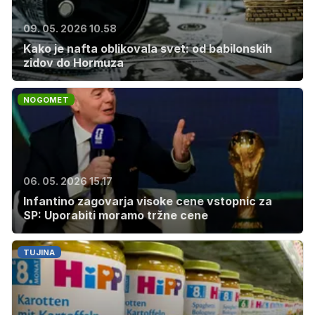
09. 05. 2026 10.58
Kako je nafta oblikovala svet: od babilonskih
zidov do Hormuza
NOGOMET
06. 05. 2026 15.17
Infantino zagovarja visoke cene vstopnic za
SP: Uporabiti moramo tržne cene
TUJINA