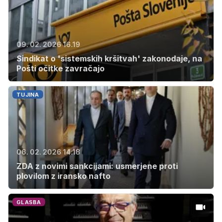
09. 02. 2026 16.19
Sindikat o 'sistemskih kršitvah' zakonodaje, na
Pošti očitke zavračajo
TUJINA
06. 02. 2026 14.18
ZDA z novimi sankcijami: usmerjene proti
plovilom z iransko nafto
GLASBA