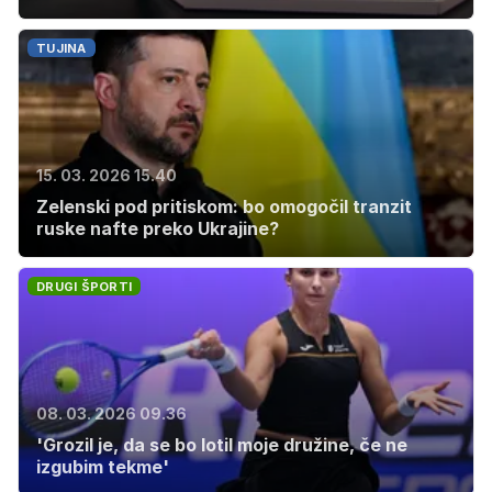
TUJINA
15. 03. 2026 15.40
Zelenski pod pritiskom: bo omogočil tranzit
ruske nafte preko Ukrajine?
DRUGI ŠPORTI
08. 03. 2026 09.36
'Grozil je, da se bo lotil moje družine, če ne
izgubim tekme'