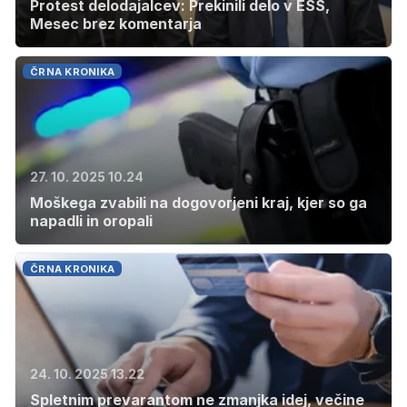
Protest delodajalcev: Prekinili delo v ESS,
Mesec brez komentarja
ČRNA KRONIKA
27. 10. 2025 10.24
Moškega zvabili na dogovorjeni kraj, kjer so ga
napadli in oropali
ČRNA KRONIKA
24. 10. 2025 13.22
Spletnim prevarantom ne zmanjka idej, večine