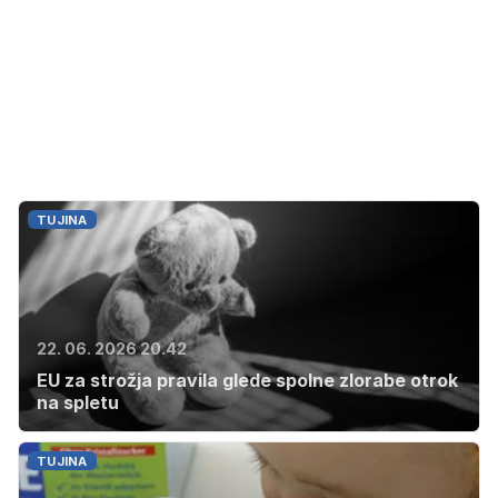
TUJINA
22. 06. 2026 20.42
EU za strožja pravila glede spolne zlorabe otrok
na spletu
TUJINA