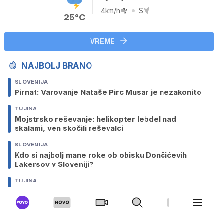
4km/h
S
25°C
VREME
NAJBOLJ BRANO
SLOVENIJA
Pirnat: Varovanje Nataše Pirc Musar je nezakonito
TUJINA
Mojstrsko reševanje: helikopter lebdel nad
skalami, ven skočili reševalci
SLOVENIJA
Kdo si najbolj mane roke ob obisku Dončićevih
Lakersov v Sloveniji?
TUJINA
Pica, klobuk in mrtvi TikTokerji: 'Teh fantov se
bojim'
TUJINA