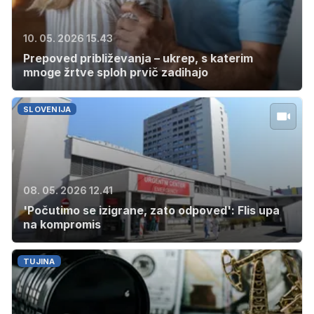
10. 05. 2026 15.43
Prepoved približevanja – ukrep, s katerim
mnoge žrtve sploh prvič zadihajo
SLOVENIJA
08. 05. 2026 12.41
'Počutimo se izigrane, zato odpoved': Flis upa
na kompromis
TUJINA