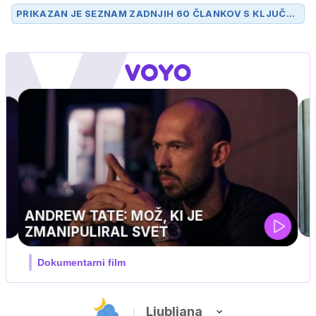
PRIKAZAN JE SEZNAM ZADNJIH 60 ČLANKOV S KLJUČN
O BESEDO
IZSILJEVANJE
.
Ljubljana