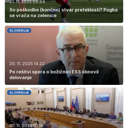
21. 11. 2025 09.04
So poškodbe (končno) stvar preteklosti? Pogba
se vrača na zelenice
SLOVENIJA
20. 11. 2025 14.22
Po rešitvi spora o božičnici ESS obnovil
delovanje
SLOVENIJA
07. 11. 2025 07.12