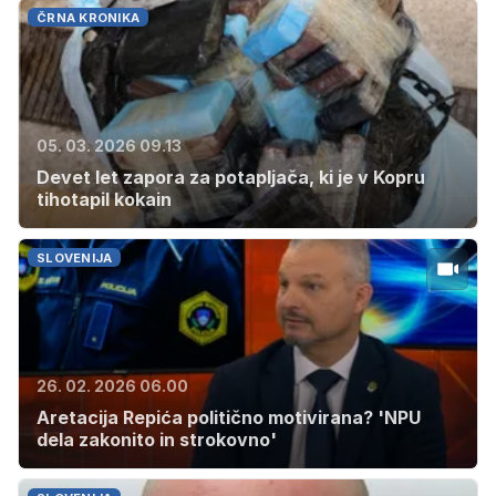
ČRNA KRONIKA
05. 03. 2026 09.13
Devet let zapora za potapljača, ki je v Kopru
tihotapil kokain
SLOVENIJA
26. 02. 2026 06.00
Aretacija Repića politično motivirana? 'NPU
dela zakonito in strokovno'