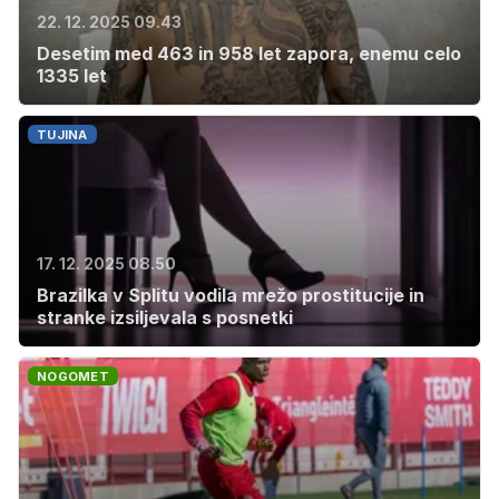
22. 12. 2025 09.43
Desetim med 463 in 958 let zapora, enemu celo
1335 let
TUJINA
17. 12. 2025 08.50
Brazilka v Splitu vodila mrežo prostitucije in
stranke izsiljevala s posnetki
NOGOMET