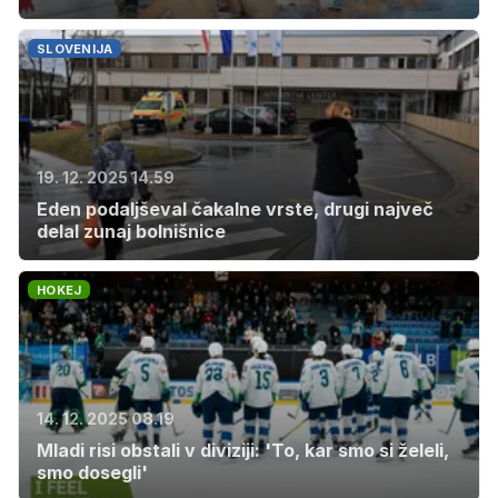
SLOVENIJA
19. 12. 2025 14.59
Eden podaljševal čakalne vrste, drugi največ
delal zunaj bolnišnice
HOKEJ
14. 12. 2025 08.19
Mladi risi obstali v diviziji: 'To, kar smo si želeli,
smo dosegli'