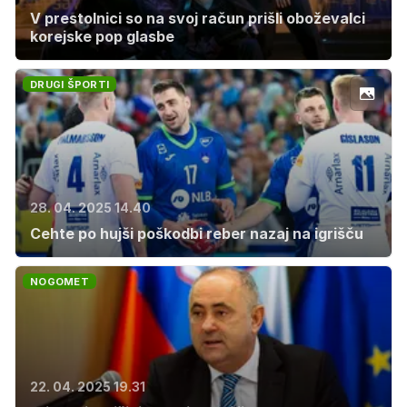
V prestolnici so na svoj račun prišli oboževalci
korejske pop glasbe
DRUGI ŠPORTI
28. 04. 2025 14.40
Cehte po hujši poškodbi reber nazaj na igrišču
NOGOMET
22. 04. 2025 19.31