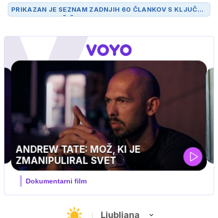
PRIKAZAN JE SEZNAM ZADNJIH 60 ČLANKOV S KLJUČN
O BESEDO
KAVČIČ
.
UEFA SUPERPOKAL
V živo na VOYO: sreda ob 20.30
Ljubljana