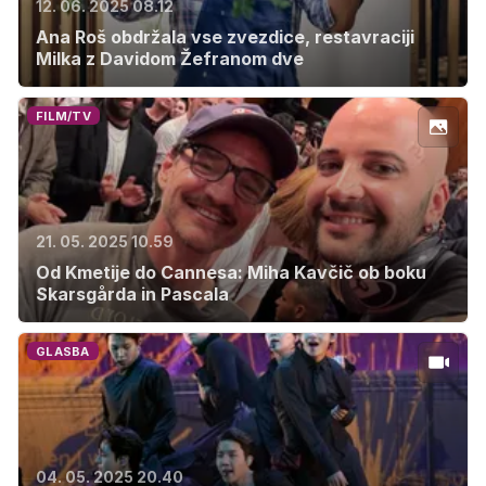
12. 06. 2025 08.12
Ana Roš obdržala vse zvezdice, restavraciji
Milka z Davidom Žefranom dve
FILM/TV
21. 05. 2025 10.59
Od Kmetije do Cannesa: Miha Kavčič ob boku
Skarsgårda in Pascala
GLASBA
04. 05. 2025 20.40