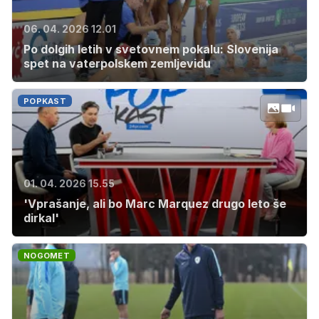
06. 04. 2026 12.01
Po dolgih letih v svetovnem pokalu: Slovenija
spet na vaterpolskem zemljevidu
POPKAST
01. 04. 2026 15.55
'Vprašanje, ali bo Marc Marquez drugo leto še
dirkal'
NOGOMET