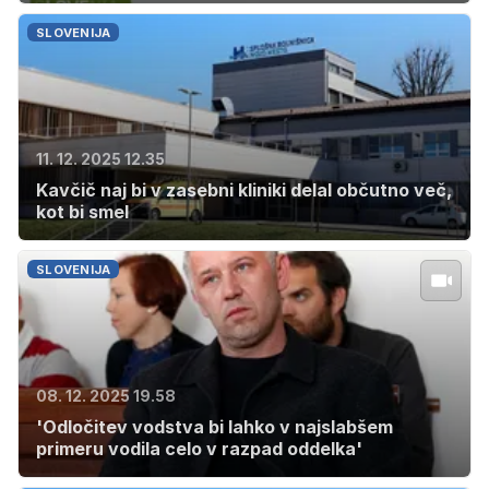
SLOVENIJA
11. 12. 2025 12.35
Kavčič naj bi v zasebni kliniki delal občutno več,
kot bi smel
SLOVENIJA
08. 12. 2025 19.58
'Odločitev vodstva bi lahko v najslabšem
primeru vodila celo v razpad oddelka'