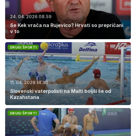
24. 04. 2026 08.59
Se Kek vrača na Rujevico? Hrvati so prepričani
v to
DRUGI ŠPORTI
11. 04. 2026 14.30
Slovenski vaterpolisti na Malti boljši še od
Kazahstana
DRUGI ŠPORTI