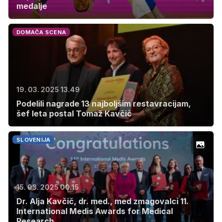
medalje
DOMAČA SCENA
19. 03. 2025 13.49
Podelili nagrade 13 najboljšim restavracijam,
šef leta postal Tomaž Kavčič
SLOVENIJA
15. 03. 2025 00.15
Dr. Alja Kavčič, dr. med., med zmagovalci 11.
International Medis Awards for Medical
Research