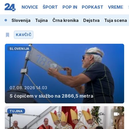
NOVICE
ŠPORT
POP IN
POPKAST
VREME
Slovenija
Tujina
Črna kronika
Dejstva
Tuja scena
KAVČIČ
SLOVENIJA
07. 08. 2026 14.03
S čopičem v službo na 2866,5 metra
TUJINA