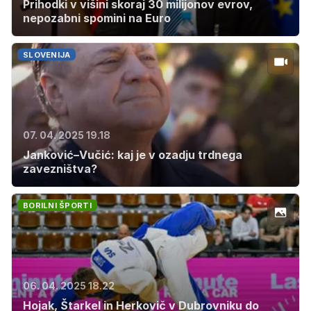
Prihodki v višini skoraj 30 milijonov evrov,
nepozabni spomini na Euro
SLOVENIJA
07. 04. 2025 19.18
Janković–Vučić: kaj je v ozadju trdnega
zavezništva?
BORILNI ŠPORTI
06. 04. 2025 18.22
Hojak, Štarkel in Herkovič v Dubrovniku do