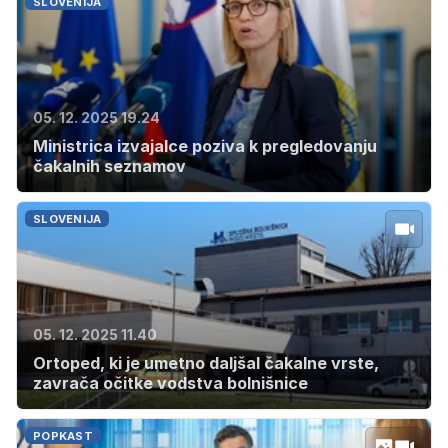
SLOVENIJA
05. 12. 2025 19.24
Ministrica izvajalce poziva k pregledovanju
čakalnih seznamov
SLOVENIJA
05. 12. 2025 11.40
Ortoped, ki je umetno daljšal čakalne vrste,
zavrača očitke vodstva bolnišnice
POPKAST