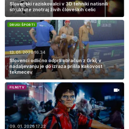
Slovenski raziskovalci v 3D tehniki natisnili
strukture znotraj živih človeških celic
DRUGI ŠPORTI
13. 01. 2026 16.34
Slovenci odlično odprli obračun z Grki, v
nadaljevanju je do izraza prišla kakovost
tekmecev
FILM/TV
09. 01. 2026 17.22