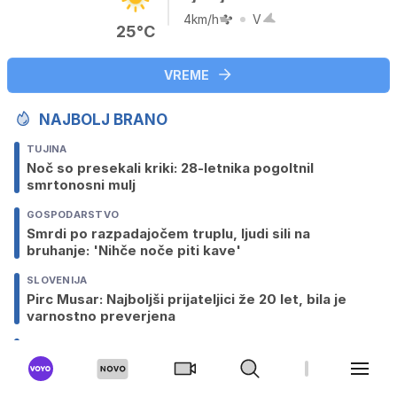
4km/h
V
25°C
VREME
NAJBOLJ BRANO
TUJINA
Noč so presekali kriki: 28-letnika pogoltnil
smrtonosni mulj
GOSPODARSTVO
Smrdi po razpadajočem truplu, ljudi sili na
bruhanje: 'Nihče noče piti kave'
SLOVENIJA
Pirc Musar: Najboljši prijateljici že 20 let, bila je
varnostno preverjena
SLOVENIJA
Kaotično na ljubljanski železniški postaji
ČRNA KRONIKA