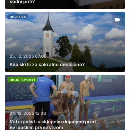
sodni poti?
DEJSTVA
25. 12. 2025 07.00
Kdo skrbi za sakralno dediščino?
DRUGI ŠPORTI
24. 12. 2025 13.28
Vaterpolisti s sklepnim dejanjem pred
evropskim prvenstvom