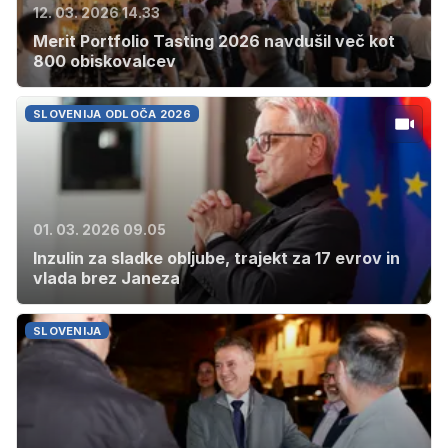
12. 03. 2026 14.33
Merit Portfolio Tasting 2026 navdušil več kot
800 obiskovalcev
SLOVENIJA ODLOČA 2026
01. 03. 2026 09.05
Inzulin za sladke obljube, trajekt za 17 evrov in
vlada brez Janeza
SLOVENIJA