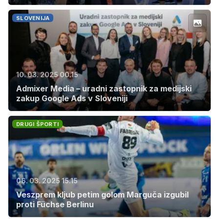
SLOVENIJA
10. 03. 2025 00.15
Admixer Media – uradni zastopnik za medijski
zakup Google Ads v Sloveniji
DRUGI ŠPORTI
06. 03. 2025 15.15
Veszprem kljub petim golom Marguča izgubil
proti Füchse Berlinu