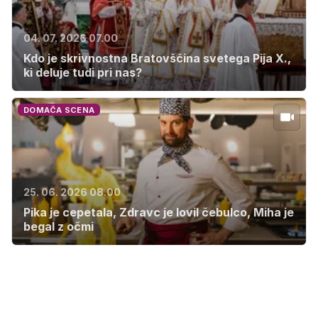
04. 07. 2026 07.00
Kdo je skrivnostna Bratovščina svetega Pija X.,
ki deluje tudi pri nas?
DOMAČA SCENA
25. 06. 2026 08.00
Pika je cepetala, Zdravc je lovil čebulco, Miha je
begal z očmi