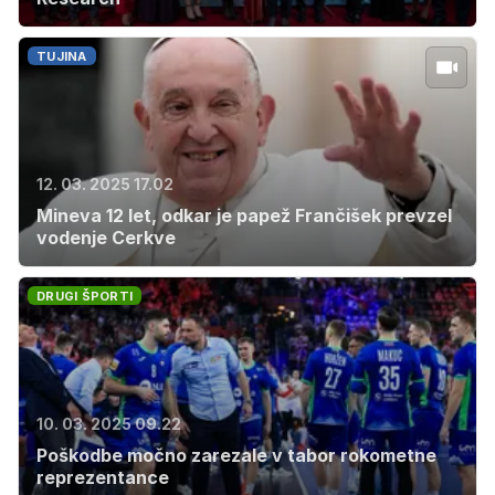
TUJINA
12. 03. 2025 17.02
Mineva 12 let, odkar je papež Frančišek prevzel
vodenje Cerkve
DRUGI ŠPORTI
10. 03. 2025 09.22
Poškodbe močno zarezale v tabor rokometne
reprezentance