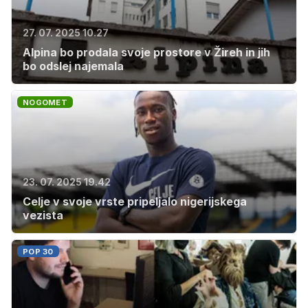
27. 07. 2025 10.27
Alpina bo prodala svoje prostore v Žireh in jih
bo odslej najemala
NOGOMET
23. 07. 2025 19.42
Celje v svoje vrste pripeljalo nigerijskega
vezista
POP 30