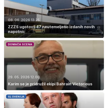
08. 06. 2026 13.25
ZZZS ugotovil 47 neutemeljeno izdanih novih
napotnic
DOMAČA SCENA
29. 05. 2026 12.00
Karim se je pridružil ekipi Bahrain Victorious
SLOVENIJA