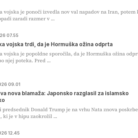
 vojska je ponoči izvedla nov val napadov na Iran, potem 
opadi zaradi razmer v ...
026 07.55
a vojska trdi, da je Hormuška ožina odprta
 vojska je popoldne sporočila, da je Hormuška ožina odpr
o njej poteka. Pred ...
2026 09.01
a nova blamaža: Japonsko razglasil za islamsko
ko
 predsednik Donald Trump je na vrhu Nata znova poskrbe
 ki je v hipu zaokrožil ...
026 12.45