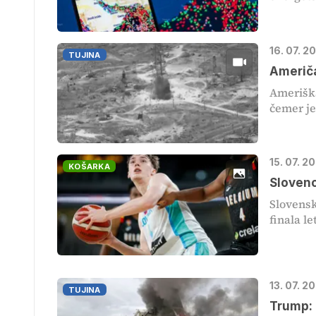
16. 07. 2
TUJINA
Američa
Ameriška
čemer je
15. 07. 2
KOŠARKA
Slovenc
Slovensk
finala le
13. 07. 2
TUJINA
Trump: 