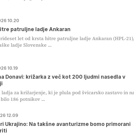
026 10.20
hitre patruljne ladje Ankaran
rideset let od krsta hitre patruljne ladje Ankaran (HPL-21)
aške ladje Slovenske ...
026 10.19
a Donavi: križarka z več kot 200 ljudmi nasedla v
i
 ladja za križarjenje, ki je plula pod švicarsko zastavo in n
 bilo 186 potnikov ...
026 12.09
ari Ukrajino: Na takšne avanturizme bomo primorani
iti