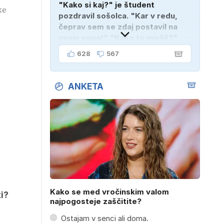
"Kako si kaj?" je študent
ke
pozdravil sošolca. "Kar v redu,
čeprav sem se zdaj postavil na
svoje noge!" "Kako to misliš?"
"Oče mi je vzel avto!"
628
567
ANKETA
Kako se med vročinskim valom
i?
najpogosteje zaščitite?
Ostajam v senci ali doma.