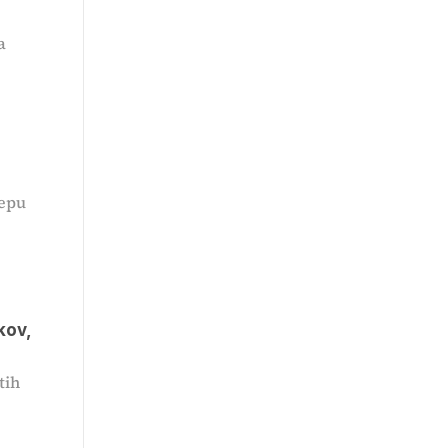
a
cepu
kov,
tih