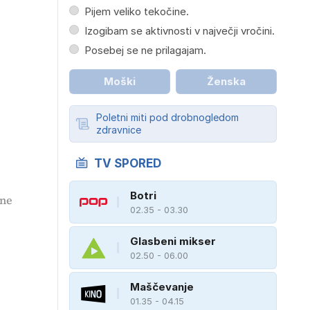
Pijem veliko tekočine.
Izogibam se aktivnosti v največji vročini.
Posebej se ne prilagajam.
Moški
Ženska
Poletni miti pod drobnogledom
zdravnice
TV SPORED
Botri
ine
02.35 - 03.30
Glasbeni mikser
02.50 - 06.00
Maščevanje
01.35 - 04.15