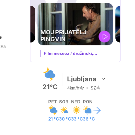
TELJ
e
ava
družinski,
Ljubljana
21°C
4km/h
SZ
PET
SOB
NED
PON
21 °C
30 °C
33 °C
36 °C
n