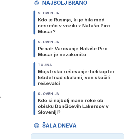
NAJBOLJ BRANO
SLOVENIJA
Kdo je Rusinja, ki je bila med
nesrečo v vozilu z Natašo Pirc
Musar?
,
SLOVENIJA
Pirnat: Varovanje Nataše Pirc
Musar je nezakonito
TUJINA
Mojstrsko reševanje: helikopter
lebdel nad skalami, ven skočili
reševalci
SLOVENIJA
a
Kdo si najbolj mane roke ob
obisku Dončićevih Lakersov v
Sloveniji?
ŠALA DNEVA