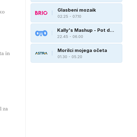
Glasbeni mozaik
ko
02.25 - 07.10
Kally's Mashup - Pot do
zvezde
22.45 - 06.00
Morilci mojega očeta
ta in
01.30 - 05.20
l za