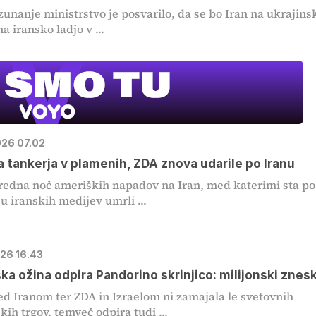
zunanje ministrstvo je posvarilo, da se bo Iran na ukrajins
a iransko ladjo v ...
026 07.02
 tankerja v plamenih, ZDA znova udarile po Iranu
redna noč ameriških napadov na Iran, med katerimi sta po
u iranskih medijev umrli ...
026 16.43
a ožina odpira Pandorino skrinjico: milijonski znesk
d Iranom ter ZDA in Izraelom ni zamajala le svetovnih
kih trgov, temveč odpira tudi ...