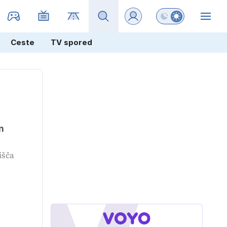
Preklopi barvni na
ZIN
Ceste
TV spored
n
išča