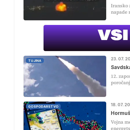
Iransko 
napade n
23. 07. 2
TUJINA
Savdska
12. zapo
poročanj
18. 07. 2
GOSPODARSTVO
Hormušk
Vojna me
energets