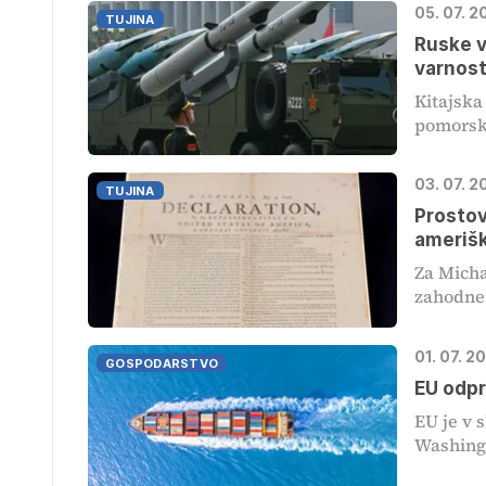
05. 07. 2
TUJINA
Ruske v
varnost
Kitajska
pomorske
03. 07. 2
TUJINA
Prostov
amerišk
Za Micha
zahodnem
01. 07. 2
GOSPODARSTVO
EU odpr
EU je v 
Washingt