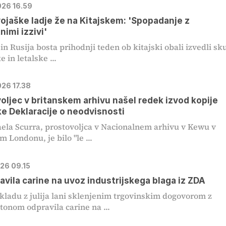
026 16.59
ojaške ladje že na Kitajskem: 'Spopadanje z
nimi izzivi'
 in Rusija bosta prihodnji teden ob kitajski obali izvedli s
 in letalske ...
026 17.38
oljec v britanskem arhivu našel redek izvod kopije
e Deklaracije o neodvisnosti
ela Scurra, prostovoljca v Nacionalnem arhivu v Kewu v
 Londonu, je bilo "le ...
026 09.15
avila carine na uvoz industrijskega blaga iz ZDA
skladu z julija lani sklenjenim trgovinskim dogovorom z
onom odpravila carine na ...