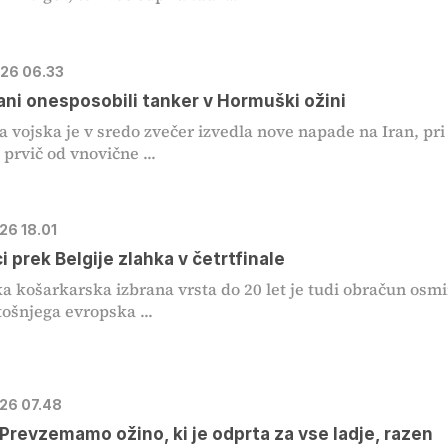
026 06.33
ni onesposobili tanker v Hormuški ožini
 vojska je v sredo zvečer izvedla nove napade na Iran, pri
 prvič od vnovične ...
026 18.01
i prek Belgije zlahka v četrtfinale
a košarkarska izbrana vrsta do 20 let je tudi obračun osm
tošnjega evropska ...
026 07.48
Prevzemamo ožino, ki je odprta za vse ladje, razen