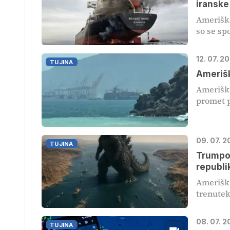
iranske
Ameriška
so se sp
12. 07. 2
TUJINA
Amerišk
Ameriška
promet p
09. 07. 
TUJINA
Trumpov
republi
Ameriški
trenutek,
08. 07. 2
TUJINA