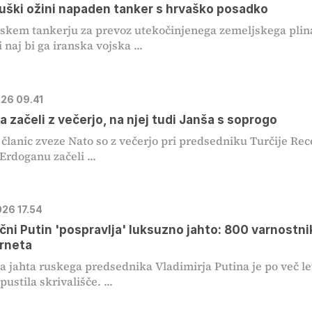
ški ožini napaden tanker s hrvaško posadko
skem tankerju za prevoz utekočinjenega zemeljskega plin
 naj bi ga iranska vojska ...
026 09.41
a začeli z večerjo, na njej tudi Janša s soprogo
i članic zveze Nato so z večerjo pri predsedniku Turčije Re
Erdoganu začeli ...
026 17.54
čni Putin 'pospravlja' luksuzno jahto: 800 varnostni
erneta
 jahta ruskega predsednika Vladimirja Putina je po več le
ustila skrivališče. ...