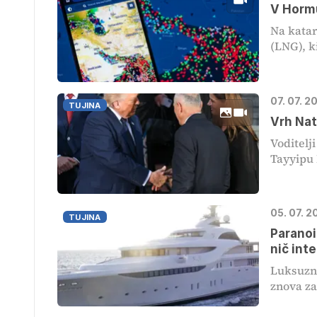
V Hormu
Na katar
(LNG), ki
07. 07. 2
TUJINA
Vrh Nat
Voditelj
Tayyipu 
05. 07. 2
TUJINA
Paranoi
nič int
Luksuzna
znova zap