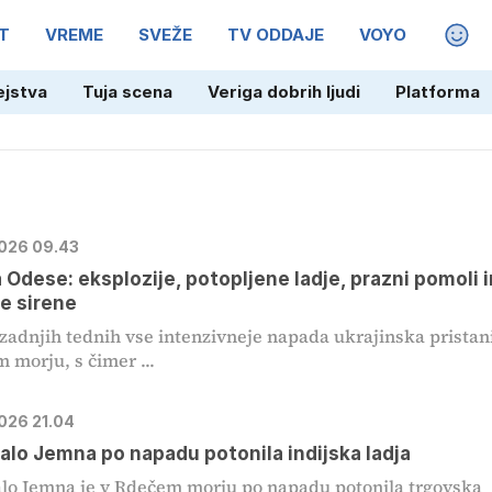
T
VREME
SVEŽE
TV ODDAJE
VOYO
MAGA
ejstva
Tuja scena
Veriga dobrih ljudi
Platforma
2026 09.43
 Odese: eksplozije, potopljene ladje, prazni pomoli i
e sirene
 zadnjih tednih vse intenzivneje napada ukrajinska pristan
 morju, s čimer ...
2026 21.04
alo Jemna po napadu potonila indijska ladja
lo Jemna je v Rdečem morju po napadu potonila trgovska