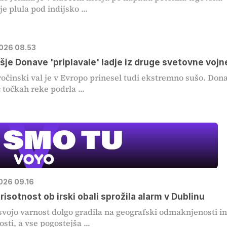
 je plula pod indijsko ...
2026 08.53
MOJ PRIJA
šje Donave 'priplavale' ladje iz druge svetovne vojn
PINGVIN
ročinski val je v Evropo prinesel tudi ekstremno sušo. Don
 točkah reke podrla ...
Film meseca / 
pustolovski
2026 09.16
risotnost ob irski obali sprožila alarm v Dublinu
 svojo varnost dolgo gradila na geografski odmaknjenosti i
sti, a vse pogostejša ...