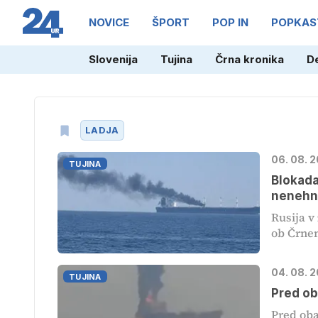
NOVICE
ŠPORT
POP IN
POPKAS
Slovenija
Tujina
Črna kronika
D
LADJA
06. 08. 
TUJINA
Blokada
nenehn
Rusija v
ob Črnem
04. 08. 
TUJINA
Pred ob
Pred oba