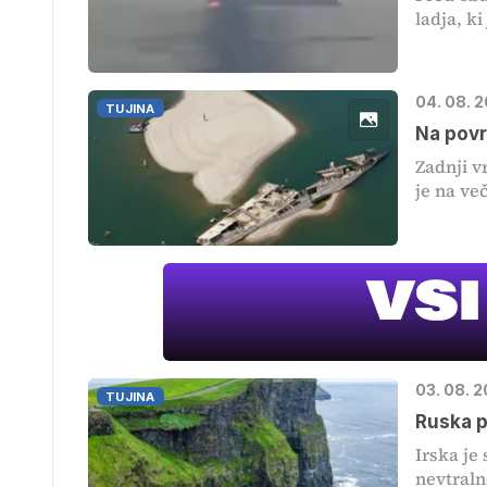
ladja, ki
04. 08. 
TUJINA
Na povr
Zadnji v
je na več
03. 08. 
TUJINA
Ruska p
Irska je
nevtralno