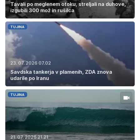
Tavali po meglenem otoku, streljali na duhove,
izgubili 300 mož in rušilca
TUJINA
23. 07. 2026 07.02
Savdska tankerja v plamenih, ZDA znova
udarile po Iranu
TUJINA
21. 07. 2026 21.21