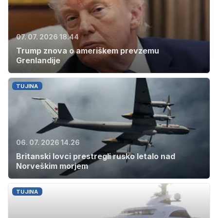
07. 07. 2026 18.44
Trump znova o ameriškem prevzemu
Grenlandije
TUJINA
06. 07. 2026 14.26
Britanski lovci prestregli rusko letalo nad
Norveškim morjem
TUJINA