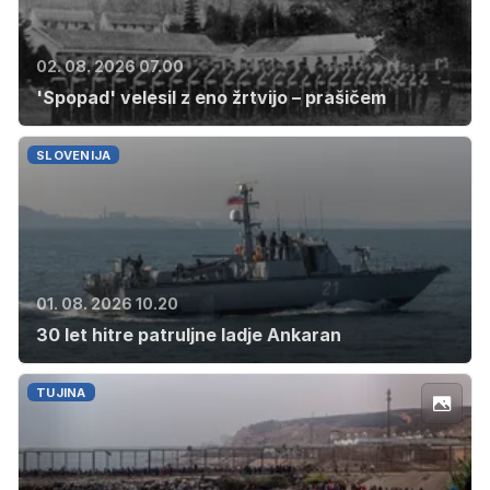
02. 08. 2026 07.00
'Spopad' velesil z eno žrtvijo – prašičem
SLOVENIJA
01. 08. 2026 10.20
30 let hitre patruljne ladje Ankaran
TUJINA