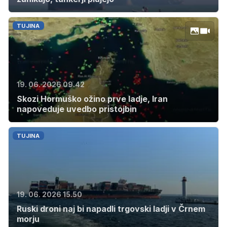
TUJINA
19. 06. 2026 09.42
Skozi Hormuško ožino prve ladje, Iran
napoveduje uvedbo pristojbin
TUJINA
19. 06. 2026 15.50
Ruski droni naj bi napadli trgovski ladji v Črnem
morju