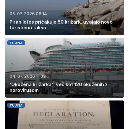
05. 07. 2026 08.14
Piran letos pričakuje 50 križark, uvajajo novo
turistično takso
TUJINA
04. 07. 2026 11.32
'Okužena križarka': več kot 120 okuženih z
norovirusom
TUJINA