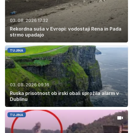
03. 08. 2026 17.32
Rekordna suša v Evropi: vodostaji Rena in Pada
strmo upadajo
TUJINA
03. 08. 2026 09.16
Ruska prisotnost ob irski obali sprožila alarm v
Dublinu
TUJINA