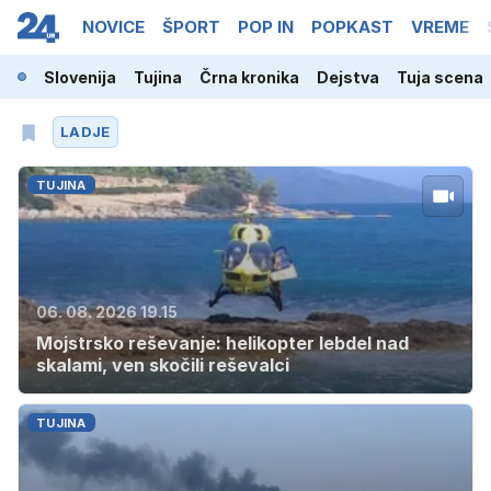
NOVICE
ŠPORT
POP IN
POPKAST
VREME
Slovenija
Tujina
Črna kronika
Dejstva
Tuja scena
LADJE
TUJINA
06. 08. 2026 19.15
Mojstrsko reševanje: helikopter lebdel nad
skalami, ven skočili reševalci
TUJINA