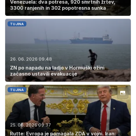
Venezuela: dva potresa, 920 smrtnih žrtev,
3300 ranjenih in 302 popotresna sunka
TUJINA
26. 06. 2026 09.48
ZN po napadu na ladjo v Hormuški ožini
začasno ustavili evakuacije
TUJINA
25. 06. 2026 09.37
Rutte: Evropa je pomagala ZDA v vojni. Iran: