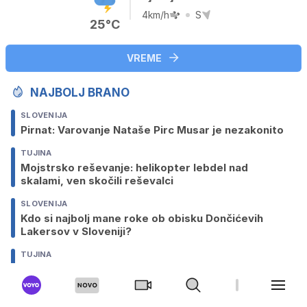
4km/h
S
25°C
VREME
NAJBOLJ BRANO
SLOVENIJA
Pirnat: Varovanje Nataše Pirc Musar je nezakonito
TUJINA
Mojstrsko reševanje: helikopter lebdel nad
skalami, ven skočili reševalci
SLOVENIJA
Kdo si najbolj mane roke ob obisku Dončićevih
Lakersov v Sloveniji?
TUJINA
Pica, klobuk in mrtvi TikTokerji: 'Teh fantov se
bojim'
SLOVENIJA