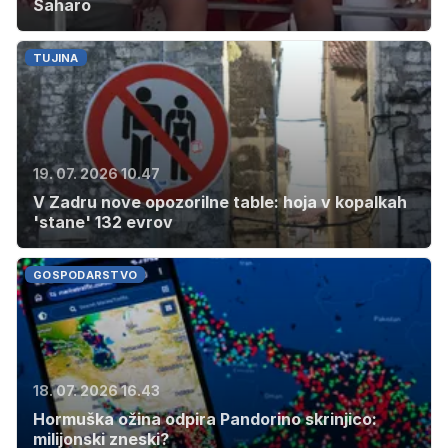
Saharo
TUJINA
19. 07. 2026 10.47
V Zadru nove opozorilne table: hoja v kopalkah
'stane' 132 evrov
GOSPODARSTVO
18. 07. 2026 16.43
Hormuška ožina odpira Pandorino skrinjico:
milijonski zneski?