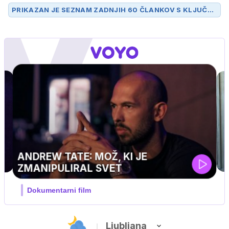
PRIKAZAN JE SEZNAM ZADNJIH 60 ČLANKOV S KLJUČN
O BESEDO
LADJE
.
PINGVIN
ski, pustolovski
Ljubljana