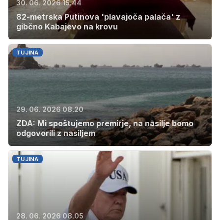
30. 06. 2026 15.44
82-metrska Putinova 'plavajoča palača' z
gibčno Kabajevo na krovu
TUJINA
29. 06. 2026 08.20
ZDA: Mi spoštujemo premirje, na nasilje bomo
odgovorili z nasiljem
TUJINA
28. 06. 2026 08.05