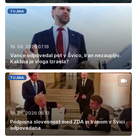
TUJINA
19. 06. 2026 07.18
Vance odpovedal pot v Švico, Iran nezaupljiv.
Kakšna je vloga Izraela?
TUJINA
18. 06. 2026 06.13
Podpisna slovesnost med ZDA in Iranom v Švici
odpovedana