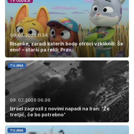
TV ODDAJE
09. 07. 2026 11.54
Risanke, zaradi katerih bodo otroci vzkliknili: Še
eno! – starši pa rekli: Prav.
TUJINA
09. 07. 2026 06.06
Izrael zagrozil z novimi napadi na Iran: 'Že
tretjič, če bo potrebno'
TUJINA