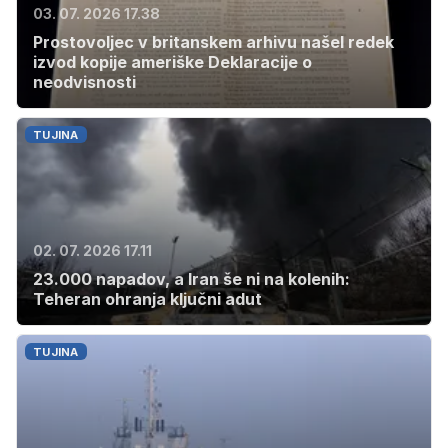
03. 07. 2026 17.38
Prostovoljec v britanskem arhivu našel redek
izvod kopije ameriške Deklaracije o
neodvisnosti
TUJINA
02. 07. 2026 17.11
23.000 napadov, a Iran še ni na kolenih:
Teheran ohranja ključni adut
TUJINA