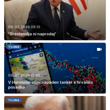
08. 07. 2026 08.10
'Grenlandija ni naprodaj'
TUJINA
08. 07. 2026 12.45
V Hormuški ožini napaden tanker s hrvaško
posadko
TUJINA