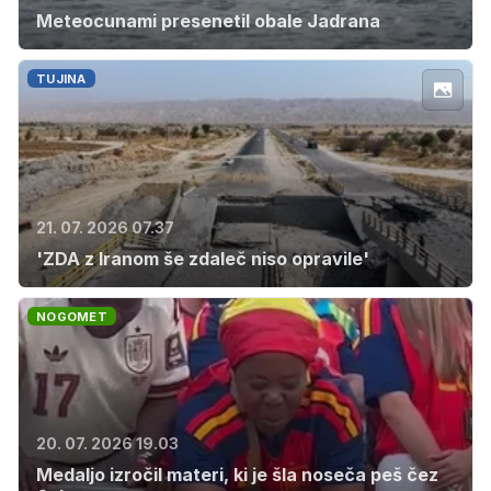
Meteocunami presenetil obale Jadrana
TUJINA
21. 07. 2026 07.37
'ZDA z Iranom še zdaleč niso opravile'
NOGOMET
20. 07. 2026 19.03
Medaljo izročil materi, ki je šla noseča peš čez