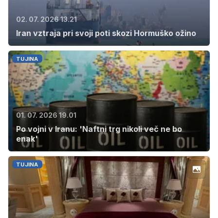
02. 07. 2026 13.21
Iran vztraja pri svoji poti skozi Hormuško ožino
TUJINA
01. 07. 2026 19.01
Po vojni v Iranu: 'Naftni trg nikoli več ne bo
enak'
TUJINA