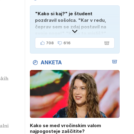
"Kako si kaj?" je študent
pozdravil sošolca. "Kar v redu,
čeprav sem se zdaj postavil na
svoje noge!" "Kako to misliš?"
"Oče mi je vzel avto!"
708
616
ANKETA
skih
alni
Kako se med vročinskim valom
najpogosteje zaščitite?