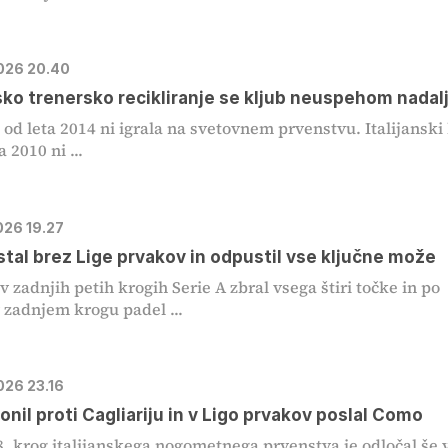
2026 20.40
nsko trenersko recikliranje se kljub neuspehom nadal
že od leta 2014 ni igrala na svetovnem prvenstvu. Italijanski
a 2010 ni ...
026 19.27
stal brez Lige prvakov in odpustil vse ključne može
 v zadnjih petih krogih Serie A zbral vsega štiri točke in po
 zadnjem krogu padel ...
026 23.16
lonil proti Cagliariju in v Ligo prvakov poslal Como
8. krog italijanskega nogometnega prvenstva je odločal še 