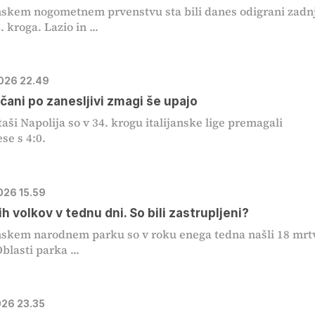
anskem nogometnem prvenstvu sta bili danes odigrani zadn
 kroga. Lazio in ...
2026 22.49
čani po zanesljivi zmagi še upajo
ši Napolija so v 34. krogu italijanske lige premagali
e s 4:0.
026 15.59
h volkov v tednu dni. So bili zastrupljeni?
anskem narodnem parku so v roku enega tedna našli 18 mrt
blasti parka ...
026 23.35