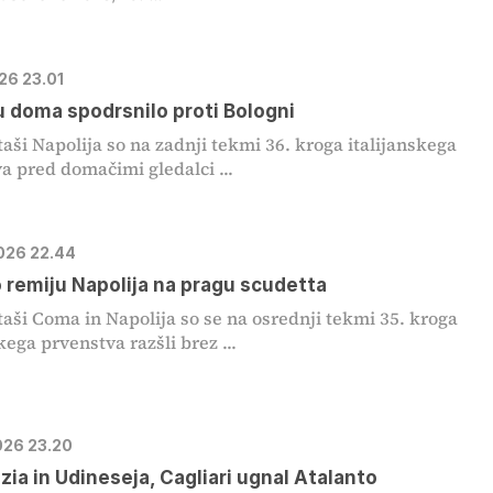
026 23.01
u doma spodrsnilo proti Bologni
ši Napolija so na zadnji tekmi 36. kroga italijanskega
a pred domačimi gledalci ...
2026 22.44
o remiju Napolija na pragu scudetta
ši Coma in Napolija so se na osrednji tekmi 35. kroga
kega prvenstva razšli brez ...
2026 23.20
zia in Udineseja, Cagliari ugnal Atalanto