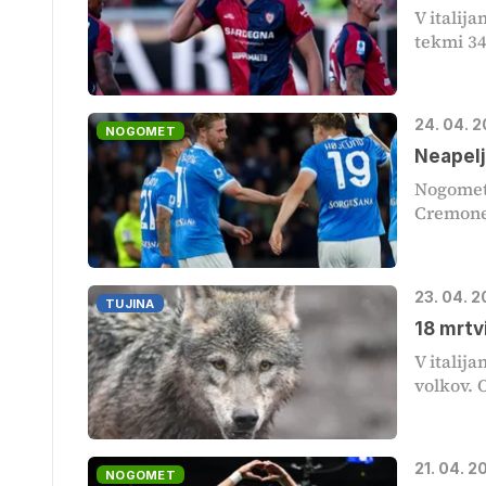
V italij
tekmi 34.
24. 04. 
NOGOMET
Neapelj
Nogometa
Cremones
23. 04. 2
TUJINA
18 mrtvi
V italij
volkov. O
21. 04. 2
NOGOMET