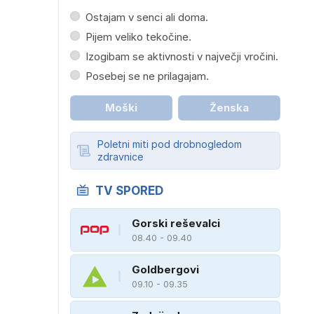
Ostajam v senci ali doma.
Pijem veliko tekočine.
Izogibam se aktivnosti v največji vročini.
Posebej se ne prilagajam.
Moški
Ženska
Poletni miti pod drobnogledom
zdravnice
TV SPORED
Gorski reševalci
08.40 - 09.40
Goldbergovi
09.10 - 09.35