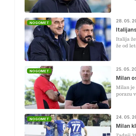
28. 05. 
NOGOMET
Italija
Italija 
že od let
25. 05. 2
NOGOMET
Milan o
Milan je
porazu v
24. 05. 2
NOGOMET
Milan k
Zadnji 3