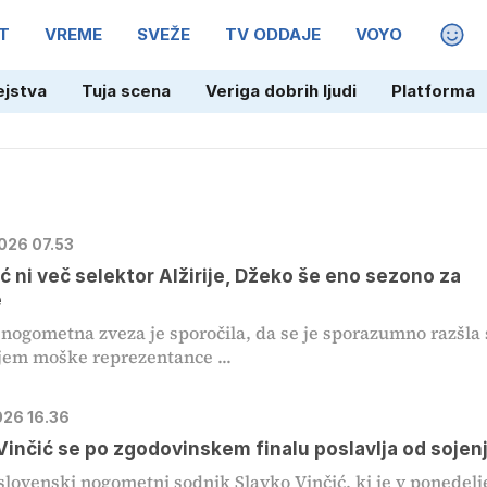
T
VREME
SVEŽE
TV ODDAJE
VOYO
MAGA
ejstva
Tuja scena
Veriga dobrih ljudi
Platforma
2026 07.53
ć ni več selektor Alžirije, Džeko še eno sezono za
e
 nogometna zveza je sporočila, da se je sporazumno razšla 
jem moške reprezentance ...
026 16.36
Vinčić se po zgodovinskem finalu poslavlja od sojen
slovenski nogometni sodnik Slavko Vinčić, ki je v ponedelj