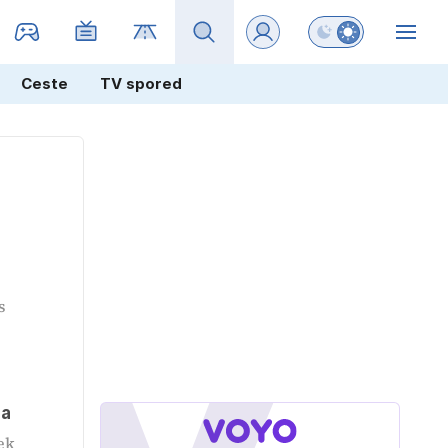
Preklopi barvni na
ZIN
Ceste
TV spored
s
ja
ek