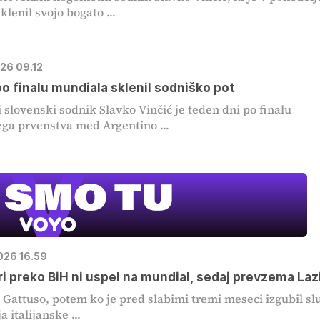
klenil svojo bogato ...
026 09.12
MOJ PRIJA
po finalu mundiala sklenil sodniško pot
PINGVIN
i slovenski sodnik Slavko Vinčić je teden dni po finalu
ga prvenstva med Argentino ...
Film meseca /
pustolovski
2026 16.59
ri preko BiH ni uspel na mundial, sedaj prevzema Laz
Gattuso, potem ko je pred slabimi tremi meseci izgubil sl
a italijanske ...