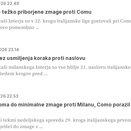
2026 22.49
o težko priborjene zmage proti Comu
ši Interja so v 32. krogu italijanske lige gostovali pri Com
novo pomembno ...
026 23.14
rez usmiljenja koraka proti naslovu
ši milanskega Interja so vse bližje 21. naslovu italijansk
Sedem krogov pred ...
026 22.53
oma do minimalne zmage proti Milanu, Como porazil
i tekmi nedeljskega sporeda 29. kroga italijanskega prven
prišel do zmage z ...