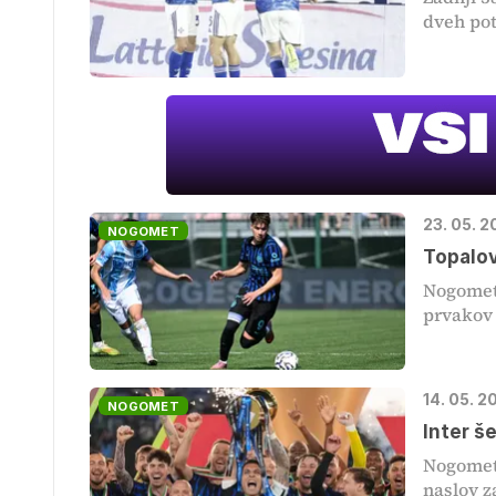
dveh potn
23. 05. 
NOGOMET
Topalov
Nogometa
prvakov r
14. 05. 
NOGOMET
Inter š
Nogometa
naslov z