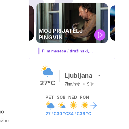
UEFA
TELJ
SUPERPOKAL
 družinski,
V živo na VOYO: sreda ob 20.30
…
Ljubljana
27°C
7km/h
S
PET
SOB
NED
PON
io
27 °C
30 °C
34 °C
36 °C
užbo