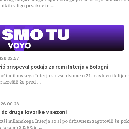
ikih v ligo prvakov in ...
2026 22.57
ić prispeval podajo za remi Interja v Bologni
ši milanskega Interja so vse dvome o 21. naslovu italijan
azrešili že pred ...
2026 00.23
e do druge lovorike v sezoni
ši milanskega Interja so si po državnem zagotovili še pok
a sezono 2025/26. ...