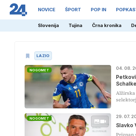
NOVICE
ŠPORT
POP IN
POPKAS
Slovenija
Tujina
Črna kronika
D
LAZIO
04. 08. 
NOGOMET
Petkovi
Schalk
Alžirska
selektor
29. 07. 2
NOGOMET
Slavko 
Priznan 