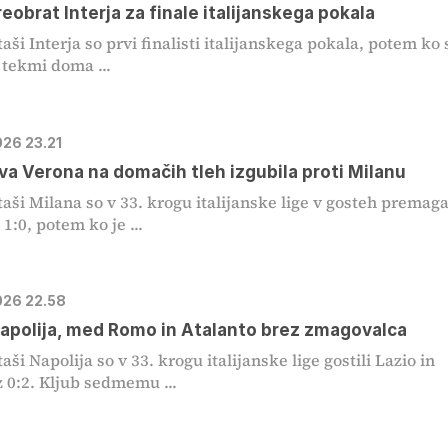
reobrat Interja za finale italijanskega pokala
ši Interja so prvi finalisti italijanskega pokala, potem ko 
 tekmi doma ...
026 23.21
va Verona na domačih tleh izgubila proti Milanu
ši Milana so v 33. krogu italijanske lige v gosteh premaga
1:0, potem ko je ...
2026 22.58
apolija, med Romo in Atalanto brez zmagovalca
ši Napolija so v 33. krogu italijanske lige gostili Lazio in
 z 0:2. Kljub sedmemu ...