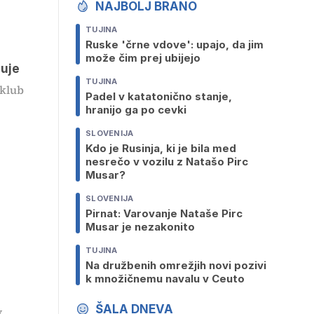
NAJBOLJ BRANO
TUJINA
Ruske 'črne vdove': upajo, da jim
može čim prej ubijejo
juje
TUJINA
 klub
Padel v katatonično stanje,
hranijo ga po cevki
SLOVENIJA
Kdo je Rusinja, ki je bila med
nesrečo v vozilu z Natašo Pirc
Musar?
SLOVENIJA
Pirnat: Varovanje Nataše Pirc
Musar je nezakonito
TUJINA
Na družbenih omrežjih novi pozivi
k množičnemu navalu v Ceuto
ŠALA DNEVA
v