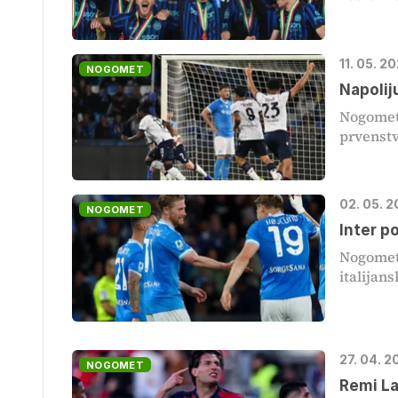
11. 05. 2
NOGOMET
Napolij
Nogometa
prvenstv
02. 05. 
NOGOMET
Inter p
Nogometa
italijans
27. 04. 
NOGOMET
Remi La