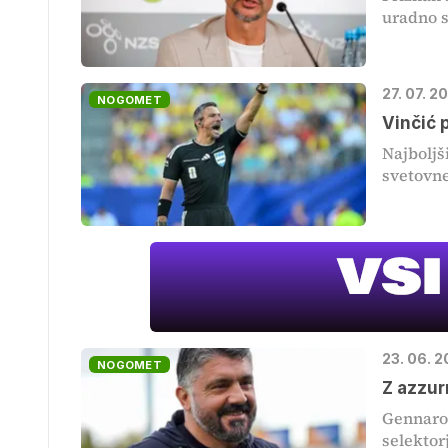
uradno s
27. 07. 2
NOGOMET
Vinčić 
Najboljš
svetovne
23. 06. 
NOGOMET
Z azzur
Gennaro 
selektorj