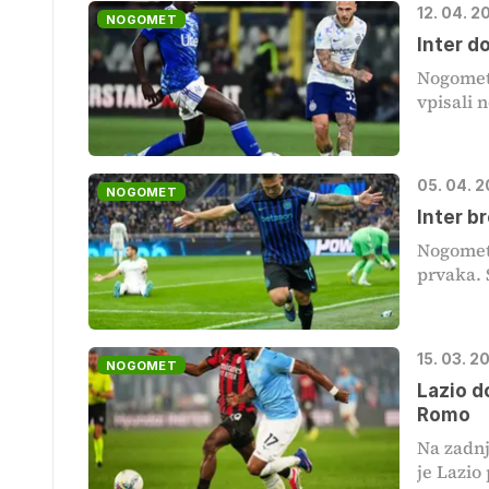
12. 04. 
NOGOMET
Inter d
Nogometa
vpisali 
05. 04. 2
NOGOMET
Inter b
Nogometa
prvaka. 
15. 03. 2
NOGOMET
Lazio d
Romo
Na zadnj
je Lazio 