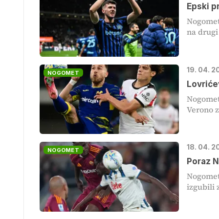
Epski p
Nogometa
na drugi
19. 04. 2
NOGOMET
Lovriće
Nogometa
Verono z 
18. 04. 
NOGOMET
Poraz N
Nogometa
izgubili