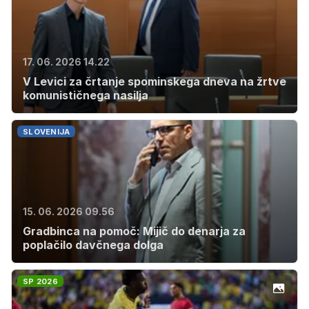
17. 06. 2026 14.22
V Levici za črtanje spominskega dneva na žrtve
komunističnega nasilja
SLOVENIJA
15. 06. 2026 09.56
Gradbinca na pomoč: Mijič do denarja za
poplačilo davčnega dolga
SP 2026