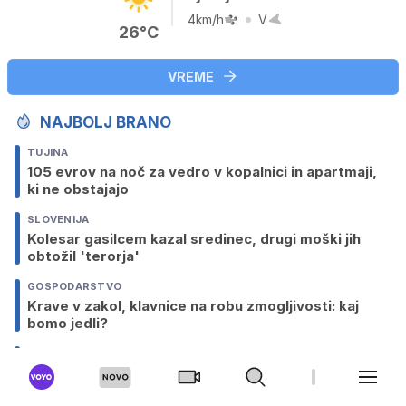
4km/h
V
26°C
VREME
NAJBOLJ BRANO
TUJINA
105 evrov na noč za vedro v kopalnici in apartmaji,
ki ne obstajajo
SLOVENIJA
Kolesar gasilcem kazal sredinec, drugi moški jih
obtožil 'terorja'
GOSPODARSTVO
Krave v zakol, klavnice na robu zmogljivosti: kaj
bomo jedli?
TUJINA
Od podaljšanja do botoksa v mošnjo: kakšni posegi
so danes na voljo moškim?