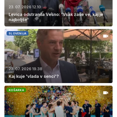
23. 07. 2026 12.10
Levica odstranila Vesno: 'Vsak zase ve, kaj je
najboljše'
SLOVENIJA
22. 07. 2026 19.38
Kaj kuje 'vlada v senci'?
KOŠARKA