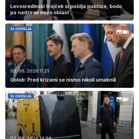
Levosredinski trojček si pošilja puščice, bodo
pa nadzirali novo oblast
SLOVENIJA
03. 06. 2026 11.21
Golob: Pred krizami se nismo nikoli umaknili
SLOVENIJA
03. 06. 2026 14.34