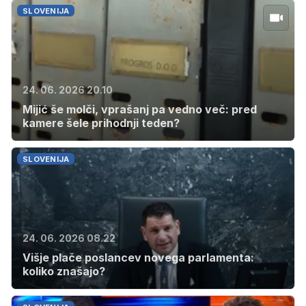
SLOVENIJA
24. 06. 2026 20.10
Mijić še molči, vprašanj pa vedno več: pred
kamere šele prihodnji teden?
SLOVENIJA
24. 06. 2026 08.22
Višje plače poslancev novega parlamenta:
koliko znašajo?