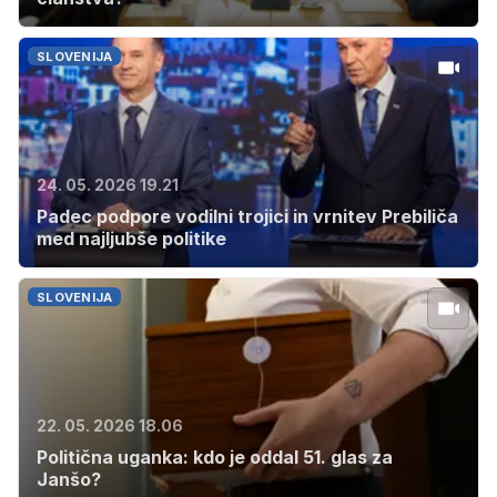
SLOVENIJA
24. 05. 2026 19.21
Padec podpore vodilni trojici in vrnitev Prebiliča
med najljubše politike
SLOVENIJA
22. 05. 2026 18.06
Politična uganka: kdo je oddal 51. glas za
Janšo?