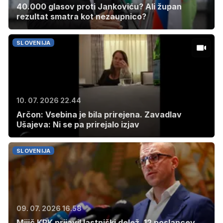
40.000 glasov proti Jankoviću? Ali župan
rezultat smatra kot nezaupnico?
SLOVENIJA
10. 07. 2026 22.44
Arčon: Vsebina je bila prirejena. Zavadlav
Ušajeva: Ni se pa prirejalo izjav
SLOVENIJA
09. 07. 2026 16.58
Mijič KPK prijavil lastniški delež, 12 poslancev