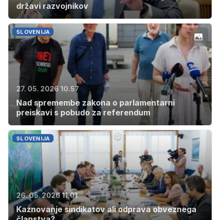
državi razvojnikov
SLOVENIJA
27. 05. 2026 10.57
Nad spremembe zakona o parlamentarni
preiskavi s pobudo za referendum
SLOVENIJA
26. 05. 2026 11.01
Kaznovanje sindikatov ali odprava obveznega
članstva?