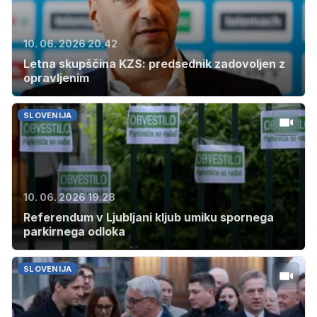
10. 06. 2026 20.42
Letna skupščina KZS: predsednik zadovoljen z
opravljenim
SLOVENIJA
10. 06. 2026 19.28
Referendum v Ljubljani kljub umiku spornega
parkirnega odloka
SLOVENIJA