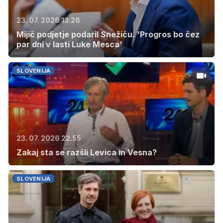
23. 07. 2026 13.26
Mijič podjetje podaril Snežiču. 'Progros bo čez
par dni v lasti Luke Mesca'
SLOVENIJA
23. 07. 2026 22.55
Zakaj sta se razšli Levica in Vesna?
SLOVENIJA