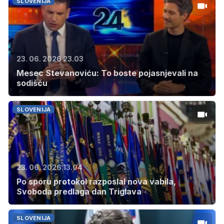
SLOVENIJA
23. 06. 2026 23.03
Mesec Stevanoviću: To boste pojasnjevali na
sodišču
SLOVENIJA
23. 06. 2026 13.04
Po sporu protokol razposlal nova vabila,
Svoboda predlaga dan Triglava
SLOVENIJA