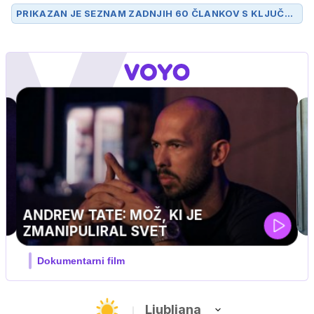
PRIKAZAN JE SEZNAM ZADNJIH 60 ČLANKOV S KLJUČN
O BESEDO
LUKA MESEC
.
UEFA SUPERPOKAL
V živo na VOYO: sreda ob 20.30
Ljubljana