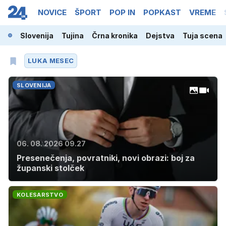
NOVICE
ŠPORT
POP IN
POPKAST
VREME
Slovenija
Tujina
Črna kronika
Dejstva
Tuja scena
LUKA MESEC
SLOVENIJA
06. 08. 2026 09.27
Presenečenja, povratniki, novi obrazi: boj za
županski stolček
KOLESARSTVO