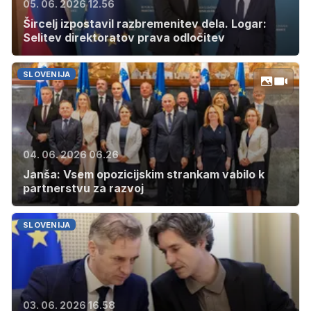
05. 06. 2026 12.56
Šircelj izpostavil razbremenitev dela. Logar:
Selitev direktoratov prava odločitev
SLOVENIJA
04. 06. 2026 06.26
Janša: Vsem opozicijskim strankam vabilo k
partnerstvu za razvoj
SLOVENIJA
03. 06. 2026 16.58