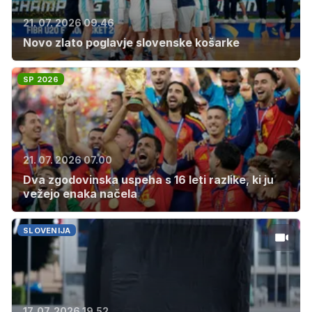
21. 07. 2026 09.46
Novo zlato poglavje slovenske košarke
SP 2026
21. 07. 2026 07.00
Dva zgodovinska uspeha s 16 leti razlike, ki ju
vežejo enaka načela
SLOVENIJA
17. 07. 2026 19.52