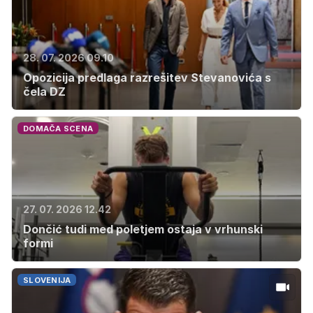
28. 07. 2026 09.10
Opozicija predlaga razrešitev Stevanovića s
čela DZ
DOMAČA SCENA
27. 07. 2026 12.42
Dončić tudi med poletjem ostaja v vrhunski
formi
SLOVENIJA