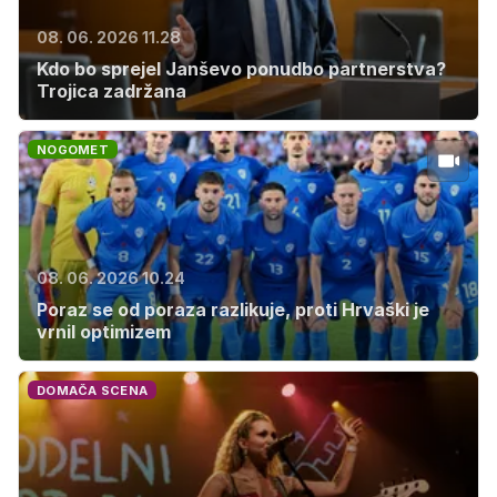
08. 06. 2026 11.28
Kdo bo sprejel Janševo ponudbo partnerstva?
Trojica zadržana
NOGOMET
08. 06. 2026 10.24
Poraz se od poraza razlikuje, proti Hrvaški je
vrnil optimizem
DOMAČA SCENA