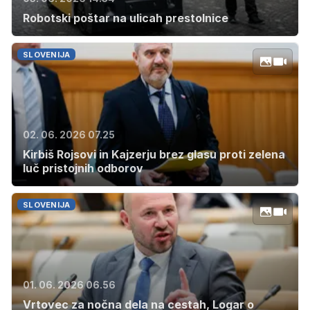
Robotski poštar na ulicah prestolnice
SLOVENIJA
02. 06. 2026 07.25
Kirbiš Rojsovi in Kajzerju brez glasu proti zelena
luč pristojnih odborov
SLOVENIJA
01. 06. 2026 06.56
Vrtovec za nočna dela na cestah, Logar o