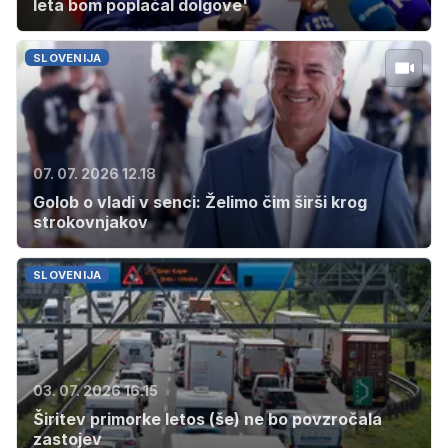
leta bom poplačal dolgove'
SLOVENIJA
07. 07. 2026 12.18
Golob o vladi v senci: Želimo čim širši krog
strokovnjakov
SLOVENIJA
03. 07. 2026 16.15
Širitev primorke letos (še) ne bo povzročala
zastojev