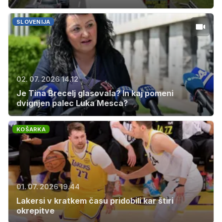
SLOVENIJA
02. 07. 2026 14.12
Je Tina Brecelj glasovala? In kaj pomeni
dvignjen palec Luka Mesca?
KOŠARKA
01. 07. 2026 19.44
Lakersi v kratkem času pridobili kar štiri
okrepitve