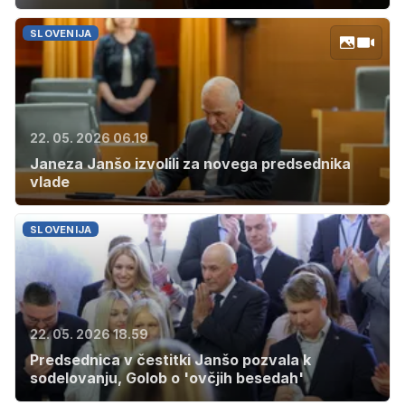
SLOVENIJA
22. 05. 2026 06.19
Janeza Janšo izvolili za novega predsednika
vlade
SLOVENIJA
22. 05. 2026 18.59
Predsednica v čestitki Janšo pozvala k
sodelovanju, Golob o 'ovčjih besedah'