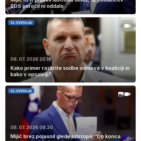
SDS poročil ni oddalo
SLOVENIJA
08. 07. 2026 20.16
Kako primer razkrite sodbe odmeva v koaliciji in
kako v opoziciji?
SLOVENIJA
08. 07. 2026 08.30
Mijič brez pojasnil glede odstopa: 'Do konca