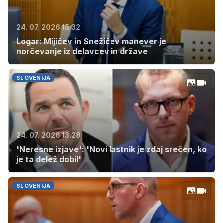
24. 07. 2026 15.32
Logar: Mijičev in Snežičev manever je
norčevanje iz delavcev in države
SLOVENIJA
24. 07. 2026 13.28
'Neresne izjave': 'Novi lastnik je zdaj srečen, ko
je ta delež dobil'
SLOVENIJA