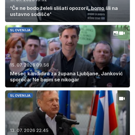
'Če ne bodo želeli slišati opozoril, bomo šli na
ustavno sodišče'
SLOVENIJA
15. 07. 2026 09.56
Mesec kandidira za župana Ljubljane, Janković
sporoča: Ne bojim se nikogar
SLOVENIJA
13. 07. 2026 22.45