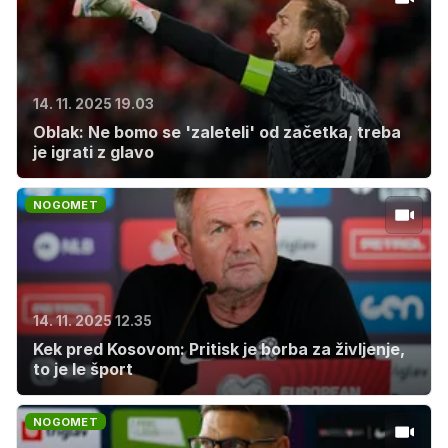
14. 11. 2025 19.03
Oblak: Ne bomo se 'zaleteli' od začetka, treba
je igrati z glavo
NOGOMET
14. 11. 2025 12.35
Kek pred Kosovom: Pritisk je borba za življenje,
to je le šport
NOGOMET