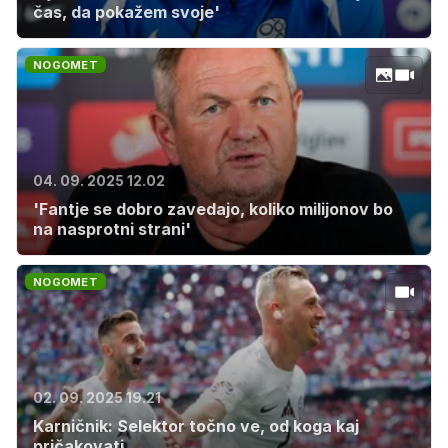
čas, da pokažem svoje'
NOGOMET
04. 09. 2025 12.02
'Fantje se dobro zavedajo, koliko milijonov bo
na nasprotni strani'
NOGOMET
02. 09. 2025 19.21
Karničnik: Selektor točno ve, od koga kaj
pričakovati