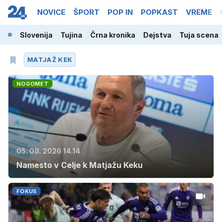
NOVICE
ŠPORT
POP IN
POPKAST
VREME
Slovenija
Tujina
Črna kronika
Dejstva
Tuja scena
MATJAŽ KEK
NOGOMET
05. 08. 2026 14.14
Namesto v Celje k Matjažu Keku
FOKUS