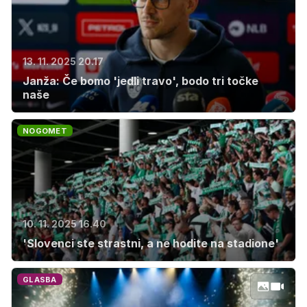
13. 11. 2025 20.17
Janža: Če bomo 'jedli travo', bodo tri točke
naše
NOGOMET
10. 11. 2025 16.40
'Slovenci ste strastni, a ne hodite na stadione'
GLASBA