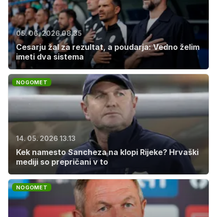
05. 06. 2026 08.35
Cesarju žal za rezultat, a poudarja: Vedno želim
imeti dva sistema
NOGOMET
14. 05. 2026 13.13
Kek namesto Sancheza na klopi Rijeke? Hrvaški
mediji so prepričani v to
NOGOMET