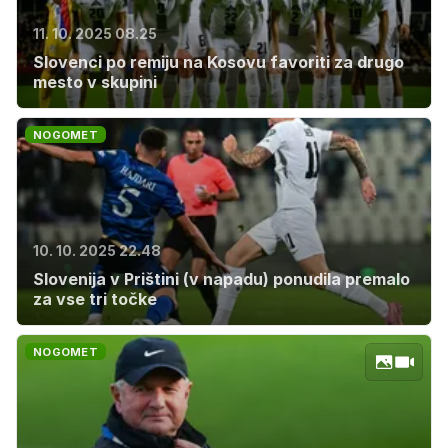
11. 10. 2025 08.25
Slovenci po remiju na Kosovu favoriti za drugo
mesto v skupini
NOGOMET
10. 10. 2025 22.48
Slovenija v Prištini (v napadu) ponudila premalo
za vse tri točke
NOGOMET