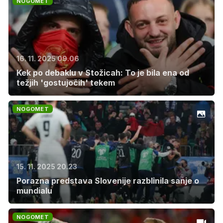
NOGOMET
16. 11. 2025 09.06
Kek po debaklu v Stožicah: To je bila ena od
težjih 'gostujočih' tekem
NOGOMET
15. 11. 2025 20.23
Porazna predstava Slovenije razblinila sanje o
mundialu
NOGOMET