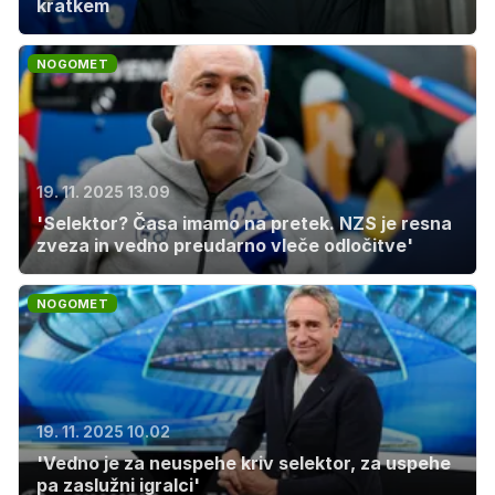
kratkem
NOGOMET
19. 11. 2025 13.09
'Selektor? Časa imamo na pretek. NZS je resna
zveza in vedno preudarno vleče odločitve'
NOGOMET
19. 11. 2025 10.02
'Vedno je za neuspehe kriv selektor, za uspehe
pa zaslužni igralci'