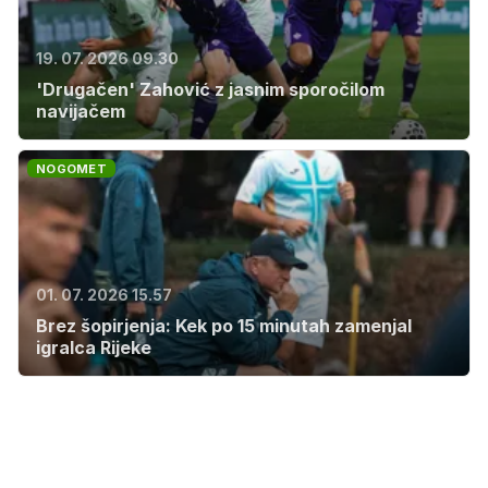
19. 07. 2026 09.30
'Drugačen' Zahović z jasnim sporočilom
navijačem
NOGOMET
01. 07. 2026 15.57
Brez šopirjenja: Kek po 15 minutah zamenjal
igralca Rijeke