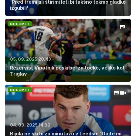
'Pred tremi ali štirimi leti bi takšno tekmo gladko
izgubili'
NOGOMET
05. 09. 2025 20.43
Rezervist Vipotnik poskrbel za točko, veliko kot
Triglav
NOGOMET
04. 09. 2025 14.30
Bijola ne skrbi za minutažo v Leedsu: 'Dajte mi