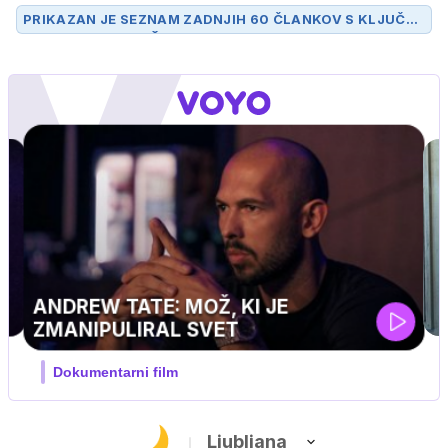
PRIKAZAN JE SEZNAM ZADNJIH 60 ČLANKOV S KLJUČN
O BESEDO
MATJAŽ KEK
.
IQ 160
Nova hrvaška serija
Ljubljana