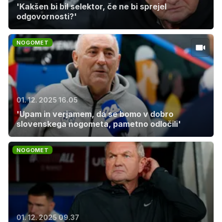
'Kakšen bi bil selektor, če ne bi sprejel
odgovornosti?'
NOGOMET
01. 12. 2025 16.05
'Upam in verjamem, da se bomo v dobro
slovenskega nogometa, pametno odločili'
NOGOMET
01. 12. 2025 09.37