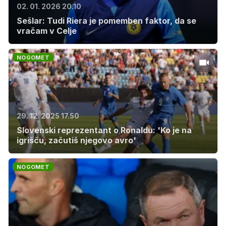
02. 01. 2026 20.10
Sešlar: Tudi Riera je pomemben faktor, da se
vračam v Celje
NOGOMET
29. 12. 2025 17.50
Slovenski reprezentant o Ronaldu: 'Ko je na
igrišču, začutiš njegovo avro'
NOGOMET