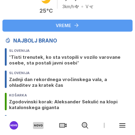
3km/h
V
25°C
VREME
NAJBOLJ BRANO
SLOVENIJA
'Tisti trenutek, ko sta vstopili v vozilo varovane
osebe, sta postali javni osebi'
SLOVENIJA
Zadnji dan rekordnega vročinskega vala, a
ohladitev za kratek čas
KOŠARKA
Zgodovinski korak: Aleksander Sekulić na klopi
katalonskega giganta
SLOVENIJA
Vlada razglasila nižjo stopnjo tveganja, krška
nuklearka zmanjšuje moč