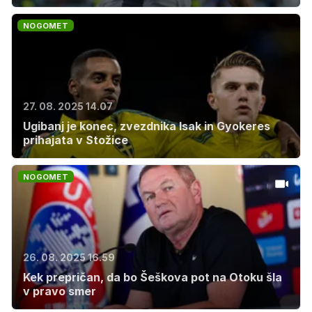
NOGOMET
27. 08. 2025 14.07
Ugibanj je konec, zvezdnika Isak in Gyokeres
prihajata v Stožice
NOGOMET
26. 08. 2025 16.59
Kek prepričan, da bo Šeškova pot na Otoku šla
v pravo smer