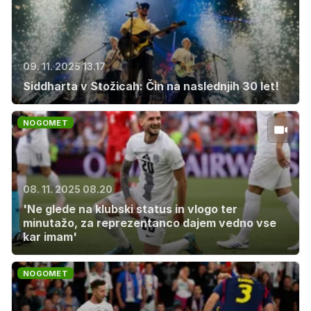
09. 11. 2025 13.17
Siddharta v Stožicah: Čin na naslednjih 30 let!
NOGOMET
08. 11. 2025 08.20
'Ne glede na klubski status in vlogo ter
minutažo, za reprezentanco dajem vedno vse
kar imam'
NOGOMET