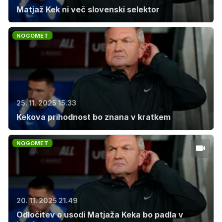
Matjaž Kek ni več slovenski selektor
NOGOMET
25. 11. 2025 15.33
Kekova prihodnost bo znana v kratkem
NOGOMET
20. 11. 2025 21.49
Odločitev o usodi Matjaža Keka bo padla v