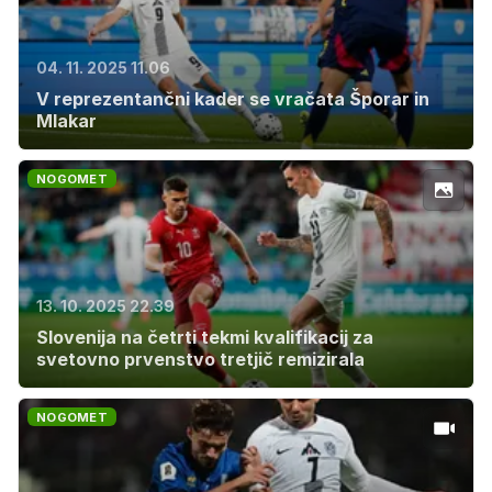
04. 11. 2025 11.06
V reprezentančni kader se vračata Šporar in
Mlakar
NOGOMET
13. 10. 2025 22.39
Slovenija na četrti tekmi kvalifikacij za
svetovno prvenstvo tretjič remizirala
NOGOMET