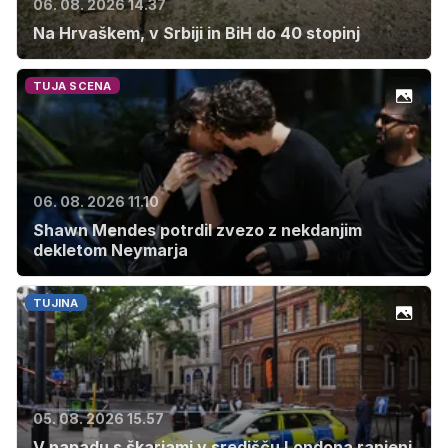
06. 08. 2026 14.37
Na Hrvaškem, v Srbiji in BiH do 40 stopinj
TUJA SCENA
06. 08. 2026 11.10
Shawn Mendes potrdil zvezo z nekdanjim
dekletom Neymarja
TUJINA
05. 08. 2026 15.57
V napadu s škarjami v središču Londona ranjeni