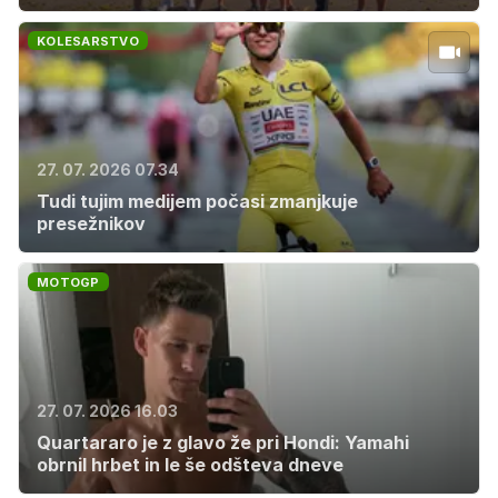
KOLESARSTVO
27. 07. 2026 07.34
Tudi tujim medijem počasi zmanjkuje
presežnikov
MOTOGP
27. 07. 2026 16.03
Quartararo je z glavo že pri Hondi: Yamahi
obrnil hrbet in le še odšteva dneve