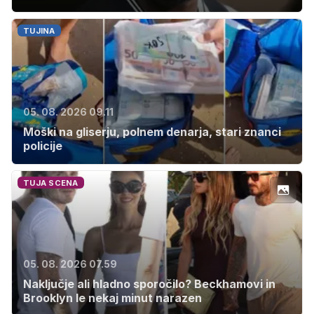
TUJINA
05. 08. 2026 09.11
Moški na gliserju, polnem denarja, stari znanci
policije
TUJA SCENA
05. 08. 2026 07.59
Naključje ali hladno sporočilo? Beckhamovi in
Brooklyn le nekaj minut narazen