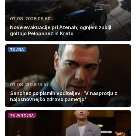
01. 08. 2026 09.50
Nove evakuacije pri Atenah, ognjeni zublji
goltajo Peloponez in Kreto
TUJINA
01. 08. 2026 13.57
Sanchez po pismih voditeljev: 'V nasprotju z
najosnovnejšo zdravo pametjo'
TUJA SCENA