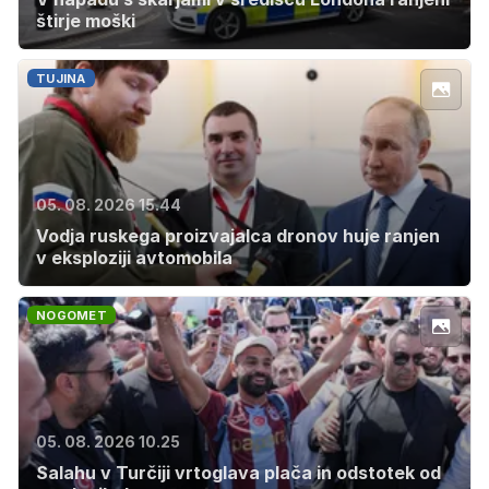
štirje moški
TUJINA
05. 08. 2026 15.44
Vodja ruskega proizvajalca dronov huje ranjen
v eksploziji avtomobila
NOGOMET
05. 08. 2026 10.25
Salahu v Turčiji vrtoglava plača in odstotek od