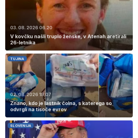
03. 08. 2026 06.20
V kovčku našli truplo ženske, v Atenah aretirali
26-letnika
TUJINA
02. 08. 2026 18.07
Znano, kdo je lastnik čolna, s katerega so
odvrgli na tisoče evrov
SLOVENIJA