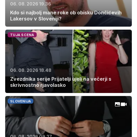
06. 08. 2026 19.36
Kdo si najbolj mane roke ob obisku Dončićevih
Lakersov v Sloveniji?
TUJA SCENA
06. 08. 2026 18.48
Zvezdnika serije Prijatelji ujeli na večerji s
skrivnostno rjavolasko
SLOVENIJA
06. 08. 2026 09.27