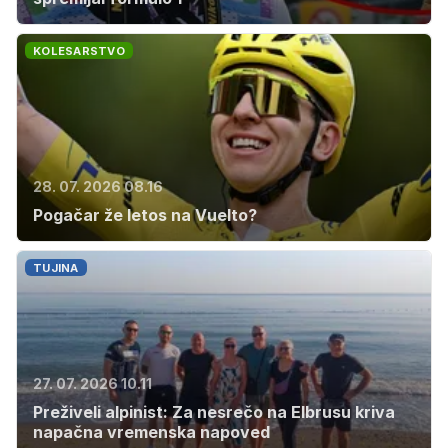
KOLESARSTVO
28. 07. 2026 08.16
Pogačar že letos na Vuelto?
TUJINA
27. 07. 2026 10.11
Preživeli alpinist: Za nesrečo na Elbrusu kriva
napačna vremenska napoved