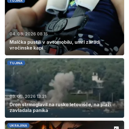
TUJINA
04. 08. 2026 08.15
Malčka pustili v avtomobilu, umrl zaradi
vročinske kapi
TUJINA
03. 08. 2026 13.21
Dron strmoglavil na rusko letovišče, na plaži
zavladala panika
UKRAJINA