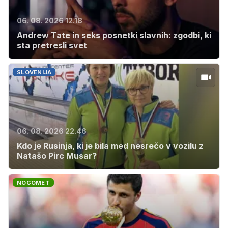
06. 08. 2026 12.18
Andrew Tate in seks posnetki slavnih: zgodbi, ki
sta pretresli svet
SLOVENIJA
06. 08. 2026 22.46
Kdo je Rusinja, ki je bila med nesrečo v vozilu z
Natašo Pirc Musar?
NOGOMET