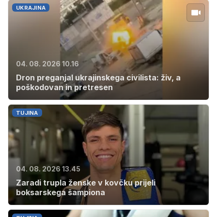
UKRAJINA
04. 08. 2026 10.16
Dron preganjal ukrajinskega civilista: živ, a
poškodovan in pretresen
TUJINA
04. 08. 2026 13.45
Zaradi trupla ženske v kovčku prijeli
boksarskega šampiona