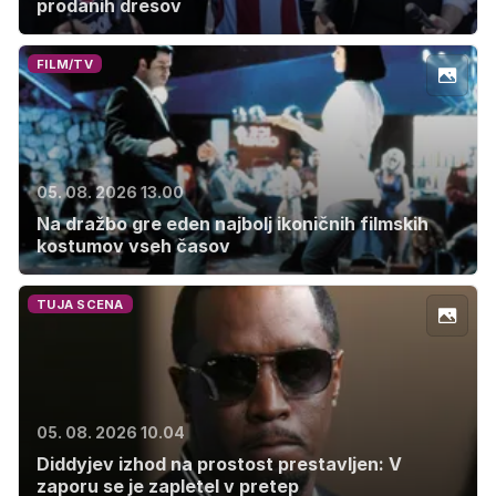
prodanih dresov
FILM/TV
05. 08. 2026 13.00
Na dražbo gre eden najbolj ikoničnih filmskih
kostumov vseh časov
TUJA SCENA
05. 08. 2026 10.04
Diddyjev izhod na prostost prestavljen: V
zaporu se je zapletel v pretep