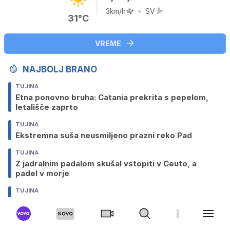
3km/h
SV
31°C
VREME
NAJBOLJ BRANO
TUJINA
Etna ponovno bruha: Catania prekrita s pepelom,
letališče zaprto
TUJINA
Ekstremna suša neusmiljeno prazni reko Pad
TUJINA
Z jadralnim padalom skušal vstopiti v Ceuto, a
padel v morje
TUJINA
Noč so presekali kriki: 28-letnika pogoltnil
smrtonosni mulj
GOSPODARSTVO