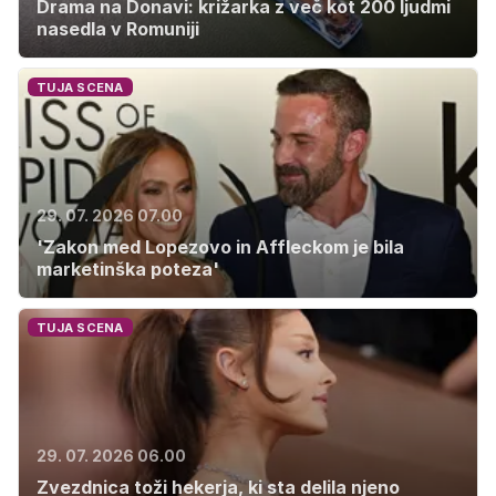
Drama na Donavi: križarka z več kot 200 ljudmi
nasedla v Romuniji
TUJA SCENA
29. 07. 2026 07.00
'Zakon med Lopezovo in Affleckom je bila
marketinška poteza'
TUJA SCENA
29. 07. 2026 06.00
Zvezdnica toži hekerja, ki sta delila njeno