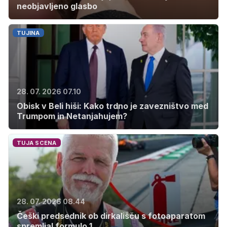
neobjavljeno glasbo
TUJINA
28. 07. 2026 07.10
Obisk v Beli hiši: Kako trdno je zavezništvo med
Trumpom in Netanjahujem?
TUJA SCENA
28. 07. 2026 08.44
Češki predsednik ob dirkališču s fotoaparatom
spremljal formulo 1