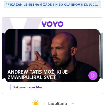
PRIKAZAN JE SEZNAM ZADNJIH 60 ČLANKOV S KLJUČN
O BESEDO
MEDIJI
.
UEFA SUPERPOKAL
V živo na VOYO: sreda ob 20.30
…
Ljubljana