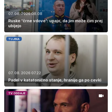
07. 08. 2026 08.08
Ruske 'črne vdove': upajo, da jim može čim prej
ubijejo
TUJINA
07. 08. 2026 07.22
Padel v katatonično stanje, hranijo ga po cevki
TV ODDAJE