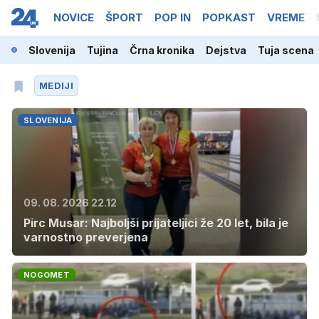
NOVICE
ŠPORT
POP IN
POPKAST
VREME
Slovenija
Tujina
Črna kronika
Dejstva
Tuja scena
MEDIJI
SLOVENIJA
09. 08. 2026 22.12
Pirc Musar: Najboljši prijateljici že 20 let, bila je
varnostno preverjena
NOGOMET