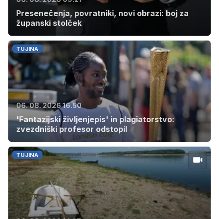
Presenečenja, povratniki, novi obrazi: boj za
županski stolček
TUJINA
06. 08. 2026 16.50
'Fantazijski življenjepis' in plagiatorstvo:
zvezdniški profesor odstopil
TUJINA