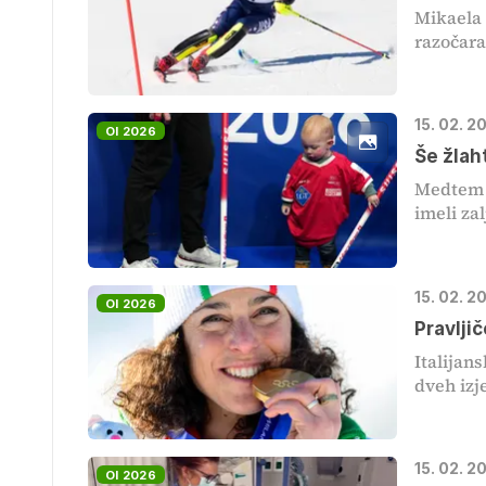
Mikaela 
razočaran
15. 02. 2
OI 2026
Še žlah
Medtem k
imeli zal
15. 02. 2
OI 2026
Pravlji
Italijan
dveh izj
15. 02. 2
OI 2026