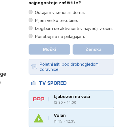
najpogosteje zaščitite?
Ostajam v senci ali doma.
Pijem veliko tekočine.
Izogibam se aktivnosti v največji vročini.
Posebej se ne prilagajam.
Moški
Ženska
Poletni miti pod drobnogledom
zdravnice
age
i
TV SPORED
Ljubezen na vasi
12.30 - 14.00
Volan
11.45 - 12.35