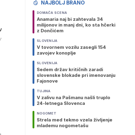
NAJBOLJ BRANO
DOMAČA SCENA
Anamaria naj bi zahtevala 34
milijonov in manj dni, ko sta hčerki
v
z Dončićem
v
SLOVENIJA
V tovornem vozilu zasegli 154
zavojev konoplje
SLOVENIJA
Sedem držav kritičnih zaradi
slovenske blokade pri imenovanju
Fajonove
TUJINA
V zalivu na Pašmanu našli truplo
24-letnega Slovenca
NOGOMET
Strela med tekmo vzela življenje
mlademu nogometašu
a