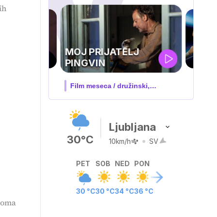
ih
UEFA
TELJ
SUPERPOKAL
 družinski,
V živo na VOYO: sreda ob 20.30
…
Ljubljana
30°C
10km/h
SV
PET
SOB
NED
PON
30 °C
30 °C
34 °C
36 °C
aloma