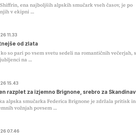
Shiffrin, ena najboljših alpskih smučark vseh časov, je po
jih v ekipni ...
026 11.33
tnejše od zlata
o so pari po vsem svetu sedeli na romantičnih večerjah, 
jubljenci na ...
026 15.43
čen razplet za izjemno Brignone, srebro za Skandinav
ska alpska smučarka Federica Brignone je zdržala pritisk in
emnih vožnjah povsem ...
026 07.46