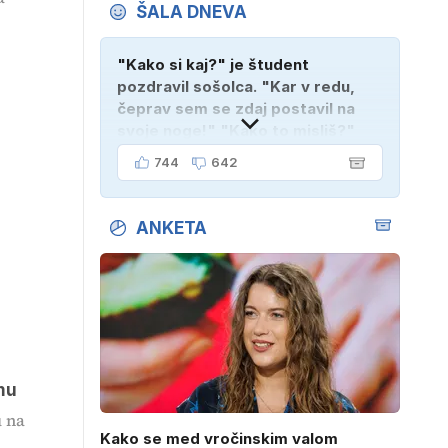
ŠALA DNEVA
"Kako si kaj?" je študent
pozdravil sošolca. "Kar v redu,
čeprav sem se zdaj postavil na
svoje noge!" "Kako to misliš?"
"Oče mi je vzel avto!"
744
642
ANKETA
mu
u na
Kako se med vročinskim valom