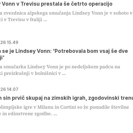
 Vonn v Trevisu prestala še četrto operacijo
 zvezdnica alpskega smučanja Lindsey Vonn je v soboto v
i v Trevisu v Italiji ...
026 15.49
a se je Lindsey Vonn: 'Potrebovala bom vsaj še dve
i'
a smučarka Lindsey Vonn je po nedeljskem padcu na
 preizkušnji v bolnišnici v ...
026 14.07
 sin prvič skupaj na zimskih igrah, zgodovinski tre
limpijske igre v Milanu in Cortini so že ponudile številne
 in edinstvene zgodbe. ...