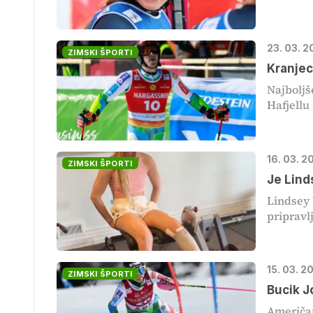
23. 03. 2
ZIMSKI ŠPORTI
Kranjec
Najboljš
Hafjellu
16. 03. 2
ZIMSKI ŠPORTI
Je Lind
Lindsey 
pripravlj
15. 03. 2
ZIMSKI ŠPORTI
Bucik J
Američan