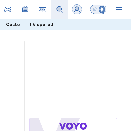
Preklopi barvni na
ZIN
Ceste
TV spored