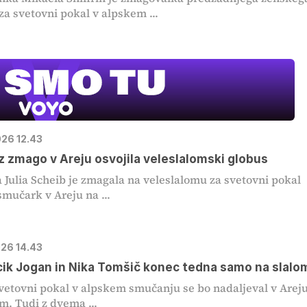
za svetovni pokal v alpskem ...
026 12.43
z zmago v Areju osvojila veleslalomski globus
a Julia Scheib je zmagala na veleslalomu za svetovni pokal
smučark v Areju na ...
026 14.43
ik Jogan in Nika Tomšič konec tedna samo na slalo
vetovni pokal v alpskem smučanju se bo nadaljeval v Arej
. Tudi z dvema ...