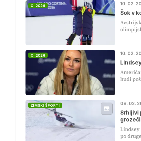
10. 02. 2
OI 2026
Šok v k
Avstrijs
olimpijsk
10. 02. 2
OI 2026
Lindsey
Američan
hudi poš
08. 02. 2
ZIMSKI ŠPORTI
Srhljivi
grozeči
Lindsey 
po druge