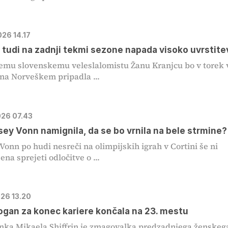
026 14.17
 tudi na zadnji tekmi sezone napada visoko uvrstite
emu slovenskemu veleslalomistu Žanu Kranjcu bo v torek 
 na Norveškem pripadla ...
026 07.43
sey Vonn namignila, da se bo vrnila na bele strmine?
Vonn po hudi nesreči na olimpijskih igrah v Cortini še ni
ena sprejeti odločitve o ...
026 13.20
ogan za konec kariere končala na 23. mestu
ka Mikaela Shiffrin je zmagovalka predzadnjega ženskeg