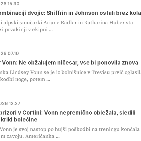
026 15.30
ombinaciji dvojic: Shiffrin in Johnson ostali brez kol
ki alpski smučarki Ariane Rädler in Katharina Huber sta
i prvakinji v ekipni ...
026 07.10
 Vonn: Ne obžalujem ničesar, vse bi ponovila znova
ka Lindsey Vonn se je iz bolnišnice v Trevisu prvič oglasil
kodbi noge, potem ...
026 12.27
 prizori v Cortini: Vonn nepremično obležala, sledili
 kriki bolečine
Vonn je svoj nastop po hujši poškodbi na treningu končala
m zavoju. Američanka ...