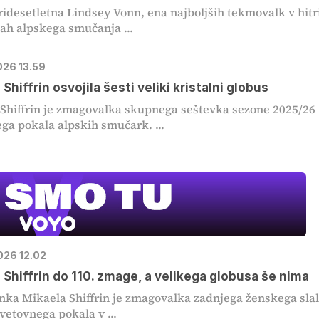
ridesetletna Lindsey Vonn, ena najboljših tekmovalk v hitr
nah alpskega smučanja ...
026 13.59
MOJ PRIJA
Shiffrin osvojila šesti veliki kristalni globus
PINGVIN
Shiffrin je zmagovalka skupnega seštevka sezone 2025/26
ga pokala alpskih smučark. ...
Film meseca /
pustolovski
026 12.02
 Shiffrin do 110. zmage, a velikega globusa še nima
ka Mikaela Shiffrin je zmagovalka zadnjega ženskega sl
vetovnega pokala v ...