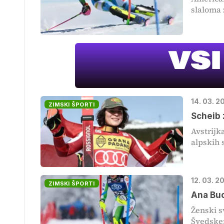
slaloma 
14. 03. 2
ZIMSKI ŠPORTI
Scheib 
Avstrijk
alpskih 
12. 03. 2
ZIMSKI ŠPORTI
Ana Buc
Ženski s
Švedskem