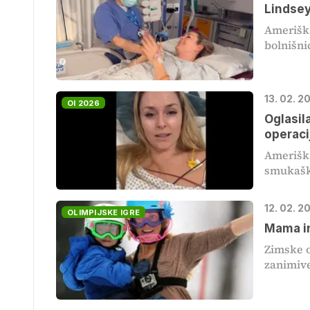
Lindsey
Ameriška
bolnišnic
13. 02. 2
OI 2026
Oglasil
operacij
Amerišk
smukaški
12. 02. 2
OLIMPIJSKE IGRE
Mama in
Zimske o
zanimive