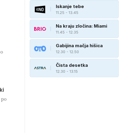
Iskanje tebe
11.25 - 13.45
Na kraju zločina: Miami
11.45 - 12.35
Gabijina mačja hišica
so
12.30 - 12.50
Čista desetka
12.30 - 13.15
ki
 po