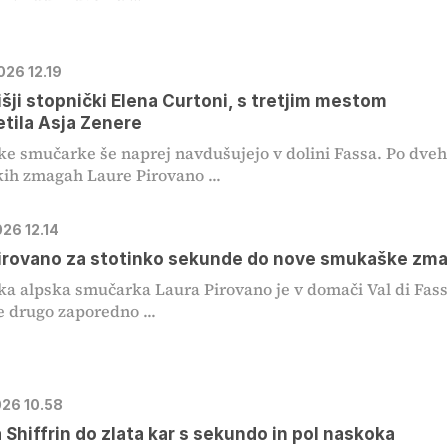
026 12.19
išji stopnički Elena Curtoni, s tretjim mestom
tila Asja Zenere
ske smučarke še naprej navdušujejo v dolini Fassa. Po dveh
h zmagah Laure Pirovano ...
026 12.14
irovano za stotinko sekunde do nove smukaške zm
ska alpska smučarka Laura Pirovano je v domači Val di Fass
še drugo zaporedno ...
026 10.58
 Shiffrin do zlata kar s sekundo in pol naskoka