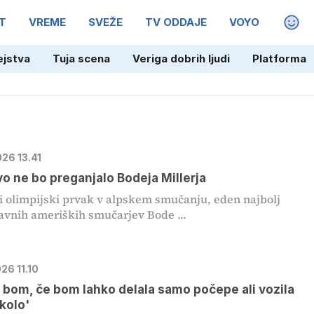
T
VREME
SVEŽE
TV ODDAJE
VOYO
MAGA
ejstva
Tuja scena
Veriga dobrih ljudi
Platforma
026 13.41
vo ne bo preganjalo Bodeja Millerja
 olimpijski prvak v alpskem smučanju, eden najbolj
vnih ameriških smučarjev Bode ...
026 11.10
 bom, če bom lahko delala samo počepe ali vozila
kolo'