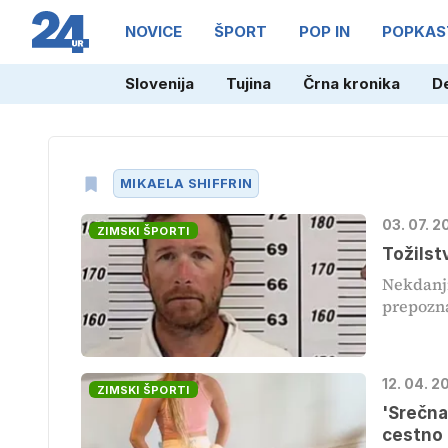
NOVICE
ŠPORT
POP IN
POPKAS
Slovenija
Tujina
Črna kronika
D
MIKAELA SHIFFRIN
03. 07. 2
ZIMSKI ŠPORTI
Tožilst
Nekdanji
prepozna
12. 04. 2
ZIMSKI ŠPORTI
'Srečna
cestno 