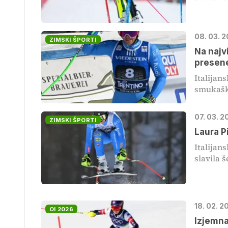
08. 03. 2
ZIMSKI ŠPORTI
Na najv
presene
Italijan
smukaški
07. 03. 2
ZIMSKI ŠPORTI
Laura P
Italijan
slavila 
18. 02. 2
OI 2026
Izjemna