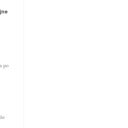
ajne
a po
 že