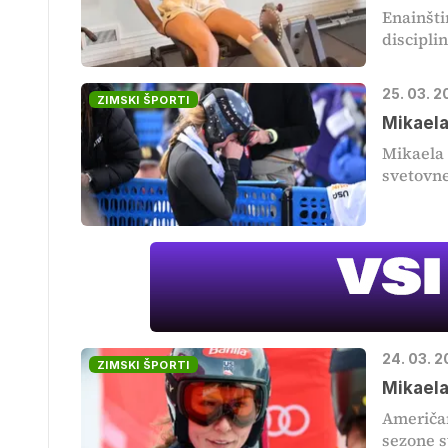
Enainšti
discipli
25. 03. 2
ZIMSKI ŠPORTI
Mikaela 
Mikaela 
svetovne
24. 03. 2
ZIMSKI ŠPORTI
Mikaela
Američan
sezone s