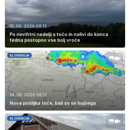
15. 06. 2026 08.12
Po nevihtni nedelji s točo in nalivi do konca
tedna postopno vse bolj vroče
SLOVENIJA
14. 06. 2026 08.17
Nova pošiljka toče, bali so se hujšega
SLOVENIJA