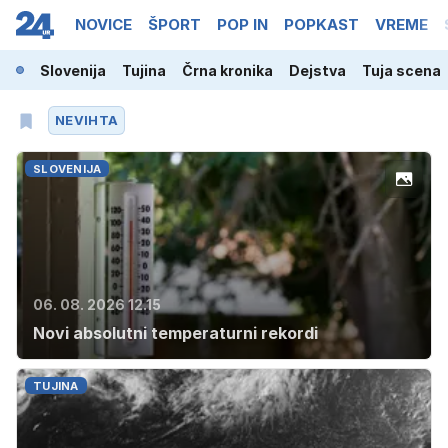
NOVICE
ŠPORT
POP IN
POPKAST
VREME
Slovenija
Tujina
Črna kronika
Dejstva
Tuja scena
NEVIHTA
SLOVENIJA
06. 08. 2026 12.15
Novi absolutni temperaturni rekordi
TUJINA