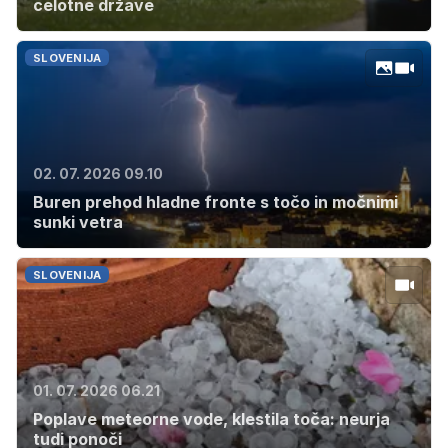
celotne države
SLOVENIJA
02. 07. 2026 09.10
Buren prehod hladne fronte s točo in močnimi
sunki vetra
SLOVENIJA
01. 07. 2026 06.21
Poplave meteorne vode, klestila toča: neurja
tudi ponoči