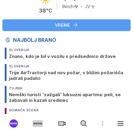
9km/h
JV
38°C
VREME
NAJBOLJ BRANO
SLOVENIJA
Znano, kdo je bil v vozilu s predsednico države
SLOVENIJA
Trije AirTractorji nad nov požar, v bližini požarišča
jadrali padalci
TUJINA
Nemški turisti 'zažgali' luksuzni apartma: peli, se
zabavali in kazali sredinec
DOMAČA SCENA
Zakaj naj bi Anamaria Goltes v resnici umaknila
zahtevek za preživnino?
TUJA SCENA