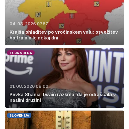
04. 08. 2026 07.57
Krajša ohladitev po vročinskem valu: osvežitev
bo trajala le nekaj dni
TUJA SCENA
01. 08. 2026 08.00
Pevka Shania Twain razkrila, da je odraščala v
nasilni družini
SLOVENIJA