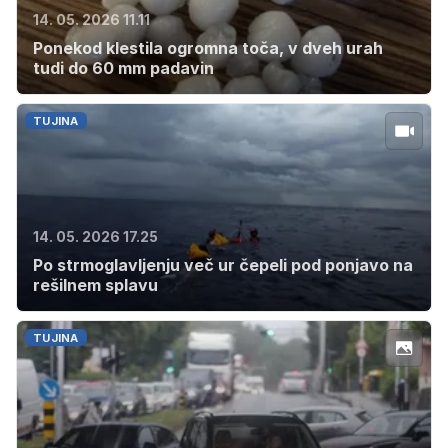
14. 05. 2026 11.11
Ponekod klestila ogromna toča, v dveh urah
tudi do 60 mm padavin
TUJINA
14. 05. 2026 17.25
Po strmoglavljenju več ur čepeli pod ponjavo na
rešilnem splavu
TUJINA