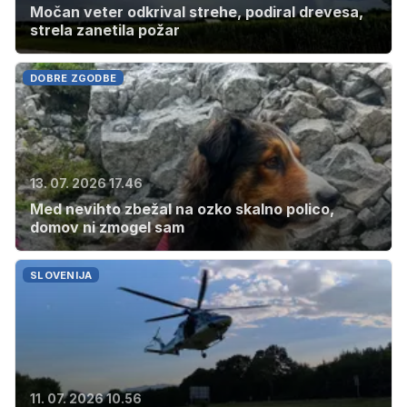
Močan veter odkrival strehe, podiral drevesa,
strela zanetila požar
DOBRE ZGODBE
13. 07. 2026 17.46
Med nevihto zbežal na ozko skalno polico,
domov ni zmogel sam
SLOVENIJA
11. 07. 2026 10.56