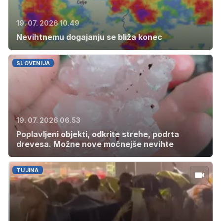
19. 07. 2026 10.49
Nevihtnemu dogajanju se bliža konec
SLOVENIJA
19. 07. 2026 06.53
Poplavljeni objekti, odkrite strehe, podrta
drevesa. Možne nove močnejše nevihte
TUJINA