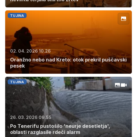
TUJINA
02. 04. 2026 10.26
Oranžno nebo nad Kreto: otok prekril puščavski
pesek
TUJINA
26. 03. 2026 09.55
Po Tenerifu pustošilo 'neurje desetletja',
oblasti razglasile rdeči alarm