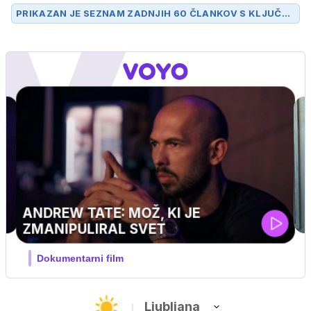
PRIKAZAN JE SEZNAM ZADNJIH 60 ČLANKOV S KLJUČN
O BESEDO
NEVIHTA
.
UEFA SUPERPOKAL
V živo na VOYO: sreda ob 20.30
Ljubljana