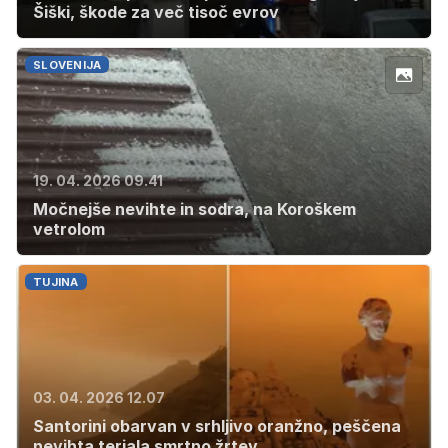
Šiški, škode za več tisoč evrov
SLOVENIJA
19. 04. 2026 09.41
Močnejše nevihte in sodra, na Koroškem
vetrolom
TUJINA
03. 04. 2026 12.07
Santorini obarvan v srhljivo oranžno, peščena
nevihta terjala smrtno žrtev