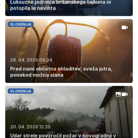
Luksuzne jadrnice britanskega tajkuna ni
potopila le nevihta
SLOVENIJA
28. 04. 2026 06.34
Pred nami občutna ohladitev, sveža jutra,
ponekod možna slana
SLOVENIJA
20. 04. 2026 12.35
Udar strele povzročil požar v novogradnji v