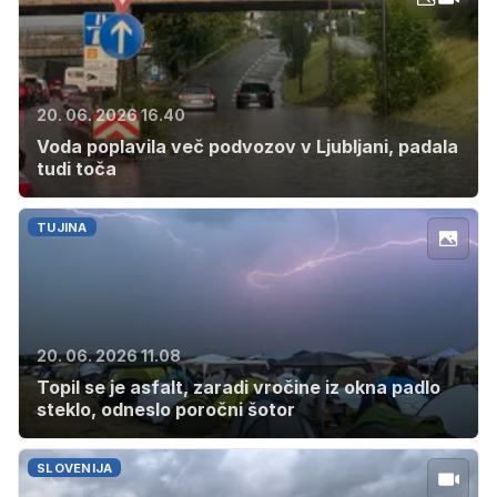
20. 06. 2026 16.40
Voda poplavila več podvozov v Ljubljani, padala
tudi toča
TUJINA
20. 06. 2026 11.08
Topil se je asfalt, zaradi vročine iz okna padlo
steklo, odneslo poročni šotor
SLOVENIJA