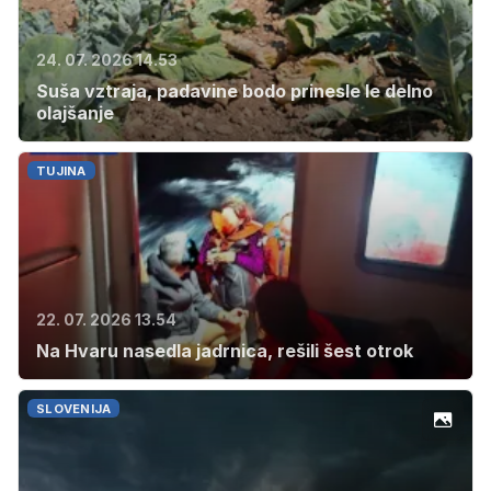
24. 07. 2026 14.53
Suša vztraja, padavine bodo prinesle le delno
olajšanje
TUJINA
22. 07. 2026 13.54
Na Hvaru nasedla jadrnica, rešili šest otrok
SLOVENIJA