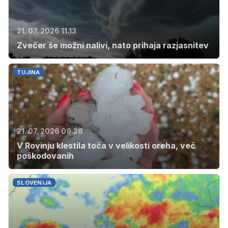
21. 07. 2026 11.13
Zvečer še možni nalivi, nato prihaja razjasnitev
TUJINA
21. 07. 2026 09.28
V Rovinju klestila toča v velikosti oreha, več
poškodovanih
SLOVENIJA