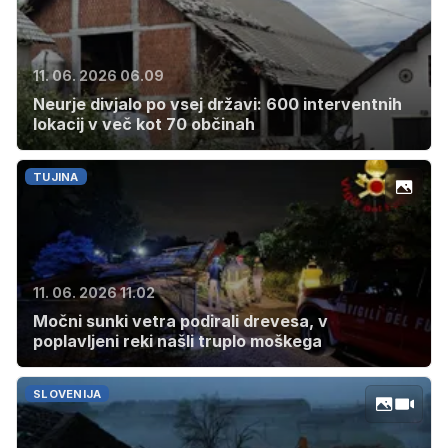
11. 06. 2026 06.09
Neurje divjalo po vsej državi: 600 interventnih
lokacij v več kot 70 občinah
TUJINA
11. 06. 2026 11.02
Močni sunki vetra podirali drevesa, v
poplavljeni reki našli truplo moškega
SLOVENIJA