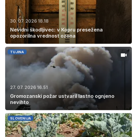
30. 07. 2026 18.18
Nevidni škodljivec: v Kopru presežena
opozorilna vrednost ozona
TUJINA
27. 07. 2026 16.51
Gromozanski požar ustvaril lastno ognjeno
nevihto
SLOVENIJA