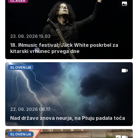
GLASBA
23. 06. 2026 15.03
18. INmusic festival: Jack White poskrbel za
kitarski vrhunec prvega dne
SLOVENIJA
22. 06. 2026 08.17
Nad državo znova neurja, na Ptuju padala toča
SLOVENIJA