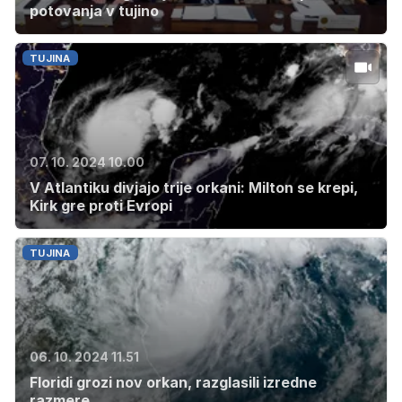
potovanja v tujino
TUJINA
07. 10. 2024 10.00
V Atlantiku divjajo trije orkani: Milton se krepi,
Kirk gre proti Evropi
TUJINA
06. 10. 2024 11.51
Floridi grozi nov orkan, razglasili izredne
razmere