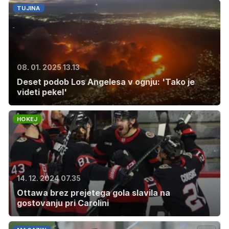
TUJINA
08. 01. 2025 13.13
Deset podob Los Angelesa v ognju: 'Tako je
videti pekel'
HOKEJ
14. 12. 2024 07.35
Ottawa brez prejetega gola slavila na
gostovanju pri Carolini