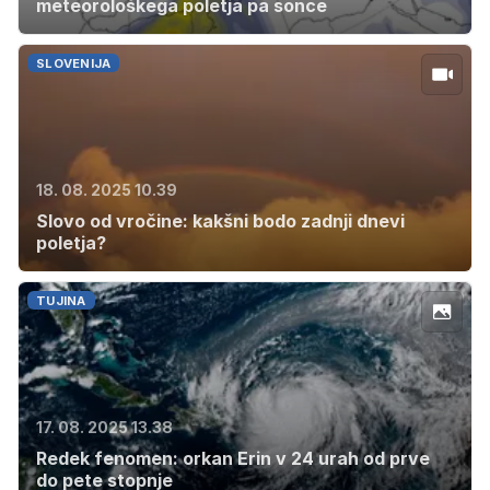
meteorološkega poletja pa sonce
SLOVENIJA
18. 08. 2025 10.39
Slovo od vročine: kakšni bodo zadnji dnevi
poletja?
TUJINA
17. 08. 2025 13.38
Redek fenomen: orkan Erin v 24 urah od prve
do pete stopnje