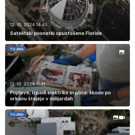
12. 10. 2024 14.45
Satelitski posnetki opustošene Floride
TUJINA
12. 10. 2024 11.41
Poplave, izpadi elektrike in plina: škodo po
orkanu štejejo v milijardah
TUJINA