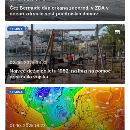
Čez Bermude dva orkana zapored, v ZDA v
ocean zdrsnilo šest počitniških domov
TUJINA
02. 10. 2025 09.32
Največ dežja po letu 1952: na Ibizi na pomoč
priskočila vojska
TUJINA
01. 10. 2025 16.27