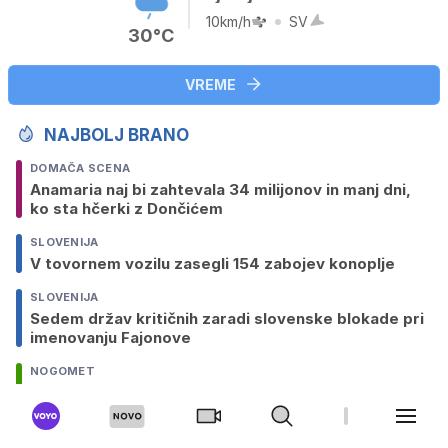
10km/h
SV
30°C
VREME
NAJBOLJ BRANO
DOMAČA SCENA
Anamaria naj bi zahtevala 34 milijonov in manj dni,
ko sta hčerki z Dončićem
SLOVENIJA
V tovornem vozilu zasegli 154 zabojev konoplje
SLOVENIJA
Sedem držav kritičnih zaradi slovenske blokade pri
imenovanju Fajonove
NOGOMET
Strela med tekmo vzela življenje mlademu
nogometašu
SLOVENIJA