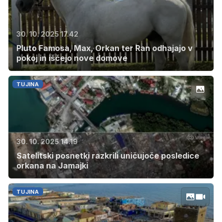
30. 10. 2025 17.42
Pluto Famosa, Max, Orkan ter Ran odhajajo v
pokoj in iščejo nove domove
TUJINA
30. 10. 2025 14.19
Satelitski posnetki razkrili uničujoče posledice
orkana na Jamajki
TUJINA