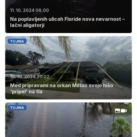
11. 10. 2024 06.00
Na poplavljenih ulicah Floride nova nevarnost –
lačni aligatorji
TUJINA
10. 10. 2024 20.22
Med pripravami na orkan Milton svojo hišo
'pripel' na tla
TUJINA