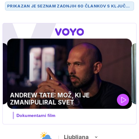
PRIKAZAN JE SEZNAM ZADNJIH 60 ČLANKOV S KLJUČN
O BESEDO
ORKAN
.
UEFA SUPERPOKAL
V živo na VOYO: sreda ob 20.30
Ljubljana