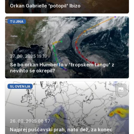
Orkan Gabrielle 'potopil' Ibizo
TUJINA
27. 09. 2025 19.19
Se bo orkan Humberto v 'tropskem tangu' z
nevihto še okrepil?
SLOVENIJA
26. 08. 2025 08.57
Najprej puščavski prah, nato dež, za konec