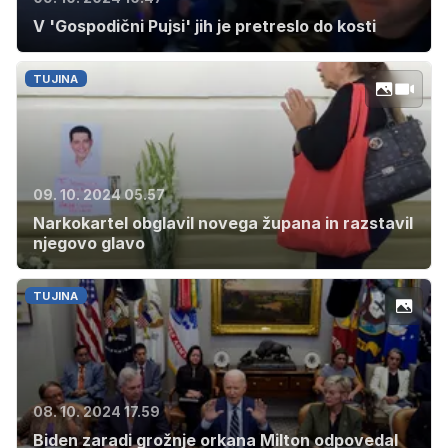
V 'Gospodični Pujsi' jih je pretreslo do kosti
TUJINA
09. 10. 2024 05.57
Narkokartel obglavil novega župana in razstavil
njegovo glavo
TUJINA
08. 10. 2024 17.59
Biden zaradi grožnje orkana Milton odpovedal