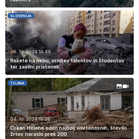
SLOVENIJA
06. 10. 2024 10.49
Rakete na nebu, vrnitev talentov in študentov
ter zasilni pristanek
TUJINA
04. 10. 2024 10.25
Orkan Helene eden najbolj smrtonosnih, število
žrtev naraslo prek 200