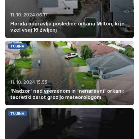
11. 10. 2024 06.17
Florida odpravlja posledice orkana Milton, ki je
vzel vsaj 16 življenj
TUJINA
11. 10. 2024 15.55
'Nadzor' nad vremenom in 'nenaravni' orkani:
teoretiki zarot grozijo meteorologom
TUJINA