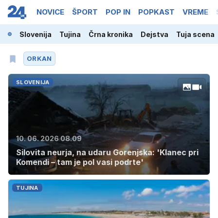
NOVICE
ŠPORT
POP IN
POPKAST
VREME
Slovenija
Tujina
Črna kronika
Dejstva
Tuja scena
ORKAN
SLOVENIJA
10. 06. 2026 08.09
Silovita neurja, na udaru Gorenjska: 'Klanec pri
Komendi – tam je pol vasi podrte'
TUJINA