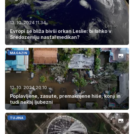
13. 10. 2024 11.34
Evropi se bliža bivši orkan Leslie: bi lahko v
Sredozemlju nastal medikan?
MAGAZIN
12. 10. 2024 20.10
Poplavljene, zasute, premaknjene hiše, konji in
tudi nekaj ljubezni
TUJINA