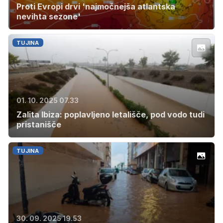
Proti Evropi drvi 'najmočnejša atlantska
nevihta sezone'
TUJINA
01. 10. 2025 07.33
Zalita Ibiza: poplavljeno letališče, pod vodo tudi
pristanišče
TUJINA
30. 09. 2025 19.53