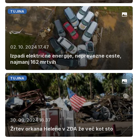
TUJINA
02. 10. 2024 17.47
Izpadi električne energije, neprevozne ceste,
najmanj 162 mrtvih
TUJINA
30. 09. 2024 16.37
Žrtev orkana Helene v ZDA že več kot sto