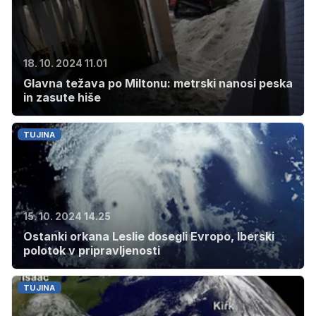
18. 10. 2024 11.01
Glavna težava po Miltonu: metrski nanosi peska
in zasute hiše
TUJINA
15. 10. 2024 14.25
Ostanki orkana Leslie dosegli Evropo, Iberski
polotok v pripravljenosti
TUJINA