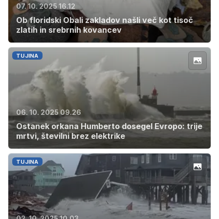
07. 10. 2025 16.12
Ob floridski Obali zakladov našli več kot tisoč
zlatih in srebrnih kovancev
TUJINA
06. 10. 2025 09.26
Ostanek orkana Humberto dosegel Evropo: trije
mrtvi, številni brez elektrike
TUJINA
02. 10. 2025 10.03